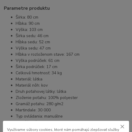
Parametre produktu
Šírka: 80 cm
Hĺbka: 90 cm
Výška: 103 cm
Šírka sedu: 46 cm
Hĺbka sedu: 52 cm
Výška sedu: 47 cm
Hĺbka v rozloženom stave: 167 cm
Výška podrúčiek: 61 cm
Šírka podrúčiek: 17 cm
Celková hmotnosť: 34 kg
Materiál: látka
Materiál nôh: kov
Druh poťahovej látky: látka
Zloženie poťahu: 100% polyester
Gramáž poťahu: 280 g/m2
Martindale: 30 000
Typ ovládania: manuálne
Podrúčky: áno
Demontované: áno
Využívame súbory cookies, ktoré nám pomáhajú zlepšovať služby