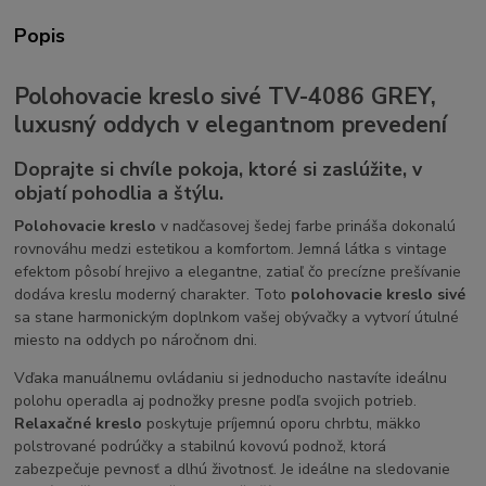
Popis
Polohovacie kreslo sivé TV-4086 GREY,
luxusný oddych v elegantnom prevedení
Doprajte si chvíle pokoja, ktoré si zaslúžite, v
objatí pohodlia a štýlu.
Polohovacie kreslo
v nadčasovej šedej farbe prináša dokonalú
rovnováhu medzi estetikou a komfortom. Jemná látka s vintage
efektom pôsobí hrejivo a elegantne, zatiaľ čo precízne prešívanie
dodáva kreslu moderný charakter. Toto
polohovacie kreslo sivé
sa stane harmonickým doplnkom vašej obývačky a vytvorí útulné
miesto na oddych po náročnom dni.
Vďaka manuálnemu ovládaniu si jednoducho nastavíte ideálnu
polohu operadla aj podnožky presne podľa svojich potrieb.
Relaxačné kreslo
poskytuje príjemnú oporu chrbtu, mäkko
polstrované podrúčky a stabilnú kovovú podnož, ktorá
zabezpečuje pevnosť a dlhú životnosť. Je ideálne na sledovanie