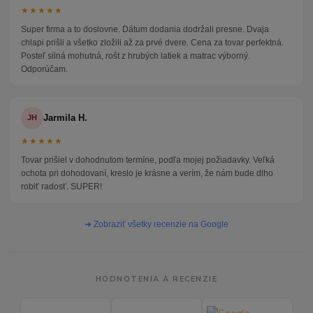
★★★★★
Super firma a to doslovne. Dátum dodania dodržali presne. Dvaja
chlapi prišli a všetko zložili až za prvé dvere. Cena za tovar perfektná.
Posteľ silná mohutná, rošt z hrubých latiek a matrac výborný.
Odporúčam.
Jarmila H.
JH
★★★★★
Tovar prišiel v dohodnutom termíne, podľa mojej požiadavky. Veľká
ochota pri dohodovaní, kreslo je krásne a verím, že nám bude dlho
robiť radosť. SUPER!
➜ Zobraziť všetky recenzie na Google
HODNOTENIA A RECENZIE