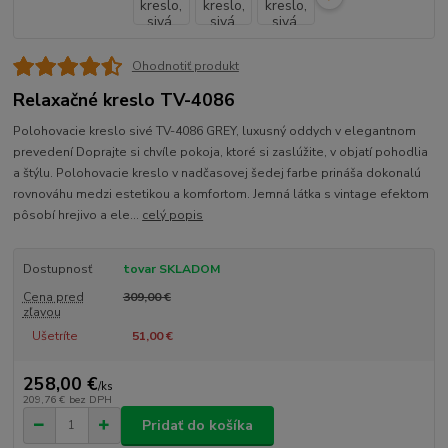
Ohodnotiť produkt
Relaxačné kreslo TV-4086
Polohovacie kreslo sivé TV-4086 GREY, luxusný oddych v elegantnom
prevedení Doprajte si chvíle pokoja, ktoré si zaslúžite, v objatí pohodlia
a štýlu. Polohovacie kreslo v nadčasovej šedej farbe prináša dokonalú
rovnováhu medzi estetikou a komfortom. Jemná látka s vintage efektom
pôsobí hrejivo a ele...
celý popis
Dostupnosť
tovar SKLADOM
Cena pred
309,00 €
zľavou
Ušetríte
51,00 €
258,00 €
/
ks
209,76 €
bez DPH
Pridať do košíka