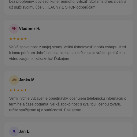
bez problémov, doviezol kuriér pomohol vyložiť. Stôl sme dnes zložili a
už slúži svojmu účelu... LACNY E SHOP odporúčam
Vladimir H.
VH
★★★★★
Veľká spokojnosť z mojej strany. Veľká ústretovosť tohoto eshopu. Keď
k tomu prirátam dobrú cenu za kreslo tak určite sa tu vrátim, pretože tu
vidno záujem o zákazníka! Ďakujem.
Janka M.
JM
★★★★★
Veľmi rýchle vybavenie objednávky, oceňujem telefonickú informáciu o
termíne a čase dodania. Veľká spokojnosť s kvalitou i cenou tovaru,
určite využijeme aj v budúcnosti. Ďakujeme.
Jan L.
JL