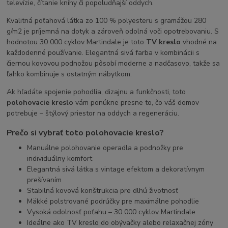
televízie, čítanie knihy či popoludňajší oddych.
Kvalitná poťahová látka zo 100 % polyesteru s gramážou 280
g/m2 je príjemná na dotyk a zároveň odolná voči opotrebovaniu. S
hodnotou 30 000 cyklov Martindale je toto
TV kreslo
vhodné na
každodenné používanie. Elegantná sivá farba v kombinácii s
čiernou kovovou podnožou pôsobí moderne a nadčasovo, takže sa
ľahko kombinuje s ostatným nábytkom.
Ak hľadáte spojenie pohodlia, dizajnu a funkčnosti, toto
polohovacie kreslo
vám ponúkne presne to, čo váš domov
potrebuje – štýlový priestor na oddych a regeneráciu.
Prečo si vybrať toto polohovacie kreslo?
Manuálne polohovanie operadla a podnožky pre
individuálny komfort
Elegantná sivá látka s vintage efektom a dekoratívnym
prešívaním
Stabilná kovová konštrukcia pre dlhú životnosť
Mäkké polstrované podrúčky pre maximálne pohodlie
Vysoká odolnosť poťahu – 30 000 cyklov Martindale
Ideálne ako TV kreslo do obývačky alebo relaxačnej zóny