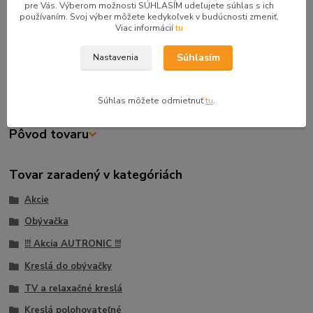
Farba: sivá
pre Vás. Výberom možnosti SÚHLASÍM udeľujete súhlas s ich
používaním. Svoj výber môžete kedykoľvek v budúcnosti zmeniť.
Farba nôh: čierna
Viac informácií
tu
Štýl: moderný
Funkcia: polohovacie
Súhlasím
Nastavenia
Otočné: nie
Nosnosť: 130 kg
Súhlas môžete odmietnuť
tu
.
Pôvod tovaru
Tovar zaradený v kategóriách
Akcie
Obývačka
!!! Akcia AUTRONIC !!!
Kreslá do obývačky
TV a relaxačné kreslá
Kreslá polohovateľné