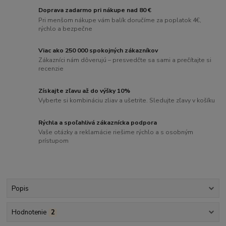
Doprava zadarmo pri nákupe nad 80 €
Pri menšom nákupe vám balík doručíme za poplatok 4€,
rýchlo a bezpečne
Viac ako 250 000 spokojných zákazníkov
Zákazníci nám dôverujú – presvedčte sa sami a prečítajte si
recenzie
Získajte zľavu až do výšky 10%
Vyberte si kombináciu zliav a ušetrite. Sledujte zľavy v košíku
Rýchla a spoľahlivá zákaznícka podpora
Vaše otázky a reklamácie riešime rýchlo a s osobným
prístupom
Popis
Hodnotenie
2