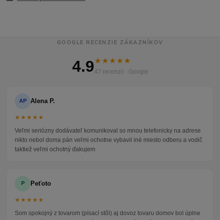
GOOGLE RECENZIE ZÁKAZNÍKOV
★★★★★
4.9
47 recenzií · Google
Alena P.
AP
★★★★★
Veľmi seriózny dodávateľ komunikoval so mnou telefonicky na adrese
nikto nebol doma pán veľmi ochotne vybavil iné miesto odberu a vodič
taktiež veľmi ochotný ďakujem
Peťoto
P
★★★★★
Som spokojný z tovarom (písací stôl) aj dovoz tovaru domov bol úplne