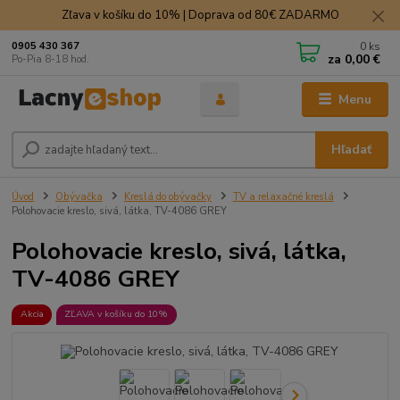
Zľava v košíku do 10% | Doprava od 80€ ZADARMO
0
ks
0905 430 367
za
0,00 €
Po-Pia 8-18 hod.
Menu
Hľadať
Úvod
Obývačka
Kreslá do obývačky
TV a relaxačné kreslá
Polohovacie kreslo, sivá, látka, TV-4086 GREY
Polohovacie kreslo, sivá, látka,
TV-4086 GREY
Akcia
ZĽAVA v košíku do 10%