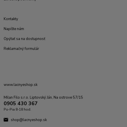
Kontakty
Napíšte nám
Opýtať sa na dostupnosť
Reklamačný formulár
www.lacnyeshop.sk
Milan Filo s.r.o. Liptovský Ján, Na ostrove 57/15
0905 430 367
Po-Pia 8-18 hod.
shop@lacnyeshop.sk