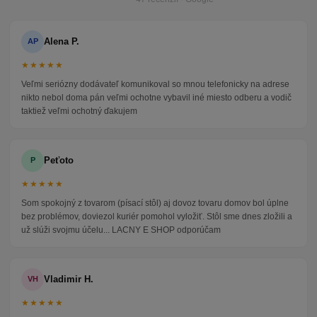
Alena P.
AP
★★★★★
Veľmi seriózny dodávateľ komunikoval so mnou telefonicky na adrese
nikto nebol doma pán veľmi ochotne vybavil iné miesto odberu a vodič
taktiež veľmi ochotný ďakujem
Peťoto
P
★★★★★
Som spokojný z tovarom (písací stôl) aj dovoz tovaru domov bol úplne
bez problémov, doviezol kuriér pomohol vyložiť. Stôl sme dnes zložili a
už slúži svojmu účelu... LACNY E SHOP odporúčam
Vladimir H.
VH
★★★★★