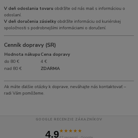
V deň odoslania tovaru
obdržíte od nás mail s informáciou o
odoslaní.
V deň doručenia zásielky
obdržíte informáciu od kuriérskej
spoločnosti s podrobnejšími informáciami o doručení.
Cenník dopravy (SR)
Hodnota nákupu
Cena dopravy
do 80 €
4 €
nad 80 €
ZDARMA
Ak máte ďalšie otázky k doprave, neváhajte nás kontaktovať –
radi Vám pomôžeme.
GOOGLE RECENZIE ZÁKAZNÍKOV
★★★★★
4.9
47 recenzií · Google