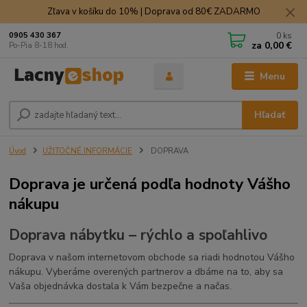
Zľava v košíku do 10% | Doprava od 80€ ZADARMO
0
ks
0905 430 367
za
0,00 €
Po-Pia 8-18 hod.
Menu
Hľadať
Úvod
UŽITOČNÉ INFORMÁCIE
DOPRAVA
Doprava je určená podľa hodnoty Vášho
nákupu
Doprava nábytku – rýchlo a spoľahlivo
Doprava v našom internetovom obchode sa riadi hodnotou Vášho
nákupu. Vyberáme overených partnerov a dbáme na to, aby sa
Vaša objednávka dostala k Vám bezpečne a načas.