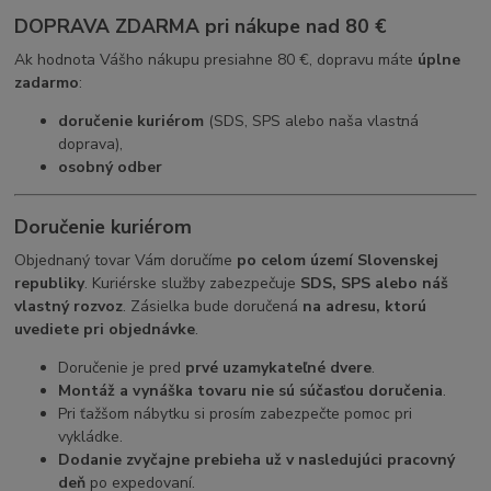
DOPRAVA ZDARMA pri nákupe nad 80 €
Ak hodnota Vášho nákupu presiahne 80 €, dopravu máte
úplne
zadarmo
:
doručenie kuriérom
(SDS, SPS alebo naša vlastná
doprava),
osobný odber
Doručenie kuriérom
Objednaný tovar Vám doručíme
po celom území Slovenskej
republiky
. Kuriérske služby zabezpečuje
SDS, SPS alebo náš
vlastný rozvoz
. Zásielka bude doručená
na adresu, ktorú
uvediete pri objednávke
.
Doručenie je pred
prvé uzamykateľné dvere
.
Montáž a vynáška tovaru nie sú súčasťou doručenia
.
Pri ťažšom nábytku si prosím zabezpečte pomoc pri
vykládke.
Dodanie zvyčajne prebieha už v nasledujúci pracovný
deň
po expedovaní.