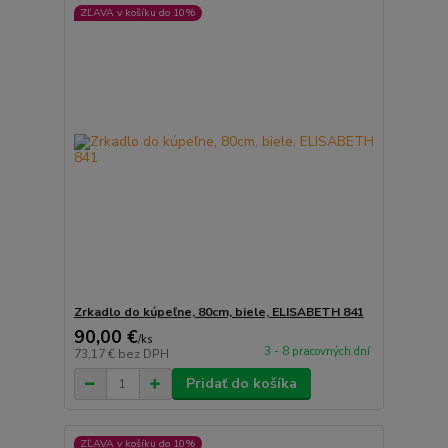
ZĽAVA v košíku do 10%
Zrkadlo do kúpeľne, 80cm, biele, ELISABETH 841
90,00 €
/
ks
3 - 8 pracovných dní
73,17 €
bez DPH
Pridať do košíka
ZĽAVA v košíku do 10%