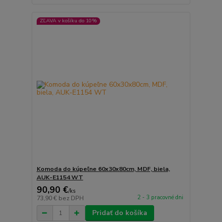
ZĽAVA v košíku do 10%
Komoda do kúpeľne 60x30x80cm, MDF, biela,
AUK-E1154 WT
90,90 €
/
ks
2 - 3 pracovné dni
73,90 €
bez DPH
Pridať do košíka