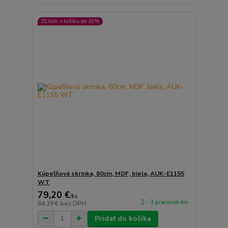
ZĽAVA v košíku do 10%
Kúpeľňová skrinka, 60cm, MDF, biela, AUK-E1155
WT
79,20 €
/
ks
2 - 3 pracovné dni
64,39 €
bez DPH
Pridať do košíka