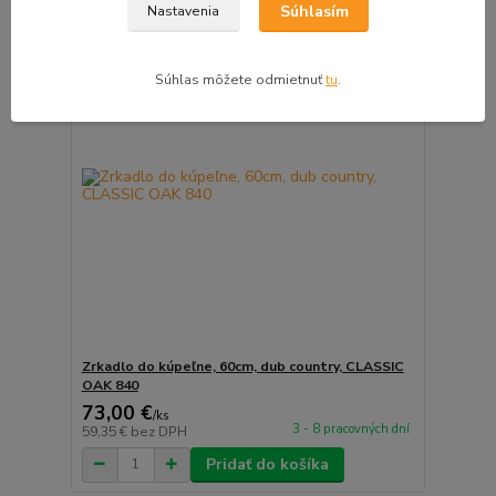
Súhlasím
Nastavenia
ZĽAVA v košíku do 10%
Súhlas môžete odmietnuť
tu
.
Zrkadlo do kúpeľne, 60cm, dub country, CLASSIC
OAK 840
73,00 €
/
ks
3 - 8 pracovných dní
59,35 €
bez DPH
Pridať do košíka