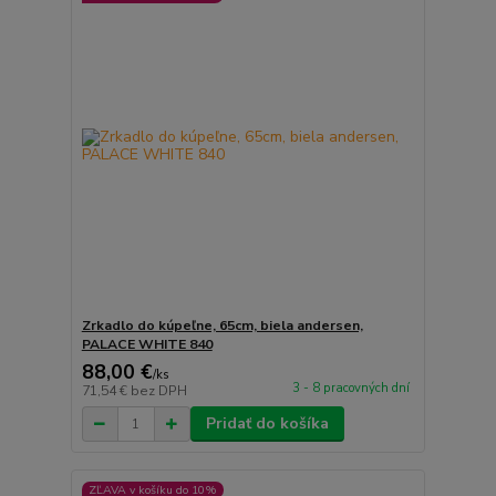
Zrkadlo do kúpeľne, 65cm, biela andersen,
PALACE WHITE 840
88,00 €
/
ks
3 - 8 pracovných dní
71,54 €
bez DPH
Pridať do košíka
ZĽAVA v košíku do 10%