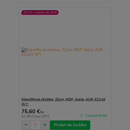
ZĽAVA v košíku do 10%
Kúpeľňová skrinka, 32cm, MDF, biela, AUK-E1143
WT
75,60 €
/
ks
2 - 3 pracovné dni
61,46 €
bez DPH
Pridať do košíka