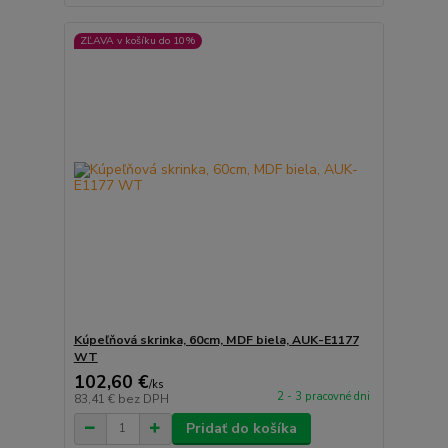
ZĽAVA v košíku do 10%
Kúpeľňová skrinka, 60cm, MDF biela, AUK-E1177
WT
102,60 €
/
ks
2 - 3 pracovné dni
83,41 €
bez DPH
Pridať do košíka