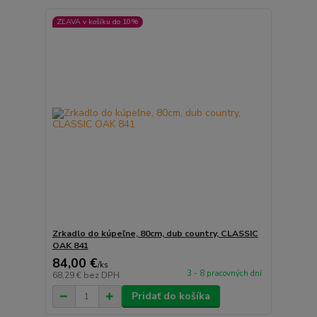
ZĽAVA v košíku do 10%
Zrkadlo do kúpeľne, 80cm, dub country, CLASSIC
OAK 841
84,00 €
/
ks
3 - 8 pracovných dní
68,29 €
bez DPH
Pridať do košíka