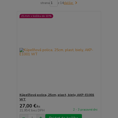
strana
z 14
ďalšie
ZĽAVA v košíku do 10%
Kúpeľňová polica, 25cm, plast, biely, AKP-E1001
WT
27,00 €
/
ks
2 - 3 pracovné dni
21,95 €
bez DPH