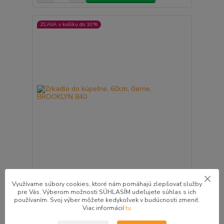
ZĽAVA v košíku do 10%
Zrkadlo do kúpeľne, 60cm, čierne, BROOKLYN 840
Využívame súbory cookies, ktoré nám pomáhajú zlepšovať služby
120,00 €
/
ks
pre Vás. Výberom možnosti SÚHLASÍM udeľujete súhlas s ich
3 - 8 pracovných dní
97,56 €
bez DPH
používaním. Svoj výber môžete kedykoľvek v budúcnosti zmeniť.
Viac informácií
tu
Pridať do košíka