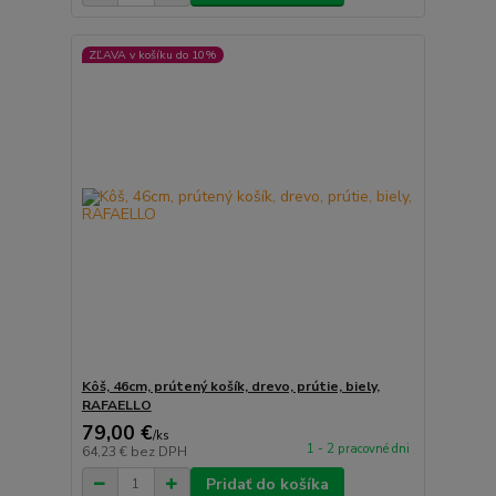
ZĽAVA v košíku do 10%
Kôš, 46cm, prútený košík, drevo, prútie, biely,
RAFAELLO
79,00 €
/
ks
1 - 2 pracovné dni
64,23 €
bez DPH
Pridať do košíka