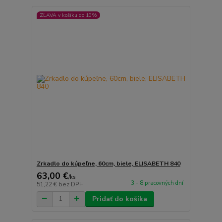
ZĽAVA v košíku do 10%
Zrkadlo do kúpeľne, 60cm, biele, ELISABETH 840
63,00 €
/
ks
3 - 8 pracovných dní
51,22 €
bez DPH
Pridať do košíka