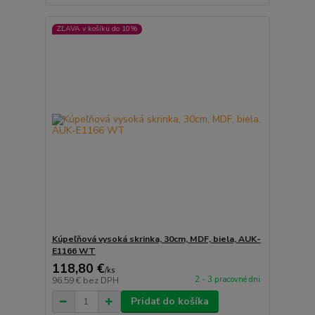
ZĽAVA v košíku do 10%
Kúpeľňová vysoká skrinka, 30cm, MDF, biela, AUK-
E1166 WT
118,80 €
/
ks
2 - 3 pracovné dni
96,59 €
bez DPH
Pridať do košíka