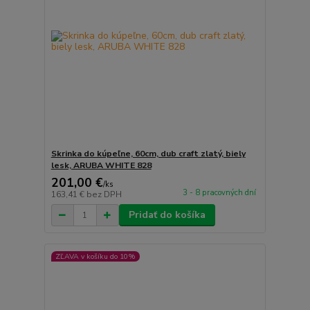
Skrinka do kúpeľne, 60cm, dub craft zlatý, biely
lesk, ARUBA WHITE 828
201,00 €
/
ks
3 - 8 pracovných dní
163,41 €
bez DPH
Pridať do košíka
ZĽAVA v košíku do 10%