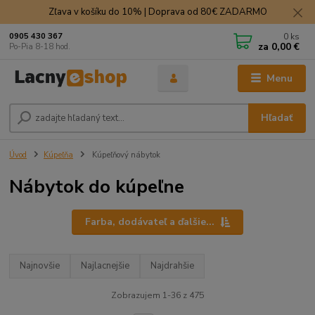
Zľava v košíku do 10% | Doprava od 80€ ZADARMO
0
ks
0905 430 367
za
0,00 €
Po-Pia 8-18 hod.
Menu
Hľadať
Úvod
Kúpeľňa
Kúpeľňový nábytok
Nábytok do kúpeľne
Farba, dodávateľ a ďalšie...
Najnovšie
Najlacnejšie
Najdrahšie
Zobrazujem 1-36 z 475