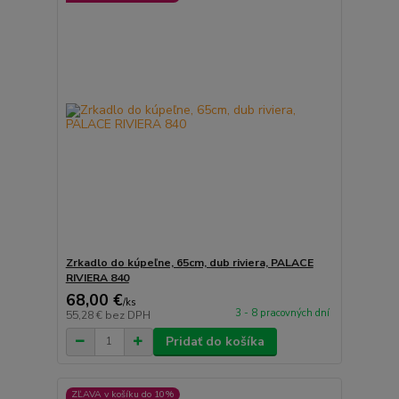
Zrkadlo do kúpeľne, 65cm, dub riviera, PALACE
RIVIERA 840
68,00 €
/
ks
3 - 8 pracovných dní
55,28 €
bez DPH
Pridať do košíka
ZĽAVA v košíku do 10%