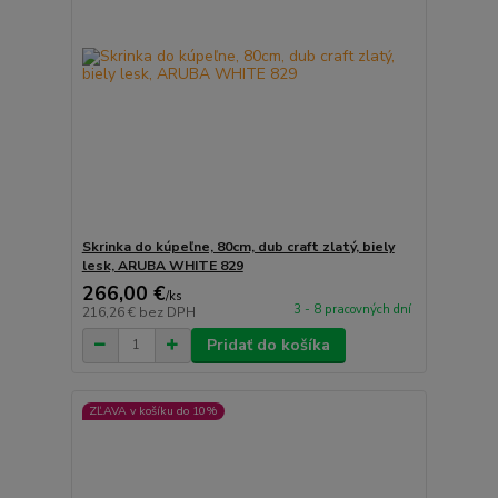
Skrinka do kúpeľne, 80cm, dub craft zlatý, biely
lesk, ARUBA WHITE 829
266,00 €
/
ks
3 - 8 pracovných dní
216,26 €
bez DPH
Pridať do košíka
ZĽAVA v košíku do 10%