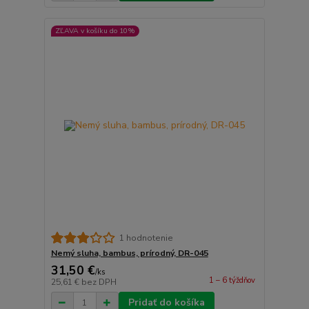
ZĽAVA v košíku do 10%
1 hodnotenie
Nemý sluha, bambus, prírodný, DR-045
31,50 €
/
ks
1 – 6 týždňov
25,61 €
bez DPH
Pridať do košíka