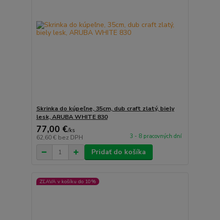
Skrinka do kúpeľne, 35cm, dub craft zlatý, biely
lesk, ARUBA WHITE 830
77,00 €
/
ks
3 - 8 pracovných dní
62,60 €
bez DPH
Pridať do košíka
ZĽAVA v košíku do 10%