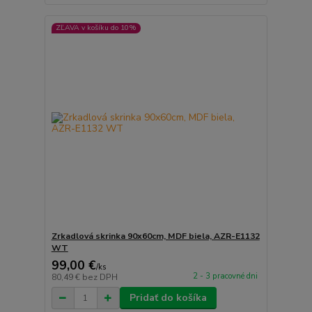
ZĽAVA v košíku do 10%
Zrkadlová skrinka 90x60cm, MDF biela, AZR-E1132
WT
99,00 €
/
ks
2 - 3 pracovné dni
80,49 €
bez DPH
Pridať do košíka