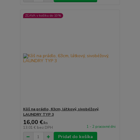
ZĽAVA v košíku do 10%
Kôš na prádlo, 63cm, látkový, sivobéžový,
LAUNDRY TYP 3
16,00 €
/
ks
1 - 2 pracovné dni
13,01 €
bez DPH
Pridať do košíka