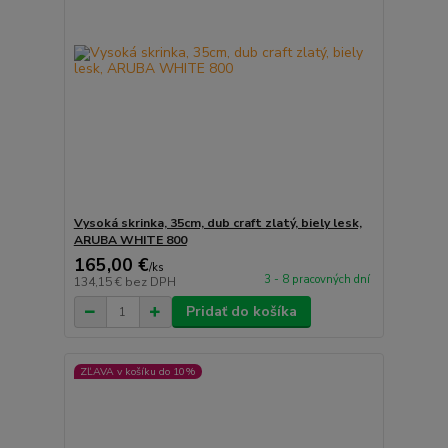
Vysoká skrinka, 35cm, dub craft zlatý, biely lesk,
ARUBA WHITE 800
165,00 €
/
ks
3 - 8 pracovných dní
134,15 €
bez DPH
Pridať do košíka
ZĽAVA v košíku do 10%