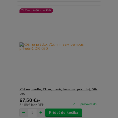
ZĽAVA v košíku do 10%
Kôš na prádlo, 71cm, masív, bambus, prírodný, DR-
030
67,50 €
/
ks
2 - 3 pracovné dni
54,88 €
bez DPH
Pridať do košíka