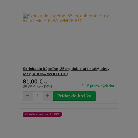
Skrinka do kúpeľne, 35cm, dub craft zlatý, biely
lesk, ARUBA WHITE 810
81,00 €
/
ks
3 - 8 pracovných dní
65,85 €
bez DPH
Pridať do košíka
ZĽAVA v košíku do 10%