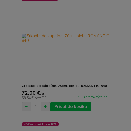
Zrkadlo do kúpeľne, 70cm, biele, ROMANTIC 840
72,00 €
/
ks
3 - 8 pracovných dní
58,54 €
bez DPH
Pridať do košíka
ZĽAVA v košíku do 10%