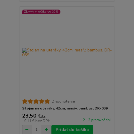
ZĽAVA v košíku do 10%
2 hodnotenie
Stojan na uteráky, 42cm, masív, bambus, DR-039
23,50 €
/
ks
2 - 3 pracovné dni
19,11 €
bez DPH
Pridať do košíka