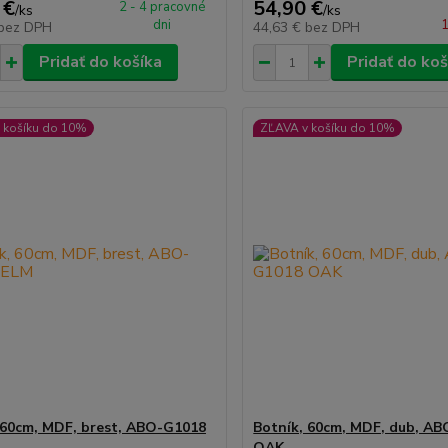
 €
54,90 €
2 - 4 pracovné
/
ks
/
ks
dni
1
bez DPH
44,63 €
bez DPH
Pridať do košíka
Pridať do koš
 košíku do 10%
ZĽAVA v košíku do 10%
 60cm, MDF, brest, ABO-G1018
Botník, 60cm, MDF, dub, A
OAK