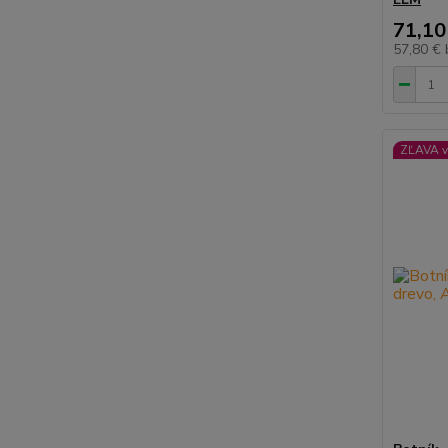
71,10
57,80 €
ZĽAVA v