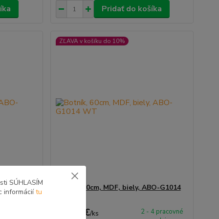
íka
Pridať do košíka
ZĽAVA v košíku do 10%
osti SÚHLASÍM
BO-G1014
Botník, 60cm, MDF, biely, ABO-G1014
c informácií
tu
WT
39,60 €
 4 pracovné
2 - 4 pracovné
/
ks