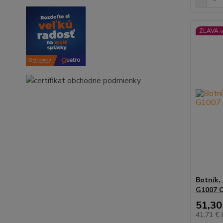
ZĽAVA v
Botník,
G1007 
51,30
41,71 €