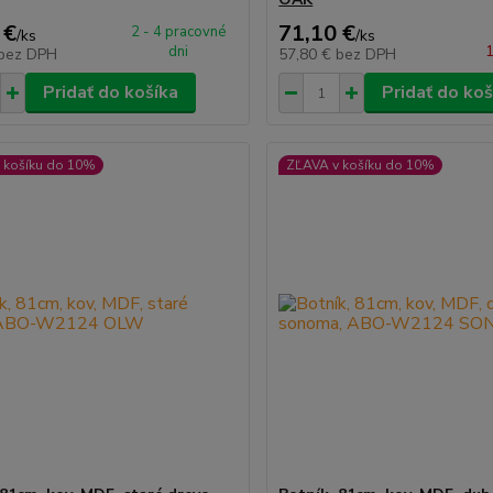
 €
71,10 €
2 - 4 pracovné
/
ks
/
ks
dni
1
bez DPH
57,80 €
bez DPH
Pridať do košíka
Pridať do koš
 košíku do 10%
ZĽAVA v košíku do 10%