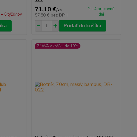
71,10 €
2 - 4 pracovné
/
ks
 – 6 týždňov
dni
57,80 €
bez DPH
íka
Pridať do košíka
ZĽAVA v košíku do 10%