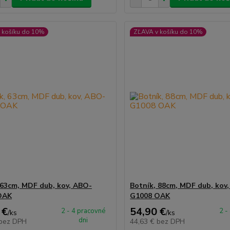
 košíku do 10%
ZĽAVA v košíku do 10%
 63cm, MDF dub, kov, ABO-
Botník, 88cm, MDF dub, kov
OAK
G1008 OAK
 €
54,90 €
2 - 4 pracovné
2 -
/
ks
/
ks
dni
bez DPH
44,63 €
bez DPH