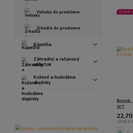
Vešiaky do predsiene
ZĽAVA v
Zrkadlá do predsiene
Kúpeľňa
Záhradný a ratanový
nábytok
Kožené a hodvábne
doplnky
Botník,
WT
22,70
18,46 €