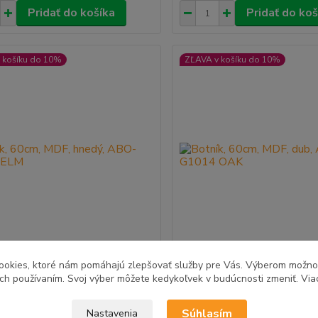
Pridať do košíka
Pridať do koš
 košíku do 10%
ZĽAVA v košíku do 10%
ookies, ktoré nám pomáhajú zlepšovať služby pre Vás. Výberom možn
 60cm, MDF, hnedý, ABO-G1014
Botník, 60cm, MDF, dub, A
ich používaním. Svoj výber môžete kedykoľvek v budúcnosti zmeniť. Via
OAK
 €
39,60 €
2 - 4 pracovné
2 -
/
ks
/
ks
Súhlasím
Nastavenia