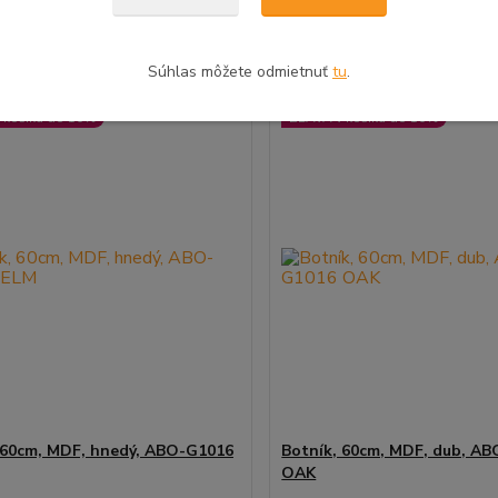
dni
bez DPH
32,20 €
bez DPH
Pridať do košíka
Pridať do koš
Súhlas môžete odmietnuť
tu
.
 košíku do 10%
ZĽAVA v košíku do 10%
 60cm, MDF, hnedý, ABO-G1016
Botník, 60cm, MDF, dub, A
OAK