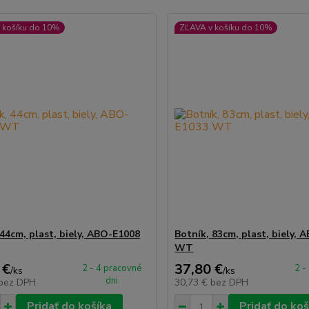
 košíku do 10%
ZĽAVA v košíku do 10%
 44cm, plast, biely, ABO-E1008
Botník, 83cm, plast, biely,
WT
 €
37,80 €
2 - 4 pracovné
2 -
/
ks
/
ks
dni
bez DPH
30,73 €
bez DPH
Pridať do košíka
Pridať do koš