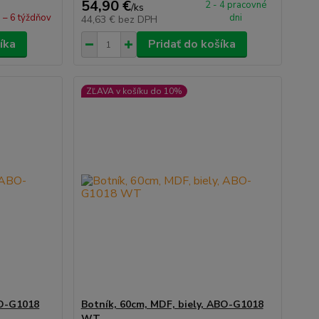
54,90 €
2 - 4 pracovné
/
ks
 – 6 týždňov
dni
44,63 €
bez DPH
íka
Pridať do košíka
ZĽAVA v košíku do 10%
BO-G1018
Botník, 60cm, MDF, biely, ABO-G1018
WT