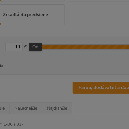
Zrkadlá do predsiene
€
Od
ia
Farba, dodávateľ a ďalš
šie
Najlacnejšie
Najdrahšie
m 1-36 z 317