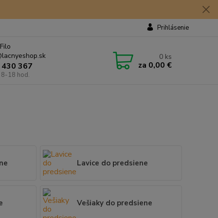
Prihlásenie
Filo
lacnyeshop.sk
0
ks
za
0,00 €
 430 367
 8-18 hod.
ene
Lavice do predsiene
e
Vešiaky do predsiene