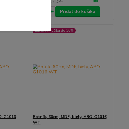
dni
dni
32,20 €
bez DPH
íka
Pridať do košíka
ZĽAVA v košíku do 10%
BO-G1016
Botník, 60cm, MDF, biely, ABO-G1016
WT