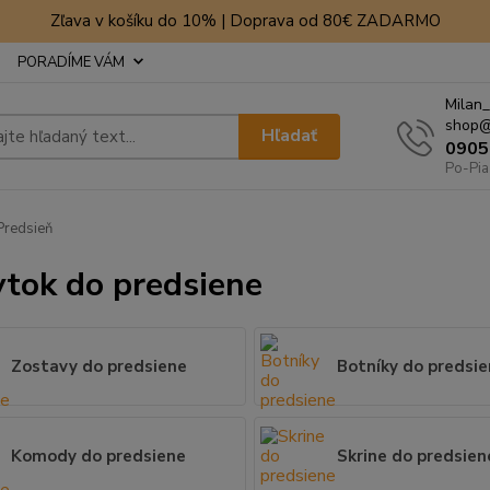
Zľava v košíku do 10% | Doprava od 80€ ZADARMO
PORADÍME VÁM
Milan_
shop@
Hľadať
0905
Po-Pia
redsieň
tok do predsiene
Zostavy do predsiene
Botníky do predsi
Komody do predsiene
Skrine do predsien