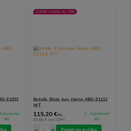
ZĽAVA v košíku do 10%
 ABO-E1033
Botník, 93cm, kov, čierny, ABO-E1112
WT
115,20 €
 4 pracovné
2 - 4 pracovné
/
ks
dni
dni
93,66 €
bez DPH
íka
Pridať do košíka