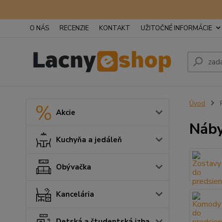
O NÁS
RECENZIE
KONTAKT
UŽITOČNÉ INFORMÁCIE
Úvod
P
Akcie
Náby
Kuchyňa a jedáleň
Obývačka
Kancelária
Detská a študentská izba