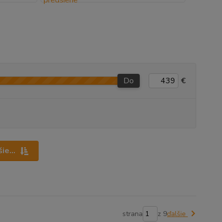
Do
€
ie...
strana
z 9
ďalšie