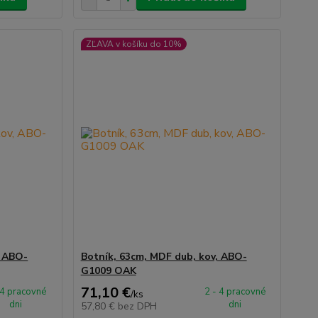
ZĽAVA v košíku do 10%
, ABO-
Botník, 63cm, MDF dub, kov, ABO-
G1009 OAK
71,10 €
 4 pracovné
2 - 4 pracovné
/
ks
dni
dni
57,80 €
bez DPH