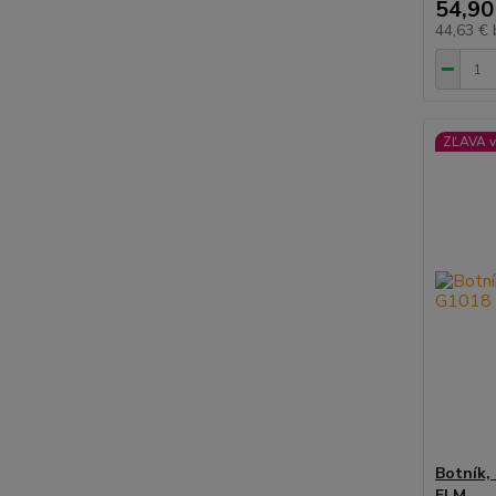
54,90
44,63 €
ZĽAVA v
Botník,
ELM