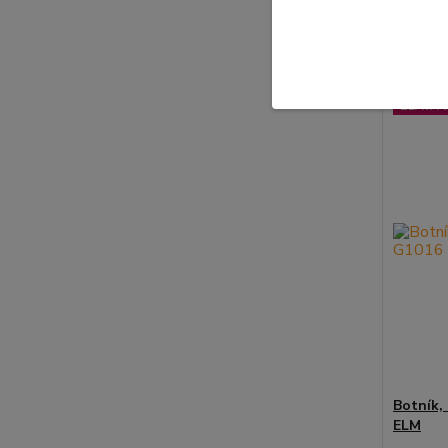
32,20 €
ZĽAVA v
Botník,
ELM