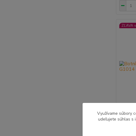
ZĽAVA v
Využívame súbory c
Botník,
udeľujete súhlas s 
ELM
39,60