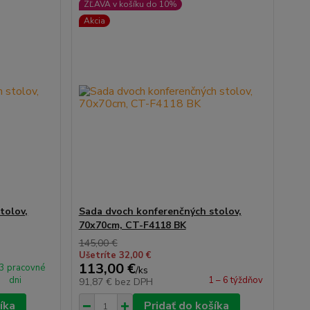
ZĽAVA v košíku do 10%
Akcia
tolov,
Sada dvoch konferenčných stolov,
70x70cm, CT-F4118 BK
145,00 €
Ušetríte 32,00 €
113,00 €
 3 pracovné
/
ks
dni
1 – 6 týždňov
91,87 €
bez DPH
íka
Pridať do košíka