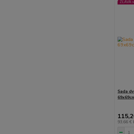
ZĽAVA v
Sada dv
69x69c
115,2
93,66 €