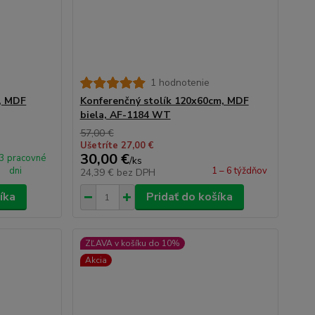
1 hodnotenie
, MDF
Konferenčný stolík 120x60cm, MDF
biela, AF-1184 WT
57,00 €
Ušetríte 27,00 €
30,00 €
 3 pracovné
/
ks
dni
1 – 6 týždňov
24,39 €
bez DPH
íka
Pridať do košíka
ZĽAVA v košíku do 10%
Akcia