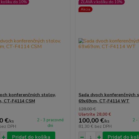
 košíku do 10%
ZĽAVA v košíku do 10%
Akcia
och konferenčných stolov,
Sada dvoch konferenčných s
m, CT-F4114 CSM
69x69cm, CT-F4114 WT
128,00 €
Ušetríte 28,00 €
0 €
100,00 €
2 - 3 pracovné
2 -
/
ks
/
ks
dni
bez DPH
81,30 €
bez DPH
Pridať do košíka
Pridať do koš