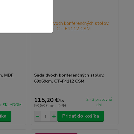
cm, MDF
Sada dvoch konferenčných stolov,
69x69cm, CT-F4112 CSM
115,20 €
2 - 3 pracovné
/
ks
ar SKLADOM
dni
93,66 €
bez DPH
íka
Pridať do košíka