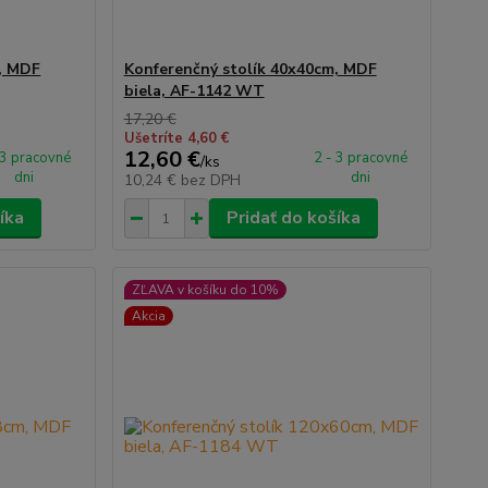
, MDF
Konferenčný stolík 40x40cm, MDF
biela, AF-1142 WT
17,20 €
Ušetríte 4,60 €
12,60 €
 3 pracovné
2 - 3 pracovné
/
ks
dni
dni
10,24 €
bez DPH
íka
Pridať do košíka
ZĽAVA v košíku do 10%
Akcia