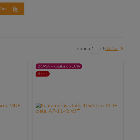
ie...
strana
z 5
ďalšie
ZĽAVA v košíku do 10%
Akcia