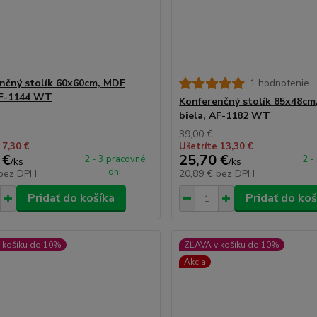
nčný stolík 60x60cm, MDF
1 hodnotenie
AF-1144 WT
Konferenčný stolík 85x48cm
biela, AF-1182 WT
39,00 €
 7,30 €
Ušetríte 13,30 €
 €
25,70 €
2 - 3 pracovné
2 -
/
ks
/
ks
dni
bez DPH
20,89 €
bez DPH
Pridať do košíka
Pridať do koš
 košíku do 10%
ZĽAVA v košíku do 10%
Akcia