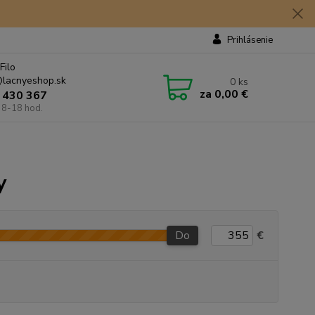
Prihlásenie
Filo
lacnyeshop.sk
0
ks
za
0,00 €
 430 367
 8-18 hod.
y
Do
€