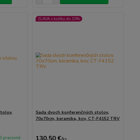
ZĽAVA v košíku do 10%
tolov,
Sada dvoch konferenčných stolov,
70x70cm, keramika, kov, CT-F4152 TRV
130,50 €
 3 pracovné
/
ks