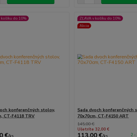
 košíku do 10%
ZĽAVA v košíku do 10%
Akcia
och konferenčných stolov,
Sada dvoch konferenčných s
m, CT-F4118 TRV
70x70cm, CT-F4150 ART
145,00 €
Ušetríte 32,00 €
0 €
113,00 €
2 -
/
ks
/
ks