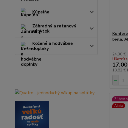
Kúpeľňa
Záhradný a ratanový
nábytok
Konfere
biela, 
Kožené a hodvábne
doplnky
24,30 €
Ušetríte
17,00
13,82 €
ZĽAVA v
Akcia