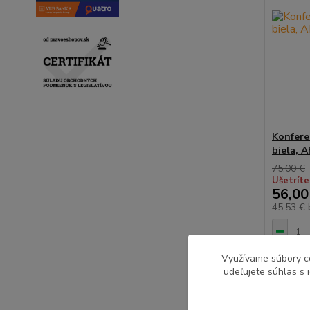
Konfere
biela, 
75,00 €
Ušetríte
56,00
45,53 €
Využívame súbory c
udeľujete súhlas s 
ZĽAVA v
Akcia