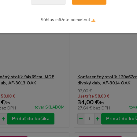
Súhlas môžete odmietnuť
tu
.
nčný stolík 94x69cm, MDF
Konferenčný stolík 120x67
dub, AF-3013 OAK
divoký dub, AF-3014 OAK
92,00 €
 58,00 €
Ušetríte 58,00 €
 €
34,00 €
/
ks
/
ks
tovar SKLADOM
tov
bez DPH
27,64 €
bez DPH
Pridať do košíka
Pridať do koš