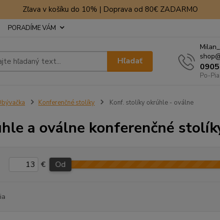
Zľava v košíku do 10% | Doprava od 80€ ZADARMO
PORADÍME VÁM
Milan_
shop@
Hľadať
0905
Po-Pia
Obývačka
Konferenčné stolíky
Konf. stolíky okrúhle - oválne
hle a oválne konferenčné stolík
€
Od
ia