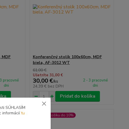
, MDF
Konferenčný stolík 100x60cm, MDF
biela, AF-3012 WT
61,00 €
Ušetríte 31,00 €
30,00 €
 3 pracovné
2 - 3 pracovné
/
ks
dni
dni
24,39 €
bez DPH
íka
Pridať do košíka
osti SÚHLASÍM
c informácií
tu
ZĽAVA v košíku do 10%