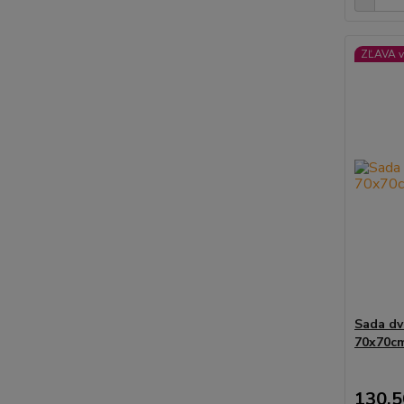
ZĽAVA v
Sada dv
70x70c
130,5