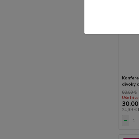
Konfere
divoký 
88,00 €
Ušetríte
30,00
24,39 €