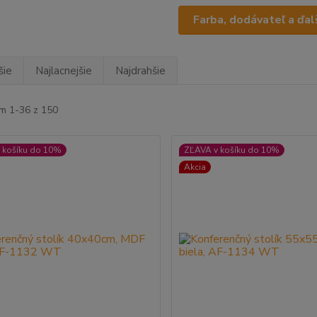
Farba, dodávateľ a ďalš
šie
Najlacnejšie
Najdrahšie
m 1-36 z 150
 košíku do 10%
ZĽAVA v košíku do 10%
Akcia