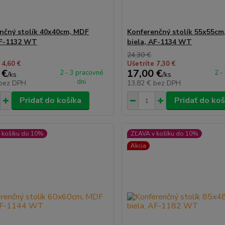
nčný stolík 40x40cm, MDF
Konferenčný stolík 55x55cm
AF-1132 WT
biela, AF-1134 WT
24,30 €
 4,60 €
Ušetríte 7,30 €
 €
17,00 €
2 - 3 pracovné
2 -
/
ks
/
ks
dni
bez DPH
13,82 €
bez DPH
Pridať do košíka
Pridať do koš
 košíku do 10%
ZĽAVA v košíku do 10%
Akcia