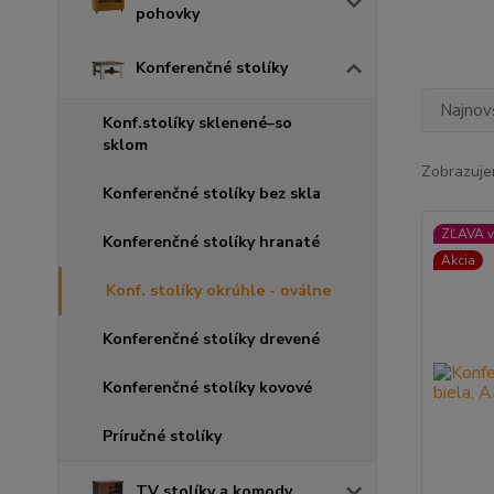
pohovky
Konferenčné stolíky
Najnov
Konf.stolíky sklenené–so
sklom
Zobrazuje
Konferenčné stolíky bez skla
ZĽAVA v
Konferenčné stolíky hranaté
Akcia
Konf. stolíky okrúhle - oválne
Konferenčné stolíky drevené
Konferenčné stolíky kovové
Príručné stolíky
TV stolíky a komody