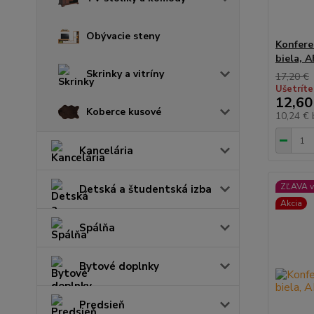
Obývacie steny
Konfere
biela, 
Skrinky a vitríny
17,20 €
Ušetríte
12,60
Koberce kusové
10,24 €
Kancelária
ZĽAVA v
Detská a študentská izba
Akcia
Spálňa
Bytové doplnky
Predsieň