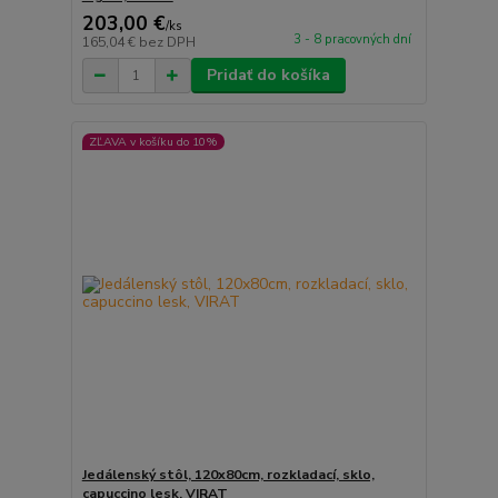
203,00 €
/
ks
3 - 8 pracovných dní
165,04 €
bez DPH
Pridať do košíka
ZĽAVA v košíku do 10%
Jedálenský stôl, 120x80cm, rozkladací, sklo,
capuccino lesk, VIRAT