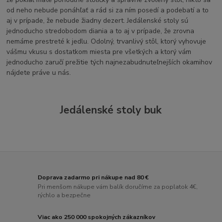
od neho nebude ponáhľať a rád si za ním posedí a podebatí a to
aj v prípade, že nebude žiadny dezert. Jedálenské stoly sú
jednoducho stredobodom diania a to aj v prípade, že zrovna
nemáme prestreté k jedlu. Odolný, trvanlivý stôl, ktorý vyhovuje
vášmu vkusu s dostatkom miesta pre všetkých a ktorý vám
jednoducho zaručí prežitie tých najnezabudnuteľnejších okamihov
nájdete práve u nás.
Jedálenské stoly buk
Doprava zadarmo pri nákupe nad 80 €
Pri menšom nákupe vám balík doručíme za poplatok 4€,
rýchlo a bezpečne
Viac ako 250 000 spokojných zákazníkov