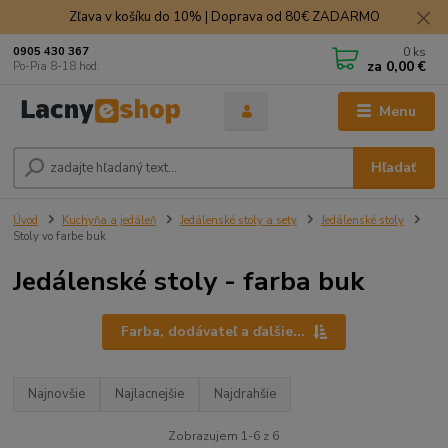
Zľava v košíku do 10% | Doprava od 80€ ZADARMO
0
ks
0905 430 367
za
0,00 €
Po-Pia 8-18 hod.
Menu
Hľadať
Úvod
Kuchyňa a jedáleň
Jedálenské stoly a sety
Jedálenské stoly
Stoly vo farbe buk
Jedálenské stoly - farba buk
Farba, dodávateľ a ďalšie...
Najnovšie
Najlacnejšie
Najdrahšie
Zobrazujem 1-6 z 6