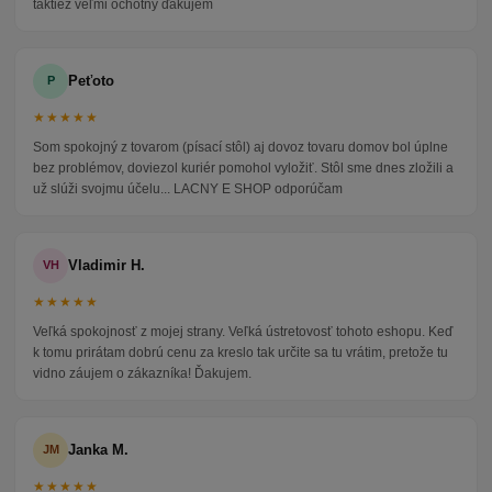
taktiež veľmi ochotný ďakujem
Peťoto
P
★★★★★
Som spokojný z tovarom (písací stôl) aj dovoz tovaru domov bol úplne
bez problémov, doviezol kuriér pomohol vyložiť. Stôl sme dnes zložili a
už slúži svojmu účelu... LACNY E SHOP odporúčam
Vladimir H.
VH
★★★★★
Veľká spokojnosť z mojej strany. Veľká ústretovosť tohoto eshopu. Keď
k tomu prirátam dobrú cenu za kreslo tak určite sa tu vrátim, pretože tu
vidno záujem o zákazníka! Ďakujem.
Janka M.
JM
★★★★★