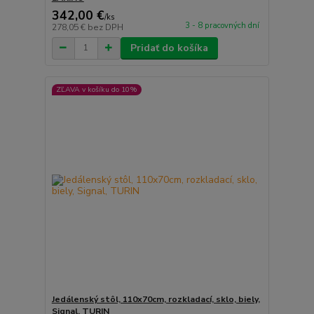
342,00 €
/
ks
3 - 8 pracovných dní
278,05 €
bez DPH
Pridať do košíka
ZĽAVA v košíku do 10%
Jedálenský stôl, 110x70cm, rozkladací, sklo, biely,
Signal, TURIN