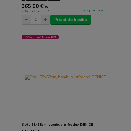
365,00 €
/
ks
1 - 3 pracovné dni
296,75 €
bez DPH
Pridať do košíka
ZĽAVA v košíku do 10%
Stôl, 58x58cm, bambus, prírodný, DENICE