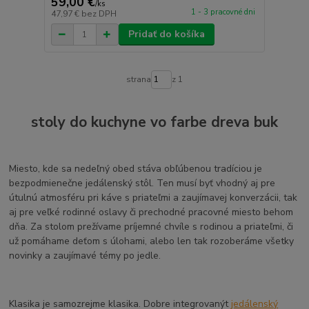
59,00 €
/
ks
1 - 3 pracovné dni
47,97 €
bez DPH
Pridať do košíka
strana
z 1
stoly do kuchyne vo farbe dreva buk
Miesto, kde sa nedeľný obed stáva obľúbenou tradíciou je
bezpodmienečne jedálenský stôl. Ten musí byť vhodný aj pre
útulnú atmosféru pri káve s priateľmi a zaujímavej konverzácii, tak
aj pre veľké rodinné oslavy či prechodné pracovné miesto behom
dňa. Za stolom prežívame príjemné chvíle s rodinou a priateľmi, či
už pomáhame deťom s úlohami, alebo len tak rozoberáme všetky
novinky a zaujímavé témy po jedle.
Klasika je samozrejme klasika. Dobre integrovanýt
jedálenský