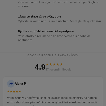
Zákazníci nám dôverujú – presvedčte sa sami a prečítajte si
recenzie
Získajte zľavu až do výšky 10%
Vyberte si kombináciu zliav a ušetrite. Sledujte zľavy v košíku
Rýchla a spoľahlivá zákaznícka podpora
Vaše otázky a reklamácie riešime rýchlo a s osobným
prístupom
GOOGLE RECENZIE ZÁKAZNÍKOV
★★★★★
4.9
47 recenzií · Google
Alena P.
AP
★★★★★
Veľmi seriózny dodávateľ komunikoval so mnou telefonicky na adrese
nikto nebol doma pán veľmi ochotne vybavil iné miesto odberu a vodič