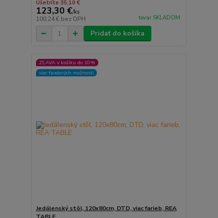
Ušetríte 35,10 €
123,30 €
/
ks
tovar SKLADOM
100,24 €
bez DPH
Pridať do košíka
ZĽAVA v košíku do 10%
viac farebných možností
Jedálenský stôl, 120x80cm, DTD, viac farieb, REA
TABLE