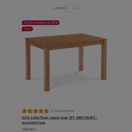
strana
z 1
ZĽAVA v košíku do 10%
Akcia
1 hodnotenie
Stôl 120x75cm, masív, buk, BT-6957 BUK3 -
posledný kus
158,40 €