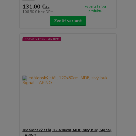
131,00 €
vyberte farbu
/
ks
produktu
106,50 €
bez DPH
Zvoliť variant
ZĽAVA v košíku do 10%
Jedálenský stôl, 120x80cm, MDF, sivý, buk, Signal,
LARINO