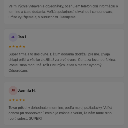
Veľmi rýchle vybavenie objednávky, oceňujem telefonickú informáciu o
termíne a čase dodania. Veľká spokojnosť s kvalitou i cenou tovaru,
určite využijeme aj v budúcnosti. Ďakujeme.
Jan L.
JL
★★★★★
Super firma a to doslovne. Dátum dodania dodržali presne. Dvaja
chlapi prišli a všetko zložili až za prvé dvere. Cena za tovar perfektná.
Posteľ silná mohutná, rošt z hrubých latiek a matrac výborný.
Odporúčam.
Jarmila H.
JH
★★★★★
Tovar prišiel v dohodnutom termíne, podľa mojej požiadavky. Veľká
ochota pri dohodovaní, kreslo je krásne a verím, že nám bude dlho
robiť radosť. SUPER!