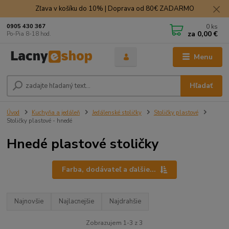
Zľava v košíku do 10% | Doprava od 80€ ZADARMO
0
ks
0905 430 367
za
0,00 €
Po-Pia 8-18 hod.
Menu
Hľadať
Úvod
Kuchyňa a jedáleň
Jedálenské stoličky
Stoličky plastové
Stoličky plastové - hnedé
Hnedé plastové stoličky
Farba, dodávateľ a ďalšie...
Najnovšie
Najlacnejšie
Najdrahšie
Zobrazujem 1-3 z 3