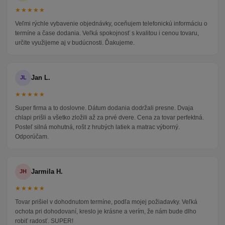
★★★★★
Veľmi rýchle vybavenie objednávky, oceňujem telefonickú informáciu o
termíne a čase dodania. Veľká spokojnosť s kvalitou i cenou tovaru,
určite využijeme aj v budúcnosti. Ďakujeme.
Jan L.
JL
★★★★★
Super firma a to doslovne. Dátum dodania dodržali presne. Dvaja
chlapi prišli a všetko zložili až za prvé dvere. Cena za tovar perfektná.
Posteľ silná mohutná, rošt z hrubých latiek a matrac výborný.
Odporúčam.
Jarmila H.
JH
★★★★★
Tovar prišiel v dohodnutom termíne, podľa mojej požiadavky. Veľká
ochota pri dohodovaní, kreslo je krásne a verím, že nám bude dlho
robiť radosť. SUPER!