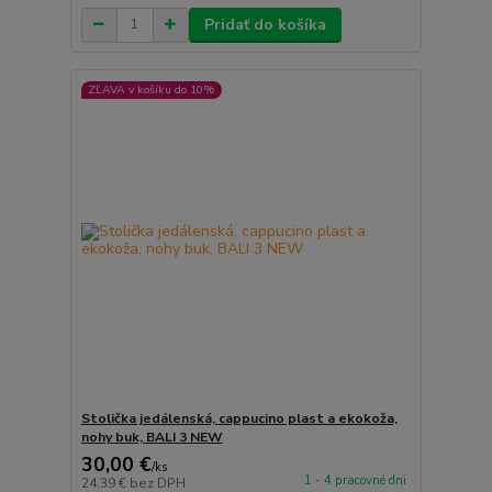
Pridať do košíka
ZĽAVA v košíku do 10%
Stolička jedálenská, cappucino plast a ekokoža,
nohy buk, BALI 3 NEW
30,00 €
/
ks
1 - 4 pracovné dni
24,39 €
bez DPH