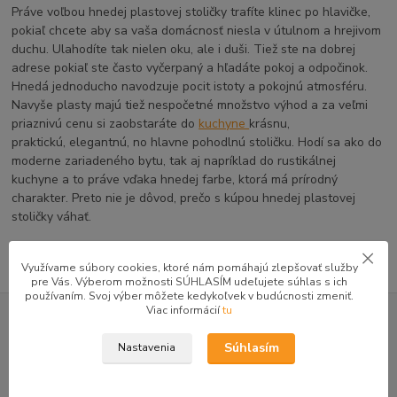
Práve voľbou hnedej plastovej stoličky trafíte klinec po hlavičke,
pokiaľ chcete aby sa vaša domácnosť niesla v útulnom a hrejivom
duchu. Ulahodíte tak nielen oku, ale i duši. Tiež ste na dobrej
adrese pokiaľ ste často vyčerpaný a hľadáte pokoj a odpočinok.
Hnedá jednoducho navodzuje pocit istoty a pokojnú atmosféru.
Navyše plasty majú tiež nespočetné množstvo výhod a za veľmi
priaznivú cenu si zaobstaráte do
kuchyne
krásnu,
praktickú, elegantnú, no hlavne pohodlnú stoličku. Hodí sa ako do
moderne zariadeného bytu, tak aj napríklad do rustikálnej
kuchyne a to práve vďaka hnedej farbe, ktorá má prírodný
charakter. Preto nie je dôvod, prečo s kúpou hnedej plastovej
stoličky váhať.
Využívame súbory cookies, ktoré nám pomáhajú zlepšovať služby
pre Vás. Výberom možnosti SÚHLASÍM udeľujete súhlas s ich
používaním. Svoj výber môžete kedykoľvek v budúcnosti zmeniť.
Viac informácií
tu
Doprava zadarmo pri nákupe nad 80 €
Súhlasím
Nastavenia
Pri menšom nákupe vám balík doručíme za poplatok 4€,
rýchlo a bezpečne