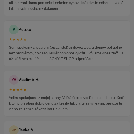
nikto nebol doma pán veľmi ochotne vybavil iné miesto odberu a vodič
taktiež veľmi ochotný ďakujem
Peťoto
P
★★★★★
Som spokojný z tovarom (písací stôl) aj dovoz tovaru domov bol úplne
bez problémov, doviezol kuriér pomohol vyložiť. Stôl sme dnes zložili a
už slúži svojmu účelu... LACNY E SHOP odporúčam
Vladimir H.
VH
★★★★★
Veľká spokojnosť z mojej strany. Veľká ústretovosť tohoto eshopu. Keď
k tomu prirátam dobrú cenu za kreslo tak určite sa tu vrátim, pretože tu
vidno záujem o zákazníka! Ďakujem.
Janka M.
JM