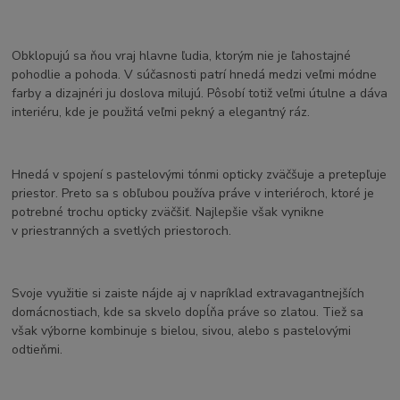
Obklopujú sa ňou vraj hlavne ľudia, ktorým nie je ľahostajné
pohodlie a pohoda. V súčasnosti patrí hnedá medzi veľmi módne
farby a dizajnéri ju doslova milujú. Pôsobí totiž veľmi útulne a dáva
interiéru, kde je použitá veľmi pekný a elegantný ráz.
Hnedá v spojení s pastelovými tónmi opticky zväčšuje a pretepľuje
priestor. Preto sa s obľubou používa práve v interiéroch, ktoré je
potrebné trochu opticky zväčšiť. Najlepšie však vynikne
v priestranných a svetlých priestoroch.
Svoje využitie si zaiste nájde aj v napríklad extravagantnejších
domácnostiach, kde sa skvelo dopĺňa práve so zlatou. Tiež sa
však výborne kombinuje s bielou, sivou, alebo s pastelovými
odtieňmi.