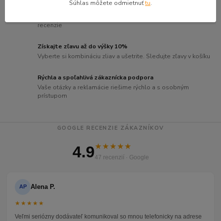
Súhlas môžete odmietnuť
tu
.
Viac ako 250 000 spokojných zákazníkov
Zákazníci nám dôverujú – presvedčte sa sami a prečítajte si
recenzie
Získajte zľavu až do výšky 10%
Vyberte si kombináciu zliav a ušetrite. Sledujte zľavy v košíku
Rýchla a spoľahlivá zákaznícka podpora
Vaše otázky a reklamácie riešime rýchlo a s osobným
prístupom
GOOGLE RECENZIE ZÁKAZNÍKOV
★★★★★
4.9
47 recenzií · Google
Alena P.
AP
★★★★★
Veľmi seriózny dodávateľ komunikoval so mnou telefonicky na adrese