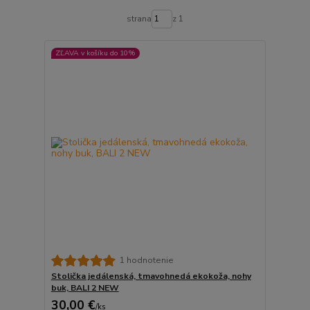
strana
z 1
ZĽAVA v košíku do 10%
1 hodnotenie
Stolička jedálenská, tmavohnedá ekokoža, nohy
buk, BALI 2 NEW
30,00 €
/
ks