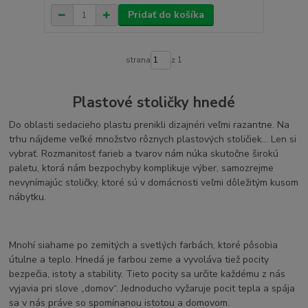
Pridať do košíka
strana
z 1
Plastové stoličky hnedé
Do oblasti sedacieho plastu prenikli dizajnéri veľmi razantne. Na
trhu nájdeme veľké množstvo rôznych plastových stoličiek... Len si
vybrať. Rozmanitosť farieb a tvarov nám núka skutočne širokú
paletu, ktorá nám bezpochyby komplikuje výber, samozrejme
nevynímajúc stoličky, ktoré sú v domácnosti veľmi dôležitým kusom
nábytku.
Mnohí siahame po zemitých a svetlých farbách, ktoré pôsobia
útulne a teplo. Hnedá je farbou zeme a vyvoláva tiež pocity
bezpečia, istoty a stability. Tieto pocity sa určite každému z nás
vyjavia pri slove „domov“. Jednoducho vyžaruje pocit tepla a spája
sa v nás práve so spomínanou istotou a domovom.