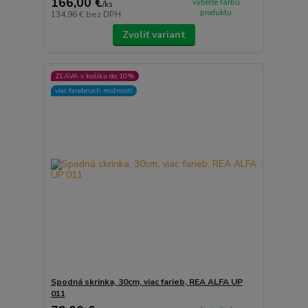
166,00 €
vyberte farbu
/
ks
produktu
134,96 €
bez DPH
Zvoliť variant
ZĽAVA v košíku do 10%
viac farebných možností
Spodná skrinka, 30cm, viac farieb, REA ALFA UP
011