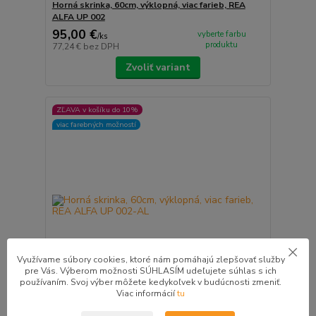
Horná skrinka, 60cm, výklopná, viac farieb, REA
ALFA UP 002
95,00 €
vyberte farbu
/
ks
produktu
77,24 €
bez DPH
Zvoliť variant
ZĽAVA v košíku do 10%
viac farebných možností
Využívame súbory cookies, ktoré nám pomáhajú zlepšovať služby
pre Vás. Výberom možnosti SÚHLASÍM udeľujete súhlas s ich
používaním. Svoj výber môžete kedykoľvek v budúcnosti zmeniť.
Viac informácií
tu