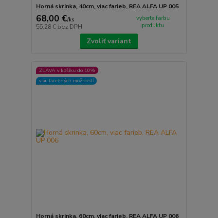
Horná skrinka, 40cm, viac farieb, REA ALFA UP 005
68,00 €
vyberte farbu
/
ks
produktu
55,28 €
bez DPH
Zvoliť variant
ZĽAVA v košíku do 10%
viac farebných možností
Horná skrinka, 60cm, viac farieb, REA ALFA UP 006