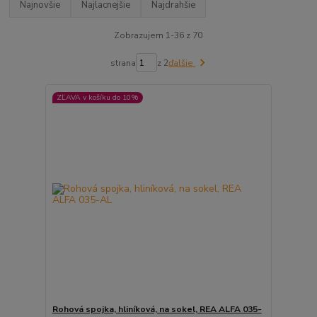
Najnovšie
Najlacnejšie
Najdrahšie
Zobrazujem 1-36 z 70
strana
z 2
ďalšie
ZĽAVA v košíku do 10%
Rohová spojka, hliníková, na sokel, REA ALFA 035-