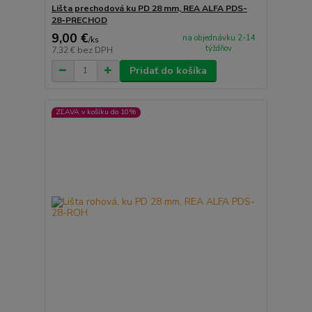
Lišta prechodová ku PD 28 mm, REA ALFA PDS-
28-PRECHOD
9,00 €
na objednávku 2-14
/
ks
týždňov
7,32 €
bez DPH
Pridať do košíka
ZĽAVA v košíku do 10%