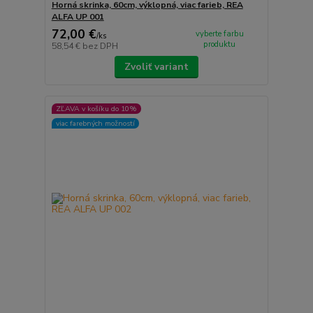
Horná skrinka, 60cm, výklopná, viac farieb, REA
ALFA UP 001
72,00 €
vyberte farbu
/
ks
produktu
58,54 €
bez DPH
Zvoliť variant
ZĽAVA v košíku do 10%
viac farebných možností