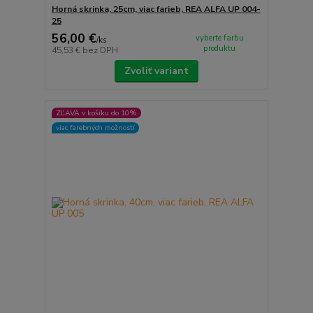
Horná skrinka, 25cm, viac farieb, REA ALFA UP 004-
25
56,00 €
vyberte farbu
/
ks
produktu
45,53 €
bez DPH
Zvoliť variant
ZĽAVA v košíku do 10%
viac farebných možností