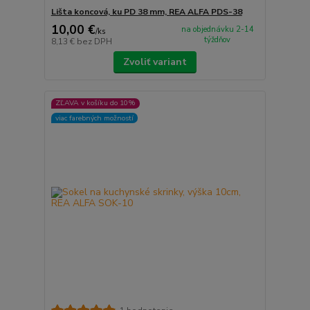
Lišta koncová, ku PD 38 mm, REA ALFA PDS-38
10,00 €
na objednávku 2-14
/
ks
týždňov
8,13 €
bez DPH
Zvoliť variant
ZĽAVA v košíku do 10%
viac farebných možností