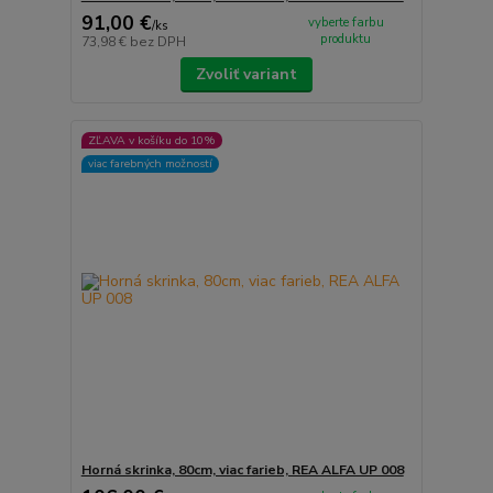
91,00 €
vyberte farbu
/
ks
produktu
73,98 €
bez DPH
Zvoliť variant
ZĽAVA v košíku do 10%
viac farebných možností
Horná skrinka, 80cm, viac farieb, REA ALFA UP 008