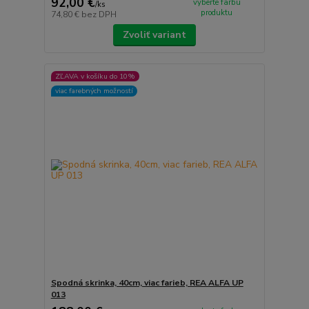
92,00 €
vyberte farbu
/
ks
produktu
74,80 €
bez DPH
Zvoliť variant
ZĽAVA v košíku do 10%
viac farebných možností
Spodná skrinka, 40cm, viac farieb, REA ALFA UP
013