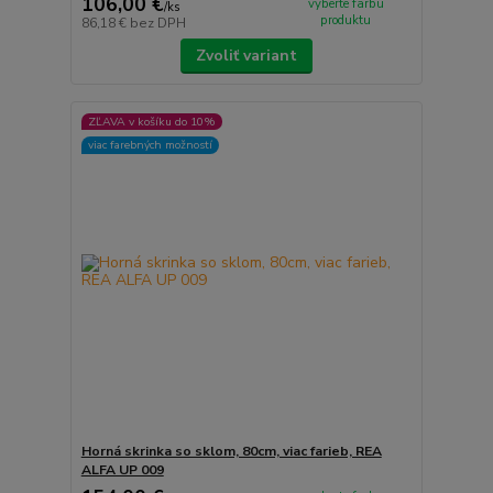
106,00 €
vyberte farbu
/
ks
produktu
86,18 €
bez DPH
Zvoliť variant
ZĽAVA v košíku do 10%
viac farebných možností
Horná skrinka so sklom, 80cm, viac farieb, REA
ALFA UP 009