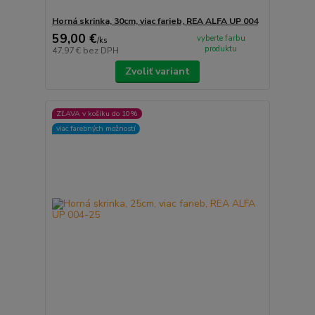
Horná skrinka, 30cm, viac farieb, REA ALFA UP 004
59,00 €
vyberte farbu
/
ks
produktu
47,97 €
bez DPH
Zvoliť variant
ZĽAVA v košíku do 10%
viac farebných možností