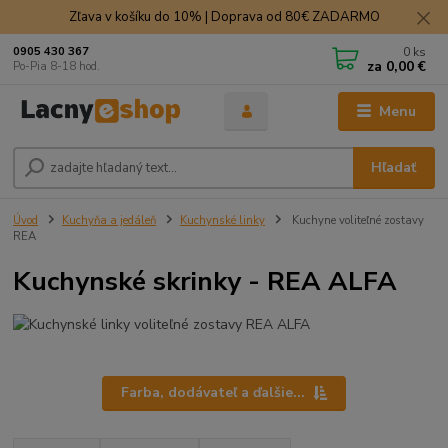
Zľava v košíku do 10% | Doprava od 80€ ZADARMO
0
ks
0905 430 367
za
0,00 €
Po-Pia 8-18 hod.
Menu
Hľadať
Úvod
Kuchyňa a jedáleň
Kuchynské linky
Kuchyne voliteľné zostavy
REA
Kuchynské skrinky - REA ALFA
Farba, dodávateľ a ďalšie...