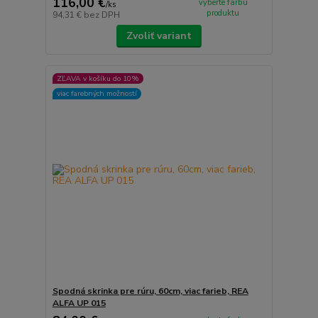
116,00 €
vyberte farbu
/
ks
produktu
94,31 €
bez DPH
Zvoliť variant
ZĽAVA v košíku do 10%
viac farebných možností
Spodná skrinka pre rúru, 60cm, viac farieb, REA
ALFA UP 015