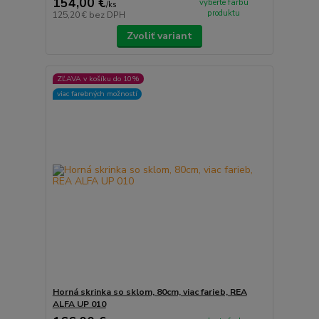
154,00 €
vyberte farbu
/
ks
produktu
125,20 €
bez DPH
Zvoliť variant
ZĽAVA v košíku do 10%
viac farebných možností
Horná skrinka so sklom, 80cm, viac farieb, REA
ALFA UP 010