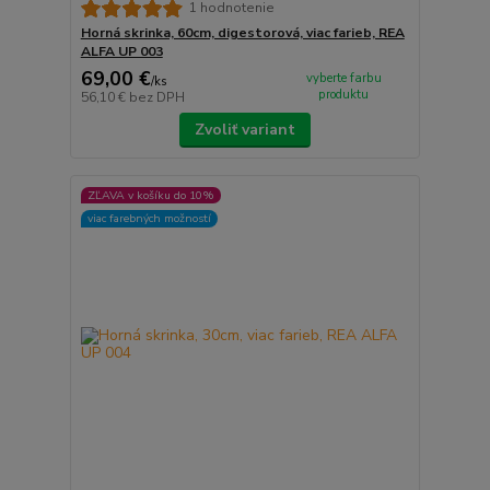
1 hodnotenie
Horná skrinka, 60cm, digestorová, viac farieb, REA
ALFA UP 003
69,00 €
vyberte farbu
/
ks
produktu
56,10 €
bez DPH
Zvoliť variant
ZĽAVA v košíku do 10%
viac farebných možností