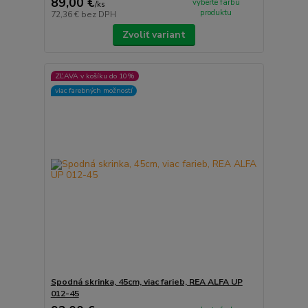
89,00 €
vyberte farbu
/
ks
produktu
72,36 €
bez DPH
Zvoliť variant
ZĽAVA v košíku do 10%
viac farebných možností
Spodná skrinka, 45cm, viac farieb, REA ALFA UP
012-45