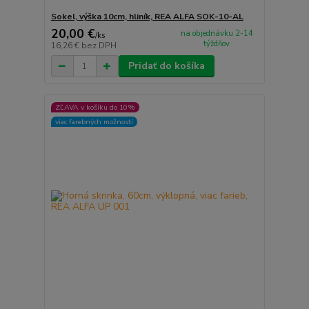
Sokel, výška 10cm, hliník, REA ALFA SOK-10-AL
20,00 €
na objednávku 2-14
/
ks
týždňov
16,26 €
bez DPH
Pridať do košíka
ZĽAVA v košíku do 10%
viac farebných možností