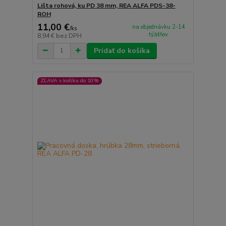
Lišta rohová, ku PD 38 mm, REA ALFA PDS-38-
ROH
11,00 €
na objednávku 2-14
/
ks
týždňov
8,94 €
bez DPH
Pridať do košíka
ZĽAVA v košíku do 10%