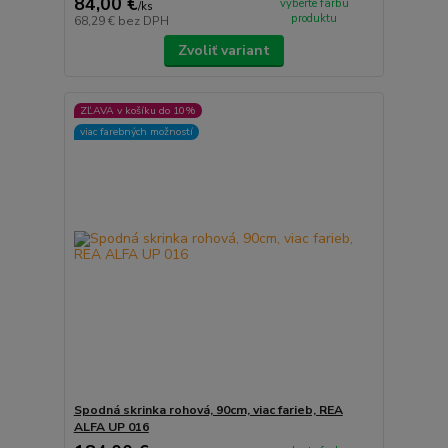
84,00 €
vyberte farbu
/
ks
produktu
68,29 €
bez DPH
Zvoliť variant
ZĽAVA v košíku do 10%
viac farebných možností
Spodná skrinka rohová, 90cm, viac farieb, REA
ALFA UP 016