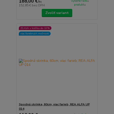
188,00 €
vyberte farbu
/
ks
produktu
152,85 €
bez DPH
Zvoliť variant
ZĽAVA v košíku do 10%
viac farebných možností
Spodná skrinka, 60cm, viac farieb, REA ALFA UP
014