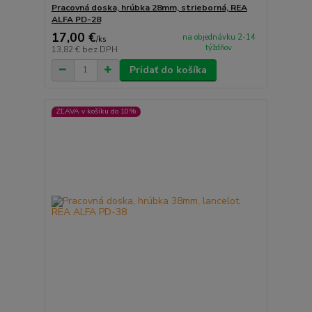
Pracovná doska, hrúbka 28mm, strieborná, REA
ALFA PD-28
17,00 €
na objednávku 2-14
/
ks
týždňov
13,82 €
bez DPH
Pridať do košíka
ZĽAVA v košíku do 10%