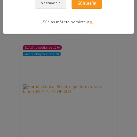
Horná skrinka, 60cm, výklopná, viac farieb, REA
Súhlasím
Nastavenia
ALFA UP 002-AL
121,00 €
vyberte farbu
/
ks
produktu
98,37 €
bez DPH
Súhlas môžete odmietnuť
tu
.
Zvoliť variant
ZĽAVA v košíku do 10%
viac farebných možností