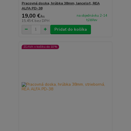
Pracovná doska, hrúbka 38mm, lancelot, REA
ALFA PD-38
19,00 €
na objednávku 2-14
/
ks
týždňov
15,45 €
bez DPH
Pridať do košíka
ZĽAVA v košíku do 10%