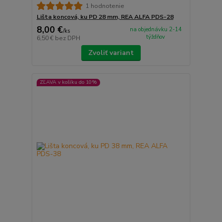
1 hodnotenie
Lišta koncová, ku PD 28 mm, REA ALFA PDS-28
8,00 €
na objednávku 2-14
/
ks
týždňov
6,50 €
bez DPH
Zvoliť variant
ZĽAVA v košíku do 10%