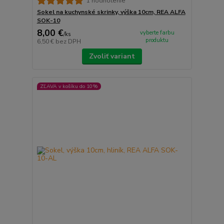
1 hodnotenie
Sokel na kuchynské skrinky, výška 10cm, REA ALFA
SOK-10
8,00 €
vyberte farbu
/
ks
produktu
6,50 €
bez DPH
Zvoliť variant
ZĽAVA v košíku do 10%