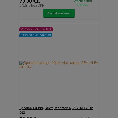
79,00 €
vyberte farbu
/
ks
produktu
64,23 €
bez DPH
Zvoliť variant
ZĽAVA v košíku do 10%
viac farebných možností
Spodná skrinka, 40cm, viac farieb, REA ALFA UP
012