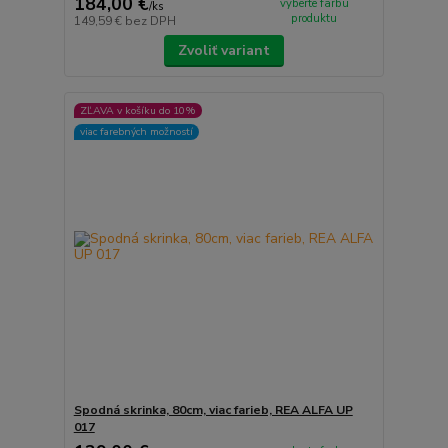
184,00 €
vyberte farbu
/
ks
produktu
149,59 €
bez DPH
Zvoliť variant
ZĽAVA v košíku do 10%
viac farebných možností
Spodná skrinka, 80cm, viac farieb, REA ALFA UP
017