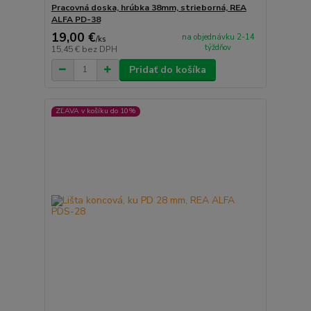
Pracovná doska, hrúbka 38mm, strieborná, REA
ALFA PD-38
19,00 €
na objednávku 2-14
/
ks
týždňov
15,45 €
bez DPH
Pridať do košíka
ZĽAVA v košíku do 10%