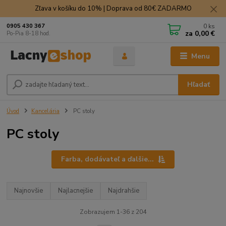
Zľava v košíku do 10% | Doprava od 80€ ZADARMO
0
ks
0905 430 367
za
0,00 €
Po-Pia 8-18 hod.
Menu
Hľadať
Úvod
Kancelária
PC stoly
PC stoly
Farba, dodávateľ a ďalšie...
Najnovšie
Najlacnejšie
Najdrahšie
Zobrazujem 1-36 z 204