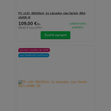
PC stôl, 90x50cm, 1x zásuvka, viac farieb, REA
JAMIE-R
109,00 €
vyberte farbu
/
ks
produktu
88,62 €
bez DPH
Zvoliť variant
ZĽAVA v košíku do 10%
viac farebných možností