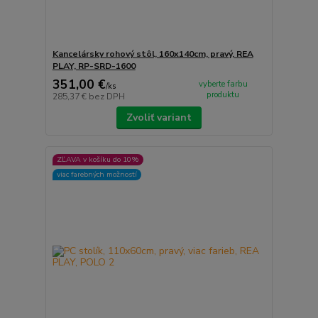
Kancelársky rohový stôl, 160x140cm, pravý, REA
PLAY, RP-SRD-1600
351,00 €
vyberte farbu
/
ks
produktu
285,37 €
bez DPH
Zvoliť variant
ZĽAVA v košíku do 10%
viac farebných možností