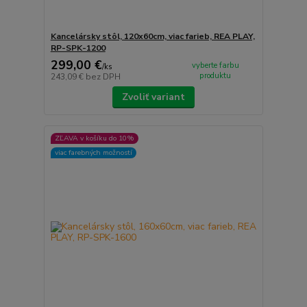
Kancelársky stôl, 120x60cm, viac farieb, REA PLAY,
RP-SPK-1200
299,00 €
vyberte farbu
/
ks
produktu
243,09 €
bez DPH
Zvoliť variant
ZĽAVA v košíku do 10%
viac farebných možností