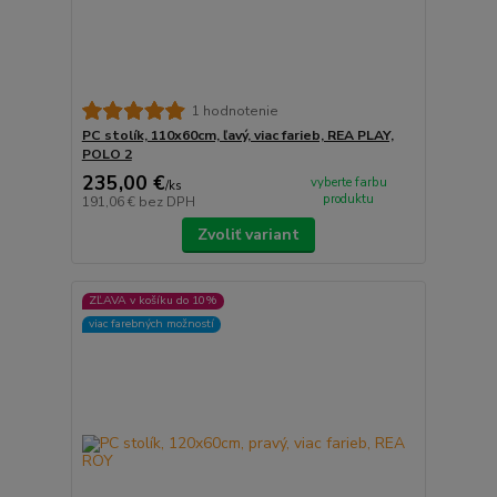
1 hodnotenie
PC stolík, 110x60cm, ľavý, viac farieb, REA PLAY,
POLO 2
235,00 €
vyberte farbu
/
ks
produktu
191,06 €
bez DPH
Zvoliť variant
ZĽAVA v košíku do 10%
viac farebných možností