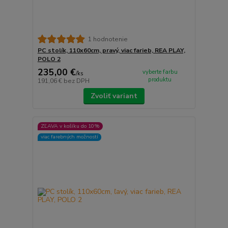
1 hodnotenie
PC stolík, 110x60cm, pravý, viac farieb, REA PLAY,
POLO 2
235,00 €
vyberte farbu
/
ks
produktu
191,06 €
bez DPH
Zvoliť variant
ZĽAVA v košíku do 10%
viac farebných možností