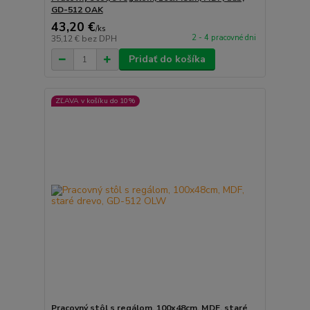
GD-512 OAK
43,20 €
/
ks
2 - 4 pracovné dni
35,12 €
bez DPH
Pridať do košíka
ZĽAVA v košíku do 10%
Pracovný stôl s regálom, 100x48cm, MDF, staré