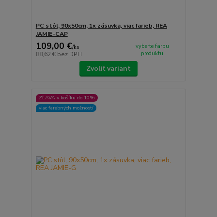
PC stôl, 90x50cm, 1x zásuvka, viac farieb, REA
JAMIE-CAP
109,00 €
vyberte farbu
/
ks
produktu
88,62 €
bez DPH
Zvoliť variant
ZĽAVA v košíku do 10%
viac farebných možností