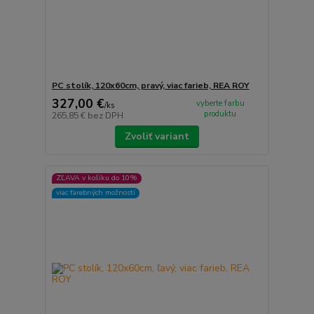
PC stolík, 120x60cm, pravý, viac farieb, REA ROY
327,00 €
vyberte farbu
/
ks
produktu
265,85 €
bez DPH
Zvoliť variant
ZĽAVA v košíku do 10%
viac farebných možností