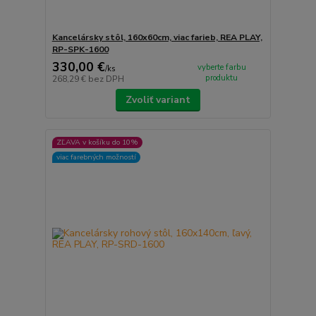
Kancelársky stôl, 160x60cm, viac farieb, REA PLAY,
RP-SPK-1600
330,00 €
vyberte farbu
/
ks
produktu
268,29 €
bez DPH
Zvoliť variant
ZĽAVA v košíku do 10%
viac farebných možností