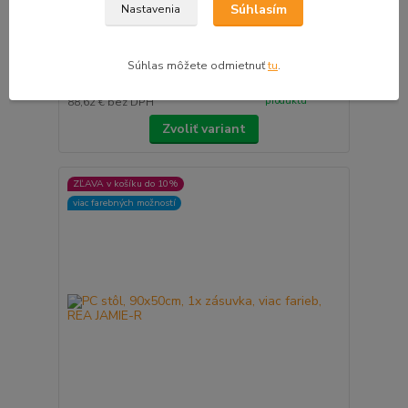
Súhlasím
Nastavenia
PC stôl, 90x50cm, 1x zásuvka, viac farieb, REA
JAMIE-PB
Súhlas môžete odmietnuť
tu
.
109,00 €
vyberte farbu
/
ks
produktu
88,62 €
bez DPH
Zvoliť variant
ZĽAVA v košíku do 10%
viac farebných možností