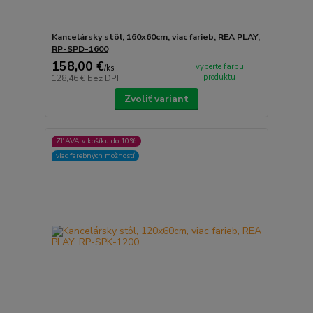
Kancelársky stôl, 160x60cm, viac farieb, REA PLAY,
RP-SPD-1600
158,00 €
vyberte farbu
/
ks
produktu
128,46 €
bez DPH
Zvoliť variant
ZĽAVA v košíku do 10%
viac farebných možností