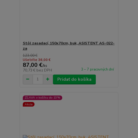
Stôl zasadací, 150x70cm, buk, ASISTENT AS-022-
za
123,00 €
Ušetríte 36,00 €
87,00 €
/
ks
3 – 7 pracovných dní
70,73 €
bez DPH
Pridať do košíka
ZĽAVA v košíku do 10%
Akcia