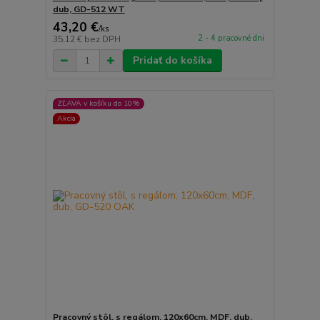
dub, GD-512 WT
43,20 €
/
ks
2 - 4 pracovné dni
35,12 €
bez DPH
Pridať do košíka
ZĽAVA v košíku do 10%
Akcia
Pracovný stôl, s regálom, 120x60cm, MDF, dub,