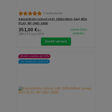
1 hodnotenie
Kancelársky rohový stôl, 160x140cm, ľavý, REA
PLAY, RP-SRD-1600
351,00 €
vyberte farbu
/
ks
produktu
285,37 €
bez DPH
Zvoliť variant
ZĽAVA v košíku do 10%
viac farebných možností