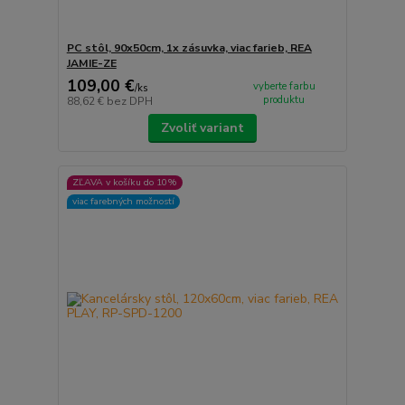
PC stôl, 90x50cm, 1x zásuvka, viac farieb, REA
JAMIE-ZE
109,00 €
vyberte farbu
/
ks
produktu
88,62 €
bez DPH
Zvoliť variant
ZĽAVA v košíku do 10%
viac farebných možností