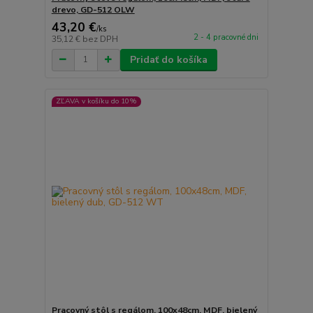
drevo, GD-512 OLW
43,20 €
/
ks
2 - 4 pracovné dni
35,12 €
bez DPH
Pridať do košíka
ZĽAVA v košíku do 10%
Pracovný stôl s regálom, 100x48cm, MDF, bielený