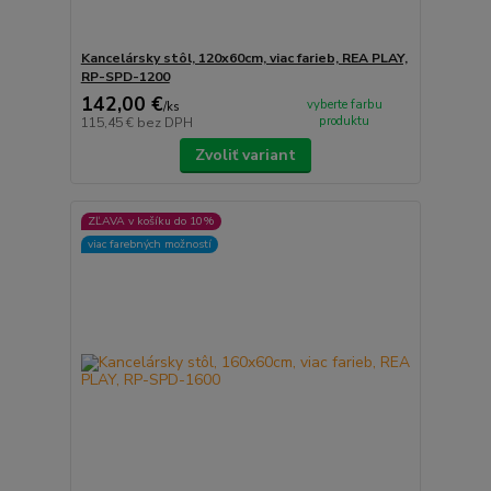
Kancelársky stôl, 120x60cm, viac farieb, REA PLAY,
RP-SPD-1200
142,00 €
vyberte farbu
/
ks
produktu
115,45 €
bez DPH
Zvoliť variant
ZĽAVA v košíku do 10%
viac farebných možností