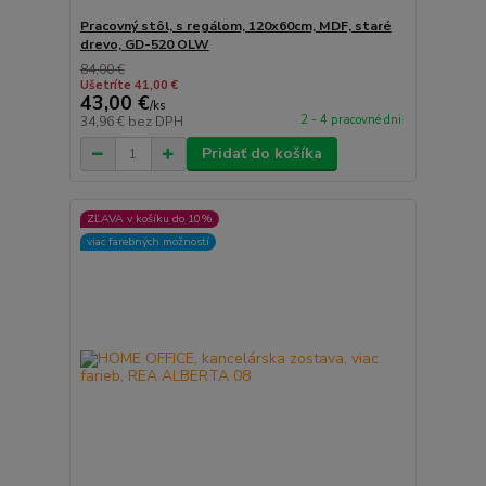
Pracovný stôl, s regálom, 120x60cm, MDF, staré
drevo, GD-520 OLW
84,00 €
Ušetríte 41,00 €
43,00 €
/
ks
2 - 4 pracovné dni
34,96 €
bez DPH
Pridať do košíka
ZĽAVA v košíku do 10%
viac farebných možností