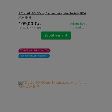
PC stôl, 90x50cm, 1x zásuvka, viac farieb, REA
JAMIE-IB
109,00 €
vyberte farbu
/
ks
produktu
88,62 €
bez DPH
Zvoliť variant
ZĽAVA v košíku do 10%
viac farebných možností