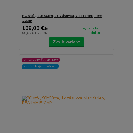
PC stôl, 90x50cm, 1x zásuvka, viac farieb, REA
JAMIE
109,00 €
vyberte farbu
/
ks
produktu
88,62 €
bez DPH
Zvoliť variant
ZĽAVA v košíku do 10%
viac farebných možností