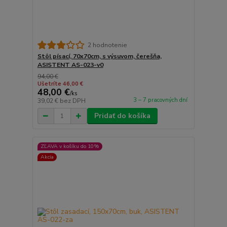
2 hodnotenie
Stôl písací, 70x70cm, s výsuvom, čerešňa,
ASISTENT AS-023-v0
94,00 €
Ušetríte 46,00 €
48,00 €
/
ks
3 – 7 pracovných dní
39,02 €
bez DPH
Pridať do košíka
ZĽAVA v košíku do 10%
Akcia