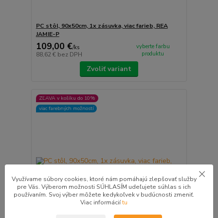
PC stôl, 90x50cm, 1x zásuvka, viac farieb, REA
JAMIE-P
109,00 €
vyberte farbu
/
ks
produktu
88,62 €
bez DPH
Zvoliť variant
ZĽAVA v košíku do 10%
viac farebných možností
Využívame súbory cookies, ktoré nám pomáhajú zlepšovať služby
pre Vás. Výberom možnosti SÚHLASÍM udeľujete súhlas s ich
používaním. Svoj výber môžete kedykoľvek v budúcnosti zmeniť.
Viac informácií
tu