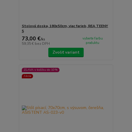
Stolová doska, 180x50cm, viac farieb, REA TEENY
5
73,00 €
vyberte farbu
/
ks
produktu
59,35 €
bez DPH
Zvoliť variant
ZĽAVA v košíku do 10%
Akcia