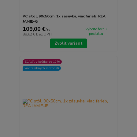
PC stôl, 90x50cm, 1x zásuvka, viac farieb, REA
JAMIE-G
109,00 €
vyberte farbu
/
ks
produktu
88,62 €
bez DPH
Zvoliť variant
ZĽAVA v košíku do 10%
viac farebných možností