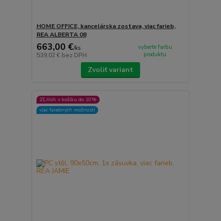
HOME OFFICE, kancelárska zostava, viac farieb,
REA ALBERTA 08
663,00 €
vyberte farbu
/
ks
produktu
539,02 €
bez DPH
Zvoliť variant
ZĽAVA v košíku do 10%
viac farebných možností