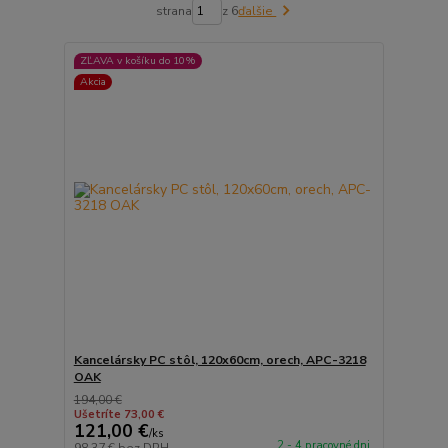
strana
z 6
ďalšie
ZĽAVA v košíku do 10%
Akcia
Kancelársky PC stôl, 120x60cm, orech, APC-3218
OAK
194,00 €
Ušetríte 73,00 €
121,00 €
/
ks
2 - 4 pracovné dni
98,37 €
bez DPH