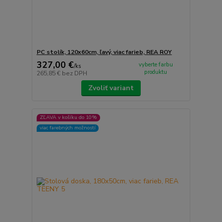
PC stolík, 120x60cm, ľavý, viac farieb, REA ROY
327,00 €
vyberte farbu
/
ks
produktu
265,85 €
bez DPH
Zvoliť variant
ZĽAVA v košíku do 10%
viac farebných možností