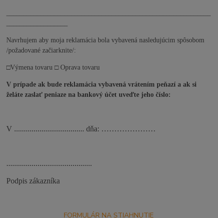
____________________________________________________________
__________________
Navrhujem aby moja reklamácia bola vybavená nasledujúcim spôsobom
/požadované začiarknite/:
□
Výmena tovaru □ Oprava tovaru
V prípade ak bude reklamácia vybavená vrátením peňazí a ak si
želáte zaslať peniaze na bankový účet uveďte jeho číslo:
V .................................... dňa: …………………
............................................
Podpis zákazníka
FORMULÁR NA STIAHNUTIE