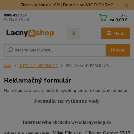
Zľava v košíku do 10% | Doprava od 80€ ZADARMO
0
ks
0905 430 367
za
0,00 €
Po-Pia 8-18 hod.
Menu
Hľadať
Úvod
UŽITOČNÉ INFORMÁCIE
REKLAMAČNÝ FORMULÁR
Reklamačný formulár
Na reklamáciu tovaru môžete využiť aj tento reklamačný formulár :
Formulár na vytknutie vady
Internetového obchodu
www.lacnyeshop.sk
Milan Filo s.r.o., Ulica na Ostrove 57/15
Adresa pre komunikáciu: