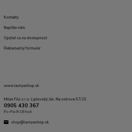
Kontakty
Napíšte nám
Opýtať sa na dostupnosť
Reklamačný formulár
www.lacnyeshop.sk
Milan Filo s.r.o. Liptovský Ján, Na ostrove 57/15
0905 430 367
Po-Pia 8-18 hod.
shop@lacnyeshop.sk