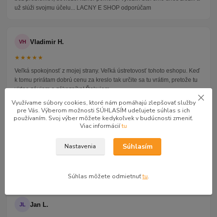
už slúži svojmu účelu... LACNY E SHOP odporúčam
Vladimir H.
VH
★★★★★
Veľká spokojnosť z mojej strany. Veľká ústretovosť tohoto eshopu. Keď
k tomu prirátam dobrú cenu za kreslo tak určite sa tu vrátim, pretože tu
vidno záujem o zákazníka! Ďakujem.
Využívame súbory cookies, ktoré nám pomáhajú zlepšovať služby
pre Vás. Výberom možnosti SÚHLASÍM udeľujete súhlas s ich
používaním. Svoj výber môžete kedykoľvek v budúcnosti zmeniť.
Janka M.
JM
Viac informácií
tu
★★★★★
Súhlasím
Nastavenia
Veľmi rýchle vybavenie objednávky, oceňujem telefonickú informáciu o
termíne a čase dodania. Veľká spokojnosť s kvalitou i cenou tovaru,
určite využijeme aj v budúcnosti. Ďakujeme.
Súhlas môžete odmietnuť
tu
.
Jan L.
JL