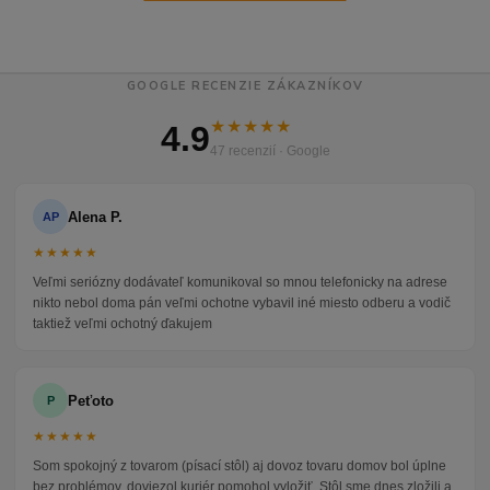
GOOGLE RECENZIE ZÁKAZNÍKOV
★★★★★
4.9
47 recenzií · Google
Alena P.
AP
★★★★★
Veľmi seriózny dodávateľ komunikoval so mnou telefonicky na adrese
nikto nebol doma pán veľmi ochotne vybavil iné miesto odberu a vodič
taktiež veľmi ochotný ďakujem
Peťoto
P
★★★★★
Som spokojný z tovarom (písací stôl) aj dovoz tovaru domov bol úplne
bez problémov, doviezol kuriér pomohol vyložiť. Stôl sme dnes zložili a