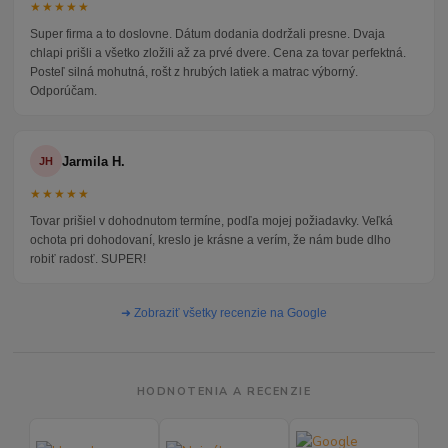
★★★★★
Super firma a to doslovne. Dátum dodania dodržali presne. Dvaja
chlapi prišli a všetko zložili až za prvé dvere. Cena za tovar perfektná.
Posteľ silná mohutná, rošt z hrubých latiek a matrac výborný.
Odporúčam.
Jarmila H.
JH
★★★★★
Tovar prišiel v dohodnutom termíne, podľa mojej požiadavky. Veľká
ochota pri dohodovaní, kreslo je krásne a verím, že nám bude dlho
robiť radosť. SUPER!
➜ Zobraziť všetky recenzie na Google
HODNOTENIA A RECENZIE