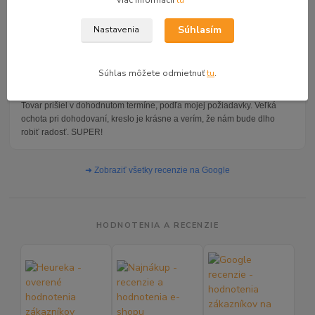
Viac informácií
tu
Posteľ silná mohutná, rošt z hrubých latiek a matrac výborný.
Odporúčam.
Súhlasím
Nastavenia
Jarmila H.
JH
Súhlas môžete odmietnuť
tu
.
★★★★★
Tovar prišiel v dohodnutom termíne, podľa mojej požiadavky. Veľká
ochota pri dohodovaní, kreslo je krásne a verím, že nám bude dlho
robiť radosť. SUPER!
➜ Zobraziť všetky recenzie na Google
HODNOTENIA A RECENZIE