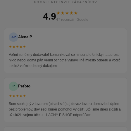
GOOGLE RECENZIE ZÁKAZNÍKOV
★★★★★
4.9
47 recenzií · Google
Alena P.
AP
★★★★★
Veľmi seriózny dodávateľ komunikoval so mnou telefonicky na adrese
nikto nebol doma pán veľmi ochotne vybavil iné miesto odberu a vodič
taktiež veľmi ochotný ďakujem
Peťoto
P
★★★★★
Som spokojný z tovarom (písací stôl) aj dovoz tovaru domov bol úplne
bez problémov, doviezol kuriér pomohol vyložiť. Stôl sme dnes zložili a
už slúži svojmu účelu... LACNY E SHOP odporúčam