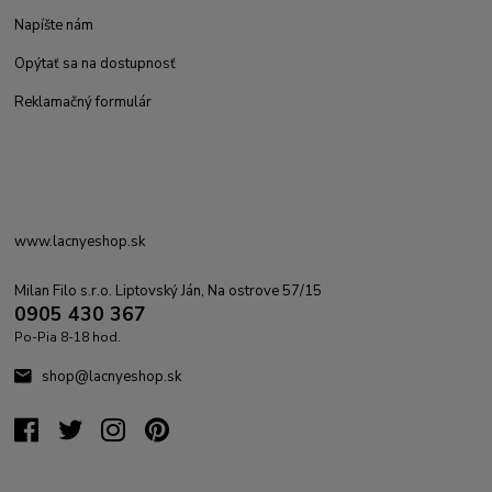
Napíšte nám
Opýtať sa na dostupnosť
Reklamačný formulár
www.lacnyeshop.sk
Milan Filo s.r.o. Liptovský Ján, Na ostrove 57/15
0905 430 367
Po-Pia 8-18 hod.
shop@lacnyeshop.sk