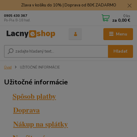
Zľava v košíku do 10% | Doprava od 80€ ZADARMO
0
ks
0905 430 367
za
0,00 €
Po-Pia 8-18 hod.
Menu
Hľadať
Úvod
UŽITOČNÉ INFORMÁCIE
Užitočné informácie
Spôsob platby
Doprava
Nákup na splátky