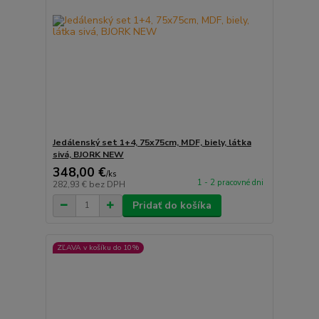
Jedálenský set 1+4, 75x75cm, MDF, biely, látka
sivá, BJORK NEW
348,00 €
/
ks
1 - 2 pracovné dni
282,93 €
bez DPH
Pridať do košíka
ZĽAVA v košíku do 10%