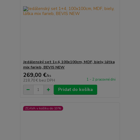
Jedálenský set 1+4, 100x100cm, MDF, biely, látka
mix farieb, BEVIS NEW
269,00 €
/
ks
1 - 2 pracovné dni
218,70 €
bez DPH
Pridať do košíka
ZĽAVA v košíku do 10%