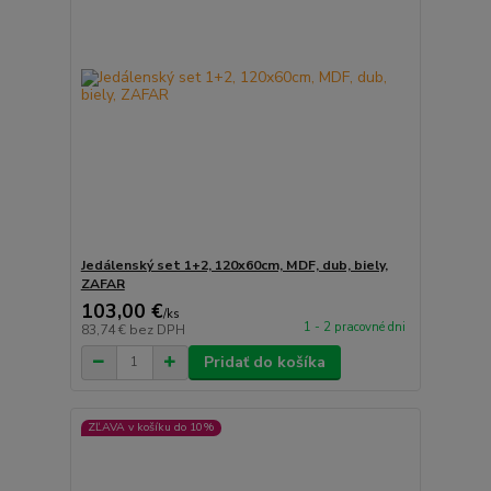
Jedálenský set 1+2, 120x60cm, MDF, dub, biely,
ZAFAR
103,00 €
/
ks
1 - 2 pracovné dni
83,74 €
bez DPH
Pridať do košíka
ZĽAVA v košíku do 10%