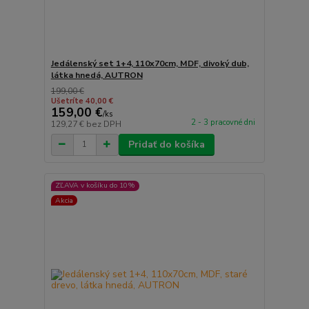
Jedálenský set 1+4, 110x70cm, MDF, divoký dub,
látka hnedá, AUTRON
199,00 €
Ušetríte 40,00 €
159,00 €
/
ks
2 - 3 pracovné dni
129,27 €
bez DPH
Pridať do košíka
ZĽAVA v košíku do 10%
Akcia