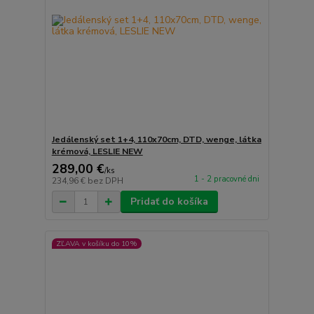
Jedálenský set 1+4, 110x70cm, DTD, wenge, látka
krémová, LESLIE NEW
289,00 €
/
ks
1 - 2 pracovné dni
234,96 €
bez DPH
Pridať do košíka
ZĽAVA v košíku do 10%