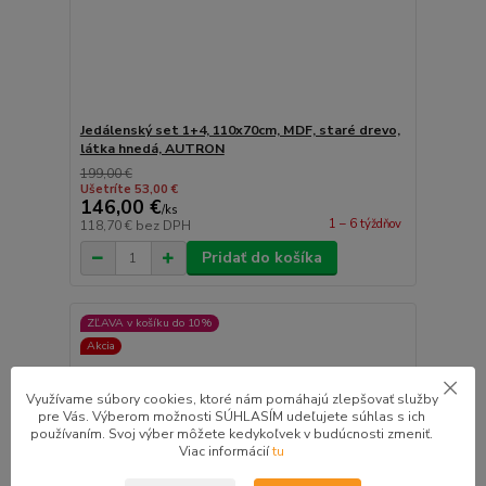
Jedálenský set 1+4, 110x70cm, MDF, staré drevo,
látka hnedá, AUTRON
199,00 €
Ušetríte 53,00 €
146,00 €
/
ks
1 – 6 týždňov
118,70 €
bez DPH
Pridať do košíka
ZĽAVA v košíku do 10%
Akcia
Využívame súbory cookies, ktoré nám pomáhajú zlepšovať služby
pre Vás. Výberom možnosti SÚHLASÍM udeľujete súhlas s ich
používaním. Svoj výber môžete kedykoľvek v budúcnosti zmeniť.
Viac informácií
tu