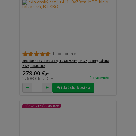
1 hodnotenie
Jedálenský set 1+4, 110x70cm, MDF, biely, látka
sivá, BRISBO
279,00 €
/
ks
1 - 2 pracovné dni
226,83 €
bez DPH
Pridať do košíka
ZĽAVA v košíku do 10%