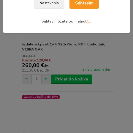
Súhlasím
Nastavenia
Súhlas môžete odmietnuť
tu
.
Jedálenský set 1+4, 120x75cm, MDF, biely, dub,
VESPA OAK
388,00 €
Ušetríte 128,00 €
260,00 €
/
ks
2 - 3 pracovné dni
211,38 €
bez DPH
Pridať do košíka
ZĽAVA v košíku do 10%