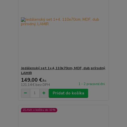
Jedálenský set 1+4, 110x70cm, MDF, dub prírodný,
LAMIR
149,00 €
/
ks
1 - 2 pracovné dni
121,14 €
bez DPH
Pridať do košíka
ZĽAVA v košíku do 10%