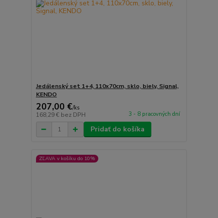
Jedálenský set 1+4, 110x70cm, sklo, biely, Signal,
KENDO
207,00 €
/
ks
3 - 8 pracovných dní
168,29 €
bez DPH
Pridať do košíka
ZĽAVA v košíku do 10%