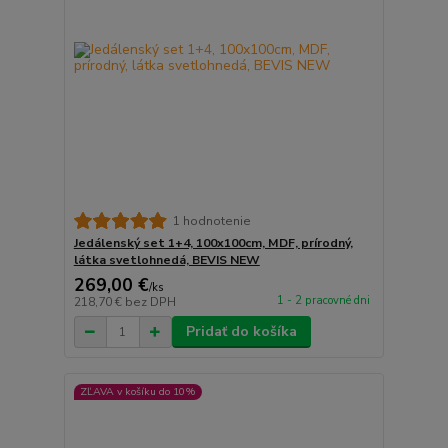
1 hodnotenie
Jedálenský set 1+4, 100x100cm, MDF, prírodný,
látka svetlohnedá, BEVIS NEW
269,00 €
/
ks
1 - 2 pracovné dni
218,70 €
bez DPH
Pridať do košíka
ZĽAVA v košíku do 10%