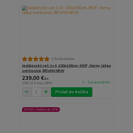
1 hodnotenie
Jedálenský set 1+4, 100x100cm, MDF, čierny, látka
svetlosivá, BEVAN NEW
239,00 €
/
ks
1 - 2 pracovné dni
194,31 €
bez DPH
Pridať do košíka
ZĽAVA v košíku do 10%