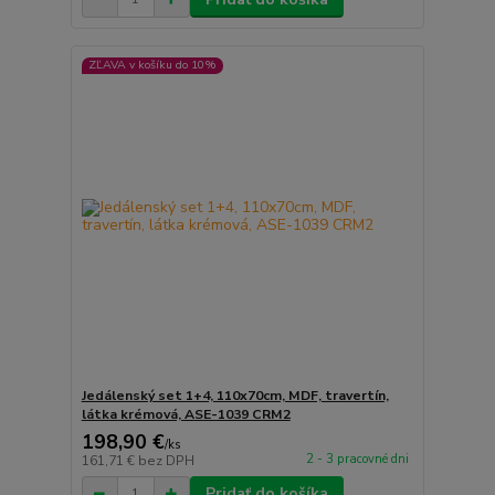
ZĽAVA v košíku do 10%
Jedálenský set 1+4, 110x70cm, MDF, travertín,
látka krémová, ASE-1039 CRM2
198,90 €
/
ks
2 - 3 pracovné dni
161,71 €
bez DPH
Pridať do košíka