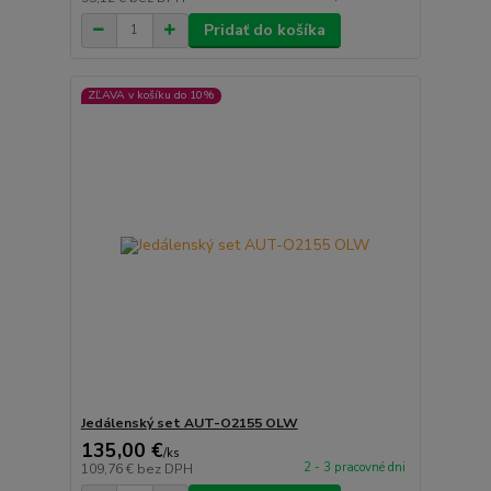
Pridať do košíka
ZĽAVA v košíku do 10%
Jedálenský set AUT-O2155 OLW
135,00 €
/
ks
2 - 3 pracovné dni
109,76 €
bez DPH