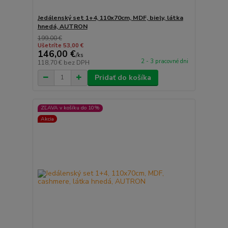
Jedálenský set 1+4, 110x70cm, MDF, biely, látka
hnedá, AUTRON
199,00 €
Ušetríte 53,00 €
146,00 €
/
ks
2 - 3 pracovné dni
118,70 €
bez DPH
Pridať do košíka
ZĽAVA v košíku do 10%
Akcia