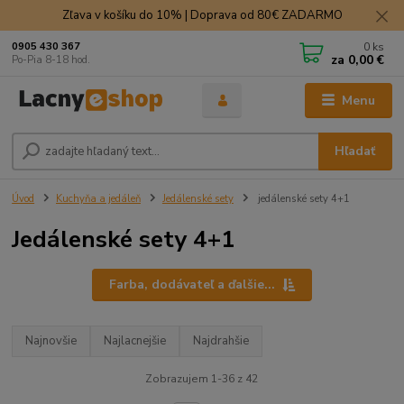
Zľava v košíku do 10% | Doprava od 80€ ZADARMO
0
ks
0905 430 367
za
0,00 €
Po-Pia 8-18 hod.
Menu
Hľadať
Úvod
Kuchyňa a jedáleň
Jedálenské sety
jedálenské sety 4+1
Jedálenské sety 4+1
Farba, dodávateľ a ďalšie...
Najnovšie
Najlacnejšie
Najdrahšie
Zobrazujem 1-36 z 42