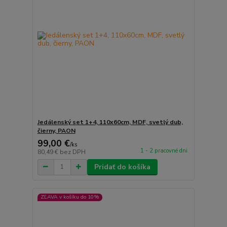
Jedálenský set 1+4, 110x60cm, MDF, svetlý dub,
čierny, PAON
99,00 €
/
ks
1 - 2 pracovné dni
80,49 €
bez DPH
Pridať do košíka
ZĽAVA v košíku do 10%