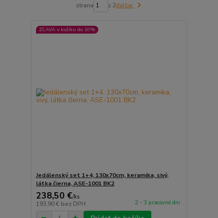
strana
z 2
ďalšie
ZĽAVA v košíku do 10%
Jedálenský set 1+4, 130x70cm, keramika, sivý,
látka čierna, ASE-1001 BK2
238,50 €
/
ks
2 - 3 pracovné dni
193,90 €
bez DPH