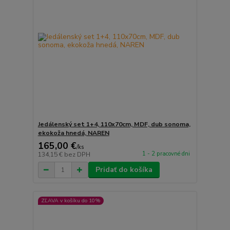
Jedálenský set 1+4, 110x70cm, MDF, dub sonoma,
ekokoža hnedá, NAREN
165,00 €
/
ks
1 - 2 pracovné dni
134,15 €
bez DPH
Pridať do košíka
ZĽAVA v košíku do 10%