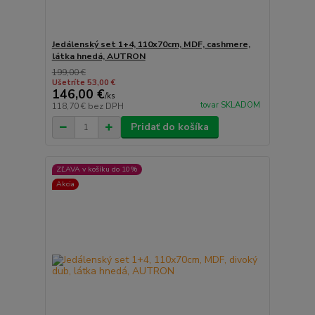
Jedálenský set 1+4, 110x70cm, MDF, cashmere,
látka hnedá, AUTRON
199,00 €
Ušetríte 53,00 €
146,00 €
/
ks
tovar SKLADOM
118,70 €
bez DPH
Pridať do košíka
ZĽAVA v košíku do 10%
Akcia