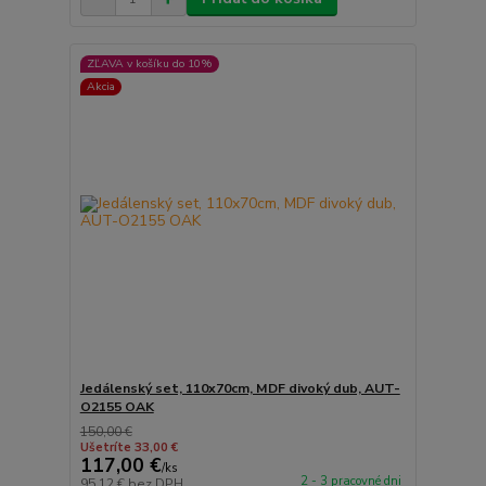
ZĽAVA v košíku do 10%
Akcia
Jedálenský set, 110x70cm, MDF divoký dub, AUT-
O2155 OAK
150,00 €
Ušetríte 33,00 €
117,00 €
/
ks
2 - 3 pracovné dni
95,12 €
bez DPH