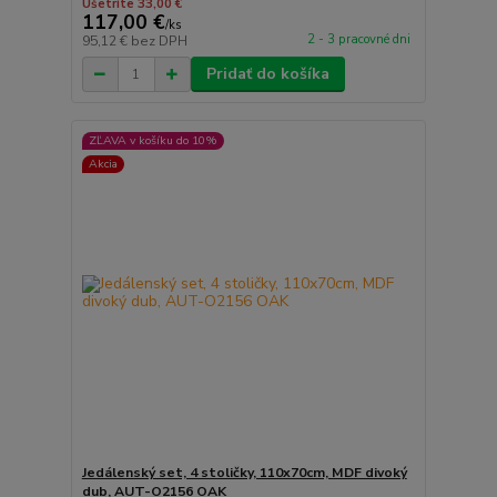
Ušetríte 33,00 €
117,00 €
/
ks
2 - 3 pracovné dni
95,12 €
bez DPH
Pridať do košíka
ZĽAVA v košíku do 10%
Akcia
Jedálenský set, 4 stoličky, 110x70cm, MDF divoký
dub, AUT-O2156 OAK