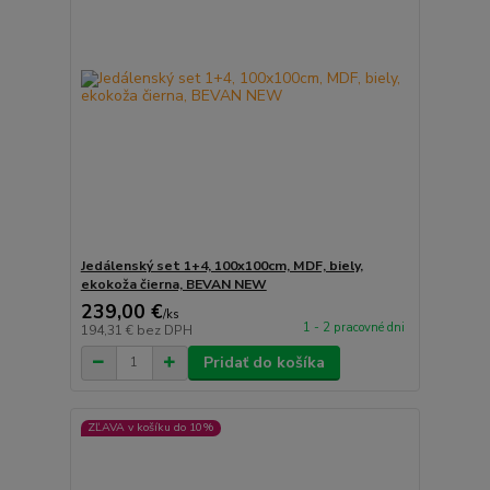
Jedálenský set 1+4, 100x100cm, MDF, biely,
ekokoža čierna, BEVAN NEW
239,00 €
/
ks
1 - 2 pracovné dni
194,31 €
bez DPH
Pridať do košíka
ZĽAVA v košíku do 10%