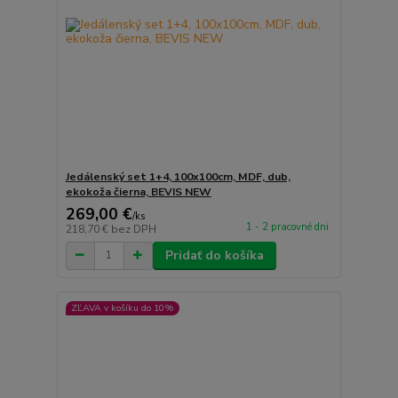
Jedálenský set 1+4, 100x100cm, MDF, dub,
ekokoža čierna, BEVIS NEW
269,00 €
/
ks
1 - 2 pracovné dni
218,70 €
bez DPH
Pridať do košíka
ZĽAVA v košíku do 10%