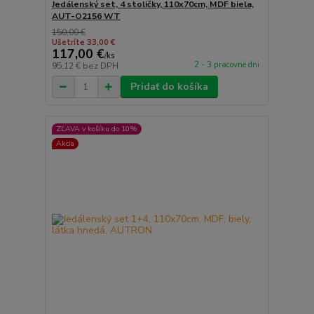
Jedálenský set, 4 stoličky, 110x70cm, MDF biela,
AUT-O2156 WT
150,00 €
Ušetríte 33,00 €
117,00 €
/
ks
2 - 3 pracovné dni
95,12 €
bez DPH
Pridať do košíka
ZĽAVA v košíku do 10%
Akcia