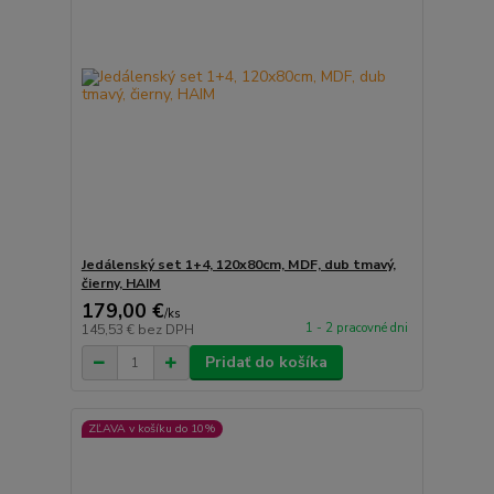
Jedálenský set 1+4, 120x80cm, MDF, dub tmavý,
čierny, HAIM
179,00 €
/
ks
1 - 2 pracovné dni
145,53 €
bez DPH
Pridať do košíka
ZĽAVA v košíku do 10%