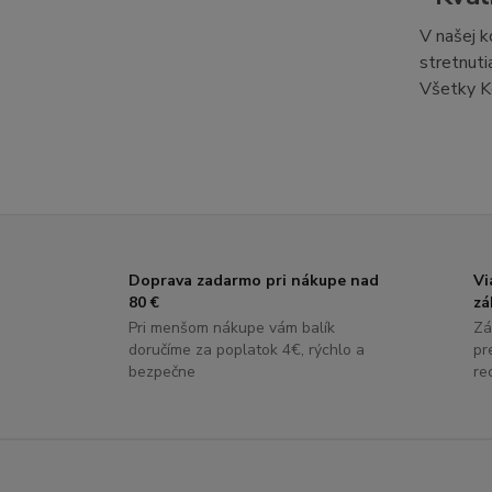
V našej k
stretnuti
Všetky Ko
Doprava zadarmo pri nákupe nad
Vi
80 €
zá
Pri menšom nákupe vám balík
Zá
doručíme za poplatok 4€, rýchlo a
pr
bezpečne
re