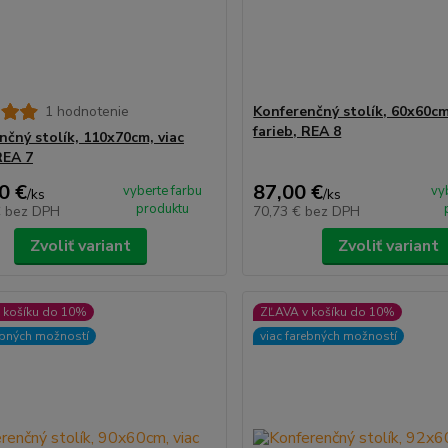
1 hodnotenie
Konferenčný stolík, 60x60cm
farieb, REA 8
nčný stolík, 110x70cm, viac
REA 7
0 €
87,00 €
vyberte farbu
vy
/
ks
/
ks
produktu
€
bez DPH
70,73 €
bez DPH
Zvoliť variant
Zvoliť variant
 košíku do 10%
ZĽAVA v košíku do 10%
ebných možností
viac farebných možností