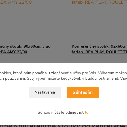
nčný stolík, 90x60cm, viac
Konferenčný stolík, 92x60cm
 REA AMY 22/90
farieb, REA PLAY, ROULETT
 €
/
ks
101,00 €
vyberte farbu
vy
/
ks
ookies, ktoré nám pomáhajú zlepšovať služby pre Vás. Výberom možn
produktu
bez DPH
82,11 €
bez DPH
ich používaním. Svoj výber môžete kedykoľvek v budúcnosti zmeniť. Via
Zvoliť variant
Zvoliť variant
Súhlasím
Nastavenia
Súhlas môžete odmietnuť
tu
.
itné Konferenčné stolíky do kancelári