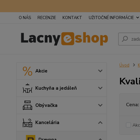
O NÁS
RECENZIE
KONTAKT
UŽITOČNÉ INFORMÁCIE
Úvod
K
Akcie
Kval
Kuchyňa a jedáleň
Cena:
Obývačka
Kancelária
Akc
Drevona