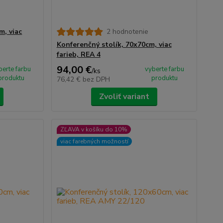
m, viac
2 hodnotenie
Konferenčný stolík, 70x70cm, viac
farieb, REA 4
94,00 €
berte farbu
vyberte farbu
/
ks
produktu
produktu
76,42 €
bez DPH
Zvoliť variant
ZĽAVA v košíku do 10%
viac farebných možností