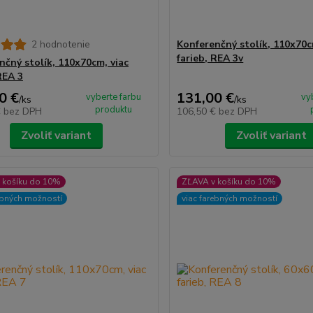
2 hodnotenie
Konferenčný stolík, 110x70c
farieb, REA 3v
nčný stolík, 110x70cm, viac
REA 3
0 €
131,00 €
vyberte farbu
vy
/
ks
/
ks
produktu
€
bez DPH
106,50 €
bez DPH
Zvoliť variant
Zvoliť variant
 košíku do 10%
ZĽAVA v košíku do 10%
ebných možností
viac farebných možností