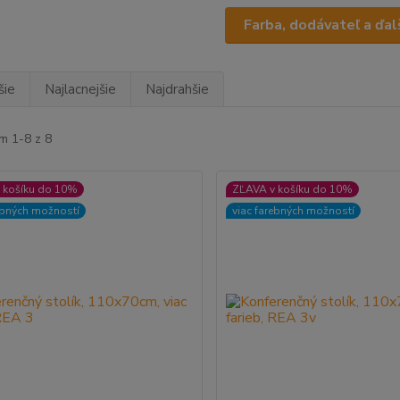
Farba, dodávateľ a ďalš
šie
Najlacnejšie
Najdrahšie
m 1-8 z 8
 košíku do 10%
ZĽAVA v košíku do 10%
ebných možností
viac farebných možností