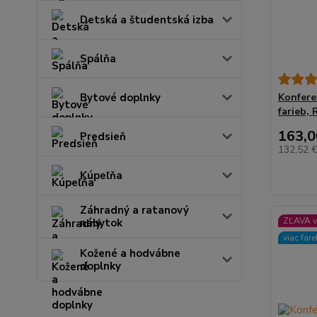
Detská a študentská izba
Spálňa
Bytové doplnky
Konfere
farieb, 
163,0
Predsieň
132,52 
Kúpeľňa
Záhradný a ratanový
ZĽAVA v
nábytok
viac far
Kožené a hodvábne
doplnky