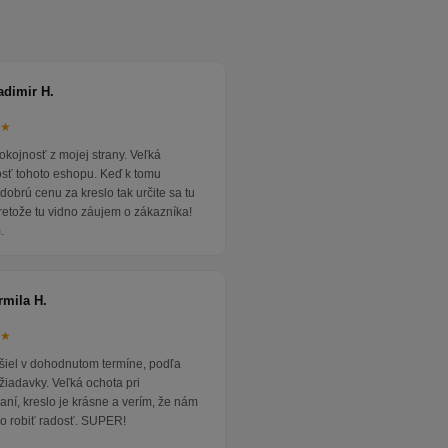
adimir H.
★★
okojnosť z mojej strany. Veľká
osť tohoto eshopu. Keď k tomu
dobrú cenu za kreslo tak určite sa tu
pretože tu vidno záujem o zákazníka!
.
rmila H.
★★
išiel v dohodnutom termíne, podľa
žiadavky. Veľká ochota pri
ní, kreslo je krásne a verím, že nám
o robiť radosť. SUPER!