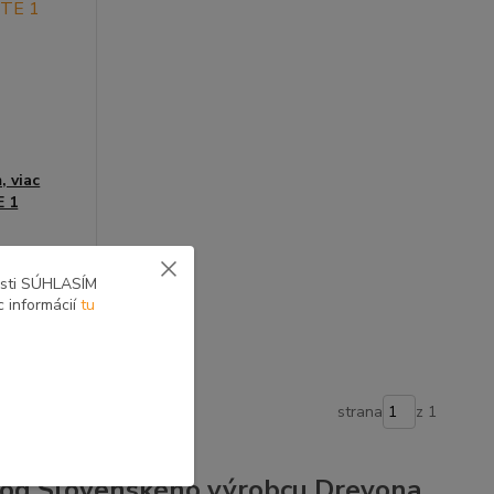
, viac
E 1
berte farbu
osti SÚHLASÍM
produktu
c informácií
tu
strana
z 1
e od Slovenského výrobcu Drevona