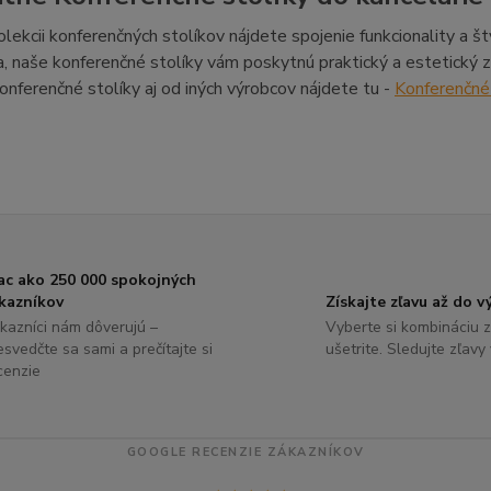
olekcii konferenčných stolíkov nájdete spojenie funkcionality a š
a, naše konferenčné stolíky vám poskytnú praktický a estetický z
nferenčné stolíky aj od iných výrobcov nájdete tu -
Konferenčné 
ac ako 250 000 spokojných
kazníkov
Získajte zľavu až do 
kazníci nám dôverujú –
Vyberte si kombináciu z
esvedčte sa sami a prečítajte si
ušetrite. Sledujte zľavy
cenzie
GOOGLE RECENZIE ZÁKAZNÍKOV