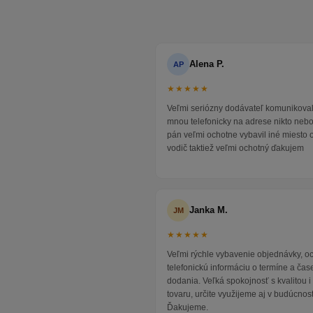
Alena P.
AP
★★★★★
Veľmi seriózny dodávateľ komunikoval
mnou telefonicky na adrese nikto neb
pán veľmi ochotne vybavil iné miesto 
vodič taktiež veľmi ochotný ďakujem
Janka M.
JM
★★★★★
Veľmi rýchle vybavenie objednávky, 
telefonickú informáciu o termíne a čas
dodania. Veľká spokojnosť s kvalitou 
tovaru, určite využijeme aj v budúcnost
Ďakujeme.