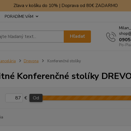
Zľava v košíku do 10% | Doprava od 80€ ZADARMO
PORADÍME VÁM
Milan_
shop@
Hľadať
0905
Po-Pia
ancelária
Drevona
Konferenčné stolíky
itné Konferenčné stolíky DRE
€
Od
ia