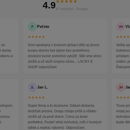
★★★★★
4.9
47 recenzií · Google
Peťoto
Vl
P
VH
★★★★★
★★★
 so
Som spokojný z tovarom (písací stôl) aj dovoz
Veľká sp
ol doma
tovaru domov bol úplne bez problémov,
ústretov
odberu a
doviezol kuriér pomohol vyložiť. Stôl sme dnes
prirátam 
zložili a už slúži svojmu účelu... LACNY E
vrátim, 
SHOP odporúčam
Ďakujem
Jan L.
Ja
JL
JH
★★★★★
★★★
oceňujem
Super firma a to doslovne. Dátum dodania
Tovar pr
e
dodržali presne. Dvaja chlapi prišli a všetko
mojej po
i cenou
zložili až za prvé dvere. Cena za tovar
dohodova
i.
perfektná. Posteľ silná mohutná, rošt z hrubých
bude dlh
latiek a matrac výborný. Odporúčam.