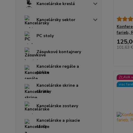
Kancelárske kreslá
Kancelársky sektor
Konfere
farieb, 
PC stoly
125,0
101,63 
Zásuvkové kontajnery
Kancelárske regále a
police
ZĽAVA v
viac far
Kancelárske skrine a
skrinky
Kancelárske zostavy
Kancelárske a písacie
stoly