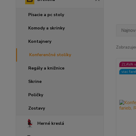
Písacie a pc stoly
Komody a skrinky
Najnov
Kontajnery
Zobrazuje
Konferenčné stolíky
ZĽAVA v
Regály a knižnice
viac far
Skrine
Poličky
Zostavy
Herné kreslá