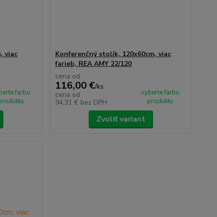
, viac
Konferenčný stolík, 120x60cm, viac
farieb, REA AMY 22/120
cena od
116,00 €
/
ks
berte farbu
vyberte farbu
cena od
produktu
produktu
94,31 €
bez DPH
Zvoliť variant