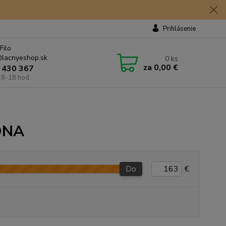
Prihlásenie
Filo
lacnyeshop.sk
0
ks
za
0,00 €
 430 367
 8-18 hod.
VONA
Do
€