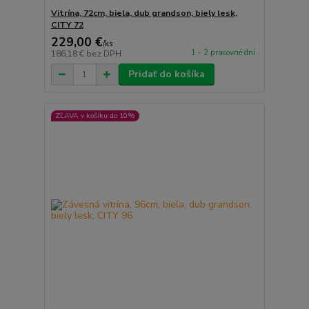
Vitrína, 72cm, biela, dub grandson, biely lesk,
CITY 72
229,00 €
/
ks
1 - 2 pracovné dni
186,18 €
bez DPH
Pridať do košíka
ZĽAVA v košíku do 10%