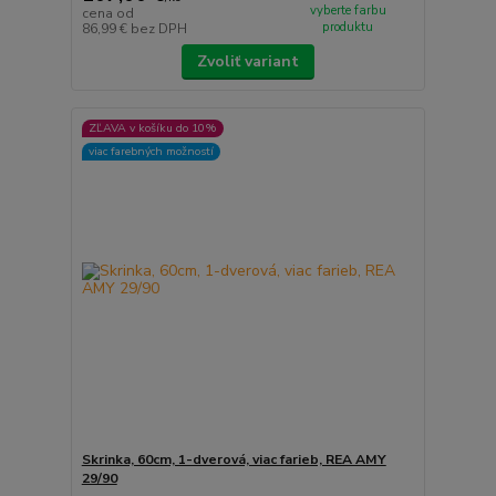
vyberte farbu
cena od
produktu
86,99 €
bez DPH
Zvoliť variant
ZĽAVA v košíku do 10%
viac farebných možností
Skrinka, 60cm, 1-dverová, viac farieb, REA AMY
29/90