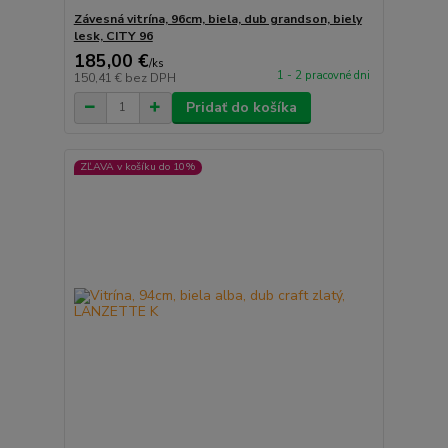
Závesná vitrína, 96cm, biela, dub grandson, biely
lesk, CITY 96
185,00 €
/
ks
1 - 2 pracovné dni
150,41 €
bez DPH
Pridať do košíka
ZĽAVA v košíku do 10%