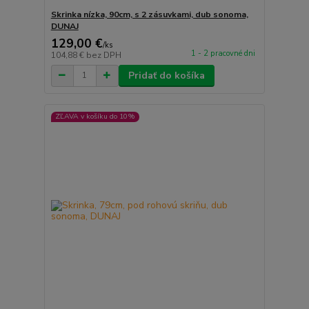
Skrinka nízka, 90cm, s 2 zásuvkami, dub sonoma,
DUNAJ
129,00 €
/
ks
1 - 2 pracovné dni
104,88 €
bez DPH
Pridať do košíka
ZĽAVA v košíku do 10%