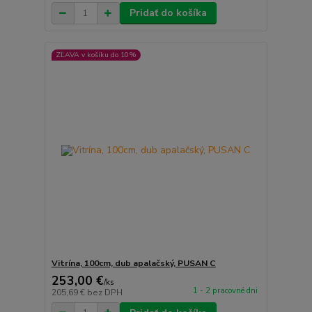
Pridať do košíka
ZĽAVA v košíku do 10%
Vitrína, 100cm, dub apalačský, PUSAN C
253,00 €
/
ks
1 - 2 pracovné dni
205,69 €
bez DPH