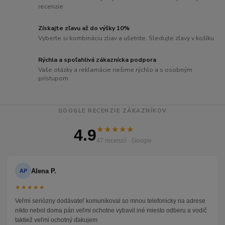
recenzie
Získajte zľavu až do výšky 10%
Vyberte si kombináciu zliav a ušetrite. Sledujte zľavy v košíku
Rýchla a spoľahlivá zákaznícka podpora
Vaše otázky a reklamácie riešime rýchlo a s osobným
prístupom
GOOGLE RECENZIE ZÁKAZNÍKOV
★★★★★
4.9
47 recenzií · Google
Alena P.
AP
★★★★★
Veľmi seriózny dodávateľ komunikoval so mnou telefonicky na adrese
nikto nebol doma pán veľmi ochotne vybavil iné miesto odberu a vodič
taktiež veľmi ochotný ďakujem