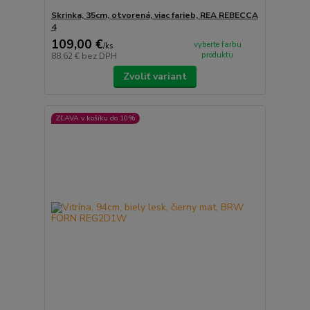
Skrinka, 35cm, otvorená, viac farieb, REA REBECCA
4
109,00 €
vyberte farbu
/
ks
produktu
88,62 €
bez DPH
Zvoliť variant
ZĽAVA v košíku do 10%