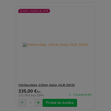
ZĽAVA v košíku do 10%
Vitrína nízka, 133cm, biela, OLJE 2W2S
335,00 €
/
ks
1 - 2 pracovné dni
272,36 €
bez DPH
Pridať do košíka