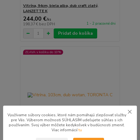
Vitrína, 94cm, biela alba, dub craft zlatý,
LANZETTE K
244,00 €
/
ks
1 - 2 pracovné dni
198,37 €
bez DPH
Pridať do košíka
ZĽAVA v košíku do 10%
Využívame súbory cookies, ktoré nám pomáhajú zlepšovať služby
pre Vás. Výberom možnosti SÚHLASÍM udeľujete súhlas s ich
používaním. Svoj výber môžete kedykoľvek v budúcnosti zmeniť.
Viac informácií
tu