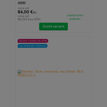
30/90
cena od
84,00 €
/
ks
vyberte farbu
cena od
produktu
68,29 €
bez DPH
Zvoliť variant
ZĽAVA v košíku do 10%
viac farebných možností