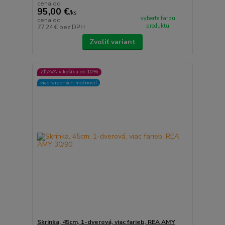
cena od
95,00 €
/
ks
vyberte farbu
cena od
produktu
77,24 €
bez DPH
Zvoliť variant
ZĽAVA v košíku do 10%
viac farebných možností
Skrinka, 45cm, 1-dverová, viac farieb, REA AMY