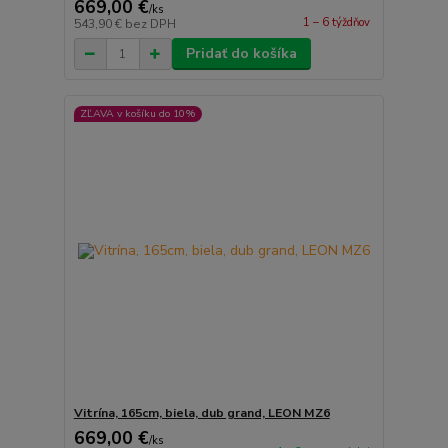
669,00 €
/
ks
1 – 6 týždňov
543,90 €
bez DPH
Pridať do košíka
ZĽAVA v košíku do 10%
Vitrína, 165cm, biela, dub grand, LEON MZ6
669,00 €
/
ks