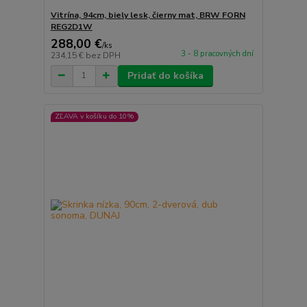
Vitrína, 94cm, biely lesk, čierny mat, BRW FORN
REG2D1W
288,00 €
/
ks
3 - 8 pracovných dní
234,15 €
bez DPH
Pridať do košíka
ZĽAVA v košíku do 10%