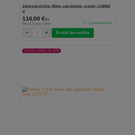
Závesná vitrína, 90cm, san marino, cream, CHERIS
4
116,00 €
/
ks
1 - 2 pracovné dni
94,31 €
bez DPH
Pridať do košíka
ZĽAVA v košíku do 10%