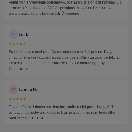
Veľmi rýchle vybavenie objednávky, oceňujem telefonickú informáciu o
termíne a čase dodania. Veľká spokojnosť s kvalitou i cenou tovaru,
určite využijeme aj v budúcnosti. Ďakujeme.
Jan L.
JL
★★★★★
Super firma a to doslovne. Dátum dodania dodržali presne. Dvaja
chlapi prišli a všetko zložili až za prvé dvere. Cena za tovar perfektná.
Posteľ silná mohutná, rošt z hrubých latiek a matrac výborný.
Odporúčam.
Jarmila H.
JH
★★★★★
Tovar prišiel v dohodnutom termíne, podľa mojej požiadavky. Veľká
ochota pri dohodovaní, kreslo je krásne a verím, že nám bude dlho
robiť radosť. SUPER!