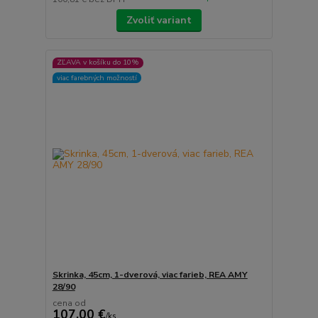
Zvoliť variant
ZĽAVA v košíku do 10%
viac farebných možností
Skrinka, 45cm, 1-dverová, viac farieb, REA AMY
28/90
cena od
107,00 €
/
ks