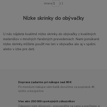
strana
z 1
Nízke skrinky do obývačky
U nás nájdete kvalitné nízke skrinky do obývačky z kvalitných
materiálov v mnohých farebných prevedeniach. Nami ponúkané
nízke skrinky môžete použiť nie len v obývačke ale aj v spálni,
alebo v izbe pre deti.
Doprava zadarmo pri nákupe nad 80 €
Pri menšom nákupe vám balík doručíme za poplatok 4€,
rýchlo a bezpečne
Viac ako 250 000 spokojných zákazníkov
Zákazníci nám dôverujú – presvedčte sa sami a prečítajte si