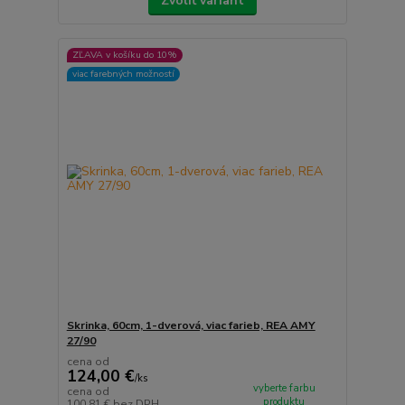
Zvoliť variant
ZĽAVA v košíku do 10%
viac farebných možností
Skrinka, 60cm, 1-dverová, viac farieb, REA AMY
27/90
cena od
124,00 €
/
ks
vyberte farbu
cena od
produktu
100,81 €
bez DPH