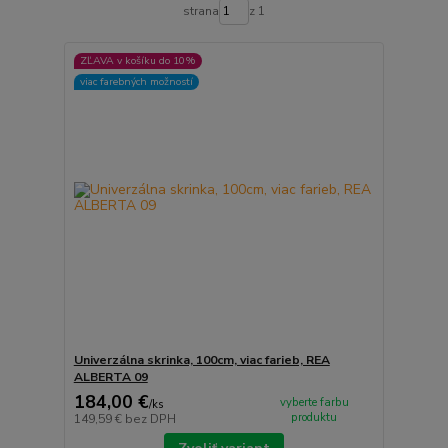
strana
z 1
ZĽAVA v košíku do 10%
viac farebných možností
Univerzálna skrinka, 100cm, viac farieb, REA
ALBERTA 09
184,00 €
vyberte farbu
/
ks
produktu
149,59 €
bez DPH