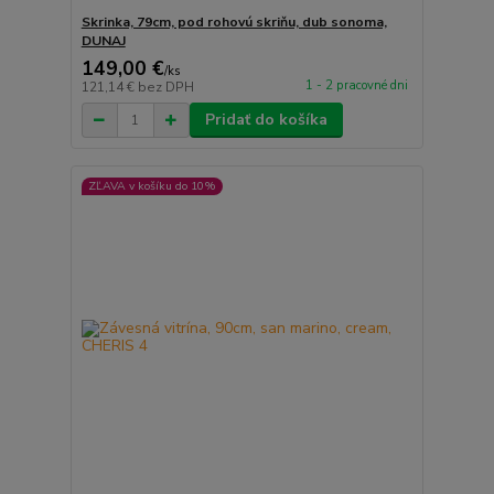
Skrinka, 79cm, pod rohovú skriňu, dub sonoma,
DUNAJ
149,00 €
/
ks
1 - 2 pracovné dni
121,14 €
bez DPH
Pridať do košíka
ZĽAVA v košíku do 10%