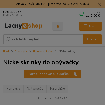
Zľava v košíku do 10% | Doprava od 80€ ZADARMO
0
ks
0905 430 367
za
0,00 €
Po-Pia 8-18 hod.
Menu
Hľadať
Úvod
Obývačka
Skrinky a vitríny
Nízke skrinky
Nízke skrinky do obývačky
Farba, dodávateľ a ďalšie...
Najnovšie
Najlacnejšie
Najdrahšie
Zobrazujem 1-25 z 25