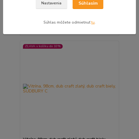
Súhlasím
Nastavenia
Vitrína, 103cm, dub wotan, TORONTA C
236,00 €
/
ks
1 - 2 pracovné dni
191,87 €
bez DPH
Súhlas môžete odmietnuť
tu
.
Pridať do košíka
ZĽAVA v košíku do 10%