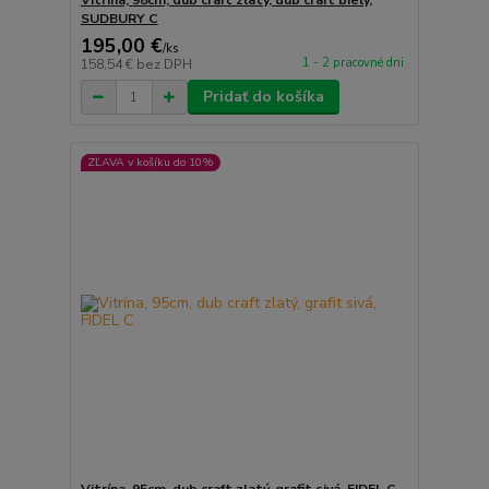
Vitrína, 98cm, dub craft zlatý, dub craft biely,
SUDBURY C
195,00 €
/
ks
1 - 2 pracovné dni
158,54 €
bez DPH
Pridať do košíka
ZĽAVA v košíku do 10%
Vitrína, 95cm, dub craft zlatý, grafit sivá, FIDEL C