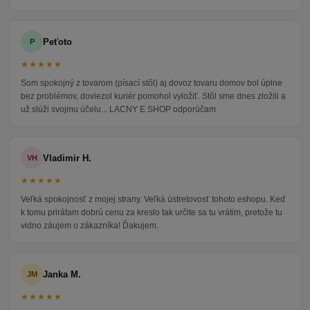
Peťoto
P
★★★★★
Som spokojný z tovarom (písací stôl) aj dovoz tovaru domov bol úplne
bez problémov, doviezol kuriér pomohol vyložiť. Stôl sme dnes zložili a
už slúži svojmu účelu... LACNY E SHOP odporúčam
Vladimir H.
VH
★★★★★
Veľká spokojnosť z mojej strany. Veľká ústretovosť tohoto eshopu. Keď
k tomu prirátam dobrú cenu za kreslo tak určite sa tu vrátim, pretože tu
vidno záujem o zákazníka! Ďakujem.
Janka M.
JM
★★★★★