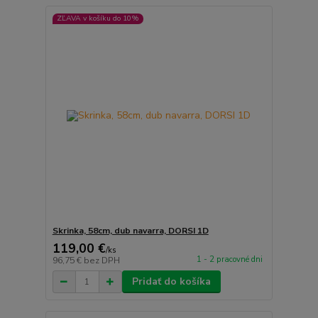
ZĽAVA v košíku do 10%
Skrinka, 58cm, dub navarra, DORSI 1D
119,00 €
/
ks
1 - 2 pracovné dni
96,75 €
bez DPH
Pridať do košíka