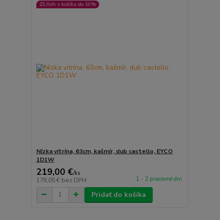
ZĽAVA v košíku do 10%
Nízka vitrína, 63cm, kašmír, dub castello, EYCO
1D1W
219,00 €
/
ks
1 - 2 pracovné dni
178,05 €
bez DPH
Pridať do košíka