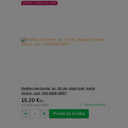
ZĽAVA v košíku do 10%
Hodiny nástenné, pr. 41 cm, plastové, biele
číslice, sivé, HW4026 GREY
15,20 €
/
ks
2 - 4 pracovné dni
12,36 €
bez DPH
Pridať do košíka