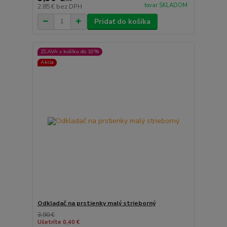
tovar SKLADOM
2,85 €
bez DPH
Pridať do košíka
ZĽAVA v košíku do 10%
Akcia
Odkladač na prstienky malý strieborný
3,90 €
Ušetríte 0,40 €