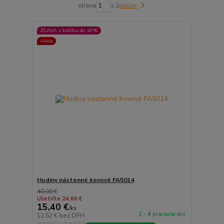
strana
z 2
ďalšie
ZĽAVA v košíku do 10%
Akcia
Hodiny nástenné kovové FA5014
40,00 €
Ušetríte 24,60 €
15,40 €
/
ks
2 - 4 pracovné dni
12,52 €
bez DPH