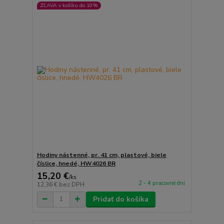
ZĽAVA v košíku do 10%
Hodiny nástenné, pr. 41 cm, plastové, biele
číslice, hnedé, HW4026 BR
15,20 €
/
ks
2 - 4 pracovné dni
12,36 €
bez DPH
Pridať do košíka