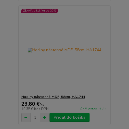
ZĽAVA v košíku do 10%
Hodiny nástenné MDF, 58cm, HA1744
23,80 €
/
ks
2 - 4 pracovné dni
19,35 €
bez DPH
Pridať do košíka