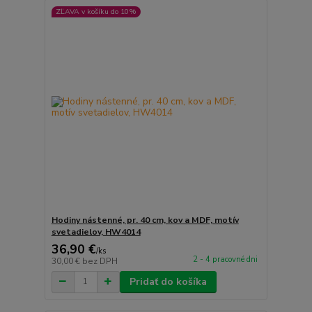
ZĽAVA v košíku do 10%
Hodiny nástenné, pr. 40 cm, kov a MDF, motív
svetadielov, HW4014
36,90 €
/
ks
2 - 4 pracovné dni
30,00 €
bez DPH
Pridať do košíka