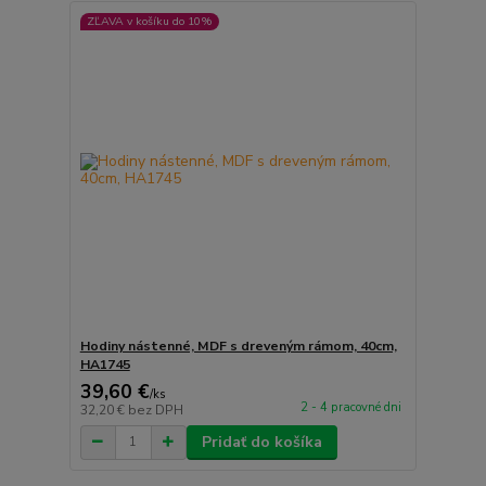
ZĽAVA v košíku do 10%
Hodiny nástenné, MDF s dreveným rámom, 40cm,
HA1745
39,60 €
/
ks
2 - 4 pracovné dni
32,20 €
bez DPH
Pridať do košíka