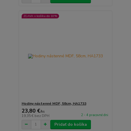
ZĽAVA v košíku do 10%
Hodiny nástenné MDF, 58cm, HA1733
23,80 €
/
ks
2 - 4 pracovné dni
19,35 €
bez DPH
Pridať do košíka