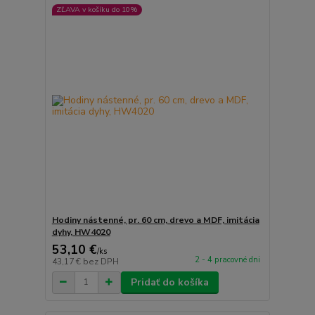
ZĽAVA v košíku do 10%
Hodiny nástenné, pr. 60 cm, drevo a MDF, imitácia
dyhy, HW4020
53,10 €
/
ks
2 - 4 pracovné dni
43,17 €
bez DPH
Pridať do košíka