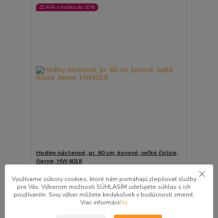
ZĽAVA v košíku do 10%
Hodiny nástenné, pr. 60 cm, kovové, veľké číslice,
čierne, HW4018
29,70 €
/
ks
Využívame súbory cookies, ktoré nám pomáhajú zlepšovať služby
2 - 4 pracovné dni
24,15 €
bez DPH
pre Vás. Výberom možnosti SÚHLASÍM udeľujete súhlas s ich
používaním. Svoj výber môžete kedykoľvek v budúcnosti zmeniť.
Pridať do košíka
Viac informácií
tu