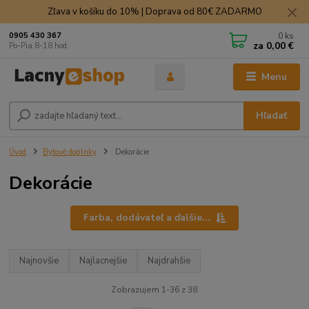
Zľava v košíku do 10% | Doprava od 80€ ZADARMO
0
ks
0905 430 367
za
0,00 €
Po-Pia 8-18 hod.
Menu
Hľadať
Úvod
Bytové doplnky
Dekorácie
Dekorácie
Farba, dodávateľ a ďalšie...
Najnovšie
Najlacnejšie
Najdrahšie
Zobrazujem 1-36 z 38