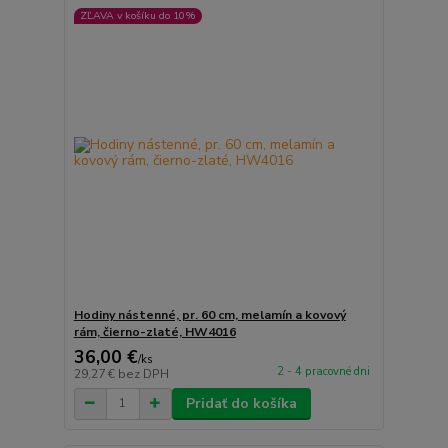
ZĽAVA v košíku do 10%
Hodiny nástenné, pr. 60 cm, melamín a kovový
rám, čierno-zlaté, HW4016
36,00 €
/
ks
2 - 4 pracovné dni
29,27 €
bez DPH
Pridať do košíka