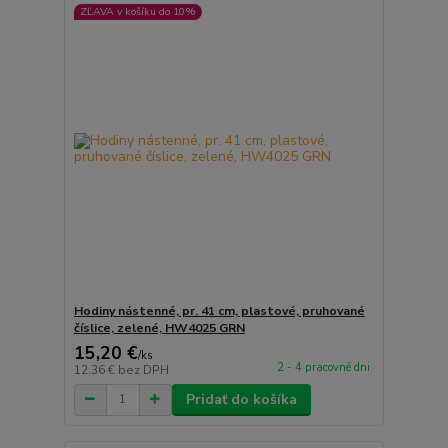
ZĽAVA v košíku do 10%
Hodiny nástenné, pr. 41 cm, plastové, pruhované
číslice, zelené, HW4025 GRN
15,20 €
/
ks
2 - 4 pracovné dni
12,36 €
bez DPH
Pridať do košíka