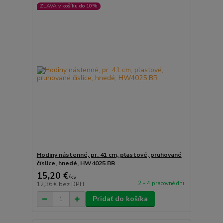
ZĽAVA v košíku do 10%
Hodiny nástenné, pr. 41 cm, plastové, pruhované
číslice, hnedé, HW4025 BR
15,20 €
/
ks
2 - 4 pracovné dni
12,36 €
bez DPH
Pridať do košíka