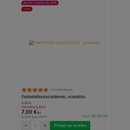
ZĽAVA v košíku do 10%
Akcia
1 hodnotenie
Pokladnička porcelánová - prasiatko
7,90 €
Ušetríte 0,90 €
7,00 €
/
ks
tovar SKLADOM
5,69 €
bez DPH
Pridať do košíka