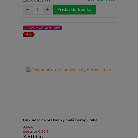
2,85 €
bez DPH
Pridať do košíka
ZĽAVA v košíku do 10%
Akcia
Odkladač na prstienky malý čierny - ruka
3,90 €
Ušetríte 0,40 €
3,50 €
/
ks