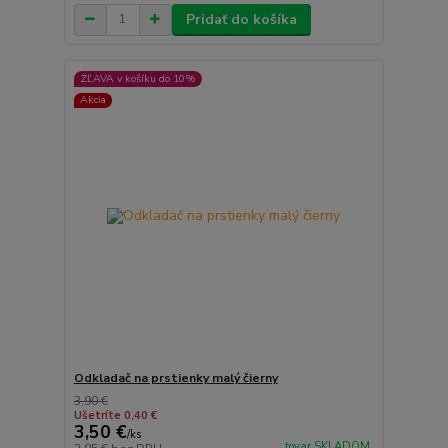
Pridať do košíka
ZĽAVA v košíku do 10%
Akcia
Odkladač na prstienky malý čierny
3,90 €
Ušetríte 0,40 €
3,50 €
/
ks
tovar SKLADOM