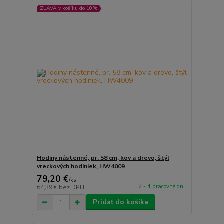
ZĽAVA v košíku do 10%
Hodiny nástenné, pr. 58 cm, kov a drevo, štýl
vreckových hodiniek, HW4009
79,20 €
/
ks
2 - 4 pracovné dni
64,39 €
bez DPH
Pridať do košíka