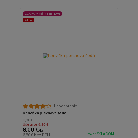
ZĽAVA v košíku do 10%
Akcia
1 hodnotenie
Konvička plechová šedá
8,90 €
Ušetríte 0,90 €
8,00 €
/
ks
tovar SKLADOM
6,50 €
bez DPH