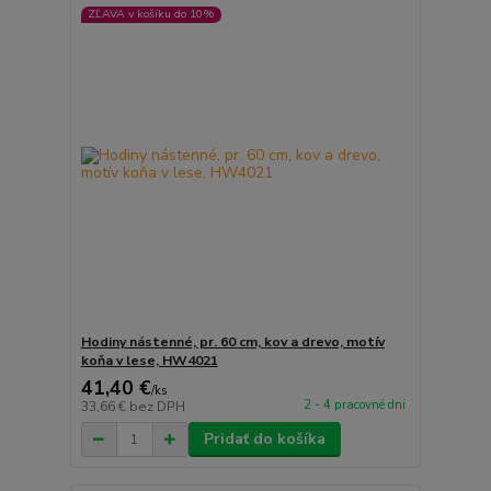
ZĽAVA v košíku do 10%
Hodiny nástenné, pr. 60 cm, kov a drevo, motív
koňa v lese, HW4021
41,40 €
/
ks
2 - 4 pracovné dni
33,66 €
bez DPH
Pridať do košíka