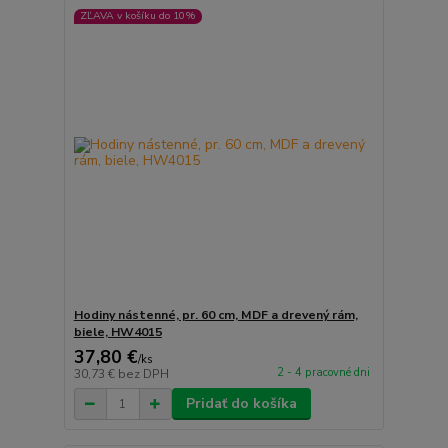
ZĽAVA v košíku do 10%
Hodiny nástenné, pr. 60 cm, MDF a drevený rám,
biele, HW4015
37,80 €
/
ks
2 - 4 pracovné dni
30,73 €
bez DPH
Pridať do košíka