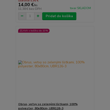
Ušetríte 0,90 €
14,00 €
/
ks
tovar SKLADOM
11,38 €
bez DPH
Pridať do košíka
ZĽAVA v košíku do 10%
Obrus, vetvy so zelenými lístkami, 100%
polyester, 80x80cm, UBR126-3