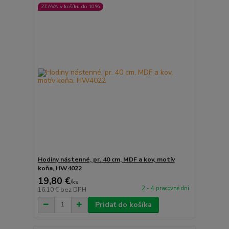
ZĽAVA v košíku do 10%
Hodiny nástenné, pr. 40 cm, MDF a kov, motív
koňa, HW4022
19,80 €
/
ks
2 - 4 pracovné dni
16,10 €
bez DPH
Pridať do košíka