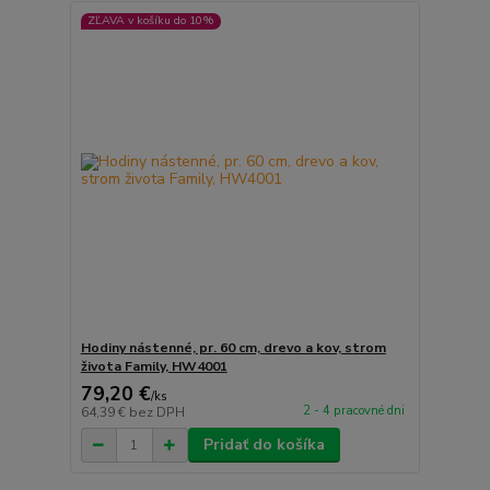
ZĽAVA v košíku do 10%
Hodiny nástenné, pr. 60 cm, drevo a kov, strom
života Family, HW4001
79,20 €
/
ks
2 - 4 pracovné dni
64,39 €
bez DPH
Pridať do košíka