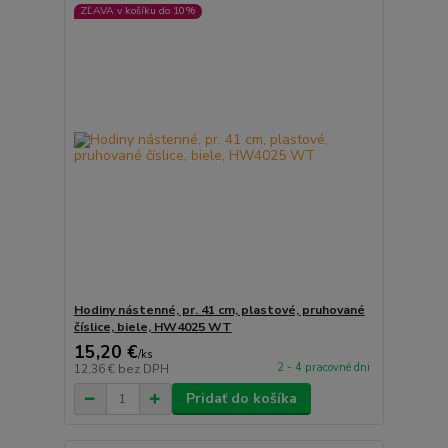
ZĽAVA v košíku do 10%
Hodiny nástenné, pr. 41 cm, plastové, pruhované
číslice, biele, HW4025 WT
15,20 €
/
ks
2 - 4 pracovné dni
12,36 €
bez DPH
Pridať do košíka