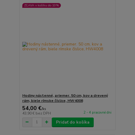
ZĽAVA v košíku do 10%
Hodiny nástenné, priemer. 50 cm, kov a drevený
rám, biele rímske číslice, HW4008
54,00 €
/
ks
2 - 4 pracovné dni
43,90 €
bez DPH
Pridať do košíka