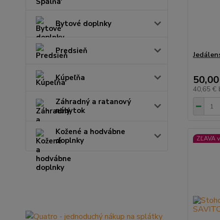
Bytové doplnky
Predsieň
Jedálens
Kúpeľňa
50,00
40,65 €
Záhradný a ratanový
nábytok
Kožené a hodvábne
ZĽAVA v
doplnky