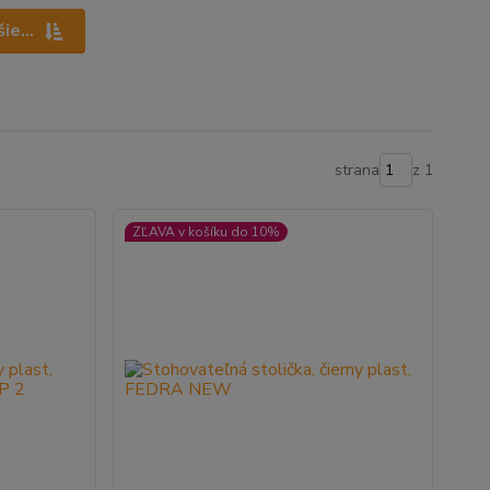
ie...
strana
z 1
ZĽAVA v košíku do 10%