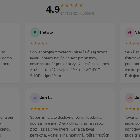
★★★★★
4.9
47 recenzií · Google
Peťoto
Vl
P
VH
★★★★★
★★★
 so
Som spokojný z tovarom (písací stôl) aj dovoz
Veľká sp
ol doma
tovaru domov bol úplne bez problémov,
ústretov
odberu a
doviezol kuriér pomohol vyložiť. Stôl sme dnes
prirátam 
zložili a už slúži svojmu účelu... LACNY E
vrátim, 
SHOP odporúčam
Ďakujem
Jan L.
Ja
JL
JH
★★★★★
★★★
oceňujem
Super firma a to doslovne. Dátum dodania
Tovar pr
e
dodržali presne. Dvaja chlapi prišli a všetko
mojej po
i cenou
zložili až za prvé dvere. Cena za tovar
dohodova
i.
perfektná. Posteľ silná mohutná, rošt z hrubých
bude dlh