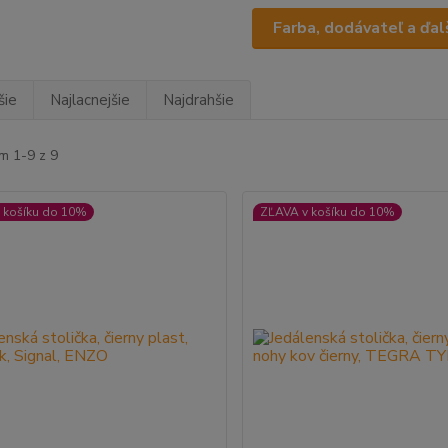
Farba, dodávateľ a ďalš
šie
Najlacnejšie
Najdrahšie
m 1-9 z 9
 košíku do 10%
ZĽAVA v košíku do 10%