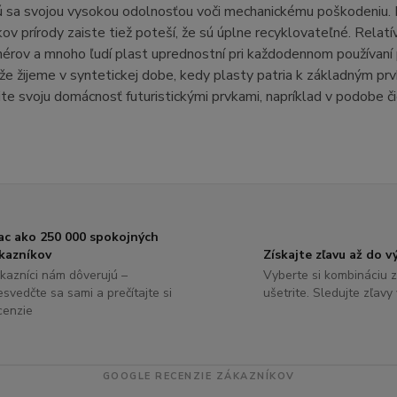
ú sa svojou vysokou odolnosťou voči mechanickému poškodeniu
kov prírody zaiste tiež poteší, že sú úplne recyklovateľné. Relat
ajnérov a mnoho ľudí plast uprednostní pri každodennom použív
že žijeme v syntetickej dobe, kedy plasty patria k základným p
te svoju domácnosť futuristickými prvkami, napríklad v podobe či
ac ako 250 000 spokojných
kazníkov
Získajte zľavu až do 
kazníci nám dôverujú –
Vyberte si kombináciu z
esvedčte sa sami a prečítajte si
ušetrite. Sledujte zľavy
cenzie
GOOGLE RECENZIE ZÁKAZNÍKOV