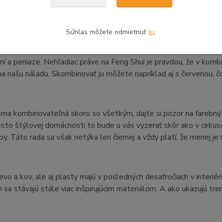
.
Súhlas môžete odmietnuť
tu
.
a dokonca nadobúda kladný význam aj vo Feng Shui, kde je považo
ní a peniaze. Nehľadiac práve na Feng Shui je pravdou, že v kombin
 na našu náladu. Skombinovať ju môžete napríklad aj s červenou, č
ierna kombinovateľná skoro so všetkým, dajte si pozor na farebn
esto štýlovej domácnosti to bude u vás vyzerať skôr ako v cirkuse
rby. Táto rada sa však netýka len čiernej a vždy platí, že menej je 
evo a kov, ale aj plasty majú v posledných desaťročiach v interié
sa stávajú stále viac inšpirujúcim materiálom. A ako ukazujú tr