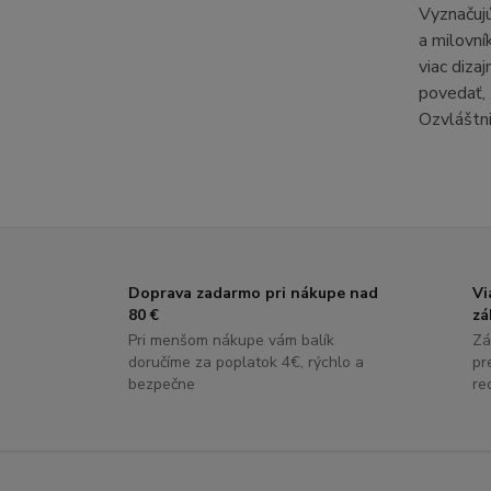
Vyznačuj
a milovní
viac diz
povedať, 
Ozvláštni
Doprava zadarmo pri nákupe nad
Vi
80 €
zá
Pri menšom nákupe vám balík
Zá
doručíme za poplatok 4€, rýchlo a
pr
bezpečne
re