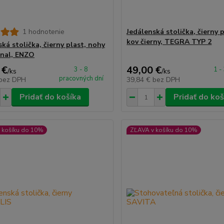
1 hodnotenie
Jedálenská stolička, čierny 
kov čierny, TEGRA TYP 2
ká stolička, čierny plast, nohy
gnal, ENZO
 €
49,00 €
3 - 8
1 -
/
ks
/
ks
pracovných dní
bez DPH
39,84 €
bez DPH
Pridať do košíka
Pridať do koš
 košíku do 10%
ZĽAVA v košíku do 10%