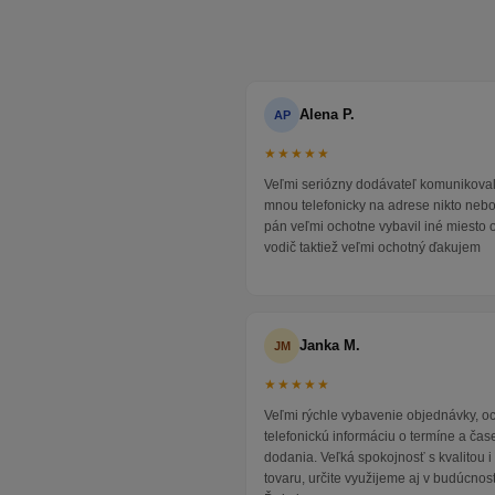
Alena P.
AP
★★★★★
Veľmi seriózny dodávateľ komunikoval
mnou telefonicky na adrese nikto neb
pán veľmi ochotne vybavil iné miesto 
vodič taktiež veľmi ochotný ďakujem
Janka M.
JM
★★★★★
Veľmi rýchle vybavenie objednávky, 
telefonickú informáciu o termíne a čas
dodania. Veľká spokojnosť s kvalitou 
tovaru, určite využijeme aj v budúcnost