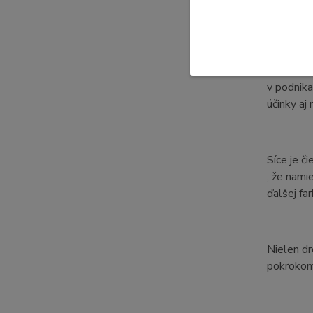
a chladne
Táto farb
v podnika
účinky aj
Síce je č
, že nami
ďalšej fa
Nielen dr
pokrokom 