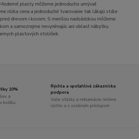
. Moderné plasty môžeme jednoducho umývať
ívne nízka cena a jednoduché tvarovanie tak lákajú stále
aní pred drevom i kovom. S menšou nadsádzkou môžeme
rvkom a samozrejme nevynímajúc ani oblasť nábytku.
ernych plastových stoličiek.
Rýchla a spoľahlivá zákaznícka
výšky 10%
podpora
liav a
Vaše otázky a reklamácie riešime
 v košíku
rýchlo a s osobným prístupom