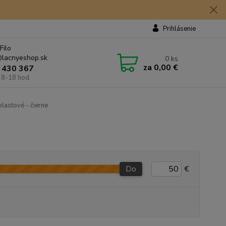
Prihlásenie
Filo
lacnyeshop.sk
0
ks
za
0,00 €
 430 367
 8-18 hod.
plastové - čierne
Do
€