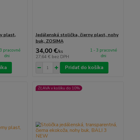
y plast,
Jedálenská stolička, čierny plast, nohy
buk, ZOSIMA
34,00 €
 3 pracovné
1 - 3 pracovné
/
ks
dni
dni
27,64 €
bez DPH
íka
Pridať do košíka
ZĽAVA v košíku do 10%