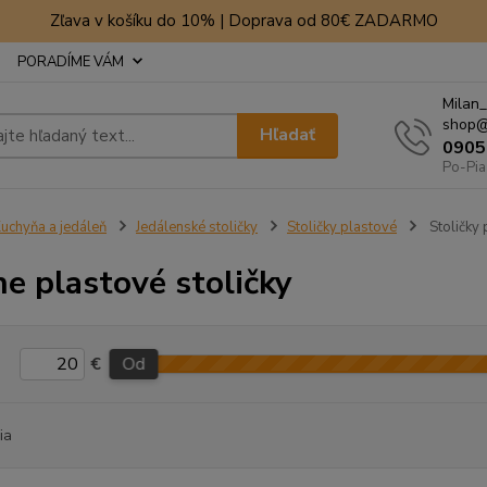
Zľava v košíku do 10% | Doprava od 80€ ZADARMO
PORADÍME VÁM
Milan_
shop@
Hľadať
0905
Po-Pia
uchyňa a jedáleň
Jedálenské stoličky
Stoličky plastové
Stoličky 
ne plastové stoličky
€
Od
ia