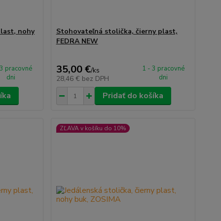
plast, nohy
Stohovateľná stolička, čierny plast,
FEDRA NEW
35,00 €
 3 pracovné
1 - 3 pracovné
/
ks
dni
dni
28,46 €
bez DPH
íka
Pridať do košíka
ZĽAVA v košíku do 10%