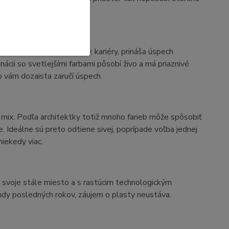
vaná za farbu kontaktov, kariéry, prináša úspech
ácii so svetlejšími farbami pôsobí živo a má priaznivé
o vám dozaista zaručí úspech.
ý mix. Podľa architektky totiž mnoho farieb môže spôsobiť
. Ideálne sú preto odtiene sivej, poprípade voľba jednej
niekedy viac.
ri svoje stále miesto a s rastúcim technologickým
endy posledných rokov, záujem o plasty neustáva.