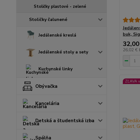
Stoličky plastové - zelené
Stoličky čalunené
Jedálens
buk, Si
Jedálenské kreslá
32,00
26,02 €
Jedálenské stoly a sety
Kuchynské linky
ZĽAVA v
Obývačka
Kancelária
Detská a študentská izba
Spálňa