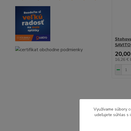
Stohovat
SAVITO
20,00
16,26 €
Využívame súbory c
udeľujete súhlas s 
Čiernu ne
môžeme ko