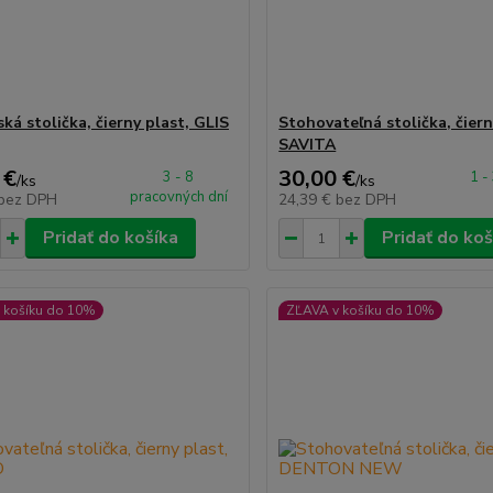
ká stolička, čierny plast, GLIS
Stohovateľná stolička, čiern
SAVITA
 €
30,00 €
3 - 8
1 -
/
ks
/
ks
pracovných dní
bez DPH
24,39 €
bez DPH
Pridať do košíka
Pridať do koš
 košíku do 10%
ZĽAVA v košíku do 10%