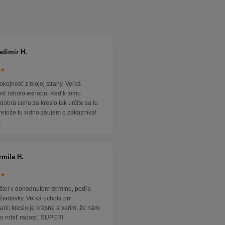
adimir H.
★★
okojnosť z mojej strany. Veľká
osť tohoto eshopu. Keď k tomu
dobrú cenu za kreslo tak určite sa tu
pretože tu vidno záujem o zákazníka!
.
rmila H.
★★
išiel v dohodnutom termíne, podľa
žiadavky. Veľká ochota pri
ní, kreslo je krásne a verím, že nám
o robiť radosť. SUPER!