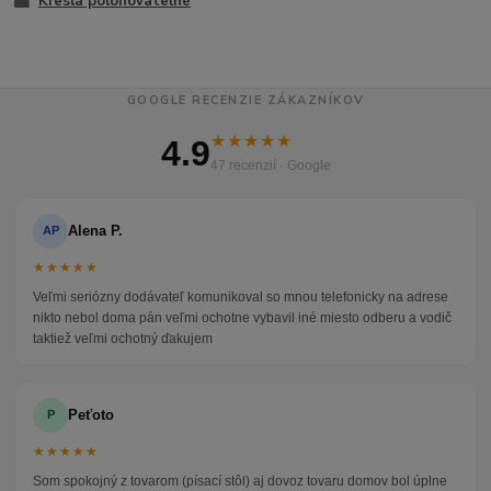
Kreslá polohovateľné
GOOGLE RECENZIE ZÁKAZNÍKOV
★★★★★
4.9
47 recenzií · Google
Alena P.
AP
★★★★★
Veľmi seriózny dodávateľ komunikoval so mnou telefonicky na adrese
nikto nebol doma pán veľmi ochotne vybavil iné miesto odberu a vodič
taktiež veľmi ochotný ďakujem
Peťoto
P
★★★★★
Som spokojný z tovarom (písací stôl) aj dovoz tovaru domov bol úplne