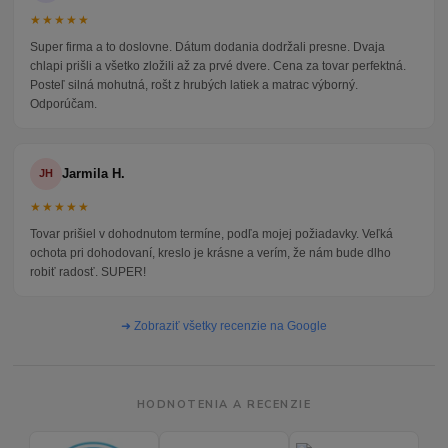
★★★★★
Super firma a to doslovne. Dátum dodania dodržali presne. Dvaja
chlapi prišli a všetko zložili až za prvé dvere. Cena za tovar perfektná.
Posteľ silná mohutná, rošt z hrubých latiek a matrac výborný.
Odporúčam.
Jarmila H.
JH
★★★★★
Tovar prišiel v dohodnutom termíne, podľa mojej požiadavky. Veľká
ochota pri dohodovaní, kreslo je krásne a verím, že nám bude dlho
robiť radosť. SUPER!
➜ Zobraziť všetky recenzie na Google
HODNOTENIA A RECENZIE