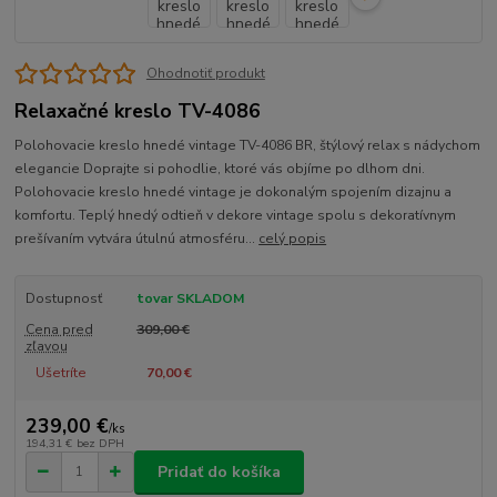
Ohodnotiť produkt
Relaxačné kreslo TV-4086
Polohovacie kreslo hnedé vintage TV-4086 BR, štýlový relax s nádychom
elegancie Doprajte si pohodlie, ktoré vás objíme po dlhom dni.
Polohovacie kreslo hnedé vintage je dokonalým spojením dizajnu a
komfortu. Teplý hnedý odtieň v dekore vintage spolu s dekoratívnym
prešívaním vytvára útulnú atmosféru...
celý popis
Dostupnosť
tovar SKLADOM
Cena pred
309,00 €
zľavou
Ušetríte
70,00 €
239,00 €
/
ks
194,31 €
bez DPH
Pridať do košíka