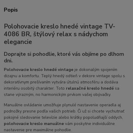
Popis
Polohovacie kreslo hnedé vintage TV-
4086 BR, štýlový relax s nádychom
elegancie
Doprajte si pohodlie, ktoré vás objíme po dlhom
dni.
Polohovacie kreslo hnedé vintage
je dokonalým spojením
dizajnu a komfortu. Teplý hnedý odtieň v dekore vintage spolu s
dekoratívnym prešívaním vytvára útulnú atmosféru a dodáva
interiéru osobitý charakter. Toto
relaxačné kreslo hnedé
sa
stane výrazným, no harmonickým prvkom vašej obývačky.
Manuálne ovládanie umožňuje plynulé nastavenie operadla aj
podnožky presne podľa vašich potrieb. Či už si chcete vychutnať
pokojné sledovanie televízie alebo krátky popoludňajší oddych,
polohovacie kreslo manuálne
vám poskytne individuálne
nastavenie pre maximálne pohodlie.