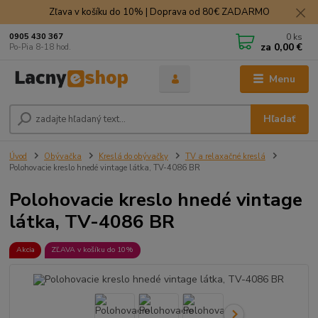
Zľava v košíku do 10% | Doprava od 80€ ZADARMO
0
ks
0905 430 367
za
0,00 €
Po-Pia 8-18 hod.
Menu
Hľadať
Úvod
Obývačka
Kreslá do obývačky
TV a relaxačné kreslá
Polohovacie kreslo hnedé vintage látka, TV-4086 BR
Polohovacie kreslo hnedé vintage
látka, TV-4086 BR
Akcia
ZĽAVA v košíku do 10%