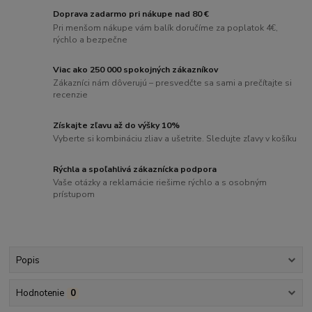
Doprava zadarmo pri nákupe nad 80 €
Pri menšom nákupe vám balík doručíme za poplatok 4€,
rýchlo a bezpečne
Viac ako 250 000 spokojných zákazníkov
Zákazníci nám dôverujú – presvedčte sa sami a prečítajte si
recenzie
Získajte zľavu až do výšky 10%
Vyberte si kombináciu zliav a ušetrite. Sledujte zľavy v košíku
Rýchla a spoľahlivá zákaznícka podpora
Vaše otázky a reklamácie riešime rýchlo a s osobným
prístupom
Popis
Hodnotenie
0