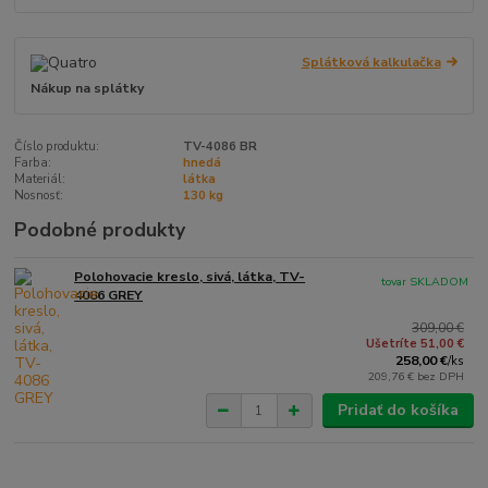
Splátková kalkulačka
Nákup na splátky
Číslo produktu:
TV-4086 BR
Farba:
hnedá
Materiál:
látka
Nosnosť:
130 kg
Podobné produkty
Polohovacie kreslo, sivá, látka, TV-
tovar SKLADOM
4086 GREY
309,00 €
Ušetríte 51,00 €
258,00 €
/
ks
209,76 €
bez DPH
Pridať do košíka