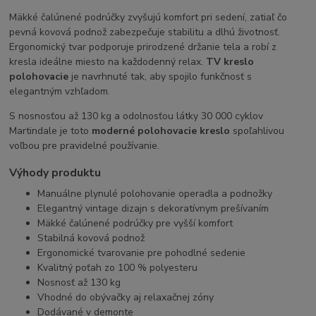
Mäkké čalúnené podrúčky zvyšujú komfort pri sedení, zatiaľ čo
pevná kovová podnož zabezpečuje stabilitu a dlhú životnosť.
Ergonomický tvar podporuje prirodzené držanie tela a robí z
kresla ideálne miesto na každodenný relax.
TV kreslo
polohovacie
je navrhnuté tak, aby spojilo funkčnosť s
elegantným vzhľadom.
S nosnosťou až 130 kg a odolnosťou látky 30 000 cyklov
Martindale je toto
moderné polohovacie kreslo
spoľahlivou
voľbou pre pravidelné používanie.
Výhody produktu
Manuálne plynulé polohovanie operadla a podnožky
Elegantný vintage dizajn s dekoratívnym prešívaním
Mäkké čalúnené podrúčky pre vyšší komfort
Stabilná kovová podnož
Ergonomické tvarovanie pre pohodlné sedenie
Kvalitný poťah zo 100 % polyesteru
Nosnosť až 130 kg
Vhodné do obývačky aj relaxačnej zóny
Dodávané v demonte