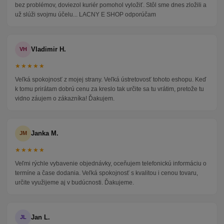
bez problémov, doviezol kuriér pomohol vyložiť. Stôl sme dnes zložili a
už slúži svojmu účelu... LACNY E SHOP odporúčam
Vladimir H.
VH
★★★★★
Veľká spokojnosť z mojej strany. Veľká ústretovosť tohoto eshopu. Keď
k tomu prirátam dobrú cenu za kreslo tak určite sa tu vrátim, pretože tu
vidno záujem o zákazníka! Ďakujem.
Janka M.
JM
★★★★★
Veľmi rýchle vybavenie objednávky, oceňujem telefonickú informáciu o
termíne a čase dodania. Veľká spokojnosť s kvalitou i cenou tovaru,
určite využijeme aj v budúcnosti. Ďakujeme.
Jan L.
JL