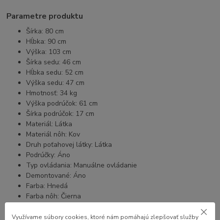
Parametre produktu
Šírka: 80 cm
Hĺbka: 90 cm
Výška: 103 cm
Šírka sedu: 46 cm
Hĺbka sedu: 52 cm
Výška sedu: 47 cm
Hmotnosť: 34 kg
Výška podrúčok: 61 cm
Šírka podrúčok: 17 cm
Materiál: Látka
Materiál nôh: Kov
Druh poťahovej látky: Látka
Podrúčky: Áno
Typ ovládania: Manuálne ovládanie
Demontované: Áno
Farba: Hnedá
Farba nôh: Čierna
Skupina tovaru: Polohovacie kreslo
Štýl: Moderný
Využívame súbory cookies, ktoré nám pomáhajú zlepšovať služby