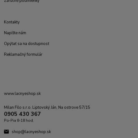
Záručné podmienky
Kontakty
Napíšte nám
Opýtať sa na dostupnosť
Reklamačný formulár
www.lacnyeshop.sk
Milan Filo s.r.o. Liptovský Ján, Na ostrove 57/15
0905 430 367
Po-Pia 8-18 hod.
shop@lacnyeshop.sk