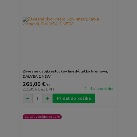
Závesné dvojkreslo, kov hnedý, látka krémová,
DALVEA 2 NEW
265,00 €
/
ks
1 - 4 pracovné dni
215,45 €
bez DPH
Pridať do košíka
ZĽAVA v košíku do 10%