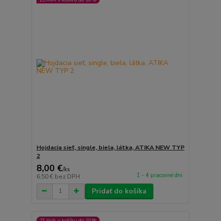
Hojdacia sieť, single, biela, látka, ATIKA NEW TYP
2
8,00 €
/
ks
1 - 4 pracovné dni
6,50 €
bez DPH
Pridať do košíka
ZĽAVA v košíku do 10%