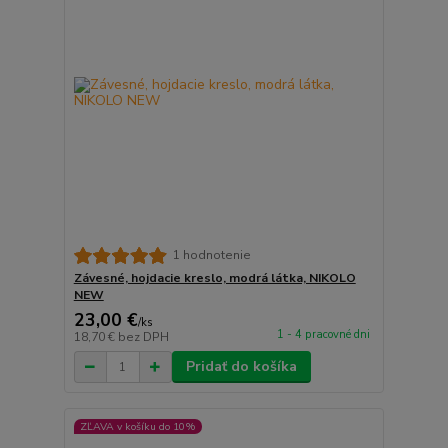
1 hodnotenie
Závesné, hojdacie kreslo, modrá látka, NIKOLO
NEW
23,00 €
/
ks
1 - 4 pracovné dni
18,70 €
bez DPH
Pridať do košíka
ZĽAVA v košíku do 10%