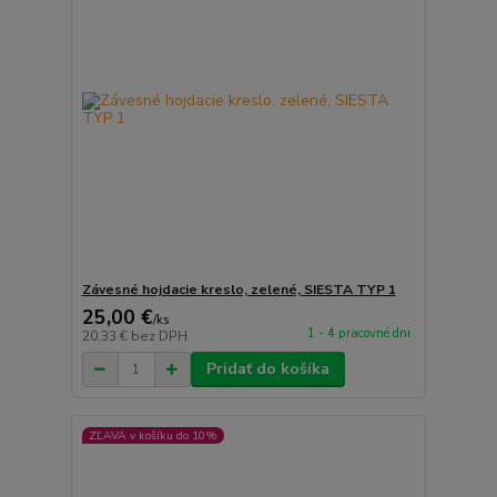
Závesné hojdacie kreslo, zelené, SIESTA TYP 1
25,00 €
/
ks
1 - 4 pracovné dni
20,33 €
bez DPH
Pridať do košíka
ZĽAVA v košíku do 10%