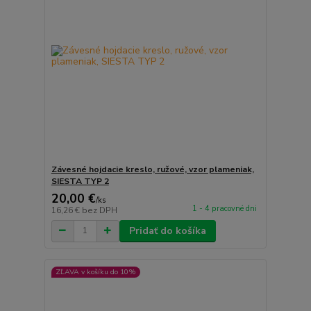
Závesné hojdacie kreslo, ružové, vzor plameniak,
SIESTA TYP 2
20,00 €
/
ks
1 - 4 pracovné dni
16,26 €
bez DPH
Pridať do košíka
ZĽAVA v košíku do 10%