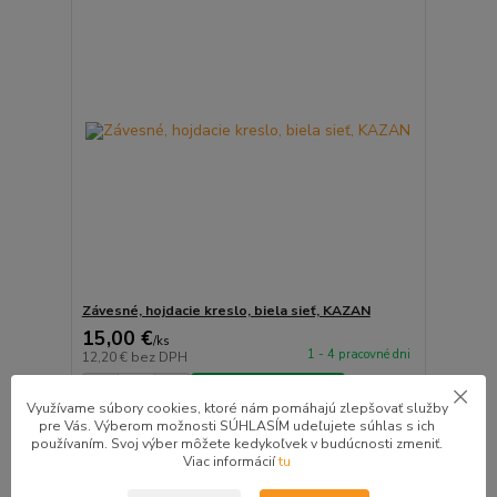
Závesné, hojdacie kreslo, biela sieť, KAZAN
15,00 €
/
ks
1 - 4 pracovné dni
12,20 €
bez DPH
Pridať do košíka
Využívame súbory cookies, ktoré nám pomáhajú zlepšovať služby
pre Vás. Výberom možnosti SÚHLASÍM udeľujete súhlas s ich
používaním. Svoj výber môžete kedykoľvek v budúcnosti zmeniť.
ZĽAVA v košíku do 10%
Viac informácií
tu