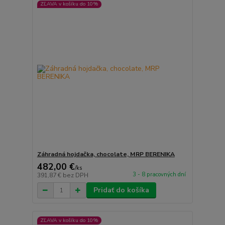
ZĽAVA v košíku do 10%
Záhradná hojdačka, chocolate, MRP BERENIKA
482,00 €
/
ks
3 - 8 pracovných dní
391,87 €
bez DPH
Pridať do košíka
ZĽAVA v košíku do 10%