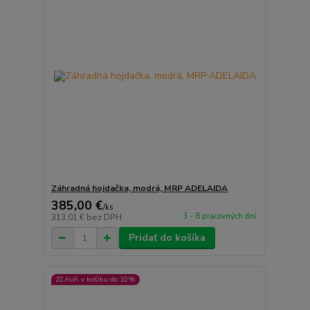
Záhradná hojdačka, modrá, MRP ADELAIDA
385,00 €
/
ks
3 - 8 pracovných dní
313,01 €
bez DPH
Pridať do košíka
ZĽAVA v košíku do 10%