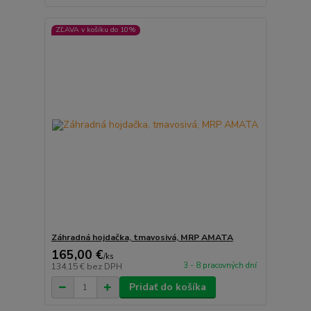
ZĽAVA v košíku do 10%
Záhradná hojdačka, tmavosivá, MRP AMATA
165,00 €
/
ks
3 - 8 pracovných dní
134,15 €
bez DPH
Pridať do košíka