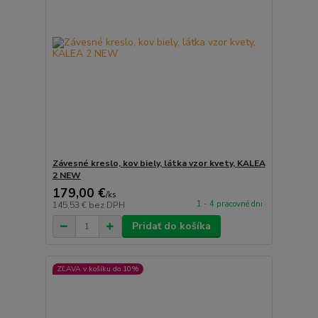
Závesné kreslo, kov biely, látka vzor kvety, KALEA
2 NEW
179,00 €
/
ks
1 - 4 pracovné dni
145,53 €
bez DPH
Pridať do košíka
ZĽAVA v košíku do 10%