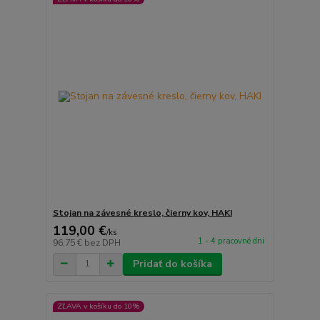
Stojan na závesné kreslo, čierny kov, HAKI
119,00 €
/
ks
1 - 4 pracovné dni
96,75 €
bez DPH
Pridať do košíka
ZĽAVA v košíku do 10%