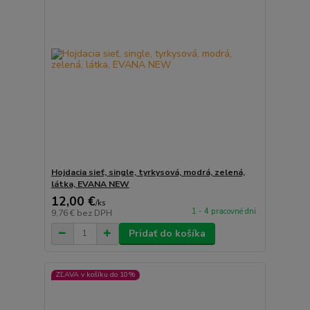
Hojdacia sieť, single, tyrkysová, modrá, zelená,
látka, EVANA NEW
12,00 €
/
ks
1 - 4 pracovné dni
9,76 €
bez DPH
Pridať do košíka
ZĽAVA v košíku do 10%