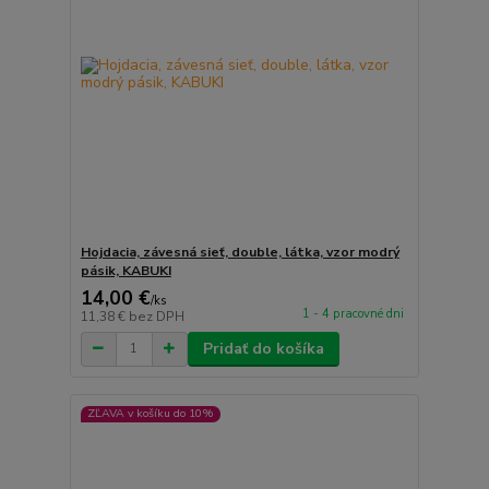
Hojdacia, závesná sieť, double, látka, vzor modrý
pásik, KABUKI
14,00 €
/
ks
1 - 4 pracovné dni
11,38 €
bez DPH
Pridať do košíka
ZĽAVA v košíku do 10%