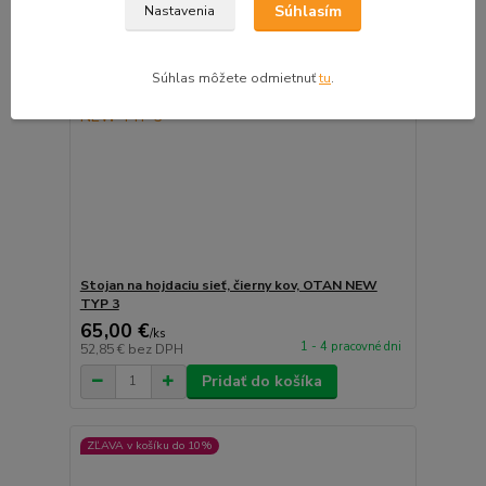
Súhlasím
Nastavenia
Súhlas môžete odmietnuť
tu
.
Stojan na hojdaciu sieť, čierny kov, OTAN NEW
TYP 3
65,00 €
/
ks
1 - 4 pracovné dni
52,85 €
bez DPH
Pridať do košíka
ZĽAVA v košíku do 10%