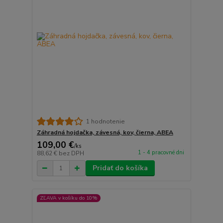
1 hodnotenie
Záhradná hojdačka, závesná, kov, čierna, ABEA
109,00 €
/
ks
1 - 4 pracovné dni
88,62 €
bez DPH
Pridať do košíka
ZĽAVA v košíku do 10%