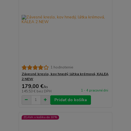
1 hodnotenie
Závesné kreslo, kov hnedý, látka krémová, KALEA
2 NEW
179,00 €
/
ks
1 - 4 pracovné dni
145,53 €
bez DPH
Pridať do košíka
ZĽAVA v košíku do 10%