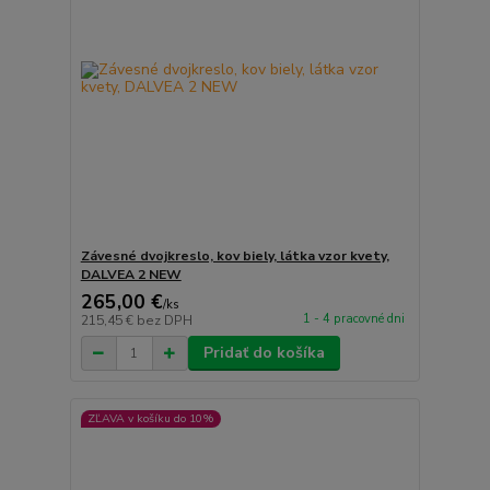
Závesné dvojkreslo, kov biely, látka vzor kvety,
DALVEA 2 NEW
265,00 €
/
ks
1 - 4 pracovné dni
215,45 €
bez DPH
Pridať do košíka
ZĽAVA v košíku do 10%