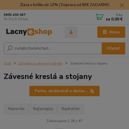
Zľava v košíku do 10% | Doprava od 80€ ZADARMO
0
ks
0905 430 367
za
0,00 €
Po-Pia 8-18 hod.
Menu
Hľadať
Úvod
Záhradný a ratanový nábytok
Závesné kreslá a stojany
Závesné kreslá a stojany
Farba, dodávateľ a ďalšie...
Najnovšie
Najlacnejšie
Najdrahšie
Zobrazujem 1-36 z 47