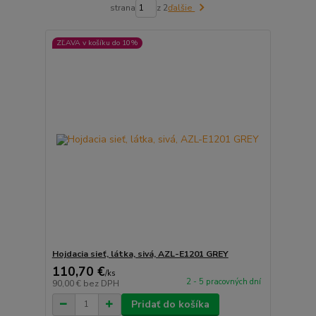
strana
z 2
ďalšie
ZĽAVA v košíku do 10%
Hojdacia sieť, látka, sivá, AZL-E1201 GREY
110,70 €
/
ks
2 - 5 pracovných dní
90,00 €
bez DPH
Pridať do košíka