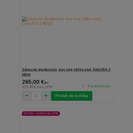
Závesné dvojkreslo, kov sivý, látka sivá, DALVEA 2
NEW
265,00 €
/
ks
1 - 4 pracovné dni
215,45 €
bez DPH
Pridať do košíka
ZĽAVA v košíku do 10%