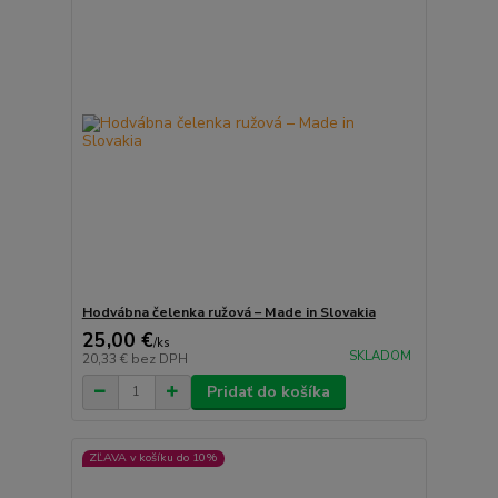
Hodvábna čelenka ružová – Made in Slovakia
25,00 €
/
ks
SKLADOM
20,33 €
bez DPH
Pridať do košíka
ZĽAVA v košíku do 10%