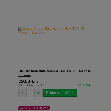
Luxusná hodvábna čelenka LIMITED_08 – Made in
Slovakia
29,00 €
/
ks
SKLADOM
23,58 €
bez DPH
Pridať do košíka
ZĽAVA v košíku do 10%