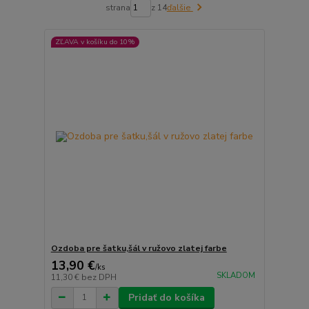
strana
z 14
ďalšie
ZĽAVA v košíku do 10%
Ozdoba pre šatku,šál v ružovo zlatej farbe
13,90 €
/
ks
SKLADOM
11,30 €
bez DPH
Pridať do košíka