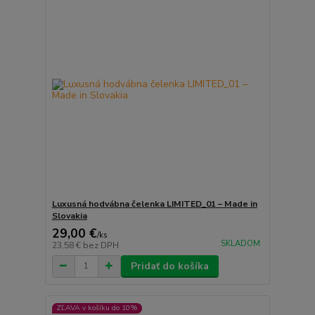
Luxusná hodvábna čelenka LIMITED_01 – Made in
Slovakia
29,00 €
/
ks
SKLADOM
23,58 €
bez DPH
Pridať do košíka
ZĽAVA v košíku do 10%