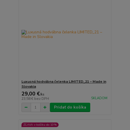
Luxusná hodvábna čelenka LIMITED_21 – Made in
Slovakia
29,00 €
/
ks
SKLADOM
23,58 €
bez DPH
Pridať do košíka
ZĽAVA v košíku do 10%