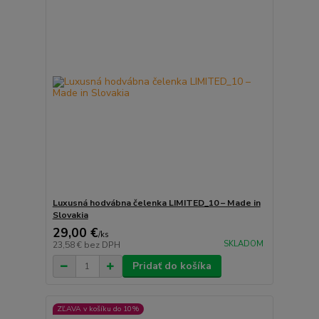
Luxusná hodvábna čelenka LIMITED_10 – Made in
Slovakia
29,00 €
/
ks
SKLADOM
23,58 €
bez DPH
Pridať do košíka
ZĽAVA v košíku do 10%