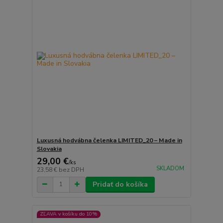
Luxusná hodvábna čelenka LIMITED_20 – Made in
Slovakia
29,00 €
/
ks
SKLADOM
23,58 €
bez DPH
Pridať do košíka
ZĽAVA v košíku do 10%