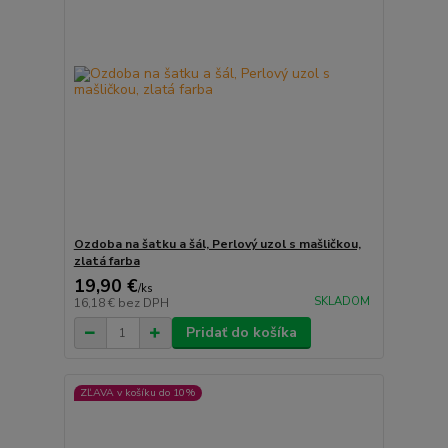
Ozdoba na šatku a šál, Perlový uzol s mašličkou,
zlatá farba
19,90 €
/
ks
SKLADOM
16,18 €
bez DPH
Pridať do košíka
ZĽAVA v košíku do 10%