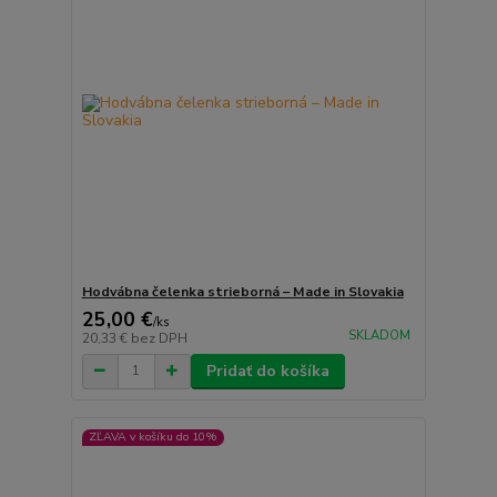
Hodvábna čelenka strieborná – Made in Slovakia
25,00 €
/
ks
SKLADOM
20,33 €
bez DPH
Pridať do košíka
ZĽAVA v košíku do 10%