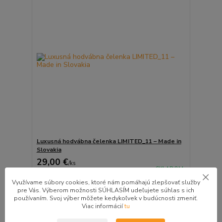
Luxusná hodvábna čelenka LIMITED_11 – Made in
Slovakia
29,00 €
/
ks
SKLADOM
23,58 €
bez DPH
Využívame súbory cookies, ktoré nám pomáhajú zlepšovať služby
Pridať do košíka
pre Vás. Výberom možnosti SÚHLASÍM udeľujete súhlas s ich
používaním. Svoj výber môžete kedykoľvek v budúcnosti zmeniť.
Viac informácií
tu
ZĽAVA v košíku do 10%