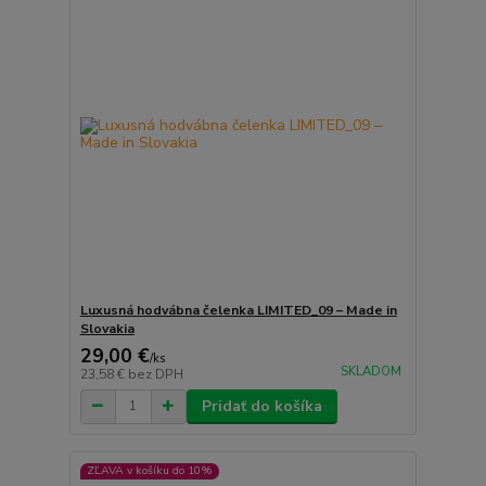
Luxusná hodvábna čelenka LIMITED_09 – Made in
Slovakia
29,00 €
/
ks
SKLADOM
23,58 €
bez DPH
Pridať do košíka
ZĽAVA v košíku do 10%