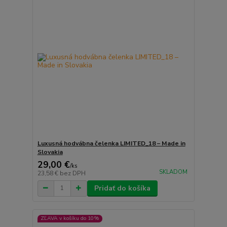
Luxusná hodvábna čelenka LIMITED_18 – Made in
Slovakia
29,00 €
/
ks
SKLADOM
23,58 €
bez DPH
Pridať do košíka
ZĽAVA v košíku do 10%