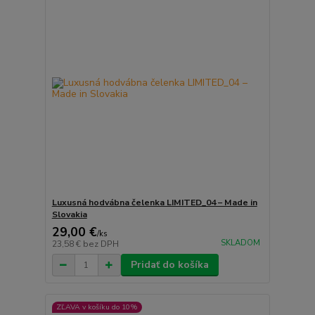
Luxusná hodvábna čelenka LIMITED_04 – Made in
Slovakia
29,00 €
/
ks
SKLADOM
23,58 €
bez DPH
Pridať do košíka
ZĽAVA v košíku do 10%