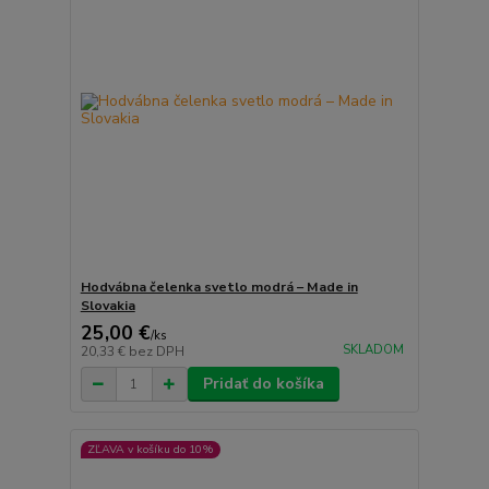
Hodvábna čelenka svetlo modrá – Made in
Slovakia
25,00 €
/
ks
SKLADOM
20,33 €
bez DPH
Pridať do košíka
ZĽAVA v košíku do 10%