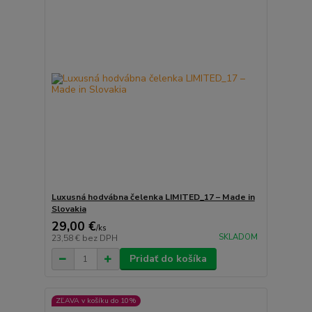
Luxusná hodvábna čelenka LIMITED_17 – Made in
Slovakia
29,00 €
/
ks
SKLADOM
23,58 €
bez DPH
Pridať do košíka
ZĽAVA v košíku do 10%