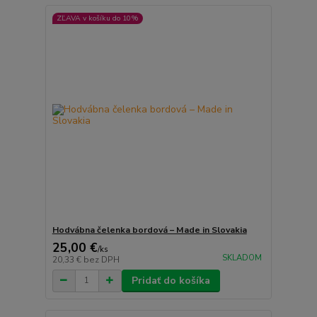
ZĽAVA v košíku do 10%
Hodvábna čelenka bordová – Made in Slovakia
25,00 €
/
ks
SKLADOM
20,33 €
bez DPH
Pridať do košíka