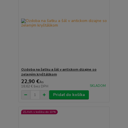
Ozdoba na šatku a šál v antickom dizajne so
zeleným kryštálikom
22,90 €
/
ks
SKLADOM
18,62 €
bez DPH
Pridať do košíka
ZĽAVA v košíku do 10%