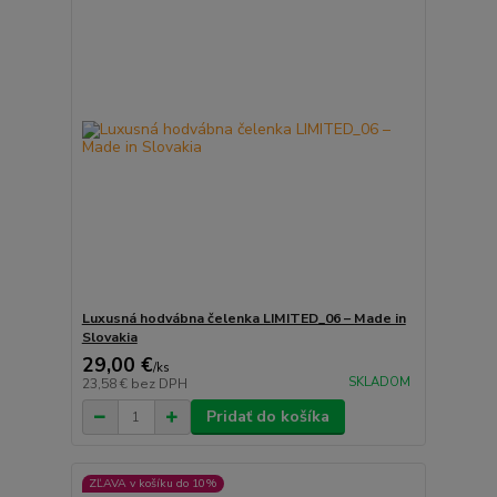
Luxusná hodvábna čelenka LIMITED_06 – Made in
Slovakia
29,00 €
/
ks
SKLADOM
23,58 €
bez DPH
Pridať do košíka
ZĽAVA v košíku do 10%