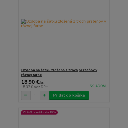
Ozdoba na šatku zložená z troch prsteňov v
rôznej farbe
18,90 €
/
ks
SKLADOM
15,37 €
bez DPH
Pridať do košíka
ZĽAVA v košíku do 10%