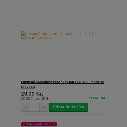
Luxusná hodvábna čelenka LIMITED_02 – Made in
Slovakia
29,00 €
/
ks
SKLADOM
23,58 €
bez DPH
Pridať do košíka
ZĽAVA v košíku do 10%