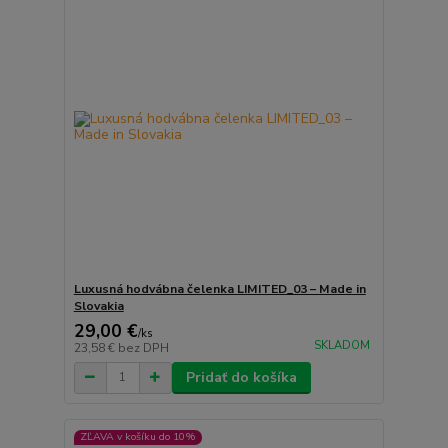
Luxusná hodvábna čelenka LIMITED_03 – Made in
Slovakia
29,00 €
/
ks
SKLADOM
23,58 €
bez DPH
Pridať do košíka
ZĽAVA v košíku do 10%