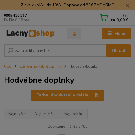
Zľava v košíku do 10% | Doprava od 80€ ZADARMO
0
ks
0905 430 367
za
0,00 €
Po-Pia 8-18 hod.
Menu
Hľadať
Úvod
Kožené a hodvábne doplnky
Hodváb a doplnky
Hodvábne doplnky
Farba, dodávateľ a ďalšie...
Najnovšie
Najlacnejšie
Najdrahšie
Zobrazujem 1-36 z 491