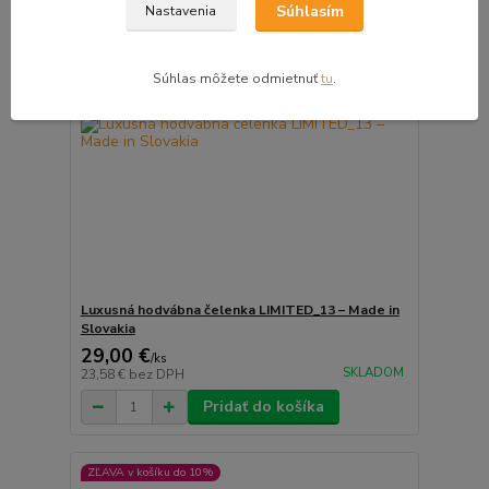
Súhlasím
Nastavenia
Súhlas môžete odmietnuť
tu
.
Luxusná hodvábna čelenka LIMITED_13 – Made in
Slovakia
29,00 €
/
ks
SKLADOM
23,58 €
bez DPH
Pridať do košíka
ZĽAVA v košíku do 10%