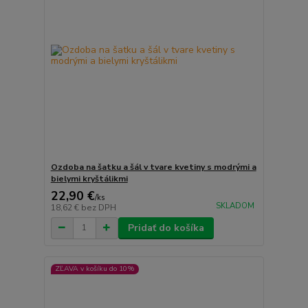
Ozdoba na šatku a šál v tvare kvetiny s modrými a
bielymi kryštálikmi
22,90 €
/
ks
SKLADOM
18,62 €
bez DPH
Pridať do košíka
ZĽAVA v košíku do 10%