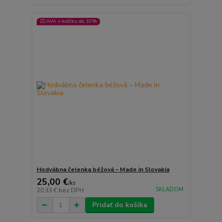
ZĽAVA v košíku do 10%
Hodvábna čelenka béžová – Made in Slovakia
25,00 €
/
ks
SKLADOM
20,33 €
bez DPH
Pridať do košíka