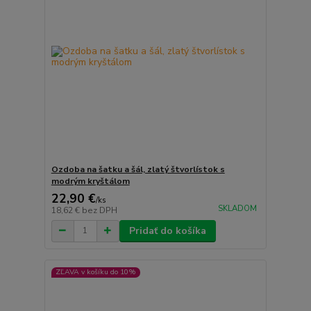
Ozdoba na šatku a šál, zlatý štvorlístok s
modrým kryštálom
22,90 €
/
ks
SKLADOM
18,62 €
bez DPH
Pridať do košíka
ZĽAVA v košíku do 10%