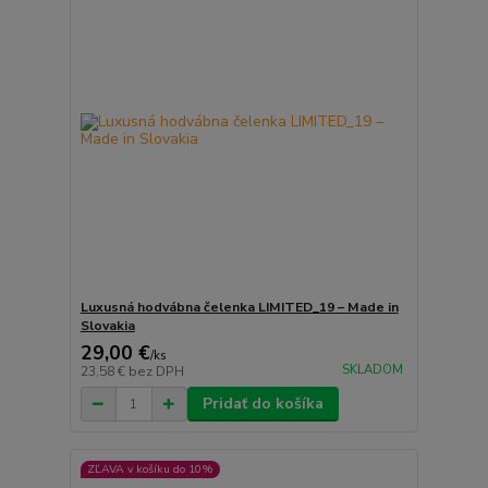
Luxusná hodvábna čelenka LIMITED_19 – Made in
Slovakia
29,00 €
/
ks
SKLADOM
23,58 €
bez DPH
Pridať do košíka
ZĽAVA v košíku do 10%