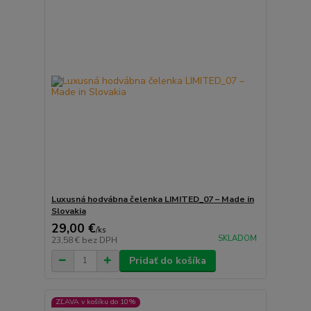
Luxusná hodvábna čelenka LIMITED_07 – Made in
Slovakia
29,00 €
/
ks
SKLADOM
23,58 €
bez DPH
Pridať do košíka
ZĽAVA v košíku do 10%