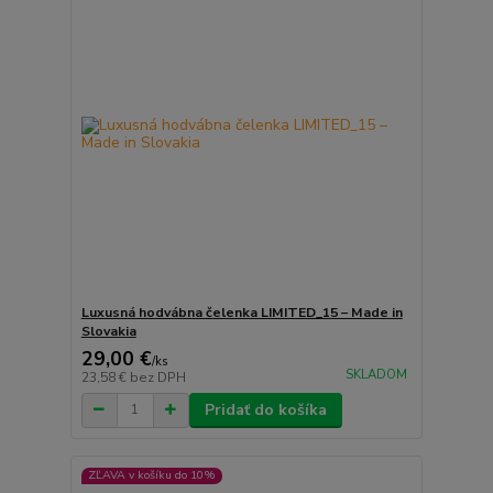
Luxusná hodvábna čelenka LIMITED_15 – Made in
Slovakia
29,00 €
/
ks
SKLADOM
23,58 €
bez DPH
Pridať do košíka
ZĽAVA v košíku do 10%