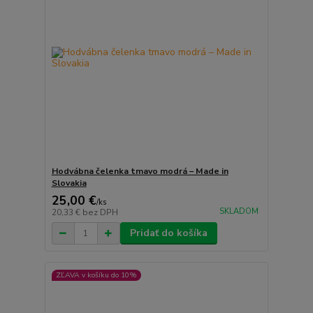
Hodvábna čelenka tmavo modrá – Made in
Slovakia
25,00 €
/
ks
SKLADOM
20,33 €
bez DPH
Pridať do košíka
ZĽAVA v košíku do 10%