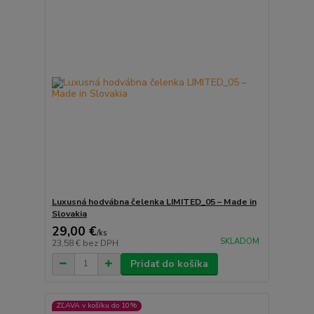
Luxusná hodvábna čelenka LIMITED_05 – Made in
Slovakia
29,00 €
/
ks
SKLADOM
23,58 €
bez DPH
Pridať do košíka
ZĽAVA v košíku do 10%