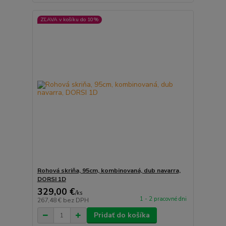
ZĽAVA v košíku do 10%
Rohová skriňa, 95cm, kombinovaná, dub navarra,
DORSI 1D
329,00 €
/
ks
1 - 2 pracovné dni
267,48 €
bez DPH
Pridať do košíka