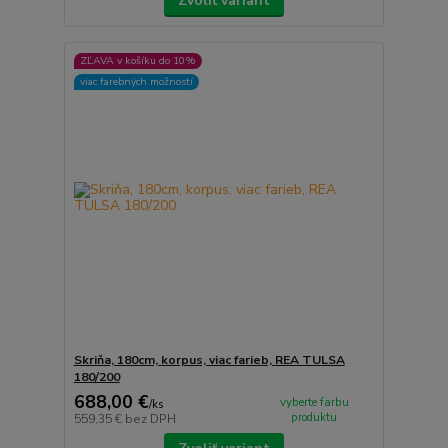
Zvoliť variant
ZĽAVA v košíku do 10%
viac farebných možností
Skriňa, 180cm, korpus, viac farieb, REA TULSA
180/200
688,00 €
vyberte farbu
/
ks
produktu
559,35 €
bez DPH