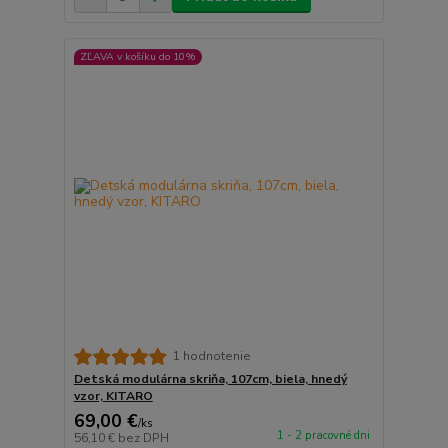
ZĽAVA v košíku do 10%
1 hodnotenie
Detská modulárna skriňa, 107cm, biela, hnedý
vzor, KITARO
69,00 €
/
ks
1 - 2 pracovné dni
56,10 €
bez DPH