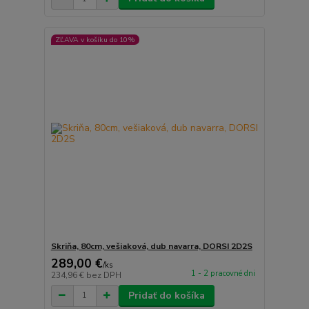
ZĽAVA v košíku do 10%
Skriňa, 80cm, vešiaková, dub navarra, DORSI 2D2S
289,00 €
/
ks
1 - 2 pracovné dni
234,96 €
bez DPH
Pridať do košíka