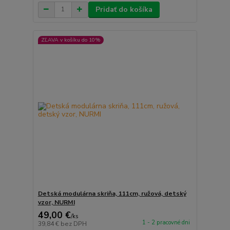
Pridať do košíka
ZĽAVA v košíku do 10%
Detská modulárna skriňa, 111cm, ružová, detský
vzor, NURMI
49,00 €
/
ks
1 - 2 pracovné dni
39,84 €
bez DPH