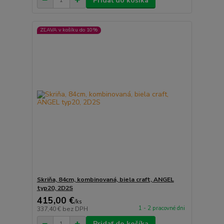
Pridať do košíka
ZĽAVA v košíku do 10%
Skriňa, 84cm, kombinovaná, biela craft, ANGEL
typ20, 2D2S
415,00 €
/
ks
1 - 2 pracovné dni
337,40 €
bez DPH
Pridať do košíka