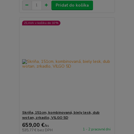
Pridať do košíka
ZĽAVA v košíku do 10%
Skriňa, 151cm, kombinovaná, biely lesk, dub
wotan, zrkadlo, VILGO 5D
659,00 €
/
ks
1 - 2 pracovné dni
535,77 €
bez DPH