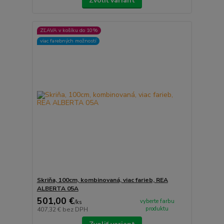
Zvoliť variant
ZĽAVA v košíku do 10%
viac farebných možností
Skriňa, 100cm, kombinovaná, viac farieb, REA
ALBERTA 05A
501,00 €
vyberte farbu
/
ks
produktu
407,32 €
bez DPH