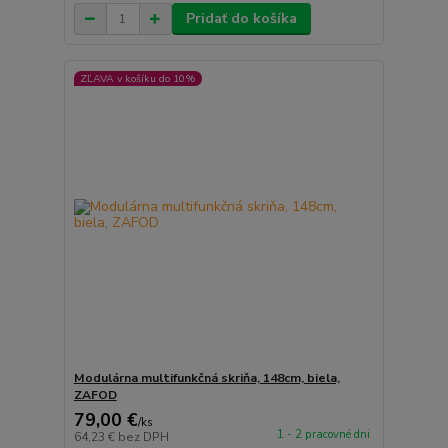
Pridať do košíka
ZĽAVA v košíku do 10%
Modulárna multifunkčná skriňa, 148cm, biela,
ZAFOD
79,00 €
/
ks
1 - 2 pracovné dni
64,23 €
bez DPH