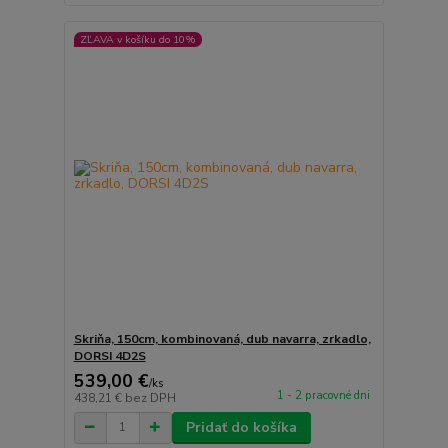
ZĽAVA v košíku do 10%
Skriňa, 150cm, kombinovaná, dub navarra, zrkadlo,
DORSI 4D2S
539,00 €
/
ks
1 - 2 pracovné dni
438,21 €
bez DPH
Pridať do košíka