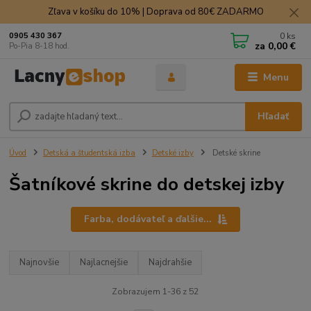
Zľava v košíku do 10% | Doprava od 80€ ZADARMO
0
ks
0905 430 367
za
0,00 €
Po-Pia 8-18 hod.
Menu
Hľadať
Úvod
Detská a študentská izba
Detské izby
Detské skrine
Šatníkové skrine do detskej izby
Farba, dodávateľ a ďalšie...
Najnovšie
Najlacnejšie
Najdrahšie
Zobrazujem 1-36 z 52