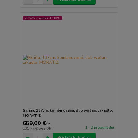
ZĽAVA v košíku do 10%
Skriňa, 137cm, kombinovaná, dub wotan, zrkadlo,
MORATIZ
659,00 €
/
ks
1 - 2 pracovné dni
535,77 €
bez DPH
Pridať do košíka