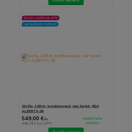
Zvoliť variant
ZĽAVA v košíku do 10%
viac farebných možností
Skriňa, 149cm, kombinovaná, viac farieb, REA
ALBERTA 06
549,00 €
vyberte farbu
/
ks
produktu
446,34 €
bez DPH