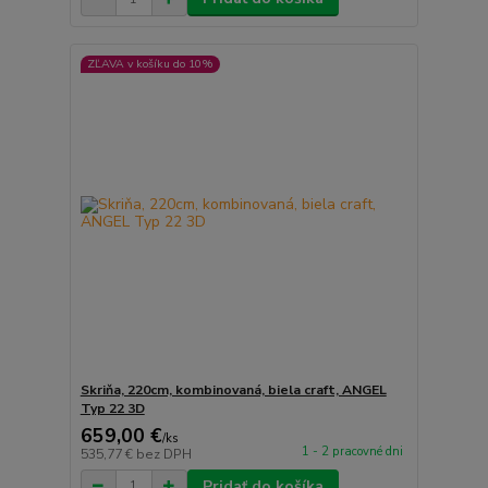
ZĽAVA v košíku do 10%
Skriňa, 220cm, kombinovaná, biela craft, ANGEL
Typ 22 3D
659,00 €
/
ks
1 - 2 pracovné dni
535,77 €
bez DPH
Pridať do košíka