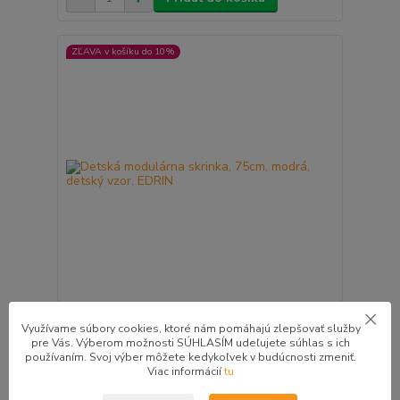
ZĽAVA v košíku do 10%
Detská modulárna skrinka, 75cm, modrá, detský
Využívame súbory cookies, ktoré nám pomáhajú zlepšovať služby
vzor, EDRIN
pre Vás. Výberom možnosti SÚHLASÍM udeľujete súhlas s ich
20,00 €
používaním. Svoj výber môžete kedykoľvek v budúcnosti zmeniť.
/
ks
1 - 2 pracovné dni
Viac informácií
tu
16,26 €
bez DPH
Pridať do košíka