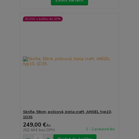
Zvoliť variant
ZĽAVA v košíku do 10%
Skriňa, 56cm, policová, biela craft, ANGEL typ10,
1D3S
249,00 €
/
ks
1 - 2 pracovné dni
202,44 €
bez DPH