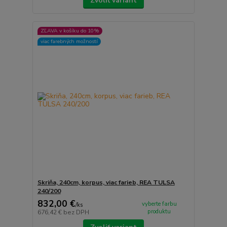
Zvoliť variant
ZĽAVA v košíku do 10%
viac farebných možností
Skriňa, 240cm, korpus, viac farieb, REA TULSA
240/200
832,00 €
vyberte farbu
/
ks
produktu
676,42 €
bez DPH