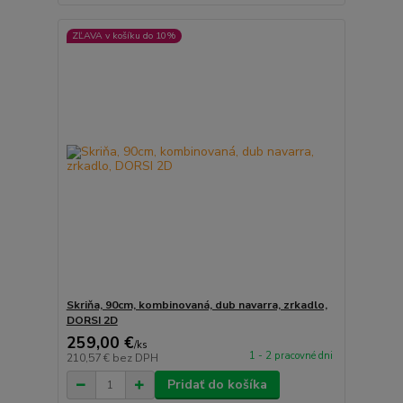
ZĽAVA v košíku do 10%
Skriňa, 90cm, kombinovaná, dub navarra, zrkadlo,
DORSI 2D
259,00 €
/
ks
1 - 2 pracovné dni
210,57 €
bez DPH
Pridať do košíka