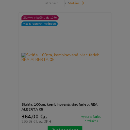
strana
z 2
ďalšie
ZĽAVA v košíku do 10%
viac farebných možností
Skriňa, 100cm, kombinovaná, viac farieb, REA
ALBERTA 05
364,00 €
vyberte farbu
/
ks
produktu
295,93 €
bez DPH