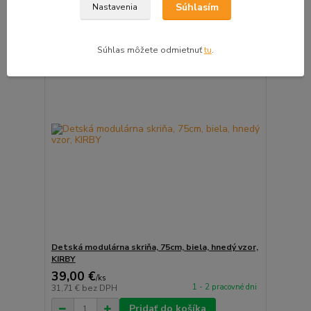
Súhlasím
Nastavenia
ZĽAVA v košíku do 10%
Súhlas môžete odmietnuť
tu
.
Detská modulárna skriňa, 75cm, biela, hnedý vzor,
KIRBY
39,00 €
/
ks
1 - 2 pracovné dni
31,71 €
bez DPH
Pridať do košíka