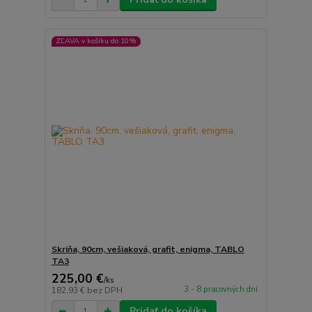
ZĽAVA v košíku do 10%
Skriňa, 90cm, vešiaková, grafit, enigma, TABLO
TA3
225,00 €
/
ks
3 - 8 pracovných dní
182,93 €
bez DPH
Pridať do košíka