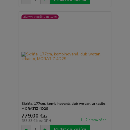
ZĽAVA v košíku do 10%
Skriňa, 177cm, kombinovaná, dub wotan, zrkadlo,
MORATIZ 4D2S
779,00 €
/
ks
1 - 2 pracovné dni
633,33 €
bez DPH
Pridať do košíka