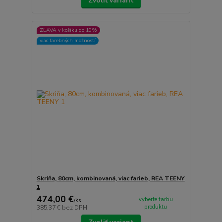
Zvoliť variant
ZĽAVA v košíku do 10%
viac farebných možností
Skriňa, 80cm, kombinovaná, viac farieb, REA TEENY
1
474,00 €
vyberte farbu
/
ks
produktu
385,37 €
bez DPH