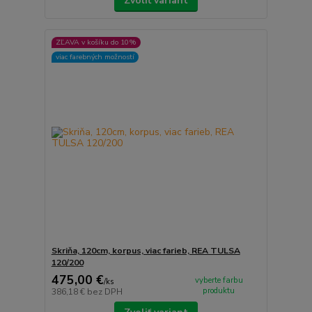
Zvoliť variant
ZĽAVA v košíku do 10%
viac farebných možností
Skriňa, 120cm, korpus, viac farieb, REA TULSA
120/200
475,00 €
vyberte farbu
/
ks
produktu
386,18 €
bez DPH