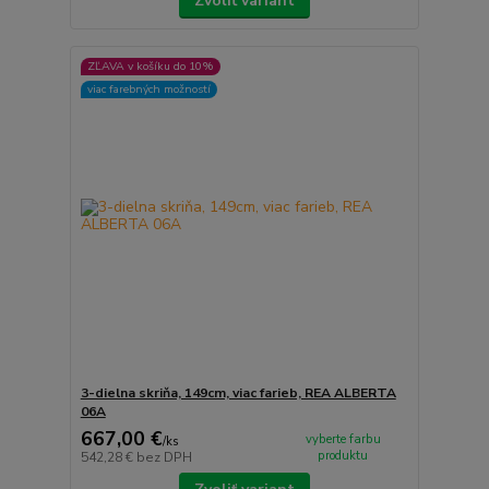
Zvoliť variant
ZĽAVA v košíku do 10%
viac farebných možností
3-dielna skriňa, 149cm, viac farieb, REA ALBERTA
06A
667,00 €
vyberte farbu
/
ks
produktu
542,28 €
bez DPH