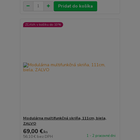
Pridať do košíka
ZĽAVA v košíku do 10%
Modulárna multifunkčná skriňa, 111cm, biela,
ZALVO
69,00 €
/
ks
1 - 2 pracovné dni
56,10 €
bez DPH