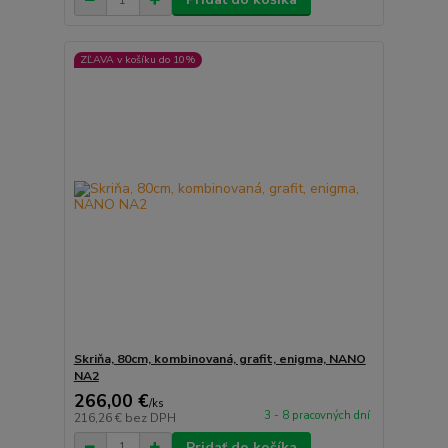
ZĽAVA v košíku do 10%
Skriňa, 80cm, kombinovaná, grafit, enigma, NANO
NA2
266,00 €
/
ks
3 - 8 pracovných dní
216,26 €
bez DPH
Pridať do košíka