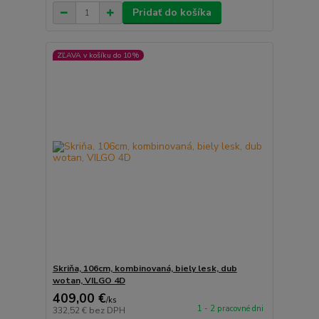
Pridať do košíka
ZĽAVA v košíku do 10%
Skriňa, 106cm, kombinovaná, biely lesk, dub
wotan, VILGO 4D
409,00 €
/
ks
1 - 2 pracovné dni
332,52 €
bez DPH