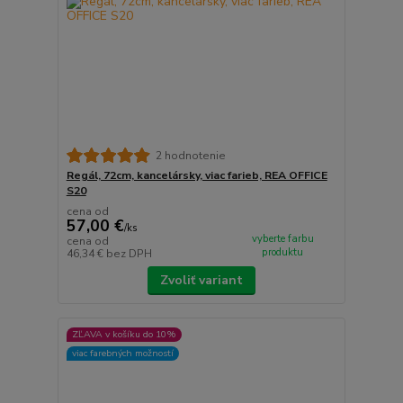
2 hodnotenie
Regál, 72cm, kancelársky, viac farieb, REA OFFICE
S20
cena od
57,00 €
/
ks
vyberte farbu
cena od
produktu
46,34 €
bez DPH
Zvoliť variant
ZĽAVA v košíku do 10%
viac farebných možností