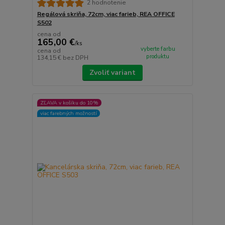
2 hodnotenie
Regálová skriňa, 72cm, viac farieb, REA OFFICE
S502
cena od
165,00 €
/
ks
vyberte farbu
cena od
produktu
134,15 €
bez DPH
Zvoliť variant
ZĽAVA v košíku do 10%
viac farebných možností