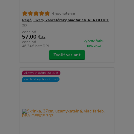
4 hodnotenie
Regál, 37cm, kancelársky, viac farieb, REA OFFICE
30
cena od
57,00 €
/
ks
vyberte farbu
cena od
produktu
46,34 €
bez DPH
Zvoliť variant
ZĽAVA v košíku do 10%
viac farebných možností