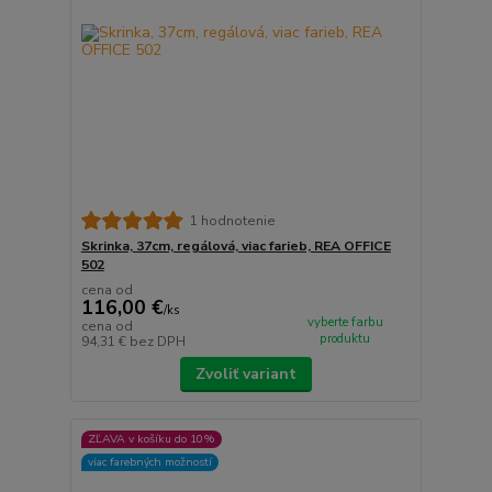
1 hodnotenie
Skrinka, 37cm, regálová, viac farieb, REA OFFICE
502
cena od
116,00 €
/
ks
vyberte farbu
cena od
produktu
94,31 €
bez DPH
Zvoliť variant
ZĽAVA v košíku do 10%
viac farebných možností