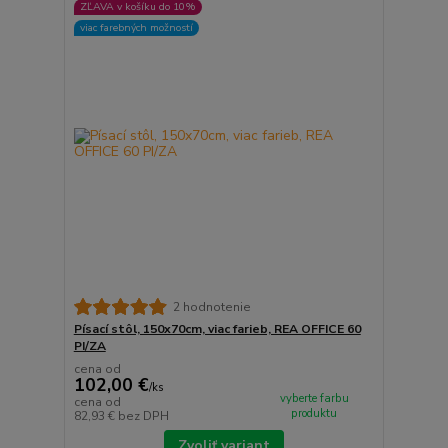
ZĽAVA v košíku do 10%
viac farebných možností
2 hodnotenie
Písací stôl, 150x70cm, viac farieb, REA OFFICE 60
PI/ZA
cena od
102,00 €
/
ks
vyberte farbu
cena od
produktu
82,93 €
bez DPH
Zvoliť variant