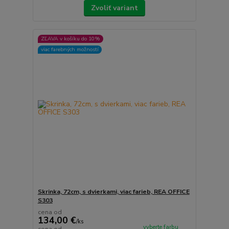
Zvoliť variant
ZĽAVA v košíku do 10%
viac farebných možností
Skrinka, 72cm, s dvierkami, viac farieb, REA OFFICE
S303
cena od
134,00 €
/
ks
vyberte farbu
cena od