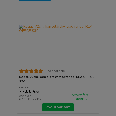
1 hodnotenie
Regál, 72cm, kancelársky, viac farieb, REA OFFICE
S30
cena od
77,00 €
/
ks
vyberte farbu
cena od
produktu
62,60 €
bez DPH
Zvoliť variant