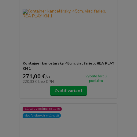
Kontajner kancelársky, 45cm, viac farieb, REA PLAY
KN 1
271,00 €
vyberte farbu
/
ks
produktu
220,33 €
bez DPH
Zvoliť variant
ZĽAVA v košíku do 10%
viac farebných možností