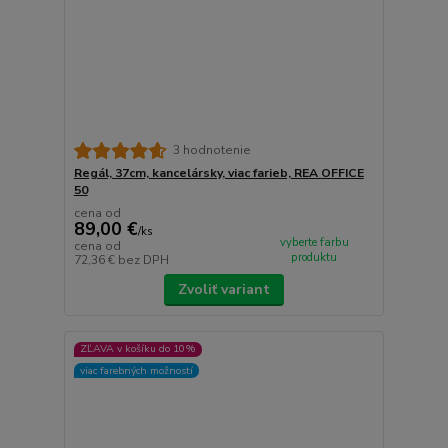
3 hodnotenie
Regál, 37cm, kancelársky, viac farieb, REA OFFICE
50
cena od
89,00 €
/
ks
vyberte farbu
cena od
produktu
72,36 €
bez DPH
Zvoliť variant
ZĽAVA v košíku do 10%
viac farebných možností