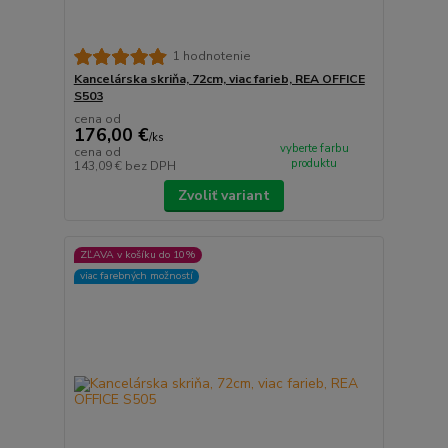
1 hodnotenie
Kancelárska skriňa, 72cm, viac farieb, REA OFFICE
S503
cena od
176,00 €
/
ks
vyberte farbu
cena od
produktu
143,09 €
bez DPH
Zvoliť variant
ZĽAVA v košíku do 10%
viac farebných možností