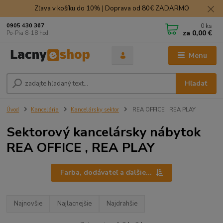
Zľava v košíku do 10% | Doprava od 80€ ZADARMO
0
ks
0905 430 367
za
0,00 €
Po-Pia 8-18 hod.
Menu
Hľadať
Úvod
Kancelária
Kancelársky sektor
REA OFFICE , REA PLAY
Sektorový kancelársky nábytok
REA OFFICE , REA PLAY
Farba, dodávateľ a ďalšie...
Najnovšie
Najlacnejšie
Najdrahšie