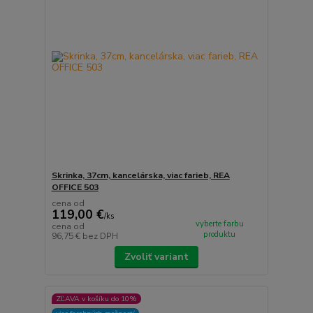
Skrinka, 37cm, kancelárska, viac farieb, REA
OFFICE 503
cena od
119,00 €
/
ks
vyberte farbu
cena od
produktu
96,75 €
bez DPH
Zvoliť variant
ZĽAVA v košíku do 10%