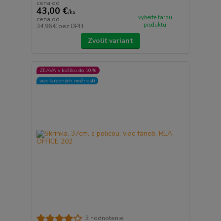
cena od
43,00 €
/
ks
vyberte farbu
cena od
produktu
34,96 €
bez DPH
Zvoliť variant
ZĽAVA v košíku do 10%
viac farebných možností
3 hodnotenie