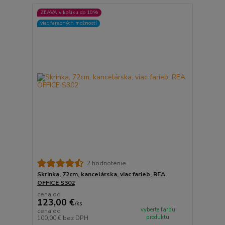
ZĽAVA v košíku do 10%
viac farebných možností
2 hodnotenie
Skrinka, 72cm, kancelárska, viac farieb, REA
OFFICE S302
cena od
123,00 €
/
ks
vyberte farbu
cena od
produktu
100,00 €
bez DPH