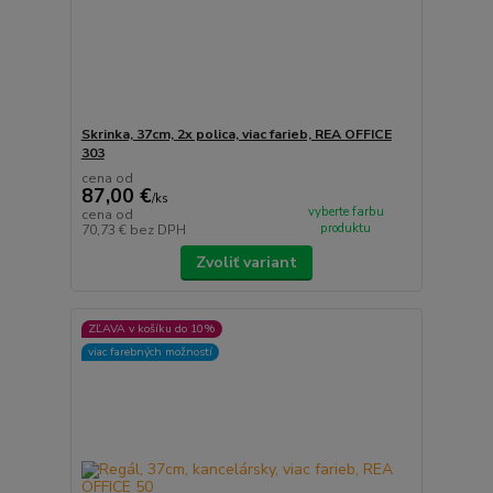
Skrinka, 37cm, 2x polica, viac farieb, REA OFFICE
303
cena od
87,00 €
/
ks
vyberte farbu
cena od
produktu
70,73 €
bez DPH
Zvoliť variant
ZĽAVA v košíku do 10%
viac farebných možností