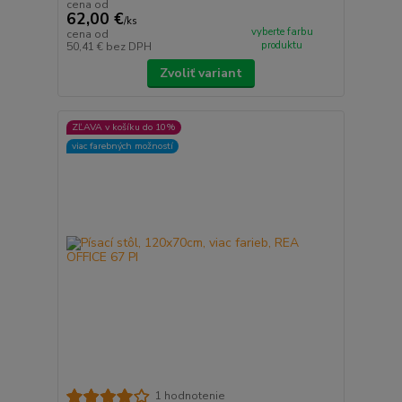
cena od
62,00 €
/
ks
vyberte farbu
cena od
produktu
50,41 €
bez DPH
Zvoliť variant
ZĽAVA v košíku do 10%
viac farebných možností
1 hodnotenie