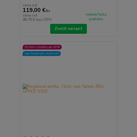
cena od
119,00 €
/
ks
vyberte farbu
cena od
produktu
96,75 €
bez DPH
Zvoliť variant
ZĽAVA v košíku do 10%
viac farebných možností