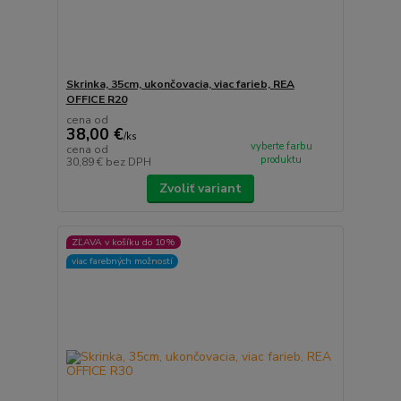
Skrinka, 35cm, ukončovacia, viac farieb, REA
OFFICE R20
cena od
38,00 €
/
ks
vyberte farbu
cena od
produktu
30,89 €
bez DPH
Zvoliť variant
ZĽAVA v košíku do 10%
viac farebných možností