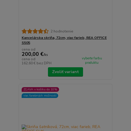
2 hodnotenie
Kancelárska skriňa, 72cm, viac farieb, REA OFFICE
S505
cena od
200,00 €
/
ks
vyberte farbu
cena od
produktu
162,60 €
bez DPH
Zvoliť variant
ZĽAVA v košíku do 10%
viac farebných možností