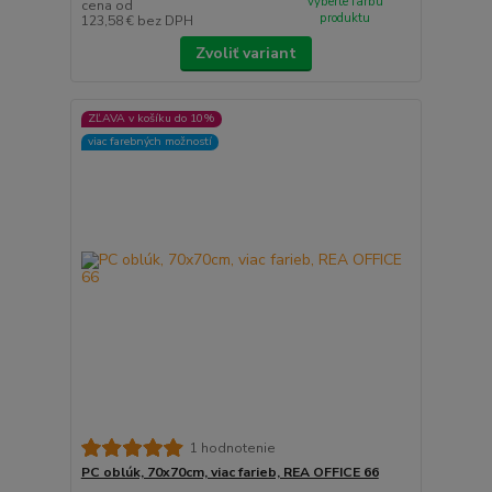
vyberte farbu
cena od
produktu
123,58 €
bez DPH
Zvoliť variant
ZĽAVA v košíku do 10%
viac farebných možností
1 hodnotenie
PC oblúk, 70x70cm, viac farieb, REA OFFICE 66