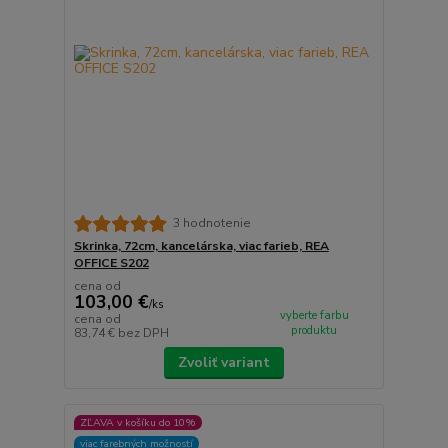
3 hodnotenie
Skrinka, 72cm, kancelárska, viac farieb, REA
OFFICE S202
cena od
103,00 €
/
ks
vyberte farbu
cena od
produktu
83,74 €
bez DPH
Zvoliť variant
ZĽAVA v košíku do 10%
viac farebných možností