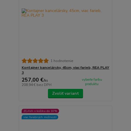
1 hodnotenie
Kontajner kancelársky, 45cm, viac farieb, REA PLAY
3
257,00 €
vyberte farbu
/
ks
produktu
208,94 €
bez DPH
Zvoliť variant
ZĽAVA v košíku do 10%
viac farebných možností