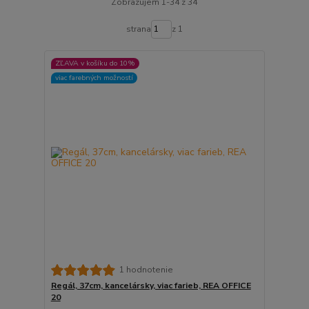
Zobrazujem 1-34 z 34
strana
z 1
ZĽAVA v košíku do 10%
viac farebných možností
1 hodnotenie
Regál, 37cm, kancelársky, viac farieb, REA OFFICE
20