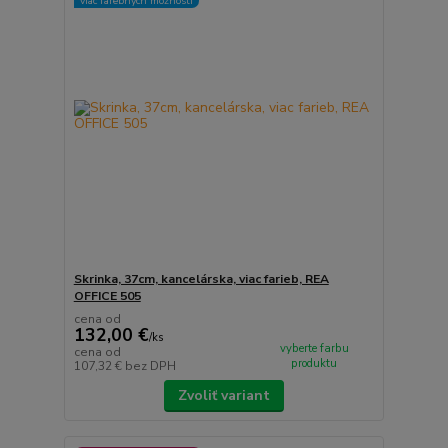
viac farebných možností
Skrinka, 37cm, kancelárska, viac farieb, REA
OFFICE 505
cena od
132,00 €
/
ks
vyberte farbu
cena od
produktu
107,32 €
bez DPH
Zvoliť variant