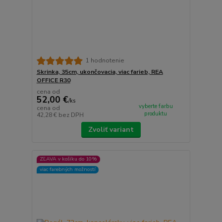
1 hodnotenie
Skrinka, 35cm, ukončovacia, viac farieb, REA
OFFICE R30
cena od
52,00 €
/
ks
vyberte farbu
cena od
produktu
42,28 €
bez DPH
Zvoliť variant
ZĽAVA v košíku do 10%
viac farebných možností