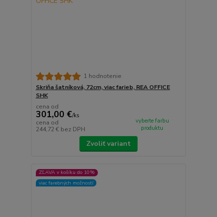
1 hodnotenie
Skriňa šatníková, 72cm, viac farieb, REA OFFICE
SHK
cena od
301,00 €
/
ks
vyberte farbu
cena od
produktu
244,72 €
bez DPH
Zvoliť variant
ZĽAVA v košíku do 10%
viac farebných možností