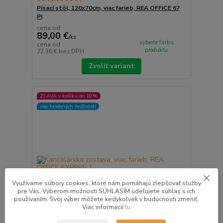
Písací stôl, 120x70cm, viac farieb, REA OFFICE 67
PI
cena od
89,00 €
/
ks
vyberte farbu
cena od
produktu
72,36 €
bez DPH
Zvoliť variant
ZĽAVA v košíku do 10%
viac farebných možností
Využívame súbory cookies, ktoré nám pomáhajú zlepšovať služby
pre Vás. Výberom možnosti SÚHLASÍM udeľujete súhlas s ich
používaním. Svoj výber môžete kedykoľvek v budúcnosti zmeniť.
Viac informácií
tu