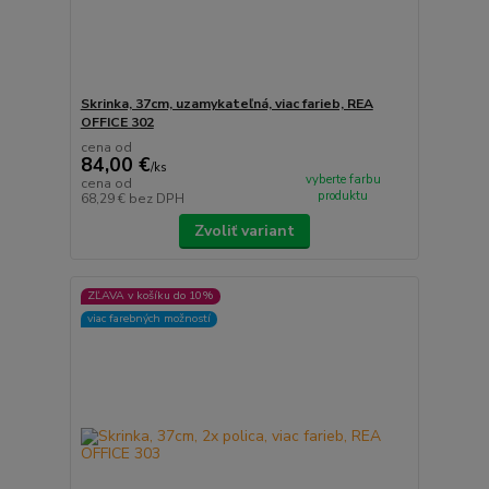
Skrinka, 37cm, uzamykateľná, viac farieb, REA
OFFICE 302
cena od
84,00 €
/
ks
vyberte farbu
cena od
produktu
68,29 €
bez DPH
Zvoliť variant
ZĽAVA v košíku do 10%
viac farebných možností