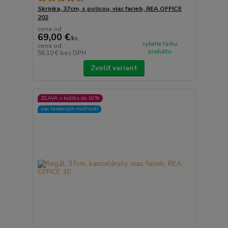
Skrinka, 37cm, s policou, viac farieb, REA OFFICE
202
cena od
69,00 €
/
ks
vyberte farbu
cena od
produktu
56,10 €
bez DPH
Zvoliť variant
ZĽAVA v košíku do 10%
viac farebných možností