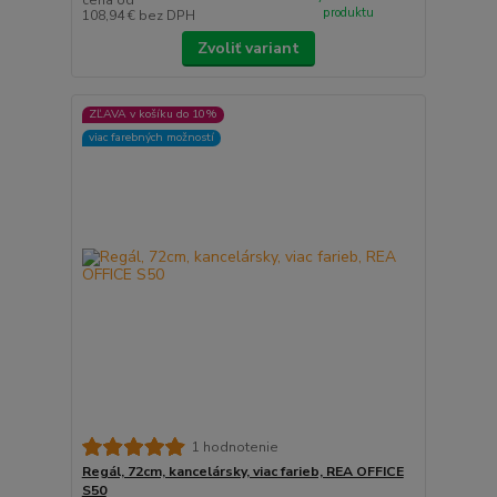
produktu
108,94 €
bez DPH
Zvoliť variant
ZĽAVA v košíku do 10%
viac farebných možností
1 hodnotenie
Regál, 72cm, kancelársky, viac farieb, REA OFFICE
S50