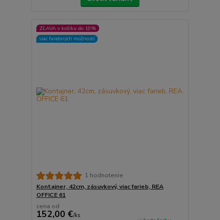
ZĽAVA v košíku do 10%
viac farebných možností
1 hodnotenie
Kontajner, 42cm, zásuvkový, viac farieb, REA
OFFICE 61
cena od
152,00 €
/
ks