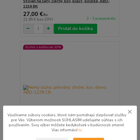
Stojan na šaty, čierny, kov, plast, polička, ABD-
1216 BK
27,00 €
/
ks
2 - 3 pracovné dni
21,95 €
bez DPH
Pridať do košíka
ZĽAVA v košíku do 10%
Využívame súbory cookies, ktoré nám pomáhajú zlepšovať služby
pre Vás. Výberom možnosti SÚHLASÍM udeľujete súhlas s ich
používaním. Svoj výber môžete kedykoľvek v budúcnosti zmeniť.
Viac informácií
tu