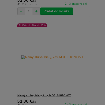
51,30 €
/
ks
2 - 3 pracovné dni
41,71 €
bez DPH
Pridať do košíka
ZĽAVA v košíku do 10%
Nemý sluha, biely, kov, MDF, 81870 WT
51,30 €
/
ks
2 - 3 pracovné dni