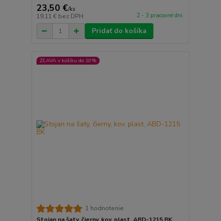
23,50 €
/
ks
2 - 3 pracovné dni
19,11 €
bez DPH
Pridať do košíka
ZĽAVA v košíku do 10%
1 hodnotenie
Stojan na šaty, čierny, kov, plast, ABD-1215 BK