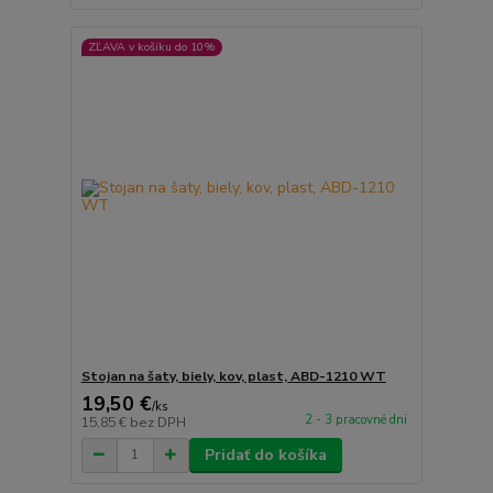
ZĽAVA v košíku do 10%
Stojan na šaty, biely, kov, plast, ABD-1210 WT
19,50 €
/
ks
2 - 3 pracovné dni
15,85 €
bez DPH
Pridať do košíka