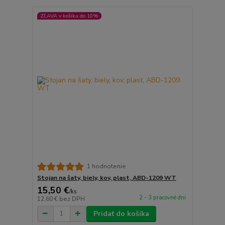
ZĽAVA v košíku do 10%
1 hodnotenie
Stojan na šaty, biely, kov, plast, ABD-1209 WT
15,50 €
/
ks
2 - 3 pracovné dni
12,60 €
bez DPH
Pridať do košíka