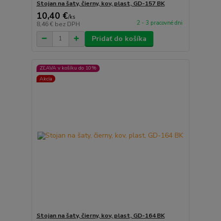
Stojan na šaty, čierny, kov, plast, GD-157 BK
10,40 €
/
ks
2 - 3 pracovné dni
8,46 €
bez DPH
Pridať do košíka
ZĽAVA v košíku do 10%
Akcia
Stojan na šaty, čierny, kov, plast, GD-164 BK