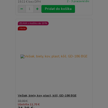
2 - 3 pracovné dni
19,11 €
bez DPH
Pridať do košíka
ZĽAVA v košíku do 10%
Akcia
Vešiak, biely, kov, plast, kôš, GD-186 BGE
33,00 €
Ušetríte 11,70 €