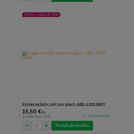
ZĽAVA v košíku do 10%
Stojan na šaty, sivý, kov, plast, ABD-1209 GREY
15,50 €
/
ks
2 - 3 pracovné dni
12,60 €
bez DPH
Pridať do košíka