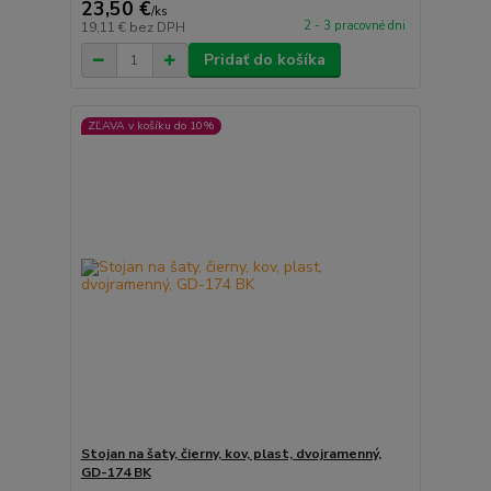
23,50 €
/
ks
2 - 3 pracovné dni
19,11 €
bez DPH
Pridať do košíka
ZĽAVA v košíku do 10%
Stojan na šaty, čierny, kov, plast, dvojramenný,
GD-174 BK