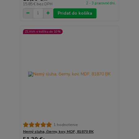
2 - 3 pracovné dni
15,85 €
bez DPH
Pridať do košíka
ZĽAVA v košíku do 10%
1 hodnotenie
Nemý sluha, čierny, kov, MDF, 81870 BK