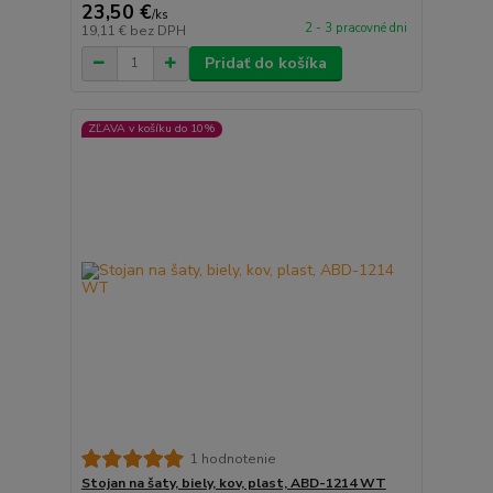
23,50 €
/
ks
2 - 3 pracovné dni
19,11 €
bez DPH
Pridať do košíka
ZĽAVA v košíku do 10%
1 hodnotenie
Stojan na šaty, biely, kov, plast, ABD-1214 WT