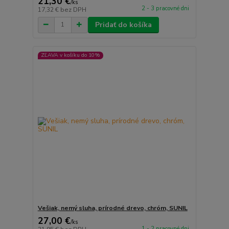
21,30 €
/
ks
2 - 3 pracovné dni
17,32 €
bez DPH
Pridať do košíka
ZĽAVA v košíku do 10%
Vešiak, nemý sluha, prírodné drevo, chróm, SUNIL
27,00 €
/
ks
1 - 2 pracovné dni