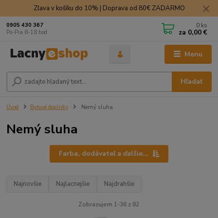
Zľava v košíku do 10% | Doprava od 80€ ZADARMO
0
ks
0905 430 367
za
0,00 €
Po-Pia 8-18 hod.
Menu
Hľadať
Úvod
Bytové doplnky
Nemý sluha
Nemý sluha
Farba, dodávateľ a ďalšie...
Najnovšie
Najlacnejšie
Najdrahšie
Zobrazujem 1-36 z 82