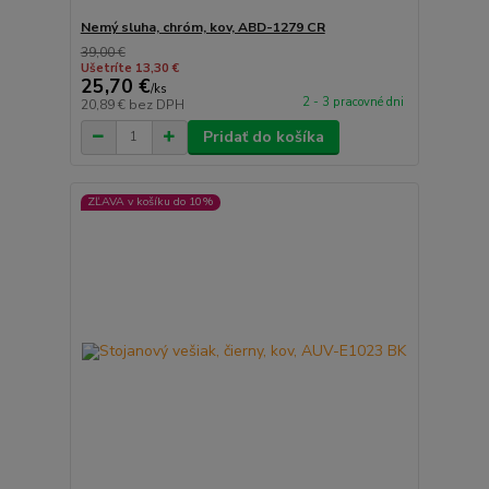
Nemý sluha, chróm, kov, ABD-1279 CR
39,00 €
Ušetríte 13,30 €
25,70 €
/
ks
2 - 3 pracovné dni
20,89 €
bez DPH
Pridať do košíka
ZĽAVA v košíku do 10%