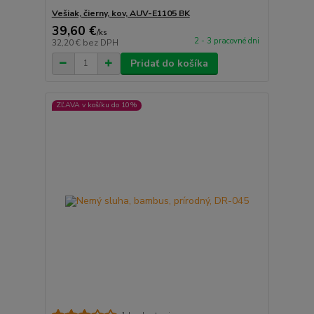
Vešiak, čierny, kov, AUV-E1105 BK
39,60 €
/
ks
2 - 3 pracovné dni
32,20 €
bez DPH
Pridať do košíka
ZĽAVA v košíku do 10%