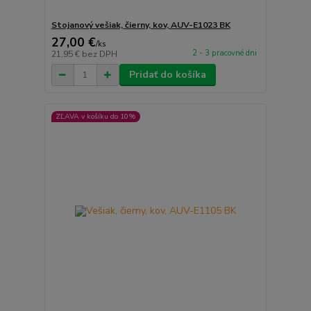
Stojanový vešiak, čierny, kov, AUV-E1023 BK
27,00 €
/
ks
2 - 3 pracovné dni
21,95 €
bez DPH
Pridať do košíka
ZĽAVA v košíku do 10%