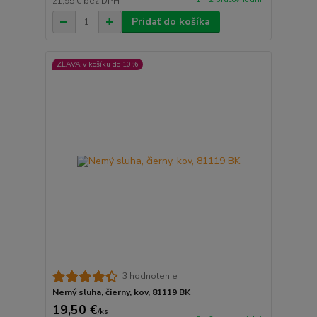
21,95 €
bez DPH
Pridať do košíka
ZĽAVA v košíku do 10%
3 hodnotenie
Nemý sluha, čierny, kov, 81119 BK
19,50 €
/
ks