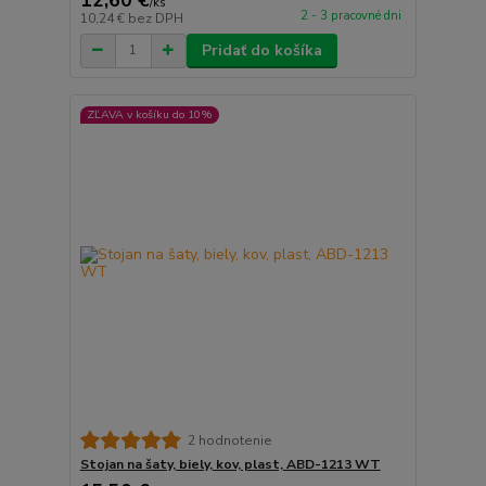
/
ks
2 - 3 pracovné dni
10,24 €
bez DPH
Pridať do košíka
ZĽAVA v košíku do 10%
2 hodnotenie
Stojan na šaty, biely, kov, plast, ABD-1213 WT