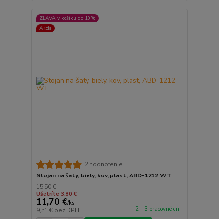
ZĽAVA v košíku do 10%
Akcia
2 hodnotenie
Stojan na šaty, biely, kov, plast, ABD-1212 WT
15,50 €
Ušetríte 3,80 €
11,70 €
/
ks
2 - 3 pracovné dni
9,51 €
bez DPH