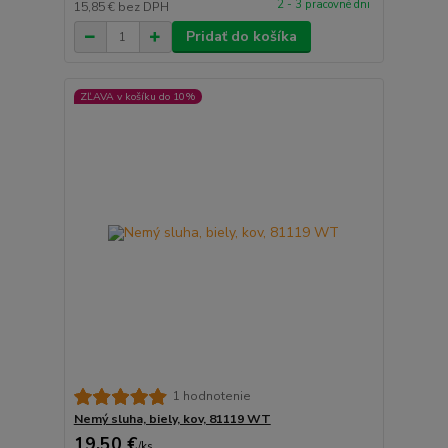
2 - 3 pracovné dni
15,85 €
bez DPH
Pridať do košíka
ZĽAVA v košíku do 10%
1 hodnotenie
Nemý sluha, biely, kov, 81119 WT
19,50 €
/
ks