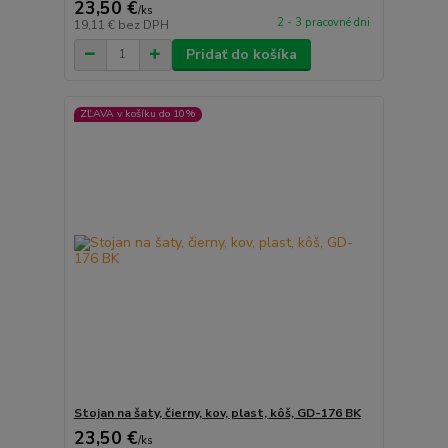
23,50 €
/
ks
2 - 3 pracovné dni
19,11 €
bez DPH
Pridať do košíka
ZĽAVA v košíku do 10%
Stojan na šaty, čierny, kov, plast, kôš, GD-176 BK
23,50 €
/
ks