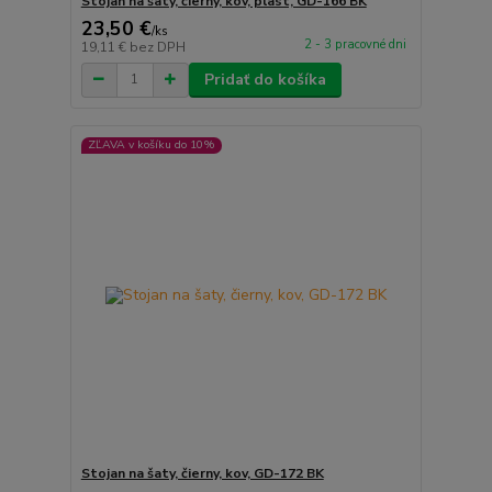
Stojan na šaty, čierny, kov, plast, GD-166 BK
23,50 €
/
ks
2 - 3 pracovné dni
19,11 €
bez DPH
Pridať do košíka
ZĽAVA v košíku do 10%
Stojan na šaty, čierny, kov, GD-172 BK