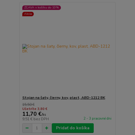
ZĽAVA v košíku do 10%
Akcia
Stojan na šaty, čierny, kov, plast, ABD-1212 BK
15,50 €
Ušetríte 3,80 €
11,70 €
/
ks
2 - 3 pracovné dni
9,51 €
bez DPH
Pridať do košíka