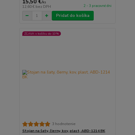
15,50 €
/
ks
2 - 3 pracovné dni
12,60 €
bez DPH
Pridať do košíka
ZĽAVA v košíku do 10%
3 hodnotenie
Stojan na šaty, čierny, kov, plast, ABD-1214 BK