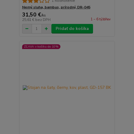
1 hodnotenie
Nemý sluha, bambus, prírodný, DR-045
31,50 €
/
ks
1 – 6 týždňov
25,61 €
bez DPH
Pridať do košíka
ZĽAVA v košíku do 10%