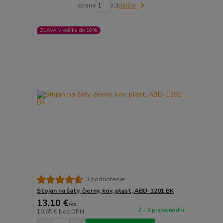
strana
z 3
ďalšie
ZĽAVA v košíku do 10%
3 hodnotenie
Stojan na šaty, čierny, kov, plast, ABD-1201 BK
13,10 €
/
ks
2 - 3 pracovné dni
10,65 €
bez DPH