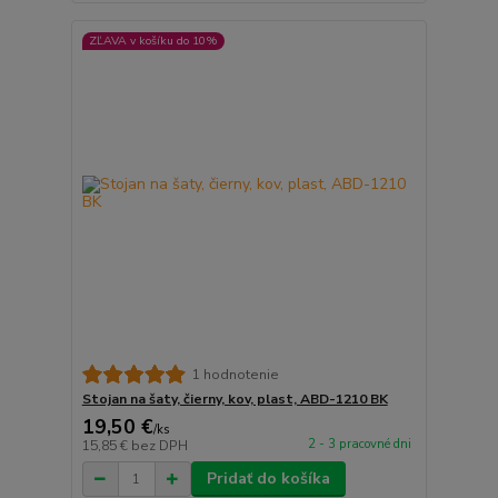
ZĽAVA v košíku do 10%
1 hodnotenie
Stojan na šaty, čierny, kov, plast, ABD-1210 BK
19,50 €
/
ks
2 - 3 pracovné dni
15,85 €
bez DPH
Pridať do košíka