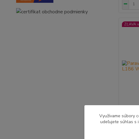
ZĽAVA v
Využívame súbory c
Paraván,
udeľujete súhlas s 
WT
99,00
80,49 €