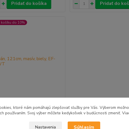
Pridať do košíka
Pridať do koš
 košíku do 10%
ookies, ktoré nám pomáhajú zlepšovať služby pre Vás. Výberom možn
 121cm, masív, biely, EF-L186
ich používaním. Svoj výber môžete kedykoľvek v budúcnosti zmeniť. Via
 €
2 - 4 pracovné
/
ks
Súhlasím
Nastavenia
dni
bez DPH