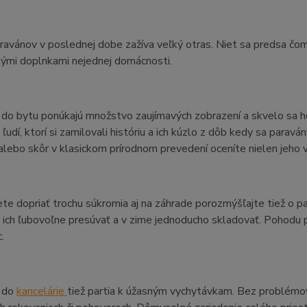
ravánov v poslednej dobe zažíva veľký otras. Niet sa predsa čom
kými doplnkami nejednej domácnosti.
do bytu ponúkajú množstvo zaujímavých zobrazení a skvelo sa h
i ľudí, ktorí si zamilovali históriu a ich kúzlo z dôb kedy sa parav
alebo skôr v klasickom prírodnom prevedení oceníte nielen jeho vzh
ete dopriať trochu súkromia aj na záhrade porozmýšľajte tiež o 
ich ľubovoľne presúvať a v zime jednoducho skladovať. Pohodu pri
.
 do
kancelárie
tiež partia k úžasným vychytávkam. Bez problémov 