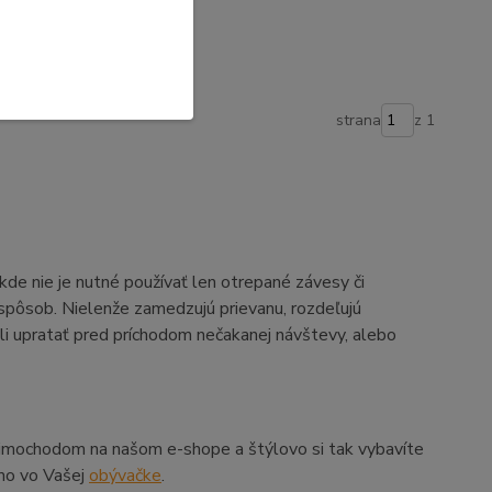
strana
z 1
kde nie je nutné používať len otrepané závesy či
ší spôsob. Nielenže zamedzujú prievanu, rozdeľujú
li upratať pred príchodom nečakanej návštevy, alebo
mimochodom na našom e-shope a štýlovo si tak vybavíte
iamo vo Vašej
obývačke
.