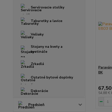
Servírovacie stolíky
Taburetky a lavice
Vešiaky
Stojany na kvety a
kvetináče
Zrkadlá
Paraván,
BK
Ostatné bytové doplnky
67,50
Dekorácie
54,88 €
Predsieň