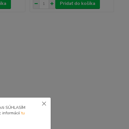
íka
Pridať do košíka
osti SÚHLASÍM
c informácií
tu