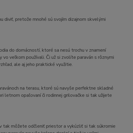
u diviť, pretože mnohé sú svojím dizajnom skvelými
odia do domácností, ktoré sa nesú trochu v znamení
ány vo veľkom používali. Či už si zvolíte paraván s rôznymi
ľad, ale aj jeho praktické využitie.
paravánoch na terasu, ktoré sú navyše perfektne skladné
 letnom opaľovaní či rodinnej grilovačke si tak užijete
tak môžete odčleniť priestor a vykúzliť si tak súkromie