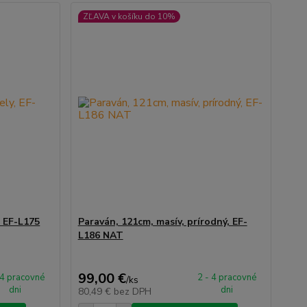
ZĽAVA v košíku do 10%
, EF-L175
Paraván, 121cm, masív, prírodný, EF-
L186 NAT
99,00 €
 4 pracovné
2 - 4 pracovné
/
ks
dni
dni
80,49 €
bez DPH