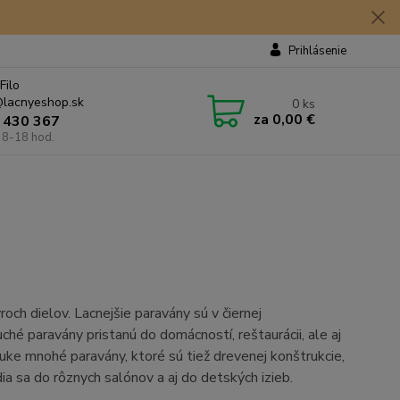
Prihlásenie
Filo
lacnyeshop.sk
0
ks
za
0,00 €
 430 367
 8-18 hod.
och dielov. Lacnejšie paravány sú v čiernej
ché paravány pristanú do domácností, reštaurácii, ale aj
uke mnohé paravány, ktoré sú tiež drevenej konštrukcie,
dia sa do rôznych salónov a aj do detských izieb.