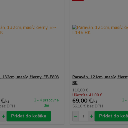
 132cm, masív, čierny, EF-E803
Paraván, 121cm, masív, čiern
BK
110,00 €
Ušetríte 41,00 €
 €
69,00 €
2 - 4 pracovné
2 -
/
ks
/
ks
dni
bez DPH
56,10 €
bez DPH
Pridať do košíka
Pridať do koš