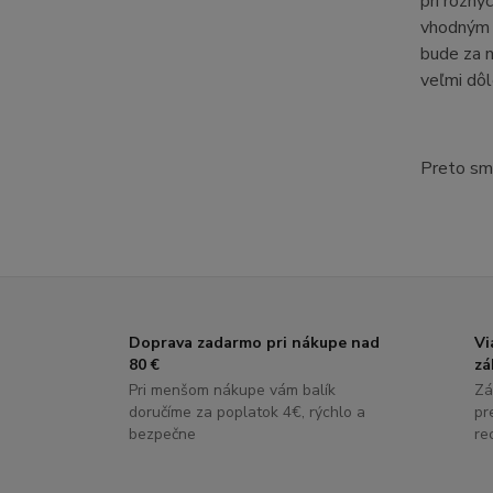
pri rôzny
vhodným d
bude za n
veľmi dôl
Preto sm
Doprava zadarmo pri nákupe nad
Vi
80 €
zá
Pri menšom nákupe vám balík
Zá
doručíme za poplatok 4€, rýchlo a
pr
bezpečne
re