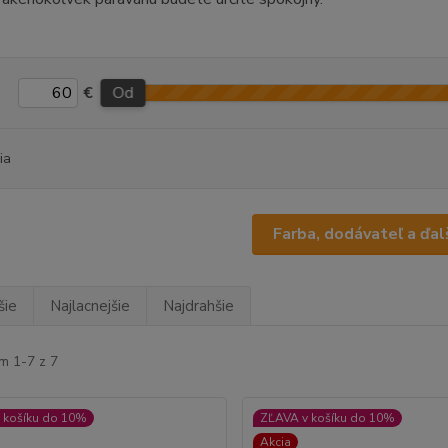
€
Od
ia
Farba, dodávateľ a ďalš
šie
Najlacnejšie
Najdrahšie
m 1-7 z 7
 košíku do 10%
ZĽAVA v košíku do 10%
Akcia