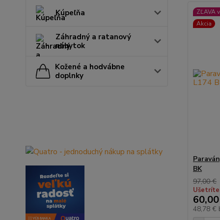
Kúpeľňa
ZĽAVA v
Akcia
Záhradný a ratanový
nábytok
Kožené a hodvábne
doplnky
Paraván
BK
97,00 €
Ušetríte
60,00
48,78 €