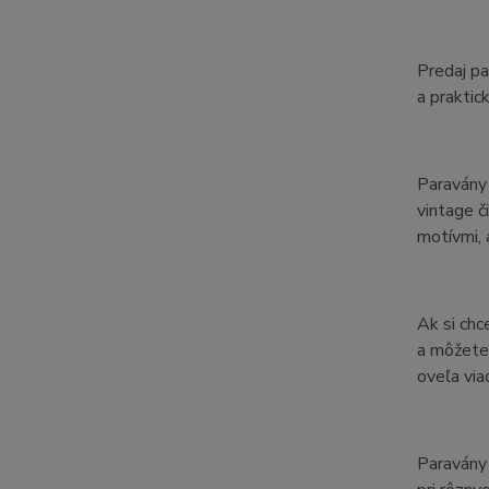
Predaj pa
a praktic
Paravány 
vintage č
motívmi, 
Ak si chc
a môžete 
oveľa viac
Paravány