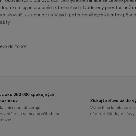
ch rokovaniach či pohovoroch. Dômyselné zariadenie celého priest
oplnkom aj pri osobných stretnutiach. Oddelený priestor tiež m
ím skrývať tak nebude na Vašich potencionálnych klientov pôsob
ežitý.
elo do toho!
ac ako 250 000 spokojných
kazníkov
Získajte zľavu až do 
kazníci nám dôverujú –
Vyberte si kombináciu z
esvedčte sa sami a prečítajte si
ušetrite. Sledujte zľavy
cenzie