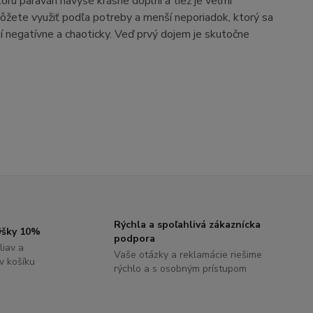
oru paraván navyše krásne doplní a tiež je veľmi
ôžete využiť podľa potreby a menší neporiadok, ktorý sa
í negatívne a chaoticky. Veď prvý dojem je skutočne
Rýchla a spoľahlivá zákaznícka
výšky 10%
podpora
liav a
Vaše otázky a reklamácie riešime
 v košíku
rýchlo a s osobným prístupom