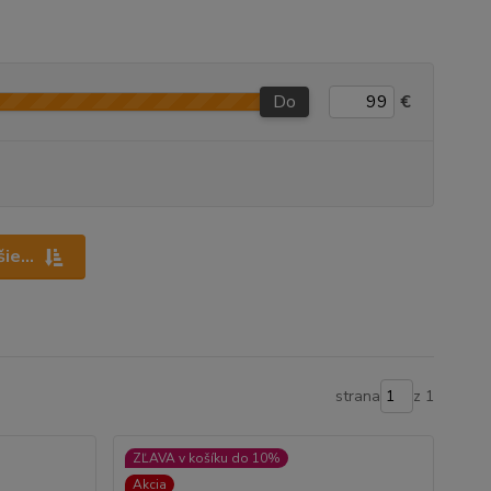
Do
€
ie...
strana
z 1
ZĽAVA v košíku do 10%
Akcia