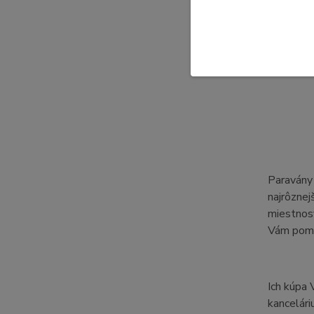
Paravány 
najrôznej
miestnosť
Vám pomôž
Ich kúpa
kancelári