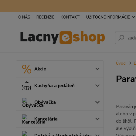
O NÁS
RECENZIE
KONTAKT
UŽITOČNÉ INFORMÁCIE
Úvod
B
Akcie
Para
Kuchyňa a jedáleň
Obývačka
Paraván j
alebo v p
Kancelária
do škôl. 
ale výplň
Výberom 
Detská a študentská izba