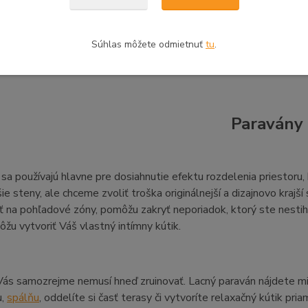
Pridať do košíka
Súhlas môžete odmietnuť
tu
.
Paravány
sa používajú hlavne pre dosiahnutie efektu rozdelenia priestoru, 
šie steny, ale chceme zvoliť troška originálnejší a dizajnovo kraj
 na pohľadové zóny, pomôžu zakryť neporiadok, ktorý ste nestih
u vytvoriť Váš vlastný intímny kútik.
 Vás samozrejme nemusí hneď zruinovať. Lacný paraván nájdete 
u,
spálňu
, oddelíte si časť terasy či vytvoríte relaxačný kútik pr