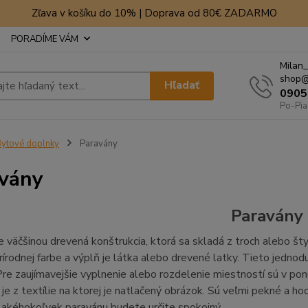
Zľava v košíku do 10% | Doprava od 80€ ZADARMO
PORADÍME VÁM
Milan_
shop@
Hľadať
0905
Po-Pia
ytové doplnky
Paravány
vány
Paravány
e väčšinou drevená konštrukcia, ktorá sa skladá z troch alebo štyr
rírodnej farbe a výplň je látka alebo drevené latky. Tieto jednodu
Pre zaujímavejšie vyplnenie alebo rozdelenie miestností sú v pon
 je z textílie na ktorej je natlačený obrázok. Sú veľmi pekné a ho
akéhokoľvek paravánu budete určite spokojný.