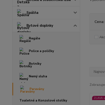
Spálňa
Cena:
Bytové doplnky
Akc
Regále
Police a poličky
Botníky
Najnov
Nemý sluha
Zobrazuje
Paravány
ZĽAVA v
Toaletné a Konzolové stolíky