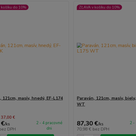
 košíku do 10%
ZĽAVA v košíku do 10%
, 121cm, masív, hnedý, EF-L174
Paraván, 121cm, masív, biely
WT
 37,00 €
 €
87,30 €
2 - 4 pracovné
2 -
/
ks
/
ks
dni
bez DPH
70,98 €
bez DPH