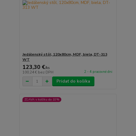
Jedálenský stôl, 120x80cm, MDF, biela, DT-313
WT
123,30 €
/
ks
2 - 4 pracovné dni
100,24 €
bez DPH
Pridať do košíka
ZĽAVA v košíku do 10%