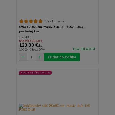
1 hodnotenie
Stôl 120x75cm, masív, buk, BT-6957 BUK3 -
posledný kus
158,40 €
Ušetríte 35,10 €
123,30 €
/
ks
tovar SKLADOM
100,24 €
bez DPH
Pridať do košíka
ZĽAVA v košíku do 10%