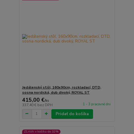
Jedálenský stôl, 160x90cm, rozkladací, DTD,
sosna nordická, dub divoký, ROYAL ST
415,00 €
/
ks
1 - 3 pracovné dni
337,40 €
bez DPH
Pridať do košíka
ZĽAVA v košíku do 10%