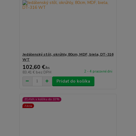
Jedálenský stôl, okrúhly, 80cm, MDF, biela, DT-316
WT
102,60 €
/
ks
2 - 4 pracovné dni
83,41 €
bez DPH
Pridať do košíka
ZĽAVA v košíku do 10%
Akcia