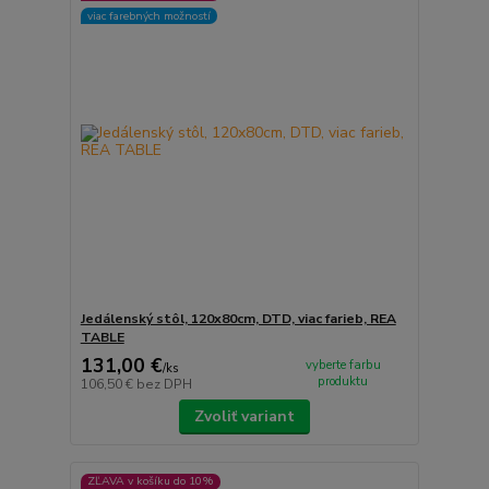
viac farebných možností
Jedálenský stôl, 120x80cm, DTD, viac farieb, REA
TABLE
131,00 €
vyberte farbu
/
ks
produktu
106,50 €
bez DPH
Zvoliť variant
ZĽAVA v košíku do 10%