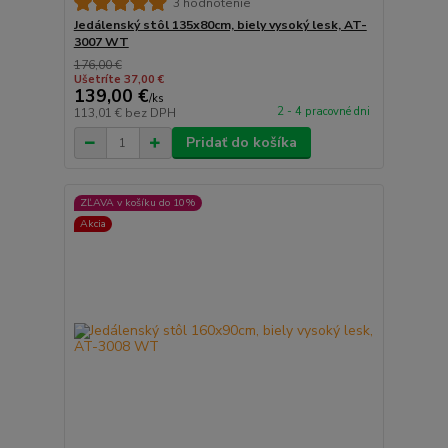
3 hodnotenie
Jedálenský stôl 135x80cm, biely vysoký lesk, AT-
3007 WT
176,00 €
Ušetríte 37,00 €
139,00 €
/
ks
2 - 4 pracovné dni
113,01 €
bez DPH
Pridať do košíka
ZĽAVA v košíku do 10%
Akcia