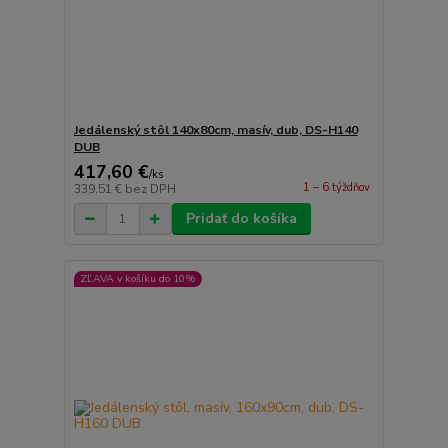
Jedálenský stôl 140x80cm, masív, dub, DS-H140
DUB
417,60 €
/
ks
1 – 6 týždňov
339,51 €
bez DPH
Pridať do košíka
ZĽAVA v košíku do 10%