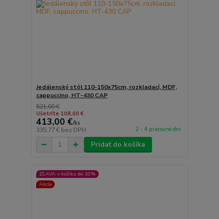
Jedálenský stôl 110-150x75cm, rozkladací, MDF,
cappuccino, HT-430 CAP
521,00 €
Ušetríte 108,00 €
413,00 €
/
ks
2 - 4 pracovné dni
335,77 €
bez DPH
Pridať do košíka
ZĽAVA v košíku do 10%
Akcia