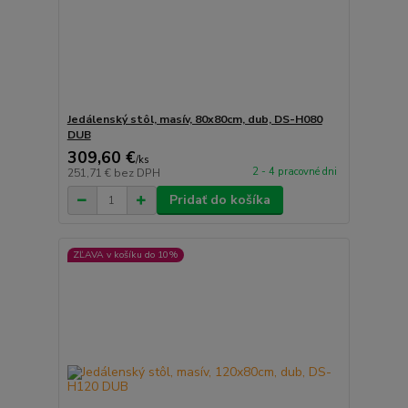
Jedálenský stôl, masív, 80x80cm, dub, DS-H080
DUB
309,60 €
/
ks
2 - 4 pracovné dni
251,71 €
bez DPH
Pridať do košíka
ZĽAVA v košíku do 10%