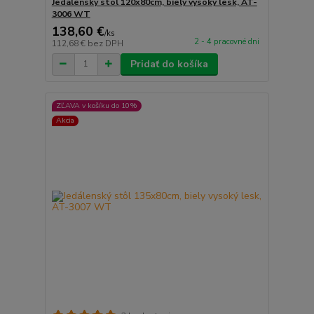
Jedálenský stôl 120x80cm, biely vysoký lesk, AT-
3006 WT
138,60 €
/
ks
2 - 4 pracovné dni
112,68 €
bez DPH
Pridať do košíka
ZĽAVA v košíku do 10%
Akcia