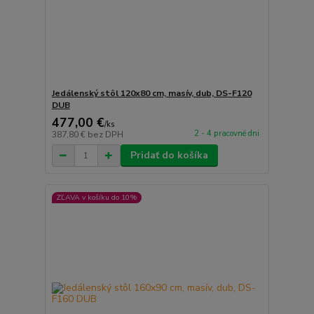
Jedálenský stôl 120x80 cm, masív, dub, DS-F120
DUB
477,00 €
/
ks
2 - 4 pracovné dni
387,80 €
bez DPH
Pridať do košíka
ZĽAVA v košíku do 10%