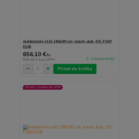
Jedálenský stôl 160x90 cm, masív, dub, DS-F160
DUB
656,10 €
/
ks
2 - 4 pracovné dni
533,41 €
bez DPH
Pridať do košíka
ZĽAVA v košíku do 10%