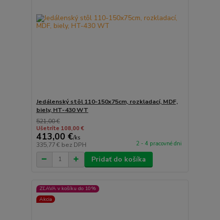
Jedálenský stôl 110-150x75cm, rozkladací, MDF,
biely, HT-430 WT
521,00 €
Ušetríte 108,00 €
413,00 €
/
ks
2 - 4 pracovné dni
335,77 €
bez DPH
Pridať do košíka
ZĽAVA v košíku do 10%
Akcia