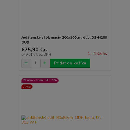
Jedálenský stôl, masív, 200x100cm, dub, DS-H200
DUB
675,90 €
/
ks
1 – 6 týždňov
549,51 €
bez DPH
Pridať do košíka
ZĽAVA v košíku do 10%
Akcia