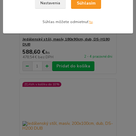
Súhlasím
Nastavenia
Súhlas môžete odmietnuť
tu
.
Jedálenský stôl, masív, 180x90cm, dub, DS-H180
DUB
588,60 €
/
ks
2 - 4 pracovné dni
478,54 €
bez DPH
Pridať do košíka
ZĽAVA v košíku do 10%