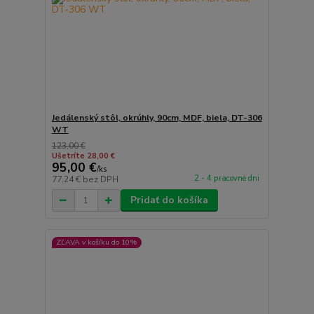
Jedálenský stôl, okrúhly, 90cm, MDF, biela, DT-306
WT
123,00 €
Ušetríte 28,00 €
95,00 €
/
ks
2 - 4 pracovné dni
77,24 €
bez DPH
Pridať do košíka
ZĽAVA v košíku do 10%