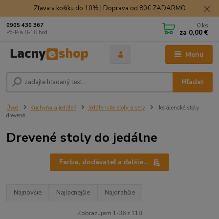
Zľava v košíku do 10% | Doprava od 80€ ZADARMO
0
ks
0905 430 367
za
0,00 €
Po-Pia 8-18 hod.
Menu
Hľadať
Úvod
Kuchyňa a jedáleň
Jedálenské stoly a sety
Jedálenské stoly
drevené
Drevené stoly do jedálne
Farba, dodávateľ a ďalšie...
Najnovšie
Najlacnejšie
Najdrahšie
Zobrazujem 1-36 z 118