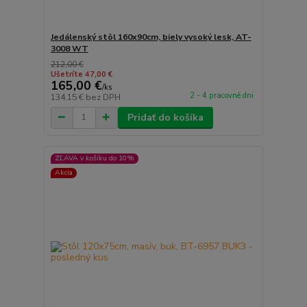
Jedálenský stôl 160x90cm, biely vysoký lesk, AT-
3008 WT
212,00 €
Ušetríte 47,00 €
165,00 €
/
ks
2 - 4 pracovné dni
134,15 €
bez DPH
Pridať do košíka
ZĽAVA v košíku do 10%
Akcia