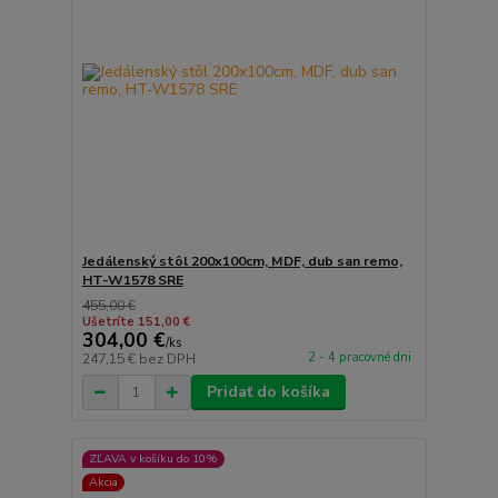
Jedálenský stôl 200x100cm, MDF, dub san remo,
HT-W1578 SRE
455,00 €
Ušetríte 151,00 €
304,00 €
/
ks
2 - 4 pracovné dni
247,15 €
bez DPH
Pridať do košíka
ZĽAVA v košíku do 10%
Akcia