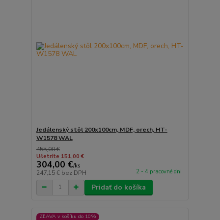
Jedálenský stôl 200x100cm, MDF, orech, HT-
W1578 WAL
455,00 €
Ušetríte 151,00 €
304,00 €
/
ks
2 - 4 pracovné dni
247,15 €
bez DPH
Pridať do košíka
ZĽAVA v košíku do 10%