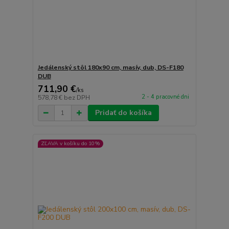
Jedálenský stôl 180x90 cm, masív, dub, DS-F180
DUB
711,90 €
/
ks
2 - 4 pracovné dni
578,78 €
bez DPH
Pridať do košíka
ZĽAVA v košíku do 10%