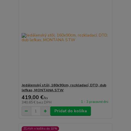
Jedálenský stôl, 160x90cm, rozkladací, DTD, dub
lefkas, MONTANA STW
419,00 €
/
ks
1 - 3 pracovné dni
340,65 €
bez DPH
Pridať do košíka
ZĽAVA v košíku do 10%