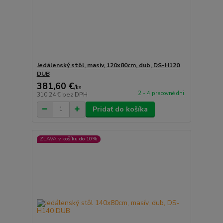
Jedálenský stôl, masív, 120x80cm, dub, DS-H120
DUB
381,60 €
/
ks
2 - 4 pracovné dni
310,24 €
bez DPH
Pridať do košíka
ZĽAVA v košíku do 10%