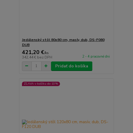
Jedálenský stôl 80x80 cm, masív, dub, DS-F080
DUB
421,20 €
/
ks
2 - 4 pracovné dni
342,44 €
bez DPH
Pridať do košíka
ZĽAVA v košíku do 10%