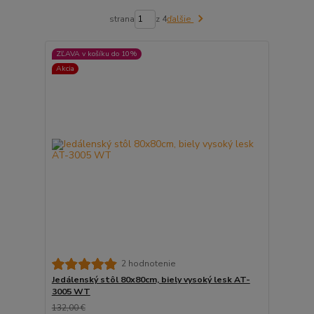
strana
z 4
ďalšie
ZĽAVA v košíku do 10%
Akcia
2 hodnotenie
Jedálenský stôl 80x80cm, biely vysoký lesk AT-
3005 WT
132,00 €