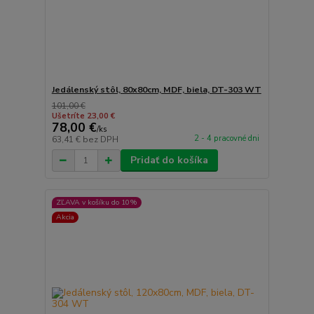
Jedálenský stôl, 80x80cm, MDF, biela, DT-303 WT
101,00 €
Ušetríte 23,00 €
78,00 €
/
ks
2 - 4 pracovné dni
63,41 €
bez DPH
Pridať do košíka
ZĽAVA v košíku do 10%
Akcia