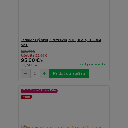
Jedálenský stôl, 120x80cm, MDF, biela, DT-304
WT
128,00 €
Ušetríte 33,00 €
95,00 €
/
ks
2 - 4 pracovné dni
77,24 €
bez DPH
Pridať do košíka
ZĽAVA v košíku do 10%
Akcia