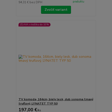
produktu
94,31 €
bez DPH
Zvoliť variant
ZĽAVA v košíku do 10%
TV komoda, 164cm, biely lesk, dub sonoma tmavý
truflový, LYNATET TYP 50
197,00 €
/
ks