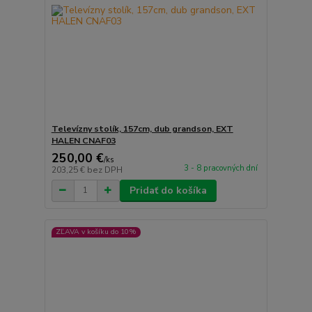
Televízny stolík, 157cm, dub grandson, EXT
HALEN CNAF03
250,00 €
/
ks
3 - 8 pracovných dní
203,25 €
bez DPH
Pridať do košíka
ZĽAVA v košíku do 10%