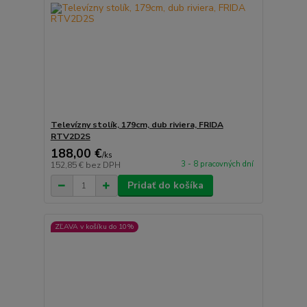
Televízny stolík, 179cm, dub riviera, FRIDA
RTV2D2S
188,00 €
/
ks
3 - 8 pracovných dní
152,85 €
bez DPH
Pridať do košíka
ZĽAVA v košíku do 10%