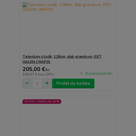
Televízny stolík, 128cm, dub grandson, EXT
HALEN CNAF01
205,00 €
/
ks
3 - 8 pracovných dní
166,67 €
bez DPH
Pridať do košíka
ZĽAVA v košíku do 10%