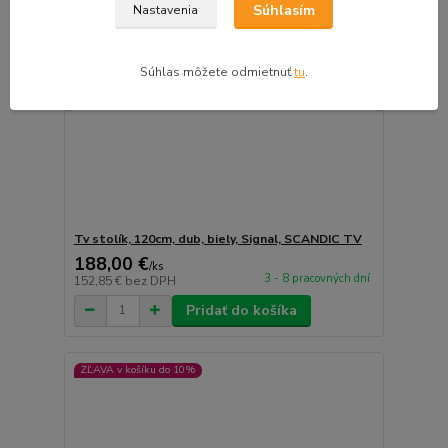
Súhlasím
Nastavenia
Súhlas môžete odmietnuť
tu
.
Tv stolík, 120cm, dub, biely, Signal, SCANDIC TV
188,00 €
/
ks
3 - 8 pracovných dní
152,85 €
bez DPH
Pridať do košíka
ZĽAVA v košíku do 10%