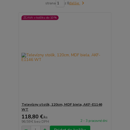
strana
z 8
ďalšie
ZĽAVA v košíku do 10%
Televízny stolík, 120cm, MDF biela, AKF-E1146
WT
118,80 €
/
ks
2 - 3 pracovné dni
96,59 €
bez DPH