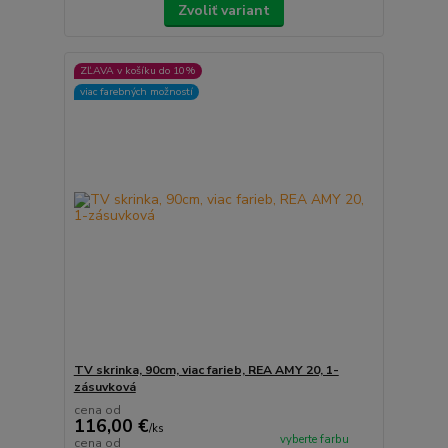
Zvoliť variant
ZĽAVA v košíku do 10%
viac farebných možností
TV skrinka, 90cm, viac farieb, REA AMY 20, 1-
zásuvková
cena od
116,00 €
/
ks
vyberte farbu
cena od