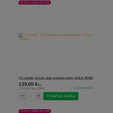
ZĽAVA v košíku do 10%
TV stolík, 117cm, dub sonoma, biely, OSLO 75391
139,00 €
/
ks
1 - 2 pracovné dni
113,01 €
bez DPH
Pridať do košíka
ZĽAVA v košíku do 10%