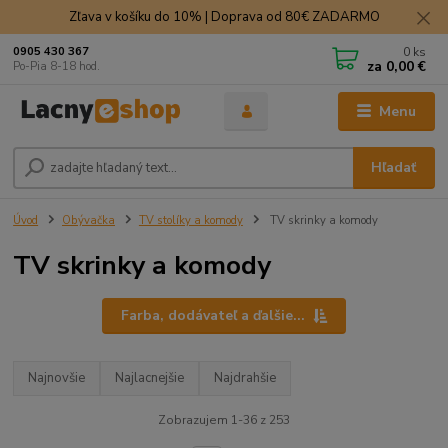
Zľava v košíku do 10% | Doprava od 80€ ZADARMO
0
ks
0905 430 367
za
0,00 €
Po-Pia 8-18 hod.
Menu
Hľadať
Úvod
Obývačka
TV stolíky a komody
TV skrinky a komody
TV skrinky a komody
Farba, dodávateľ a ďalšie...
Najnovšie
Najlacnejšie
Najdrahšie
Zobrazujem 1-36 z 253