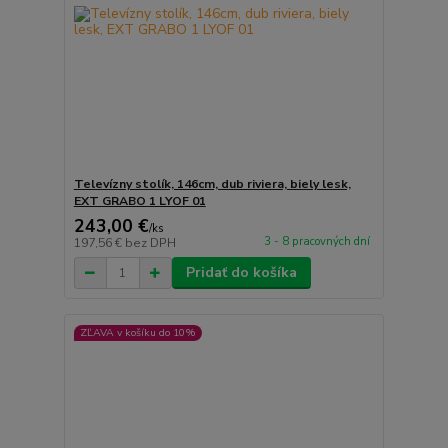
Televízny stolík, 146cm, dub riviera, biely lesk,
EXT GRABO 1 LYOF 01
243,00 €
/
ks
3 - 8 pracovných dní
197,56 €
bez DPH
Pridať do košíka
ZĽAVA v košíku do 10%