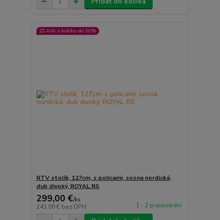
Pridať do košíka
ZĽAVA v košíku do 10%
RTV stolík, 127cm, s policami, sosna nordická,
dub divoký, ROYAL RS
299,00 €
/
ks
1 - 2 pracovné dni
243,09 €
bez DPH