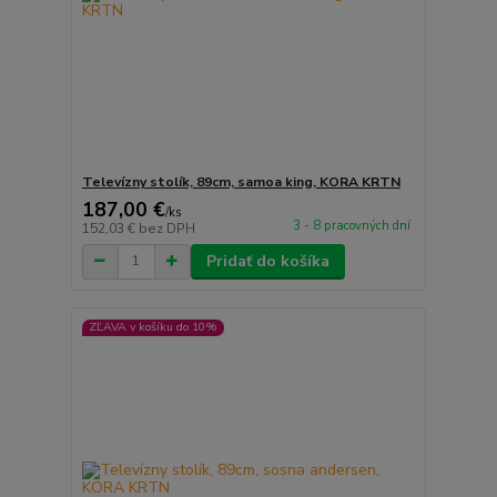
Televízny stolík, 89cm, samoa king, KORA KRTN
187,00 €
/
ks
3 - 8 pracovných dní
152,03 €
bez DPH
Pridať do košíka
ZĽAVA v košíku do 10%