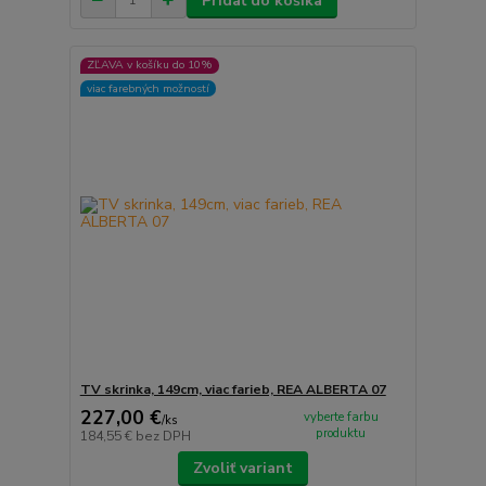
Pridať do košíka
ZĽAVA v košíku do 10%
viac farebných možností
TV skrinka, 149cm, viac farieb, REA ALBERTA 07
227,00 €
vyberte farbu
/
ks
produktu
184,55 €
bez DPH
Zvoliť variant