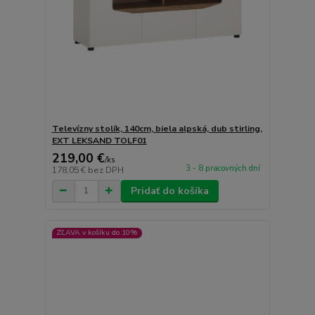
Televízny stolík, 140cm, biela alpská, dub stirling,
EXT LEKSAND TOLF01
219,00 €
/
ks
3 - 8 pracovných dní
178,05 €
bez DPH
Pridať do košíka
ZĽAVA v košíku do 10%