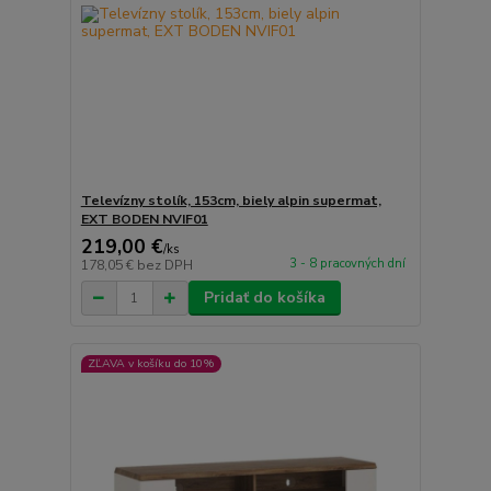
Televízny stolík, 153cm, biely alpin supermat,
EXT BODEN NVIF01
219,00 €
/
ks
3 - 8 pracovných dní
178,05 €
bez DPH
Pridať do košíka
ZĽAVA v košíku do 10%