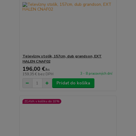
Televízny stolík, 157cm, dub grandson, EXT
HALEN CNAF02
196,00 €
/
ks
3 - 8 pracovných dní
159,35 €
bez DPH
Pridať do košíka
ZĽAVA v košíku do 10%