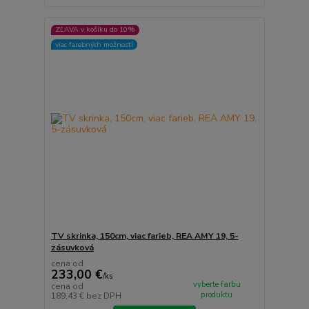
ZĽAVA v košíku do 10%
viac farebných možností
TV skrinka, 150cm, viac farieb, REA AMY 19, 5-
zásuvková
cena od
233,00 €
/
ks
vyberte farbu
cena od
produktu
189,43 €
bez DPH