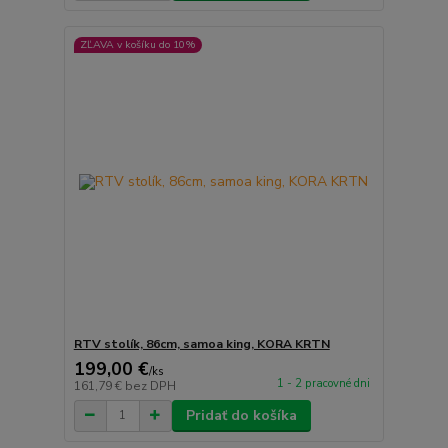
ZĽAVA v košíku do 10%
RTV stolík, 86cm, samoa king, KORA KRTN
199,00 €
/
ks
1 - 2 pracovné dni
161,79 €
bez DPH
Pridať do košíka