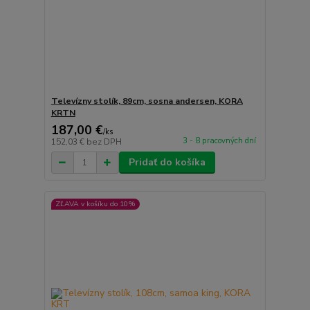
Televízny stolík, 89cm, sosna andersen, KORA
KRTN
187,00 €
/
ks
3 - 8 pracovných dní
152,03 €
bez DPH
Pridať do košíka
ZĽAVA v košíku do 10%