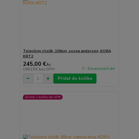
Televízny stolík, 158cm, sosna andersen, KORA
KRT2
245,00 €
/
ks
3 - 8 pracovných dní
199,19 €
bez DPH
Pridať do košíka
ZĽAVA v košíku do 10%