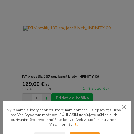
RTV stolík, 137 cm, jaseň biely, INFINITY 09
169,00 €
/
ks
1 - 2 pracovné dni
137,40 €
bez DPH
Pridať do košíka
Využívame súbory cookies, ktoré nám pomáhajú zlepšovať služby
pre Vás. Výberom možnosti SÚHLASÍM udeľujete súhlas s ich
ZĽAVA v košíku do 10%
používaním. Svoj výber môžete kedykoľvek v budúcnosti zmeniť.
Viac informácií
tu