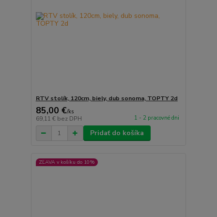
RTV stolík, 120cm, biely, dub sonoma, TOPTY 2d
85,00 €
/
ks
1 - 2 pracovné dni
69,11 €
bez DPH
Pridať do košíka
ZĽAVA v košíku do 10%