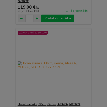
G-90 2F
119,00 €
/
ks
1 - 3 pracovné dni
96,75 €
bez DPH
Pridať do košíka
ZĽAVA v košíku do 10%
Horná skrinka, 80cm, čierna, ARAKA, MENZO,