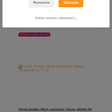
NAGU-36 1F
Súhlasím
Nastavenia
99,00 €
/
ks
1 - 3 pracovné dni
80,49 €
bez DPH
Súhlas môžete odmietnuť
tu
.
Pridať do košíka
ZĽAVA v košíku do 10%
Horná skrinka, 80cm, cashmere, čierna, ARAKA 80