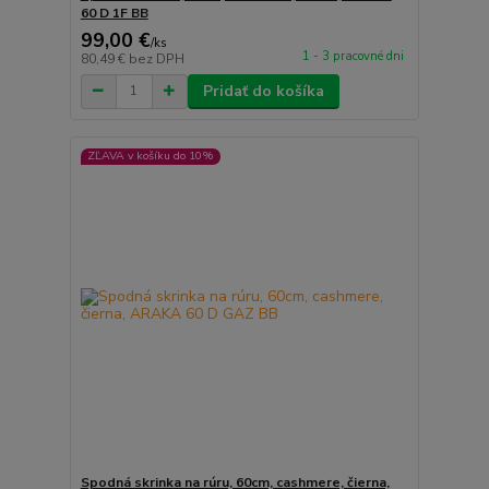
60 D 1F BB
99,00 €
/
ks
1 - 3 pracovné dni
80,49 €
bez DPH
Pridať do košíka
ZĽAVA v košíku do 10%
Spodná skrinka na rúru, 60cm, cashmere, čierna,