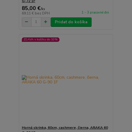
G-72 1F
85,00 €
/
ks
1 - 3 pracovné dni
69,11 €
bez DPH
Pridať do košíka
ZĽAVA v košíku do 10%
Horná skrinka, 60cm, cashmere, čierna, ARAKA 60