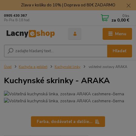
Zľava v košíku do 10% | Doprava od 80€ ZADARMO
0
ks
0905 430 367
za
0,00 €
Po-Pia 8-18 hod.
Menu
Hľadať
Úvod
Kuchyňa a jedáleň
Kuchynské linky
voliteľné zostavy ARAKA
Kuchynské skrinky - ARAKA
Farba, dodávateľ a ďalšie...