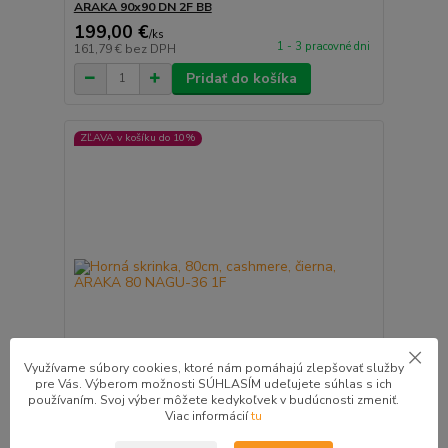
ARAKA 90x90 DN 2F BB
199,00 €
/
ks
1 - 3 pracovné dni
161,79 €
bez DPH
Pridať do košíka
ZĽAVA v košíku do 10%
Využívame súbory cookies, ktoré nám pomáhajú zlepšovať služby
pre Vás. Výberom možnosti SÚHLASÍM udeľujete súhlas s ich
používaním. Svoj výber môžete kedykoľvek v budúcnosti zmeniť.
Viac informácií
tu
Horná skrinka, 80cm, cashmere, čierna, ARAKA 80