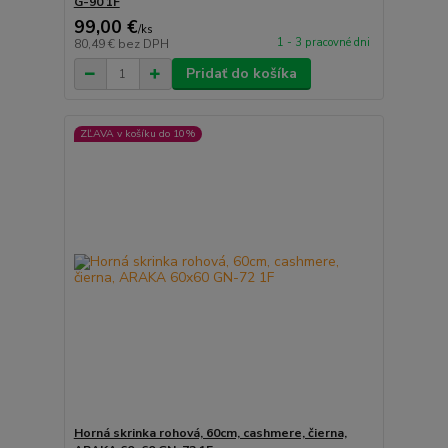
G-90 1F
99,00 €
/
ks
1 - 3 pracovné dni
80,49 €
bez DPH
Pridať do košíka
ZĽAVA v košíku do 10%
Horná skrinka rohová, 60cm, cashmere, čierna,