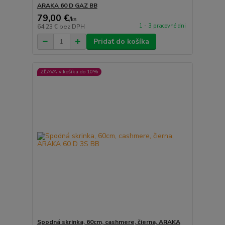
ARAKA 60 D GAZ BB
79,00 €
/
ks
1 - 3 pracovné dni
64,23 €
bez DPH
Pridať do košíka
ZĽAVA v košíku do 10%
Spodná skrinka, 60cm, cashmere, čierna, ARAKA