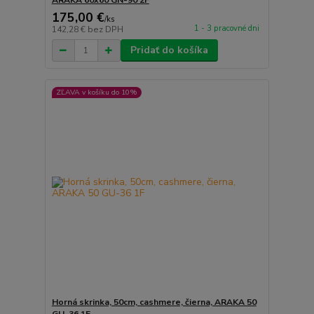
ARAKA 60x60 GN-90 2F
175,00 €
/
ks
1 - 3 pracovné dni
142,28 €
bez DPH
Pridať do košíka
ZĽAVA v košíku do 10%
Horná skrinka, 50cm, cashmere, čierna, ARAKA 50
GU-36 1F