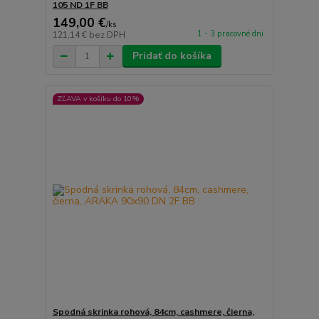
105 ND 1F BB
149,00 €
/
ks
1 - 3 pracovné dni
121,14 €
bez DPH
Pridať do košíka
ZĽAVA v košíku do 10%
Spodná skrinka rohová, 84cm, cashmere, čierna,