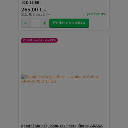
40 D 3S BB
265,00 €
/
ks
1 - 3 pracovné dni
215,45 €
bez DPH
Pridať do košíka
ZĽAVA v košíku do 10%
Spodná skrinka, 40cm, cashmere, čierna, ARAKA