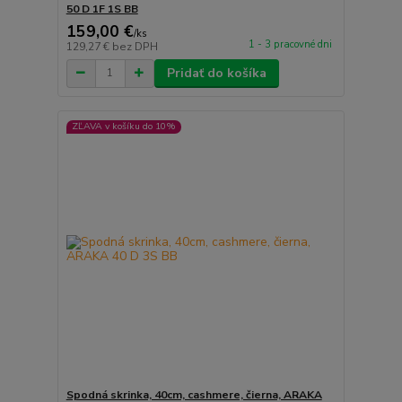
50 D 1F 1S BB
159,00 €
/
ks
1 - 3 pracovné dni
129,27 €
bez DPH
Pridať do košíka
ZĽAVA v košíku do 10%
Spodná skrinka, 40cm, cashmere, čierna, ARAKA