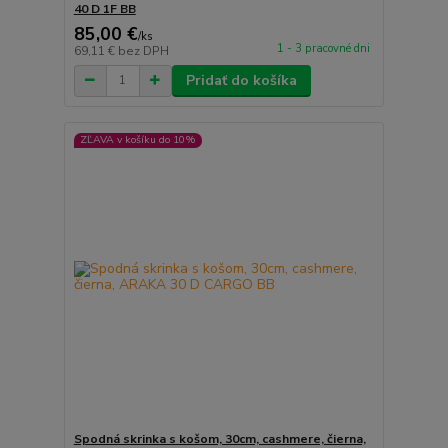
40 D 1F BB
85,00 €
/
ks
1 - 3 pracovné dni
69,11 €
bez DPH
Pridať do košíka
ZĽAVA v košíku do 10%
Spodná skrinka s košom, 30cm, cashmere, čierna,