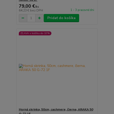
79,00 €
/
ks
1 - 3 pracovné dni
64,23 €
bez DPH
Pridať do košíka
ZĽAVA v košíku do 10%
Horná skrinka, 50cm, cashmere, čierna, ARAKA 50
G-72 1F