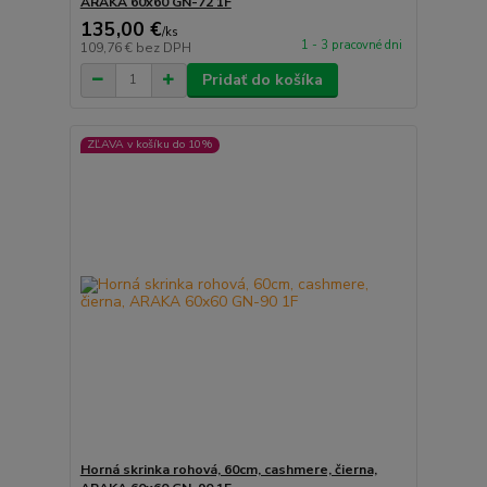
ARAKA 60x60 GN-72 1F
135,00 €
/
ks
1 - 3 pracovné dni
109,76 €
bez DPH
Pridať do košíka
ZĽAVA v košíku do 10%
Horná skrinka rohová, 60cm, cashmere, čierna,