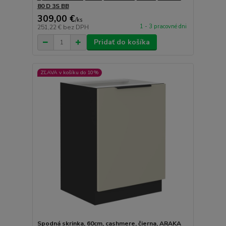
80 D 3S BB
309,00 €
/
ks
1 - 3 pracovné dni
251,22 €
bez DPH
Pridať do košíka
ZĽAVA v košíku do 10%
Spodná skrinka, 60cm, cashmere, čierna, ARAKA