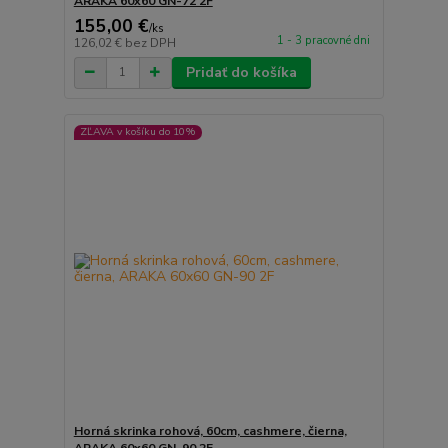
ARAKA 60x60 GN-72 2F
155,00 €
/
ks
1 - 3 pracovné dni
126,02 €
bez DPH
Pridať do košíka
ZĽAVA v košíku do 10%
Horná skrinka rohová, 60cm, cashmere, čierna,