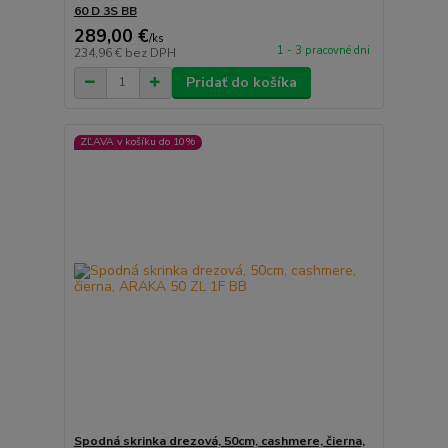
60 D 3S BB
289,00 €
/
ks
1 - 3 pracovné dni
234,96 €
bez DPH
Pridať do košíka
ZĽAVA v košíku do 10%
Spodná skrinka drezová, 50cm, cashmere, čierna,