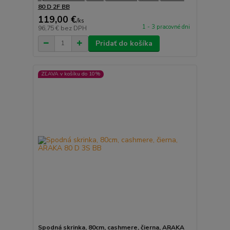
80 D 2F BB
119,00 €
/
ks
1 - 3 pracovné dni
96,75 €
bez DPH
Pridať do košíka
ZĽAVA v košíku do 10%
Spodná skrinka, 80cm, cashmere, čierna, ARAKA