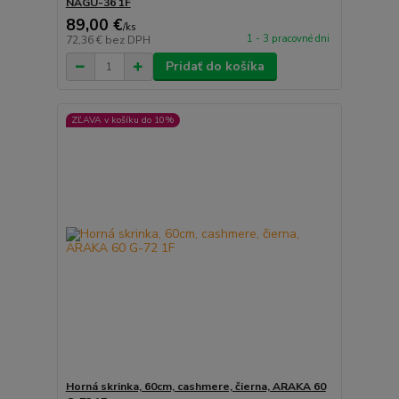
NAGU-36 1F
89,00 €
/
ks
1 - 3 pracovné dni
72,36 €
bez DPH
Pridať do košíka
ZĽAVA v košíku do 10%
Horná skrinka, 60cm, cashmere, čierna, ARAKA 60