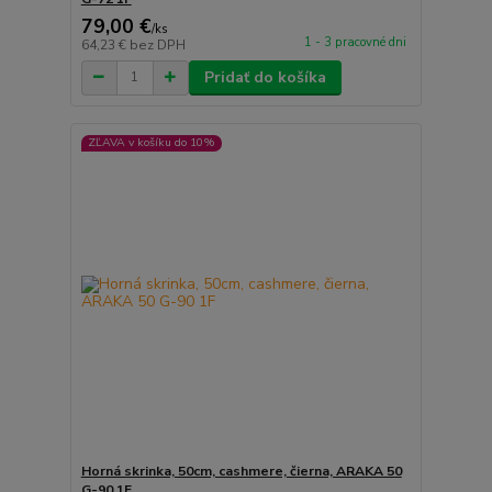
79,00 €
/
ks
1 - 3 pracovné dni
64,23 €
bez DPH
Pridať do košíka
ZĽAVA v košíku do 10%
Horná skrinka, 50cm, cashmere, čierna, ARAKA 50
G-90 1F