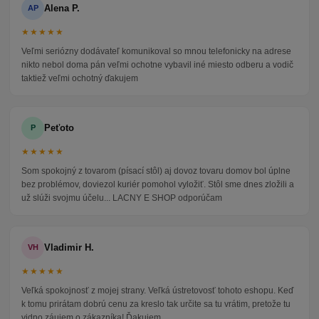
Alena P.
AP
★★★★★
Veľmi seriózny dodávateľ komunikoval so mnou telefonicky na adrese
nikto nebol doma pán veľmi ochotne vybavil iné miesto odberu a vodič
taktiež veľmi ochotný ďakujem
Peťoto
P
★★★★★
Som spokojný z tovarom (písací stôl) aj dovoz tovaru domov bol úplne
bez problémov, doviezol kuriér pomohol vyložiť. Stôl sme dnes zložili a
už slúži svojmu účelu... LACNY E SHOP odporúčam
Vladimir H.
VH
★★★★★
Veľká spokojnosť z mojej strany. Veľká ústretovosť tohoto eshopu. Keď
k tomu prirátam dobrú cenu za kreslo tak určite sa tu vrátim, pretože tu
vidno záujem o zákazníka! Ďakujem.