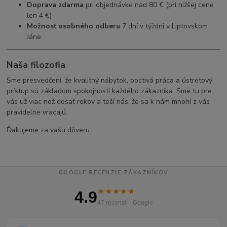
Doprava zdarma
pri objednávke nad 80 € (pri nižšej cene
len 4 €)
Možnosť osobného odberu
7 dní v týždni v Liptovskom
Jáne
Naša filozofia
Sme presvedčení, že kvalitný nábytok, poctivá práca a ústretový
prístup sú základom spokojnosti každého zákazníka. Sme tu pre
vás už viac než desať rokov a teší nás, že sa k nám mnohí z vás
pravidelne vracajú.
Ďakujeme za vašu dôveru.
GOOGLE RECENZIE ZÁKAZNÍKOV
★★★★★
4.9
47 recenzií · Google