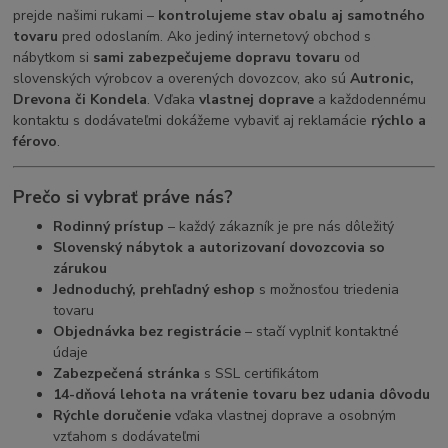
prejde našimi rukami –
kontrolujeme stav obalu aj samotného
tovaru
pred odoslaním. Ako jediný internetový obchod s
nábytkom si
sami zabezpečujeme dopravu tovaru
od
slovenských výrobcov a overených dovozcov, ako sú
Autronic,
Drevona či Kondela
. Vďaka
vlastnej doprave
a každodennému
kontaktu s dodávateľmi dokážeme vybaviť aj reklamácie
rýchlo a
férovo
.
Prečo si vybrať práve nás?
Rodinný prístup
– každý zákazník je pre nás dôležitý
Slovenský nábytok a autorizovaní dovozcovia so
zárukou
Jednoduchý, prehľadný eshop
s možnosťou triedenia
tovaru
Objednávka bez registrácie
– stačí vyplniť kontaktné
údaje
Zabezpečená stránka
s SSL certifikátom
14-dňová lehota na vrátenie tovaru bez udania dôvodu
Rýchle doručenie
vďaka vlastnej doprave a osobným
vzťahom s dodávateľmi