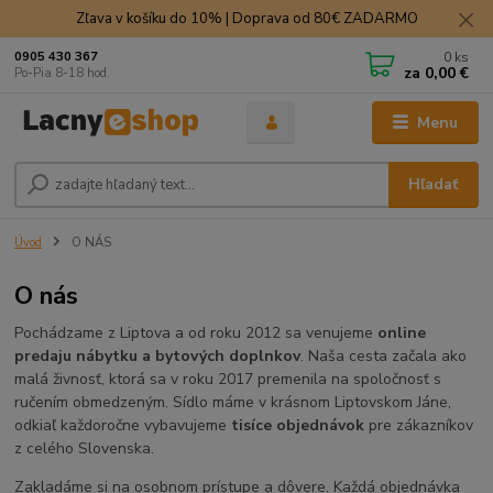
Zľava v košíku do 10% | Doprava od 80€ ZADARMO
0
ks
0905 430 367
za
0,00 €
Po-Pia 8-18 hod.
Menu
Hľadať
Úvod
O NÁS
O nás
Pochádzame z Liptova a od roku 2012 sa venujeme
online
predaju nábytku a bytových doplnkov
. Naša cesta začala ako
malá živnosť, ktorá sa v roku 2017 premenila na spoločnosť s
ručením obmedzeným. Sídlo máme v krásnom Liptovskom Jáne,
odkiaľ každoročne vybavujeme
tisíce objednávok
pre zákazníkov
z celého Slovenska.
Zakladáme si na osobnom prístupe a dôvere. Každá objednávka