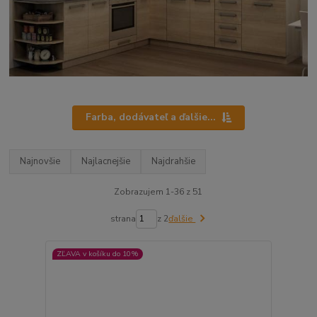
Farba, dodávateľ a ďalšie...
Najnovšie
Najlacnejšie
Najdrahšie
Zobrazujem 1-36 z 51
strana
z 2
ďalšie
ZĽAVA v košíku do 10%