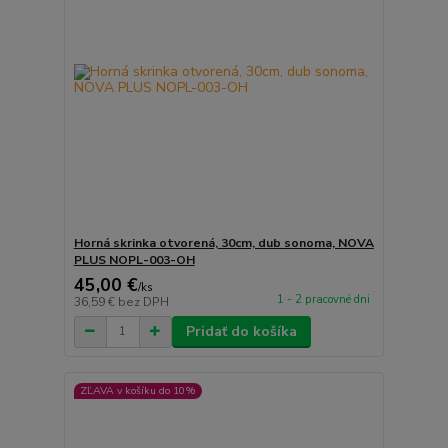
Horná skrinka otvorená, 30cm, dub sonoma, NOVA
PLUS NOPL-003-OH
45,00 €
/
ks
1 - 2 pracovné dni
36,59 €
bez DPH
Pridať do košíka
ZĽAVA v košíku do 10%