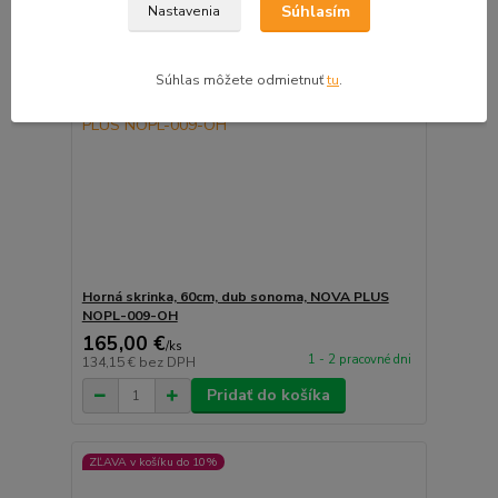
Súhlasím
Nastavenia
Súhlas môžete odmietnuť
tu
.
Horná skrinka, 60cm, dub sonoma, NOVA PLUS
NOPL-009-OH
165,00 €
/
ks
1 - 2 pracovné dni
134,15 €
bez DPH
Pridať do košíka
ZĽAVA v košíku do 10%