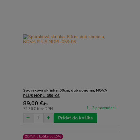
Sporáková skrinka, 60cm, dub sonoma, NOVA
PLUS NOPL-059-0S
89,00 €
/
ks
1 - 2 pracovné dni
72,36 €
bez DPH
Pridať do košíka
ZĽAVA v košíku do 10%