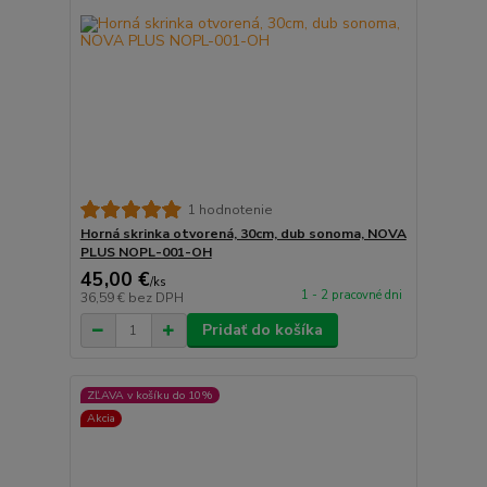
1 hodnotenie
Horná skrinka otvorená, 30cm, dub sonoma, NOVA
PLUS NOPL-001-OH
45,00 €
/
ks
1 - 2 pracovné dni
36,59 €
bez DPH
Pridať do košíka
ZĽAVA v košíku do 10%
Akcia