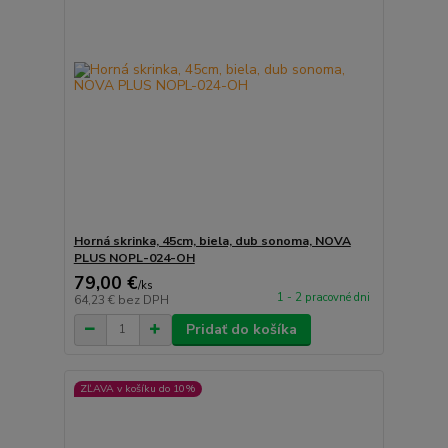
Horná skrinka, 45cm, biela, dub sonoma, NOVA
PLUS NOPL-024-OH
79,00 €
/
ks
1 - 2 pracovné dni
64,23 €
bez DPH
Pridať do košíka
ZĽAVA v košíku do 10%