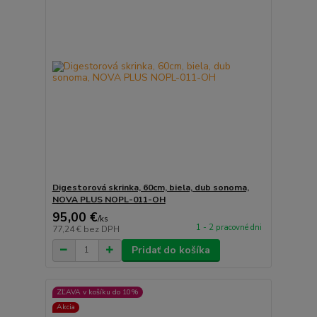
Digestorová skrinka, 60cm, biela, dub sonoma,
NOVA PLUS NOPL-011-OH
95,00 €
/
ks
1 - 2 pracovné dni
77,24 €
bez DPH
Pridať do košíka
ZĽAVA v košíku do 10%
Akcia