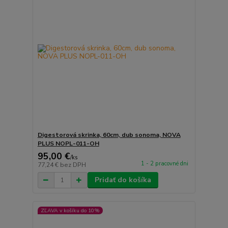
Digestorová skrinka, 60cm, dub sonoma, NOVA
PLUS NOPL-011-OH
95,00 €
/
ks
1 - 2 pracovné dni
77,24 €
bez DPH
Pridať do košíka
ZĽAVA v košíku do 10%