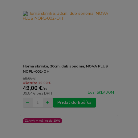
Horná skrinka, 30cm, dub sonoma, NOVA PLUS
NOPL-002-OH
59,00 €
Ušetríte 10,00 €
49,00 €
/
ks
tovar SKLADOM
39,84 €
bez DPH
Pridať do košíka
ZĽAVA v košíku do 10%