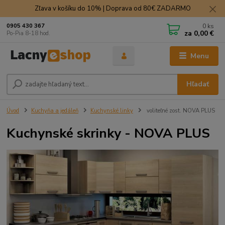
Zľava v košíku do 10% | Doprava od 80€ ZADARMO
0
ks
0905 430 367
za
0,00 €
Po-Pia 8-18 hod.
Menu
Hľadať
Úvod
Kuchyňa a jedáleň
Kuchynské linky
voliteľné zost. NOVA PLUS
Kuchynské skrinky - NOVA PLUS