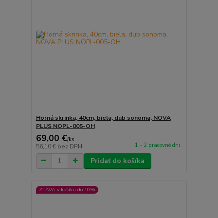
Horná skrinka, 40cm, biela, dub sonoma, NOVA
PLUS NOPL-005-OH
69,00 €
/
ks
1 - 2 pracovné dni
56,10 €
bez DPH
Pridať do košíka
ZĽAVA v košíku do 10%