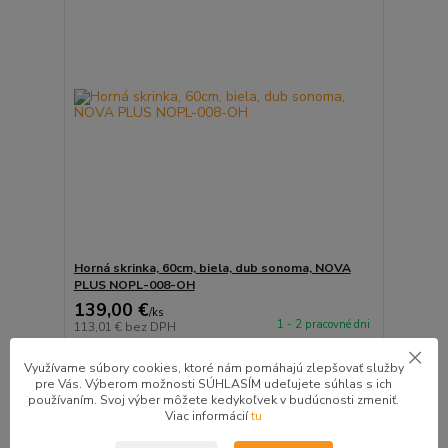
Horná skrinka, 60cm, biela, dub sonoma, NOVA
PLUS NOPL-008-OH
139,00 €
/
ks
1 - 2 pracovné dni
113,01 €
bez DPH
Pridať do košíka
Využívame súbory cookies, ktoré nám pomáhajú zlepšovať služby
pre Vás. Výberom možnosti SÚHLASÍM udeľujete súhlas s ich
používaním. Svoj výber môžete kedykoľvek v budúcnosti zmeniť.
Viac informácií
tu
ZĽAVA v košíku do 10%