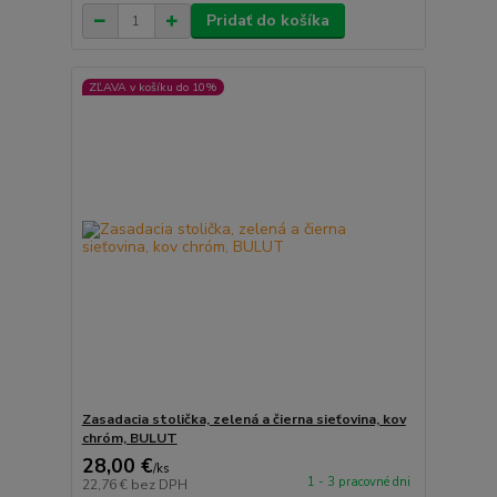
Pridať do košíka
ZĽAVA v košíku do 10%
Zasadacia stolička, zelená a čierna sieťovina, kov
chróm, BULUT
28,00 €
/
ks
1 - 3 pracovné dni
22,76 €
bez DPH