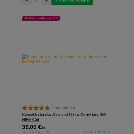
Pridať do košíka
ZĽAVA v košíku do 10%
1 hodnotenie
Kancelárska stolička, sivá látka, čierny kov, ISO
NEW C26
38,00 €
/
ks
1 - 3 pracovné dni
30,89 €
bez DPH