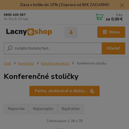
Zľava v košíku do 10% | Doprava od 80€ ZADARMO
0
ks
0905 430 367
za
0,00 €
Po-Pia 8-18 hod.
Menu
Hľadať
Úvod
Kancelária
Kancelárske kreslá
Konferenčné stoličky
Konferenčné stoličky
Farba, dodávateľ a ďalšie...
Najnovšie
Najlacnejšie
Najdrahšie
Zobrazujem 1-36 z 78