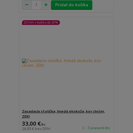
Pridať do košíka
ZĽAVA v košíku do 10%
Zasadacia stolička, hnedá ekokoža, kov chróm,
ZEKI
33,00 €
/
ks
1 - 3 pracovné dni
26,83 €
bez DPH