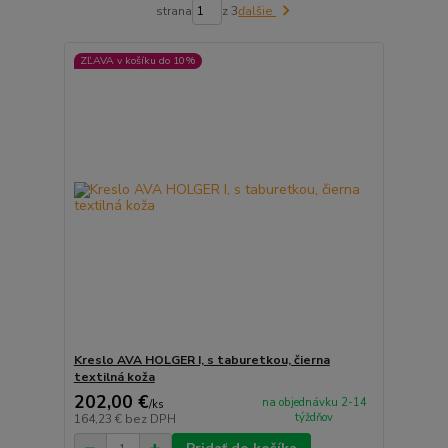
strana
z 3
ďalšie
ZĽAVA v košíku do 10%
Kreslo AVA HOLGER I, s taburetkou, čierna
textilná koža
202,00 €
na objednávku 2-14
/
ks
týždňov
164,23 €
bez DPH