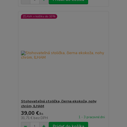
ZĽAVA v košíku do 10%
Stohovateľná stolička, čierna ekokoža, nohy
chróm, ILHAM
39,00 €
/
ks
1 - 3 pracovné dni
31,71 €
bez DPH
Pridať do košíka