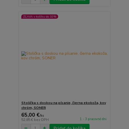
ZĽAVA v košíku do 10%
Stolička s doskou na písanie, čierna ekokoža, kov
chróm, SONER
65,00 €
/
ks
1 - 3 pracovné dni
52,85 €
bez DPH
Pridať do košíka