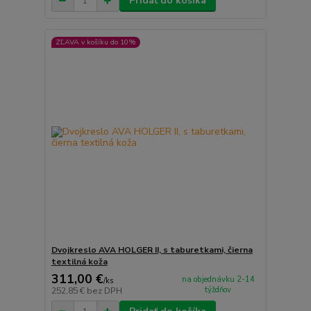
Pridať do košíka
ZĽAVA v košíku do 10%
Dvojkreslo AVA HOLGER II, s taburetkami, čierna
textilná koža
311,00 €
na objednávku 2-14
/
ks
týždňov
252,85 €
bez DPH