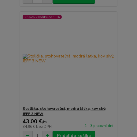
ZĽAVA v košíku do 10%
Stolička, stohovateľná, modrá látka, kov sivý,
JEFF 3 NEW
43,00 €
/
ks
1 - 3 pracovné dni
34,96 €
bez DPH
Pridať do košíka