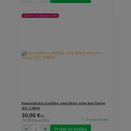
ZĽAVA v košíku do 10%
Kancelárska stolička, sivá látka, nohy kov čierny,
ISO 2 NEW
30,00 €
/
ks
1 - 3 pracovné dni
24,39 €
bez DPH
Pridať do košíka