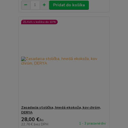
Pridať do košíka
ZĽAVA v košíku do 10%
Zasadacia stolička, hnedá ekokoža, kov chróm,
DERYA
28,00 €
/
ks
1 - 3 pracovné dni
22,76 €
bez DPH