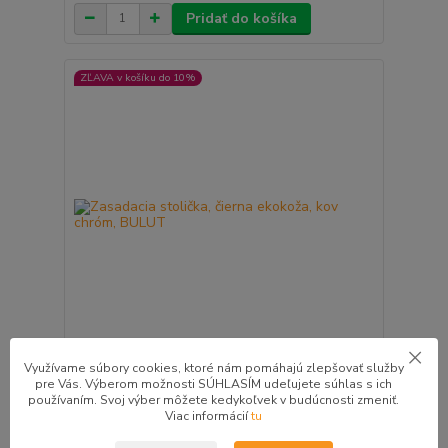
Pridať do košíka
ZĽAVA v košíku do 10%
Využívame súbory cookies, ktoré nám pomáhajú zlepšovať služby
Zasadacia stolička, čierna ekokoža, kov chróm,
pre Vás. Výberom možnosti SÚHLASÍM udeľujete súhlas s ich
BULUT
používaním. Svoj výber môžete kedykoľvek v budúcnosti zmeniť.
28,00 €
Viac informácií
tu
/
ks
1 - 3 pracovné dni
22,76 €
bez DPH