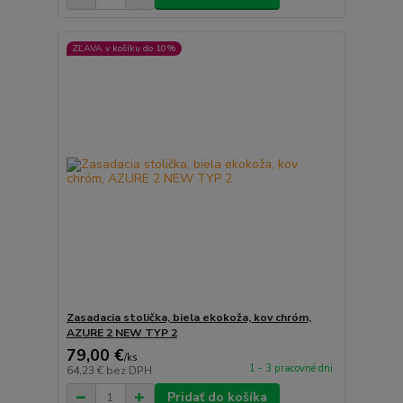
ZĽAVA v košíku do 10%
Zasadacia stolička, biela ekokoža, kov chróm,
AZURE 2 NEW TYP 2
79,00 €
/
ks
1 - 3 pracovné dni
64,23 €
bez DPH
Pridať do košíka