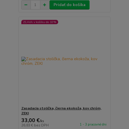
Pridať do košíka
ZĽAVA v košíku do 10%
Zasadacia stolička, čierna ekokoža, kov chróm,
ZEKI
33,00 €
/
ks
1 - 3 pracovné dni
26,83 €
bez DPH