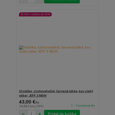
ZĽAVA v košíku do 10%
Stolička, stohovateľná, červená látka, kov zlatý
náter, JEFF 3 NEW
43,00 €
/
ks
1 - 3 pracovné dni
34,96 €
bez DPH
Pridať do košíka