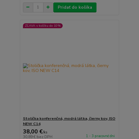
Pridať do košíka
ZĽAVA v košíku do 10%
Stolička konferenčná, modrá látka, čierny kov, ISO
NEW C14
38,00 €
/
ks
1 - 3 pracovné dni
30,89 €
bez DPH