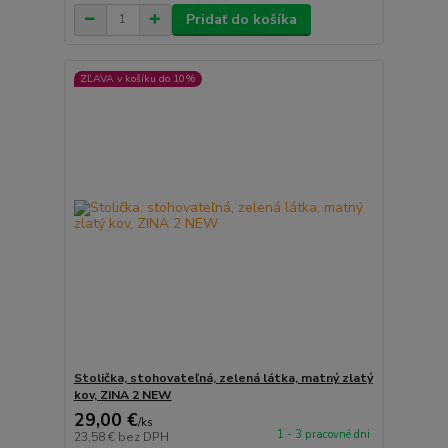
Pridať do košíka
ZĽAVA v košíku do 10%
Stolička, stohovateľná, zelená látka, matný zlatý
kov, ZINA 2 NEW
29,00 €
/
ks
1 - 3 pracovné dni
23,58 €
bez DPH