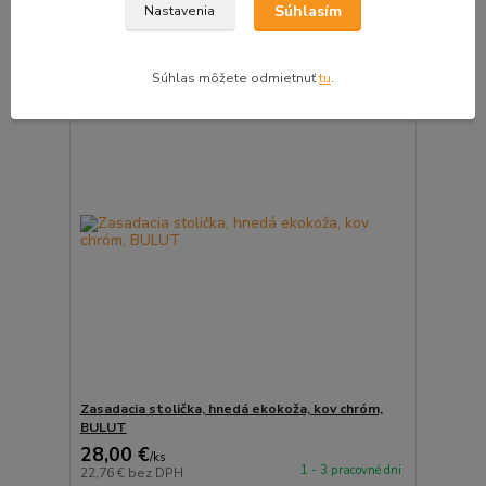
Súhlasím
Nastavenia
Pridať do košíka
Súhlas môžete odmietnuť
tu
.
ZĽAVA v košíku do 10%
Zasadacia stolička, hnedá ekokoža, kov chróm,
BULUT
28,00 €
/
ks
1 - 3 pracovné dni
22,76 €
bez DPH