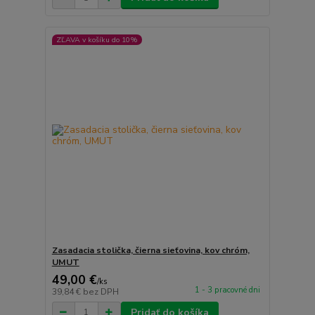
ZĽAVA v košíku do 10%
Zasadacia stolička, čierna sieťovina, kov chróm,
UMUT
49,00 €
/
ks
1 - 3 pracovné dni
39,84 €
bez DPH
Pridať do košíka