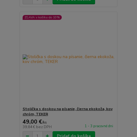
ZĽAVA v košíku do 10%
Stolička s doskou na písanie, čierna ekokoža, kov
chróm, TEKER
49,00 €
/
ks
1 - 3 pracovné dni
39,84 €
bez DPH
Pridať do košíka