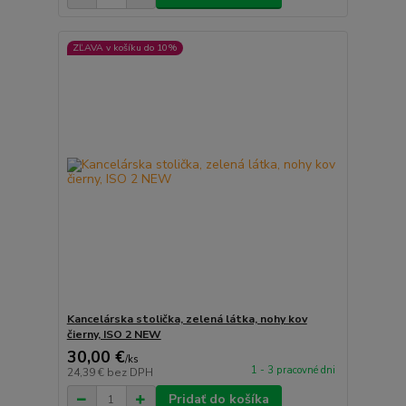
ZĽAVA v košíku do 10%
Kancelárska stolička, zelená látka, nohy kov
čierny, ISO 2 NEW
30,00 €
/
ks
1 - 3 pracovné dni
24,39 €
bez DPH
Pridať do košíka