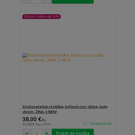
ZĽAVA v košíku do 10%
Stohovateľná stolička, béžová vzor látka, nohy
chróm, ZINA 3 NEW
38,00 €
/
ks
1 - 3 pracovné dni
30,89 €
bez DPH
Pridať do košíka