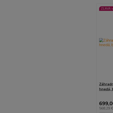
ZĽAVA v
Záhradn
hnedá, 
699,0
568,29 