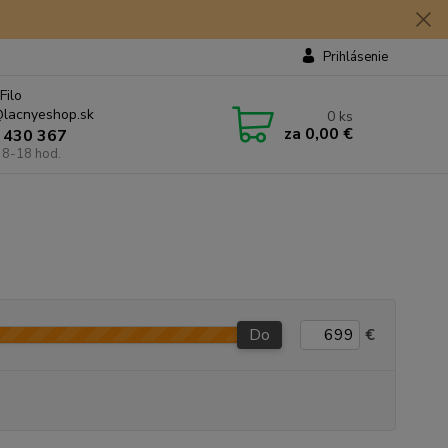
Prihlásenie
Filo
lacnyeshop.sk
0
ks
za
0,00 €
 430 367
 8-18 hod.
Do
€