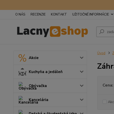
O NÁS
RECENZIE
KONTAKT
UŽITOČNÉ INFORMÁCIE
Úvod
Z
Akcie
Záhr
Kuchyňa a jedáleň
Cena:
Obývačka
Kancelária
Akc
Detská a študentská izba