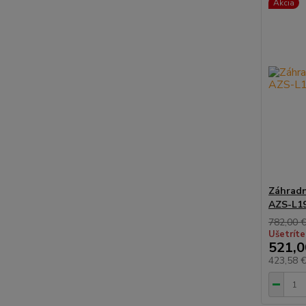
Akcia
Záhradn
AZS-L1
782,00 
Ušetríte
521,0
423,58 