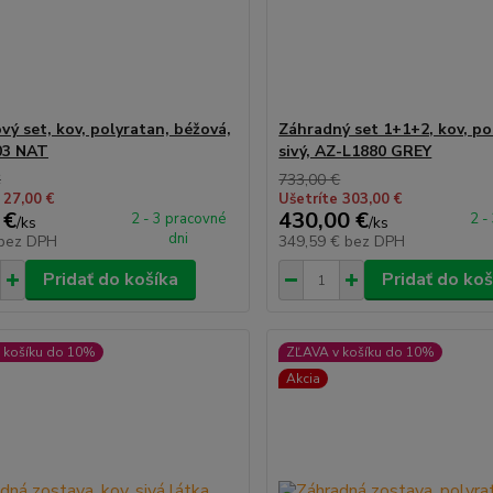
vý set, kov, polyratan, béžová,
Záhradný set 1+1+2, kov, po
03 NAT
sivý, AZ-L1880 GREY
€
733,00 €
 27,00 €
Ušetríte 303,00 €
 €
430,00 €
2 - 3 pracovné
2 -
/
ks
/
ks
dni
bez DPH
349,59 €
bez DPH
Pridať do košíka
Pridať do koš
 košíku do 10%
ZĽAVA v košíku do 10%
Akcia