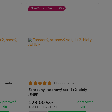
ZĽAVA v košíku do 10%
, hnedý,
1 hodnotenie
Záhradný, ratanový set, 1+2, biely,
JENER
129,00 €
 2 pracovné
1 - 2 pracovné
/
ks
dni
dni
104,88 €
bez DPH