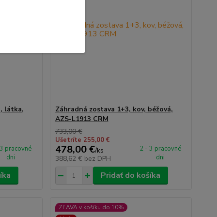
, látka,
Záhradná zostava 1+3, kov, béžová,
AZS-L1913 CRM
733,00 €
Ušetríte 255,00 €
478,00 €
 3 pracovné
2 - 3 pracovné
/
ks
dni
dni
388,62 €
bez DPH
íka
Pridať do košíka
ZĽAVA v košíku do 10%