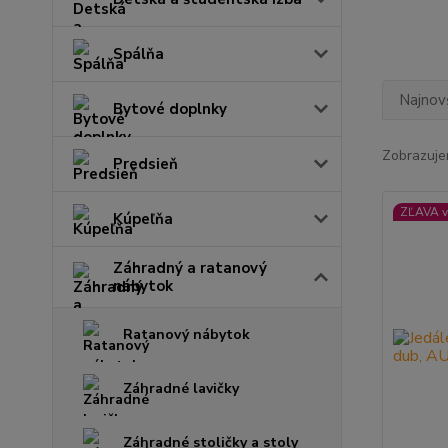
Spálňa
Najnov
Bytové doplnky
Zobrazuje
Predsieň
ZĽAVA v
Kúpeľňa
Záhradný a ratanový
nábytok
Ratanový nábytok
Záhradné lavičky
Záhradné stoličky a stoly