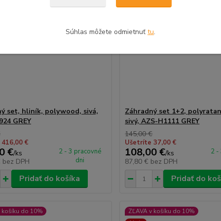
Súhlas môžete odmietnuť
tu
.
 set, hliník, polywood, sivá,
Záhradný set 1+2, polyratan
924 GREY
sivý, AZS-H1111 GREY
€
145,00 €
 416,00 €
Ušetríte 37,00 €
0 €
108,00 €
2 - 3 pracovné
2 -
/
ks
/
ks
dni
€
bez DPH
87,80 €
bez DPH
Pridať do košíka
Pridať do koš
 košíku do 10%
ZĽAVA v košíku do 10%