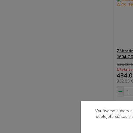
Záhradn
1604 G
636,00 
Ušetríte
434,0
352,85 
Využívame súbory c
ZĽAVA v
udeľujete súhlas s 
Akcia