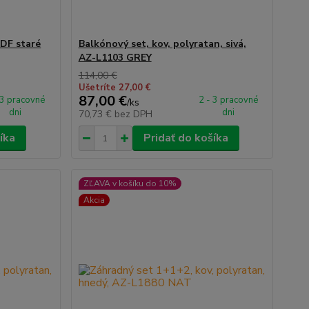
MDF staré
Balkónový set, kov, polyratan, sivá,
AZ-L1103 GREY
114,00 €
Ušetríte 27,00 €
87,00 €
 3 pracovné
2 - 3 pracovné
/
ks
dni
dni
70,73 €
bez DPH
íka
Pridať do košíka
ZĽAVA v košíku do 10%
Akcia