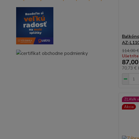
Balkóno
AZ-L11
114,00 
Ušetríte
87,00
70,73 €
ZĽAVA v
Akcia