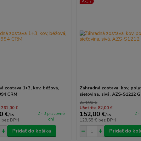
Akcia
á zostava 1+3, kov, béžová,
Záhradná zostava, kov, pol
994 CRM
sieťovina, sivá, AZS-S1212 
€
234,00 €
 261,00 €
Ušetríte 82,00 €
0 €
152,00 €
2 - 3 pracovné
2 -
/
ks
/
ks
dni
€
bez DPH
123,58 €
bez DPH
Pridať do košíka
Pridať do koš