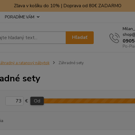
Zľava v košíku do 10% | Doprava od 80€ ZADARMO
PORADÍME VÁM
Milan_
shop@
Hľadať
0905
Po-Pia
áhradný a ratanový nábytok
Záhradné sety
adné sety
€
Od
ia