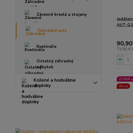
Závesné kreslá a stojany
Jedálen
AUT-G1
Záhradné sety
90,90
Kvetináče
73,90 €
Ostatný záhradný
nábytok
ZĽAVA v
Kožené a hodvábne
doplnky
Akcia