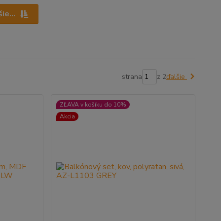
ie...
strana
z 2
ďalšie
ZĽAVA v košíku do 10%
Akcia