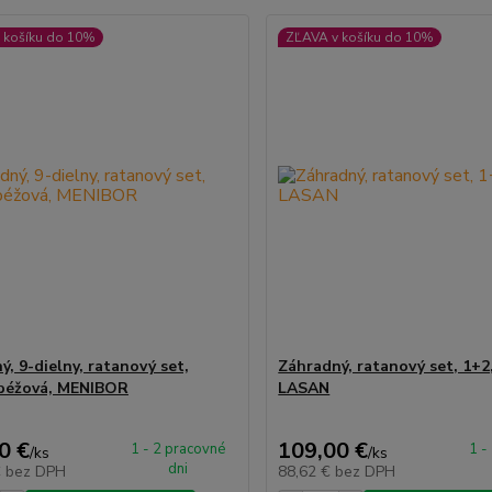
 košíku do 10%
ZĽAVA v košíku do 10%
ý, 9-dielny, ratanový set,
Záhradný, ratanový set, 1+2
béžová, MENIBOR
LASAN
0 €
109,00 €
1 - 2 pracovné
1 -
/
ks
/
ks
dni
€
bez DPH
88,62 €
bez DPH