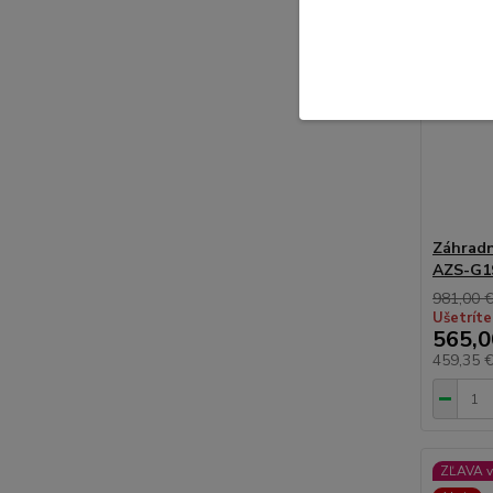
Záhradný
AZS-G1
981,00 
Ušetríte
565,0
459,35 
ZĽAVA v