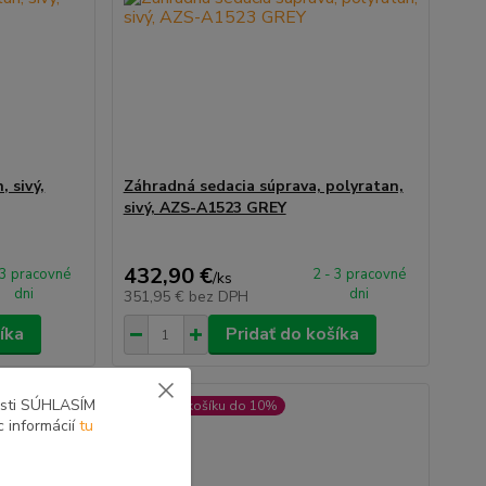
 sivý,
Záhradná sedacia súprava, polyratan,
sivý, AZS-A1523 GREY
432,90 €
 3 pracovné
2 - 3 pracovné
/
ks
dni
dni
351,95 €
bez DPH
íka
Pridať do košíka
osti SÚHLASÍM
ZĽAVA v košíku do 10%
c informácií
tu
Akcia