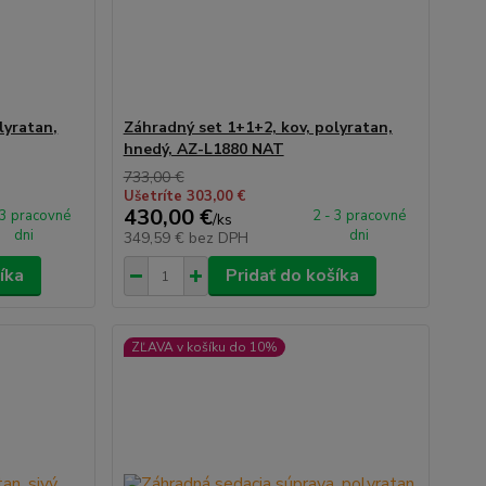
lyratan,
Záhradný set 1+1+2, kov, polyratan,
hnedý, AZ-L1880 NAT
733,00 €
Ušetríte 303,00 €
430,00 €
 3 pracovné
2 - 3 pracovné
/
ks
dni
dni
349,59 €
bez DPH
íka
Pridať do košíka
ZĽAVA v košíku do 10%