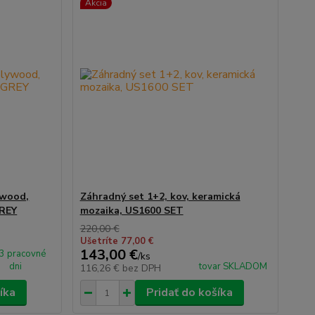
Akcia
ywood,
Záhradný set 1+2, kov, keramická
GREY
mozaika, US1600 SET
220,00 €
Ušetríte 77,00 €
143,00 €
 3 pracovné
/
ks
dni
tovar SKLADOM
116,26 €
bez DPH
íka
Pridať do košíka