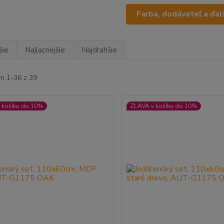
Farba, dodávateľ a ďalš
šie
Najlacnejšie
Najdrahšie
m 1-36 z 39
 košíku do 10%
ZĽAVA v košíku do 10%