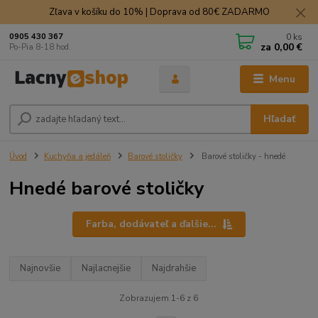
Zľava v košíku do 10% | Doprava od 80€ ZADARMO
0
ks
0905 430 367
za
0,00 €
Po-Pia 8-18 hod.
Menu
Hľadať
Úvod
Kuchyňa a jedáleň
Barové stoličky
Barové stoličky - hnedé
Hnedé barové stoličky
Farba, dodávateľ a ďalšie...
Najnovšie
Najlacnejšie
Najdrahšie
Zobrazujem 1-6 z 6