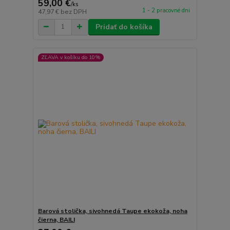
59,00 €
/
ks
1 - 2 pracovné dni
47,97 €
bez DPH
Pridať do košíka
ZĽAVA v košíku do 10%
Barová stolička, sivohnedá Taupe ekokoža, noha
čierna, BAILI