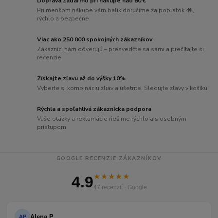
Doprava zadarmo pri nákupe nad 80 €
Pri menšom nákupe vám balík doručíme za poplatok 4€,
rýchlo a bezpečne
Viac ako 250 000 spokojných zákazníkov
Zákazníci nám dôverujú – presvedčte sa sami a prečítajte si
recenzie
Získajte zľavu až do výšky 10%
Vyberte si kombináciu zliav a ušetrite. Sledujte zľavy v košíku
Rýchla a spoľahlivá zákaznícka podpora
Vaše otázky a reklamácie riešime rýchlo a s osobným
prístupom
GOOGLE RECENZIE ZÁKAZNÍKOV
★★★★★
4.9
47 recenzií · Google
Alena P.
AP