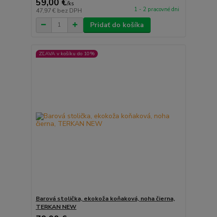
59,00 €
/
ks
1 - 2 pracovné dni
47,97 €
bez DPH
Pridať do košíka
ZĽAVA v košíku do 10%
Barová stolička, ekokoža koňaková, noha čierna,
TERKAN NEW