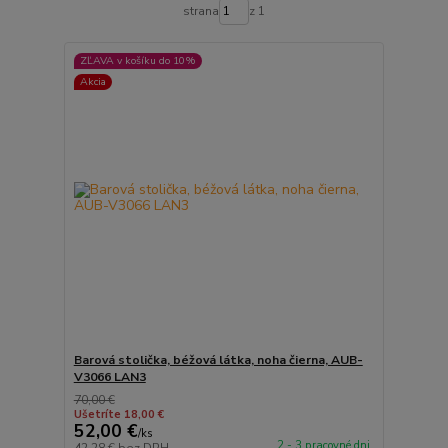
strana
z 1
ZĽAVA v košíku do 10%
Akcia
Barová stolička, béžová látka, noha čierna, AUB-
V3066 LAN3
70,00 €
Ušetríte 18,00 €
52,00 €
/
ks
2 - 3 pracovné dni
42,28 €
bez DPH