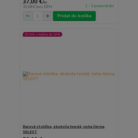
37,00 €
/
ks
1 - 2 pracovné dni
30,08 €
bez DPH
Pridať do košíka
ZĽAVA v košíku do 10%
Barová stolička, ekokoža hnedá, noha čierna,
SELEST