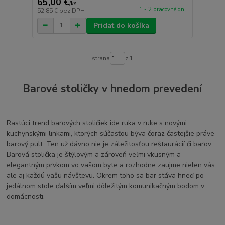
65,00 €
/
ks
1 - 2 pracovné dni
52,85 €
bez DPH
Pridať do košíka
strana
z 1
Barové stoličky v hnedom prevedení
Rastúci trend barových stoličiek ide ruka v ruke s novými
kuchynskými linkami, ktorých súčasťou býva čoraz častejšie práve
barový pult. Ten už dávno nie je záležitosťou reštaurácií či barov.
Barová stolička je štýlovým a zároveň veľmi vkusným a
elegantným prvkom vo vašom byte a rozhodne zaujme nielen vás
ale aj každú vašu návštevu. Okrem toho sa bar stáva hneď po
jedálnom stole ďalším veľmi dôležitým komunikačným bodom v
domácnosti.