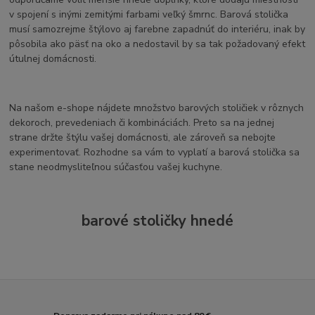
v spojení s inými zemitými farbami veľký šmrnc. Barová stolička
musí samozrejme štýlovo aj farebne zapadnúť do interiéru, inak by
pôsobila ako päsť na oko a nedostavil by sa tak požadovaný efekt
útulnej domácnosti.
Na našom e-shope nájdete množstvo barových stoličiek v rôznych
dekoroch, prevedeniach či kombináciách. Preto sa na jednej
strane držte štýlu vašej domácnosti, ale zároveň sa nebojte
experimentovať. Rozhodne sa vám to vyplatí a barová stolička sa
stane neodmysliteľnou súčasťou vašej kuchyne.
barové stoličky hnedé