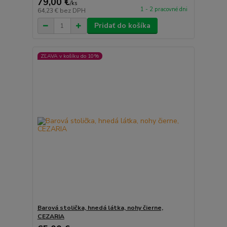
79,00 €
/
ks
1 - 2 pracovné dni
64,23 €
bez DPH
Pridať do košíka
ZĽAVA v košíku do 10%
Barová stolička, hnedá látka, nohy čierne,
CEZARIA