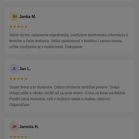
Janka M.
JM
★★★★★
Veľmi rýchle vybavenie objednávky, oceňujem telefonickú informáciu o
termíne a čase dodania. Veľká spokojnosť s kvalitou i cenou tovaru,
určite využijeme aj v budúcnosti. Ďakujeme.
Jan L.
JL
★★★★★
Super firma a to doslovne. Dátum dodania dodržali presne. Dvaja
chlapi prišli a všetko zložili až za prvé dvere. Cena za tovar perfektná.
Posteľ silná mohutná, rošt z hrubých latiek a matrac výborný.
Odporúčam.
Jarmila H.
JH
★★★★★