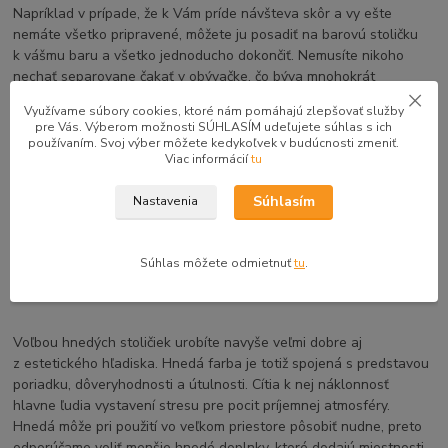
Napríklad v prípade, že k Vám príde návšteva skôr a vy ešte
nemáte všetko pripravené, môžete ju posadiť na barovú stoličku
k vášmu baru a všetko jednoducho dokončiť. Nemusíte nikoho
nechať separovane čakať v obývačke, čo býva mnohokrát
nepríjemné pre obe strany. Výsledný efekt bude tak aj napriek
Využívame súbory cookies, ktoré nám pomáhajú zlepšovať služby
menšej časovej tiesni príjemný.
pre Vás. Výberom možnosti SÚHLASÍM udeľujete súhlas s ich
používaním. Svoj výber môžete kedykoľvek v budúcnosti zmeniť.
Viac informácií
tu
Bar
a k nemu doladené barové stoličky nemusia nutne patriť len
Súhlasím
Nastavenia
do kuchyne. Barový pultík môžete mať aj napríklad v obývačke,
kde mnohokrát slúži práve na oddelenie týchto dvoch
spomínaných miestností, alebo pokojne aj na terase. Fantázii sa
Súhlas môžete odmietnuť
tu
.
medze nekladú a v bytovom dizajne to platí priam dvojnásobne.
Voľbou hnedých stoličiek urobíte navyše veľmi dobre aj
z estetického hľadiska. Hnedá farba je totiž spojená s predstavou
poriadku, dôveryhodnosti a útulnosti. Cítia k nej náklonnosť
hlavne ľudia vystavení stresu pre pocit príjemnej atmosféry.
Hnedá môže pri použití vo veľkom priestore pôsobiť nudne, preto
odporúčame voliť menšie hnedé doplnky, ktoré dodajú miestnosti