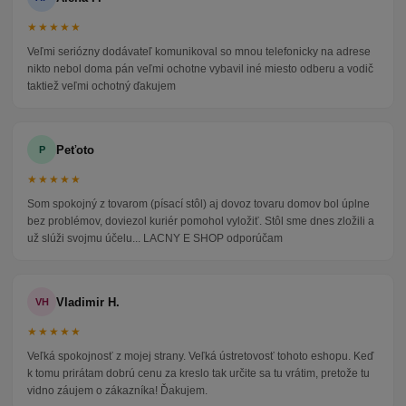
★★★★★
Veľmi seriózny dodávateľ komunikoval so mnou telefonicky na adrese
nikto nebol doma pán veľmi ochotne vybavil iné miesto odberu a vodič
taktiež veľmi ochotný ďakujem
Peťoto
P
★★★★★
Som spokojný z tovarom (písací stôl) aj dovoz tovaru domov bol úplne
bez problémov, doviezol kuriér pomohol vyložiť. Stôl sme dnes zložili a
už slúži svojmu účelu... LACNY E SHOP odporúčam
Vladimir H.
VH
★★★★★
Veľká spokojnosť z mojej strany. Veľká ústretovosť tohoto eshopu. Keď
k tomu prirátam dobrú cenu za kreslo tak určite sa tu vrátim, pretože tu
vidno záujem o zákazníka! Ďakujem.