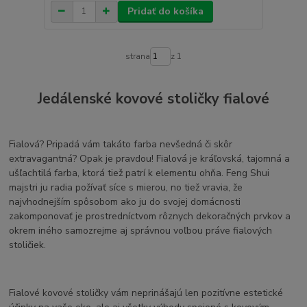
Pridať do košíka
strana
z 1
Jedálenské kovové stoličky fialové
Fialová? Pripadá vám takáto farba nevšedná či skôr
extravagantná? Opak je pravdou! Fialová je kráľovská, tajomná a
ušľachtilá farba, ktorá tiež patrí k elementu ohňa. Feng Shui
majstri ju radia požívať síce s mierou, no tiež vravia, že
najvhodnejším spôsobom ako ju do svojej domácnosti
zakomponovať je prostredníctvom rôznych dekoračných prvkov a
okrem iného samozrejme aj správnou voľbou práve fialových
stoličiek.
Fialové kovové stoličky vám neprinášajú len pozitívne estetické