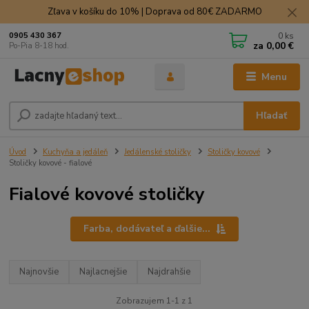
Zľava v košíku do 10% | Doprava od 80€ ZADARMO
0
ks
0905 430 367
za
0,00 €
Po-Pia 8-18 hod.
Menu
Hľadať
Úvod
Kuchyňa a jedáleň
Jedálenské stoličky
Stoličky kovové
Stoličky kovové - fialové
Fialové kovové stoličky
Farba, dodávateľ a ďalšie...
Najnovšie
Najlacnejšie
Najdrahšie
Zobrazujem 1-1 z 1