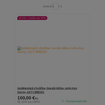
strana
z 1
ZĽAVA v košíku do 10%
Jedálenská stolička, hnedá látka, nohy kov
čierny, ASTI BREGO
100,00 €
/
ks
3 - 8 pracovných dní
81,30 €
bez DPH