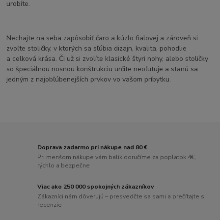
urobíte.
Nechajte na seba zapôsobiť čaro a kúzlo fialovej a zároveň si
zvoľte stoličky, v ktorých sa sľúbia dizajn, kvalita, pohodlie
a celková krása. Či už si zvolíte klasické štyri nohy, alebo stoličky
so špeciálnou nosnou konštrukciu určite neoľutuje a stanú sa
jedným z najobľúbenejších prvkov vo vašom príbytku.
Doprava zadarmo pri nákupe nad 80 €
Pri menšom nákupe vám balík doručíme za poplatok 4€,
rýchlo a bezpečne
Viac ako 250 000 spokojných zákazníkov
Zákazníci nám dôverujú – presvedčte sa sami a prečítajte si
recenzie