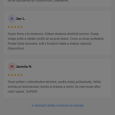
určite využijeme aj v budúcnosti. Ďakujeme.
Jan L.
JL
★★★★★
Super firma a to doslovne. Dátum dodania dodržali presne. Dvaja
chlapi prišli a všetko zložili až za prvé dvere. Cena za tovar perfektná.
Posteľ silná mohutná, rošt z hrubých latiek a matrac výborný.
Odporúčam.
Jarmila H.
JH
★★★★★
Tovar prišiel v dohodnutom termíne, podľa mojej požiadavky. Veľká
ochota pri dohodovaní, kreslo je krásne a verím, že nám bude dlho
robiť radosť. SUPER!
➜ Zobraziť všetky recenzie na Google