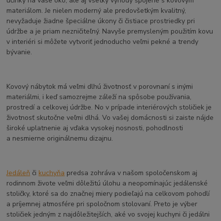
účinky na vaše oko, ale aj všetky výhody spojené s kovovým
materiálom. Je nielen moderný ale predovšetkým kvalitný,
nevyžaduje žiadne špeciálne úkony či čistiace prostriedky pri
údržbe a je priam nezničiteľný. Navyše premysleným použitím kovu
v interiéri si môžete vytvoriť jednoducho veľmi pekné a trendy
bývanie.
Kovový nábytok má veľmi dlhú životnosť v porovnaní s inými
materiálmi, i keď samozrejme záleží na spôsobe používania,
prostredí a celkovej údržbe. No v prípade interiérových stoličiek je
životnosť skutočne veľmi dlhá. Vo vašej domácnosti si zaiste nájde
široké uplatnenie aj vďaka vysokej nosnosti, pohodlnosti
a nesmierne originálnemu dizajnu.
Jedáleň
či
kuchyňa
predsa zohráva v našom spoločenskom aj
rodinnom živote veľmi dôležitú úlohu a neopomínajúc jedálenské
stoličky, ktoré sa do značnej miery podieľajú na celkovom pohodlí
a príjemnej atmosfére pri spoločnom stolovaní. Preto je výber
stoličiek jedným z najdôležitejších, aké vo svojej kuchyni či jedálni