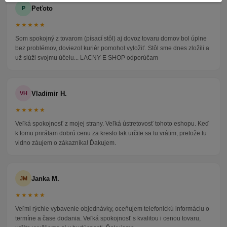
Peťoto
P
★★★★★
Som spokojný z tovarom (písací stôl) aj dovoz tovaru domov bol úplne
bez problémov, doviezol kuriér pomohol vyložiť. Stôl sme dnes zložili a
už slúži svojmu účelu... LACNY E SHOP odporúčam
Vladimir H.
VH
★★★★★
Veľká spokojnosť z mojej strany. Veľká ústretovosť tohoto eshopu. Keď
k tomu prirátam dobrú cenu za kreslo tak určite sa tu vrátim, pretože tu
vidno záujem o zákazníka! Ďakujem.
Janka M.
JM
★★★★★
Veľmi rýchle vybavenie objednávky, oceňujem telefonickú informáciu o
termíne a čase dodania. Veľká spokojnosť s kvalitou i cenou tovaru,