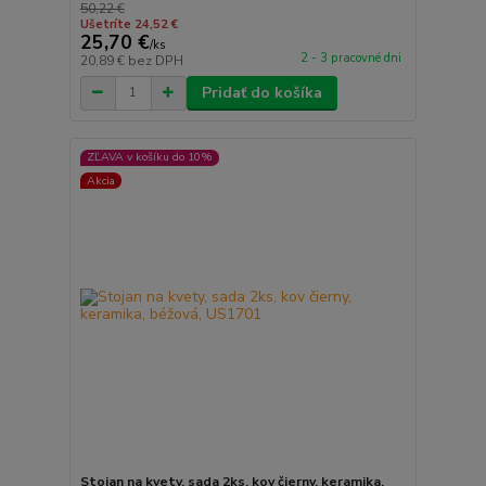
50,22 €
Ušetríte 24,52 €
25,70 €
/
ks
2 - 3 pracovné dni
20,89 €
bez DPH
Pridať do košíka
ZĽAVA v košíku do 10%
Akcia
Stojan na kvety, sada 2ks, kov čierny, keramika,