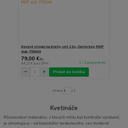
Kovový stojan na kvety, set 2 ks, čierny kov, MDF
dub, FERAN
79,00 €
/
ks
1 - 2 pracovné dni
64,23 €
bez DPH
Pridať do košíka
strana
z 1
Kvetináče
Rôznorodosť materiálov, z ktorých môžu byť kvetináče vyrobené,
je ohromujúca – od klasického terakotového, cez moderné