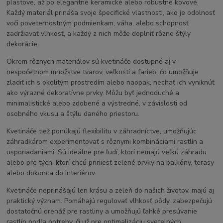
plastové, až po elegantné keramické alebo robustné kovové.
Každý materiál prináša svoje špecifické vlastnosti, ako je odolnosť
voči poveternostným podmienkam, váha, alebo schopnosť
zadržiavať vlhkosť, a každý z nich môže doplniť rôzne štýly
dekorácie.
Okrem rôznych materiálov sú kvetináče dostupné aj v
nespočetnom množstve tvarov, veľkostí a farieb, čo umožňuje
zladiť ich s okolitým prostredím alebo naopak, nechať ich vyniknúť
ako výrazné dekoratívne prvky. Môžu byť jednoduché a
minimalistické alebo zdobené a výstredné, v závislosti od
osobného vkusu a štýlu daného priestoru.
Kvetináče tiež ponúkajú flexibilitu v záhradníctve, umožňujúc
záhradkárom experimentovať s rôznymi kombináciami rastlín a
usporiadaniami. Sú ideálne pre ľudí, ktorí nemajú veľkú záhradu
alebo pre tých, ktorí chcú priniesť zelené prvky na balkóny, terasy
alebo dokonca do interiérov.
Kvetináče neprinášajú len krásu a zeleň do našich životov, majú aj
praktický význam. Pomáhajú regulovať vlhkosť pôdy, zabezpečujú
dostatočnú drenáž pre rastliny a umožňujú ľahké presúvanie
rastlín podľa potreby, či už pre optimalizáciu svetelných