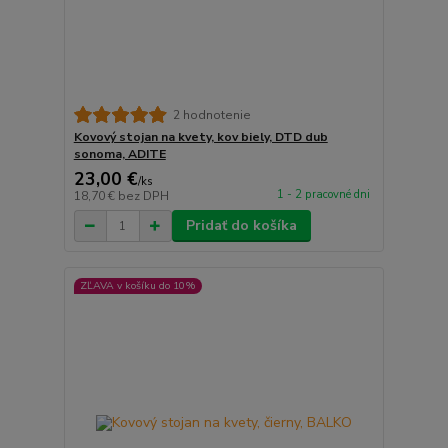
2 hodnotenie
Kovový stojan na kvety, kov biely, DTD dub
sonoma, ADITE
23,00 €
/
ks
1 - 2 pracovné dni
18,70 €
bez DPH
Pridať do košíka
ZĽAVA v košíku do 10%