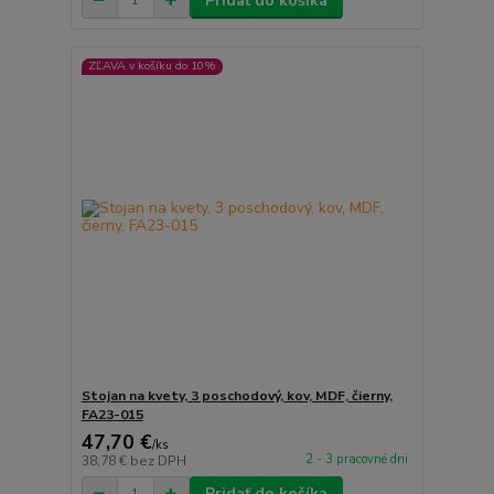
Pridať do košíka
ZĽAVA v košíku do 10%
Stojan na kvety, 3 poschodový, kov, MDF, čierny,
FA23-015
47,70 €
/
ks
2 - 3 pracovné dni
38,78 €
bez DPH
Pridať do košíka