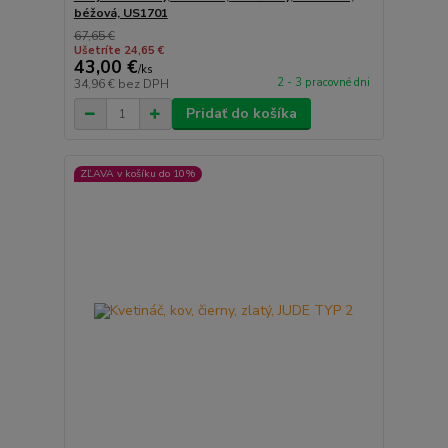
béžová, US1701
67,65 €
Ušetríte 24,65 €
43,00 €
/
ks
2 - 3 pracovné dni
34,96 €
bez DPH
Pridať do košíka
ZĽAVA v košíku do 10%