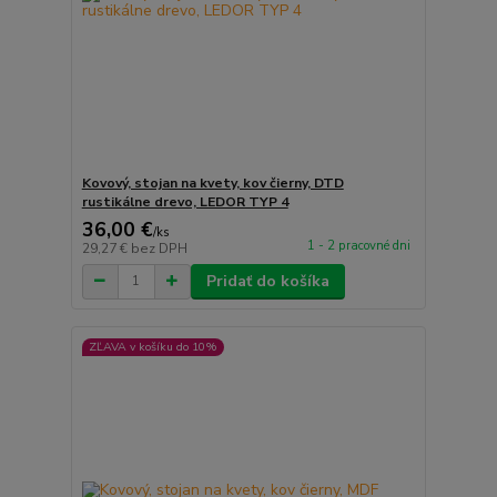
Kovový, stojan na kvety, kov čierny, DTD
rustikálne drevo, LEDOR TYP 4
36,00 €
/
ks
1 - 2 pracovné dni
29,27 €
bez DPH
Pridať do košíka
ZĽAVA v košíku do 10%