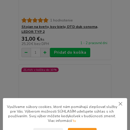
1 hodnotenie
Stojan na kvety, kov biely, DTD dub sonoma,
LEDOR TYP 2
31,00 €
/
ks
1 - 2 pracovné dni
25,20 €
bez DPH
Pridať do košíka
ZĽAVA v košíku do 10%
Využívame súbory cookies, ktoré nám pomáhajú zlepšovať služby
pre Vás. Výberom možnosti SÚHLASÍM udeľujete súhlas s ich
používaním. Svoj výber môžete kedykoľvek v budúcnosti zmeniť.
Viac informácií
tu