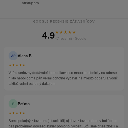
prístupom
GOOGLE RECENZIE ZÁKAZNÍKOV
★★★★★
4.9
47 recenzií · Google
Alena P.
AP
★★★★★
Veľmi seriózny dodávateľ komunikoval so mnou telefonicky na adrese
nikto nebol doma pán veľmi ochotne vybavil iné miesto odberu a vodič
taktiež veľmi ochotný ďakujem
Peťoto
P
★★★★★
Som spokojný z tovarom (písací stôl) aj dovoz tovaru domov bol úplne
bez problémov, doviezol kuriér pomohol vyložiť. Stôl sme dnes zložili a