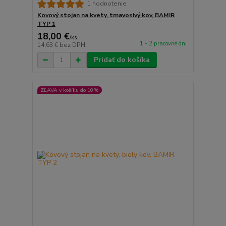
1 hodnotenie
Kovový stojan na kvety, tmavosivý kov, BAMIR
TYP 1
18,00 €
/
ks
1 - 2 pracovné dni
14,63 €
bez DPH
Pridať do košíka
ZĽAVA v košíku do 10%