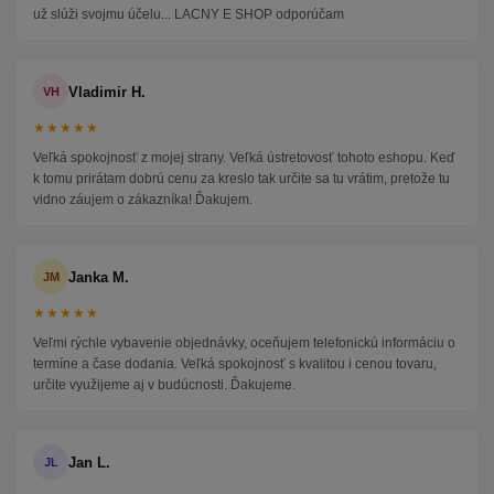
už slúži svojmu účelu... LACNY E SHOP odporúčam
Vladimir H.
VH
★★★★★
Veľká spokojnosť z mojej strany. Veľká ústretovosť tohoto eshopu. Keď
k tomu prirátam dobrú cenu za kreslo tak určite sa tu vrátim, pretože tu
vidno záujem o zákazníka! Ďakujem.
Janka M.
JM
★★★★★
Veľmi rýchle vybavenie objednávky, oceňujem telefonickú informáciu o
termíne a čase dodania. Veľká spokojnosť s kvalitou i cenou tovaru,
určite využijeme aj v budúcnosti. Ďakujeme.
Jan L.
JL