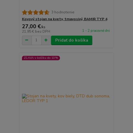
3 hodnotenie
Kovový stojan na kvety, tmavosivý, BAMIR TYP 4
27,00 €
/
ks
1 - 2 pracovné dni
21,95 €
bez DPH
Pridať do košíka
ZĽAVA v košíku do 10%