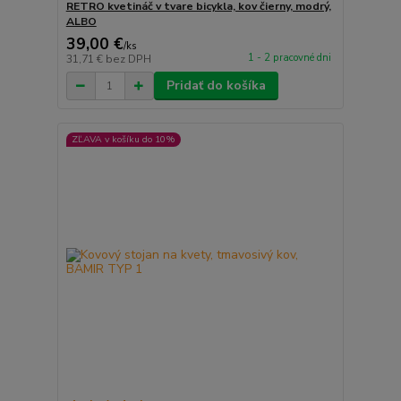
RETRO kvetináč v tvare bicykla, kov čierny, modrý,
ALBO
39,00 €
/
ks
1 - 2 pracovné dni
31,71 €
bez DPH
Pridať do košíka
ZĽAVA v košíku do 10%