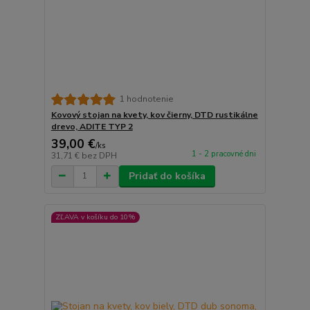
1 hodnotenie
Kovový stojan na kvety, kov čierny, DTD rustikálne
drevo, ADITE TYP 2
39,00 €
/
ks
1 - 2 pracovné dni
31,71 €
bez DPH
Pridať do košíka
ZĽAVA v košíku do 10%