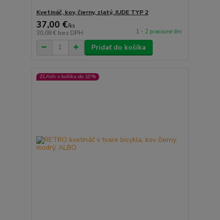
Kvetináč, kov, čierny, zlatý, JUDE TYP 2
37,00 €
/
ks
1 - 2 pracovné dni
30,08 €
bez DPH
Pridať do košíka
ZĽAVA v košíku do 10%