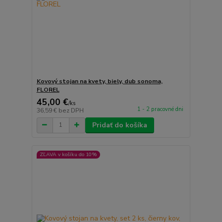
Kovový stojan na kvety, biely, dub sonoma,
FLOREL
45,00 €
/
ks
1 - 2 pracovné dni
36,59 €
bez DPH
Pridať do košíka
ZĽAVA v košíku do 10%