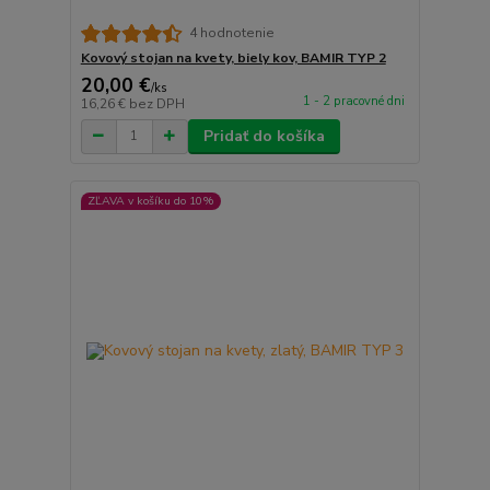
4 hodnotenie
Kovový stojan na kvety, biely kov, BAMIR TYP 2
20,00 €
/
ks
1 - 2 pracovné dni
16,26 €
bez DPH
Pridať do košíka
ZĽAVA v košíku do 10%