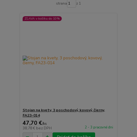
strana
z 1
ZĽAVA v košíku do 10%
Stojan na kvety, 3 poschodový, kovový, čierny,
FA23-014
47,70 €
/
ks
2 - 3 pracovné dni
38,78 €
bez DPH