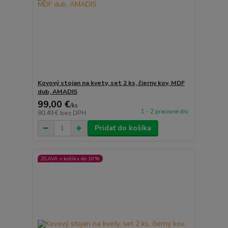
Kovový stojan na kvety, set 2 ks, čierny kov, MDF
dub, AMADIS
99,00 €
/
ks
1 - 2 pracovné dni
80,49 €
bez DPH
Pridať do košíka
ZĽAVA v košíku do 10%