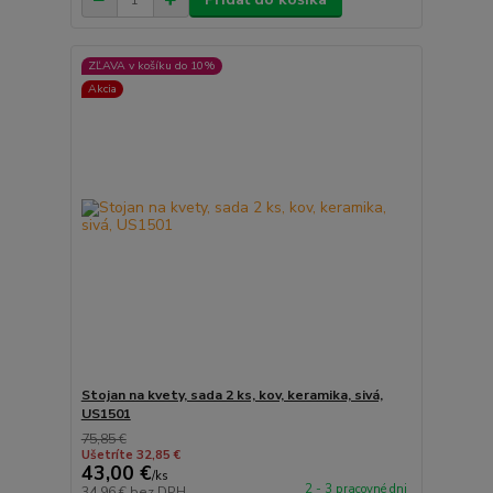
ZĽAVA v košíku do 10%
Akcia
Stojan na kvety, sada 2 ks, kov, keramika, sivá,
US1501
75,85 €
Ušetríte 32,85 €
43,00 €
/
ks
2 - 3 pracovné dni
34,96 €
bez DPH