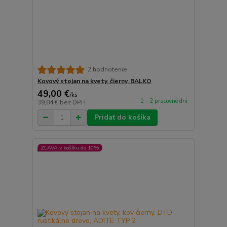
2 hodnotenie
Kovový stojan na kvety, čierny, BALKO
49,00 €
/
ks
1 - 2 pracovné dni
39,84 €
bez DPH
Pridať do košíka
ZĽAVA v košíku do 10%