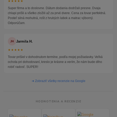
★★★★★
Super firma a to doslovne. Dátum dodania dodržali presne. Dvaja
chlapi prišli a všetko zložili až za prvé dvere. Cena za tovar perfektná.
Posteľ silná mohutná, rošt z hrubých latiek a matrac výborný.
Odporúčam.
Jarmila H.
JH
★★★★★
Tovar prišiel v dohodnutom termíne, podľa mojej požiadavky. Veľká
ochota pri dohodovaní, kreslo je krásne a verím, že nám bude dlho
robiť radosť. SUPER!
➜ Zobraziť všetky recenzie na Google
HODNOTENIA A RECENZIE