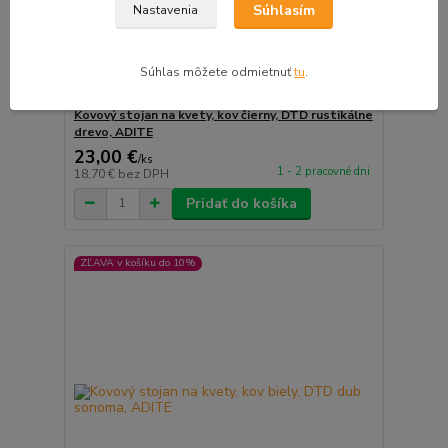
Súhlasím
Nastavenia
Súhlas môžete odmietnuť
tu
.
7 hodnotenie
Kovový stojan na kvety, kov čierny, DTD rustikálne
drevo, ADITE
23,00 €
/
ks
1 - 2 pracovné dni
18,70 €
bez DPH
Pridať do košíka
ZĽAVA v košíku do 10%