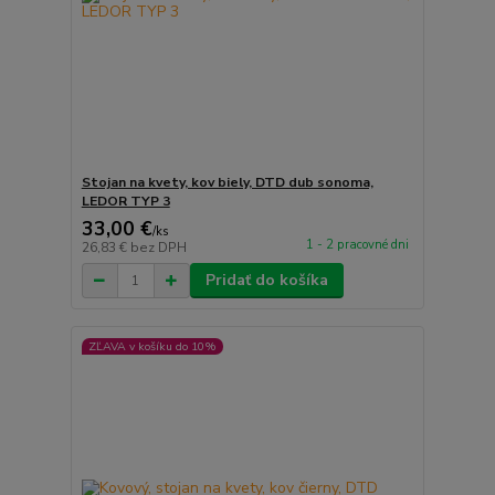
Stojan na kvety, kov biely, DTD dub sonoma,
LEDOR TYP 3
33,00 €
/
ks
1 - 2 pracovné dni
26,83 €
bez DPH
Pridať do košíka
ZĽAVA v košíku do 10%