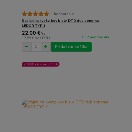
1 hodnotenie
Stojan na kvety, kov biely, DTD dub sonoma,
LEDOR TYP 1
22,00 €
/
ks
1 - 2 pracovné dni
17,89 €
bez DPH
Pridať do košíka
ZĽAVA v košíku do 10%