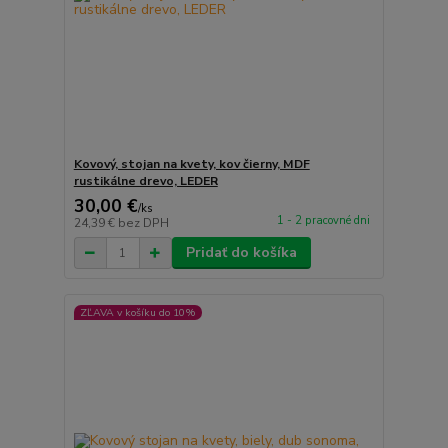
Kovový, stojan na kvety, kov čierny, MDF
rustikálne drevo, LEDER
30,00 €
/
ks
1 - 2 pracovné dni
24,39 €
bez DPH
Pridať do košíka
ZĽAVA v košíku do 10%