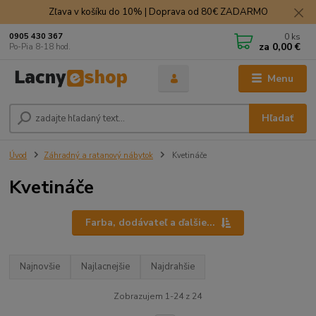
Zľava v košíku do 10% | Doprava od 80€ ZADARMO
0
ks
0905 430 367
za
0,00 €
Po-Pia 8-18 hod.
Menu
Hľadať
Úvod
Záhradný a ratanový nábytok
Kvetináče
Kvetináče
Farba, dodávateľ a ďalšie...
Najnovšie
Najlacnejšie
Najdrahšie
Zobrazujem 1-24 z 24