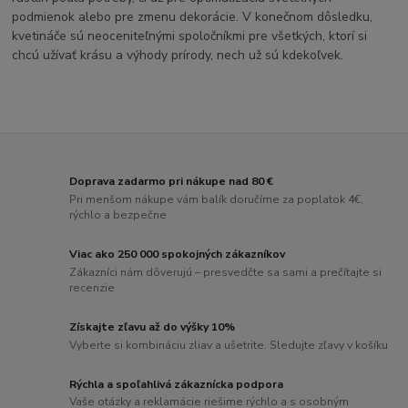
podmienok alebo pre zmenu dekorácie. V konečnom dôsledku,
kvetináče sú neoceniteľnými spoločníkmi pre všetkých, ktorí si
chcú užívať krásu a výhody prírody, nech už sú kdekoľvek.
Doprava zadarmo pri nákupe nad 80 €
Pri menšom nákupe vám balík doručíme za poplatok 4€,
rýchlo a bezpečne
Viac ako 250 000 spokojných zákazníkov
Zákazníci nám dôverujú – presvedčte sa sami a prečítajte si
recenzie
Získajte zľavu až do výšky 10%
Vyberte si kombináciu zliav a ušetrite. Sledujte zľavy v košíku
Rýchla a spoľahlivá zákaznícka podpora
Vaše otázky a reklamácie riešime rýchlo a s osobným