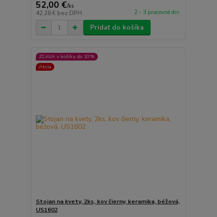
52,00 €
/
ks
2 - 3 pracovné dni
42,28 €
bez DPH
Pridať do košíka
ZĽAVA v košíku do 10%
Akcia
Stojan na kvety, 2ks, kov čierny, keramika, béžová,
US1602