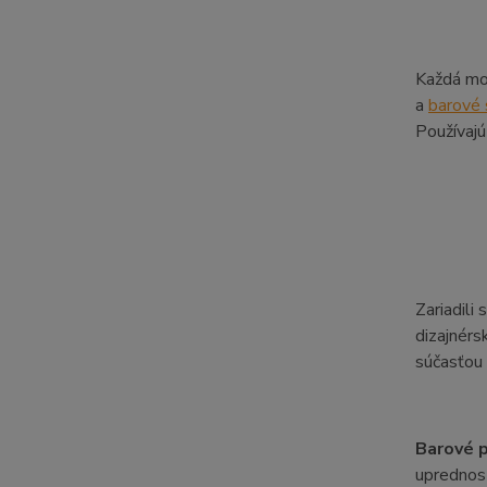
Každá mod
a
barové 
Používajú
Zariadili
dizajnérs
súčasťou 
Barové p
uprednost