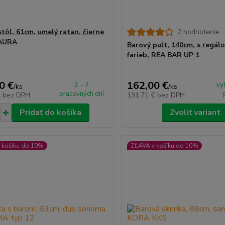
stôl, 61cm, umelý ratan, čierne
2 hodnotenie
MAURA
Barový pult, 140cm, s regálo
farieb, REA BAR UP 1
0 €
162,00 €
3 – 7
vy
/
ks
/
ks
pracovných dní
€
bez DPH
131,71 €
bez DPH
Pridať do košíka
Zvoliť variant
 košíku do 10%
ZĽAVA v košíku do 10%