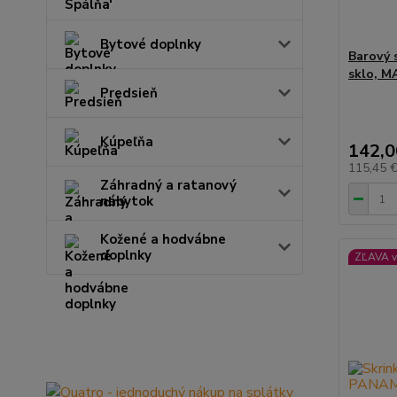
Bytové doplnky
Barový 
sklo, 
Predsieň
Kúpeľňa
142,0
115,45 
Záhradný a ratanový
nábytok
Kožené a hodvábne
doplnky
ZĽAVA v