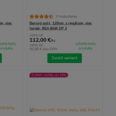
2 hodnotenie
m, viac
Barový pult, 120cm, s regálom, viac
farieb, REA BAR UP 2
cena od
112,00 €
/
ks
berte farbu
vyberte farbu
cena od
produktu
produktu
91,06 €
bez DPH
Zvoliť variant
ZĽAVA v košíku do 10%