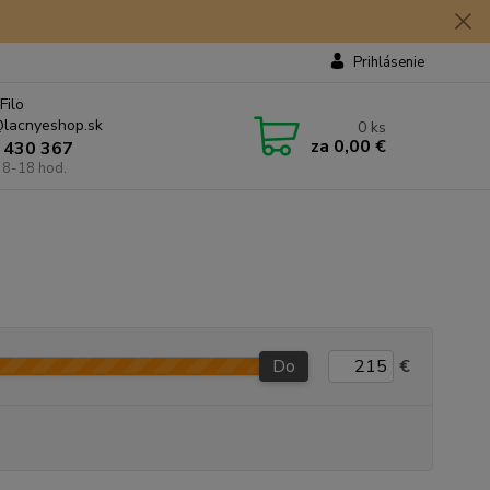
Prihlásenie
Filo
lacnyeshop.sk
0
ks
za
0,00 €
 430 367
 8-18 hod.
Do
€