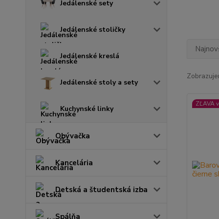
Jedálenské sety
Jedálenské stoličky
Najnov
Jedálenské kreslá
Zobrazuje
Jedálenské stoly a sety
ZĽAVA v
Kuchynské linky
Obývačka
Kancelária
Detská a študentská izba
Spálňa