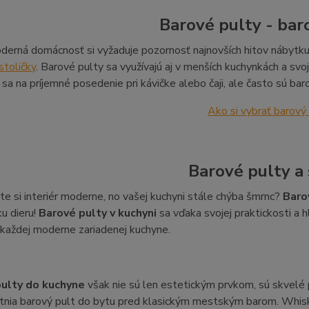
Barové pulty - bar
erná domácnosť si vyžaduje pozornosť najnovších hitov nábytku. 
stoličky
. Barové pulty sa využívajú aj v menších kuchynkách a sv
 sa na príjemné posedenie pri kávičke alebo čaji, ale často sú bar
Ako si vybrať barový
Barové pulty a 
 ste si interiér moderne, no vašej kuchyni stále chýba šmrnc?
Baro
ku dieru!
Barové pulty v kuchyni
sa vďaka svojej praktickosti a 
každej moderne zariadenej kuchyne.
ulty do kuchyne
však nie sú len estetickým prvkom, sú skvelé p
nia barový pult do bytu pred klasickým mestským barom. Whisky, 