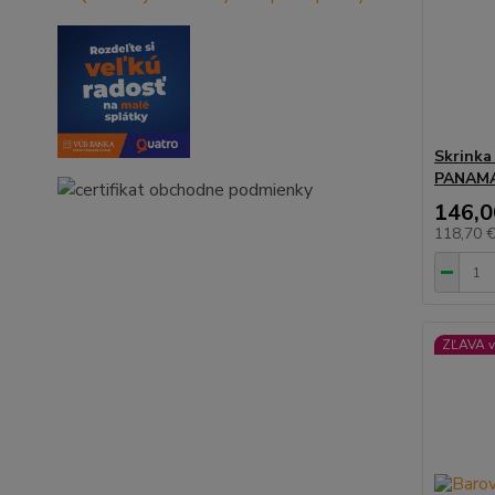
Skrinka
PANAMA
146,0
118,70 
ZĽAVA v