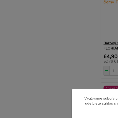
Barový s
FLORIA
64,90
52,76 €
ZĽAVA v
Využívame súbory c
udeľujete súhlas s 