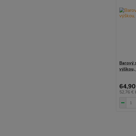
Barový 
výškou,
64,90
52,76 €