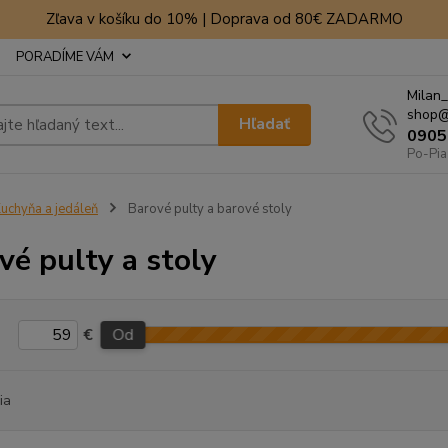
Zľava v košíku do 10% | Doprava od 80€ ZADARMO
PORADÍME VÁM
Milan_
shop@
Hľadať
0905
Po-Pia
uchyňa a jedáleň
Barové pulty a barové stoly
vé pulty a stoly
€
Od
ia