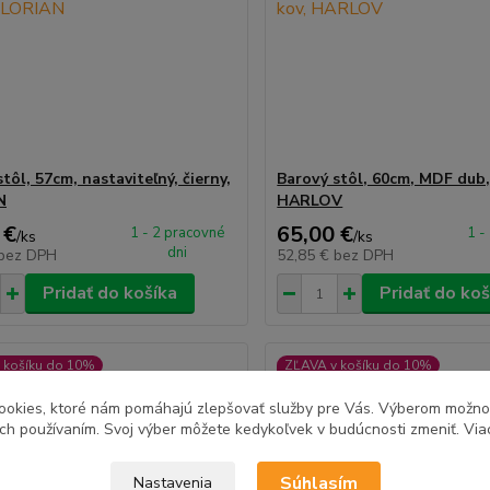
tôl, 57cm, nastaviteľný, čierny,
Barový stôl, 60cm, MDF dub, 
N
HARLOV
 €
65,00 €
1 - 2 pracovné
1 -
/
ks
/
ks
dni
bez DPH
52,85 €
bez DPH
Pridať do košíka
Pridať do koš
 košíku do 10%
ZĽAVA v košíku do 10%
ookies, ktoré nám pomáhajú zlepšovať služby pre Vás. Výberom možn
ich používaním. Svoj výber môžete kedykoľvek v budúcnosti zmeniť. Via
Súhlasím
Nastavenia