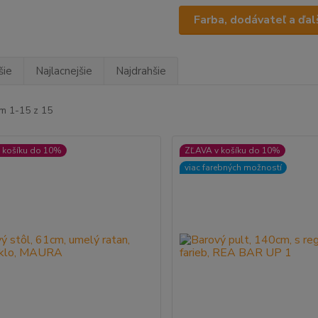
Farba, dodávateľ a ďalš
šie
Najlacnejšie
Najdrahšie
m 1-15 z 15
 košíku do 10%
ZĽAVA v košíku do 10%
viac farebných možností