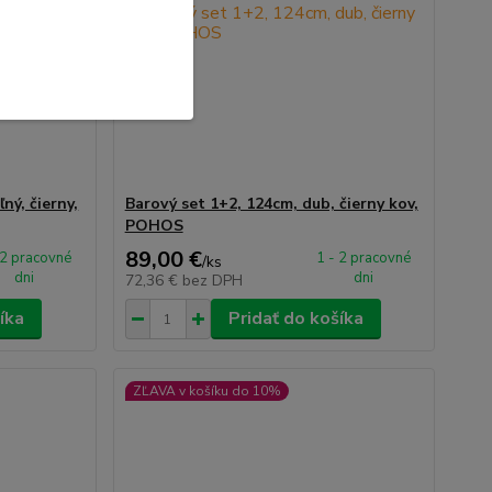
ný, čierny,
Barový set 1+2, 124cm, dub, čierny kov,
POHOS
89,00 €
 2 pracovné
1 - 2 pracovné
/
ks
dni
dni
72,36 €
bez DPH
íka
Pridať do košíka
ZĽAVA v košíku do 10%