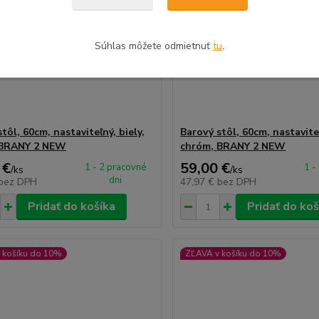
Súhlas môžete odmietnuť
tu
.
tôl, 60cm, nastaviteľný, biely,
Barový stôl, 60cm, nastaviteľ
 BRANY 2 NEW
chróm, BRANY 2 NEW
 €
59,00 €
1 - 2 pracovné
1 -
/
ks
/
ks
dni
bez DPH
47,97 €
bez DPH
Pridať do košíka
Pridať do koš
 košíku do 10%
ZĽAVA v košíku do 10%