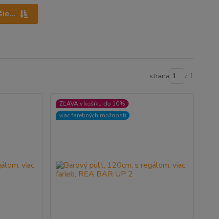
ie...
strana
z 1
ZĽAVA v košíku do 10%
viac farebných možností