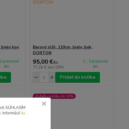
biely kov,
Barový stôl, 110cm, biely, buk,
DORTON
95,00 €
 2 pracovné
1 - 2 pracovné
/
ks
dni
dni
77,24 €
bez DPH
íka
Pridať do košíka
ZĽAVA v košíku do 10%
osti SÚHLASÍM
c informácií
tu