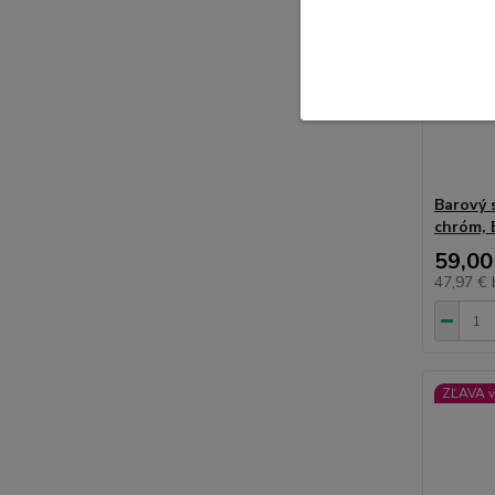
Barový s
chróm,
59,00
47,97 €
ZĽAVA v