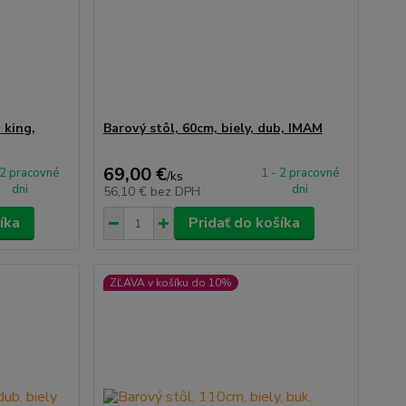
 king,
Barový stôl, 60cm, biely, dub, IMAM
69,00 €
 2 pracovné
1 - 2 pracovné
/
ks
dni
dni
56,10 €
bez DPH
íka
Pridať do košíka
ZĽAVA v košíku do 10%