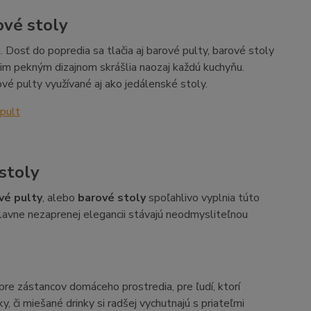
ové stoly
Dosť do popredia sa tlačia aj barové pulty, barové stoly
ojim pekným dizajnom skrášlia naozaj každú kuchyňu.
ové pulty využívané aj ako jedálenské stoly.
 pult
stoly
vé pulty
, alebo
barové stoly
spoľahlivo vyplnia túto
hlavne nezaprenej elegancii stávajú neodmysliteľnou
re zástancov domáceho prostredia, pre ľudí, ktorí
či miešané drinky si radšej vychutnajú s priateľmi