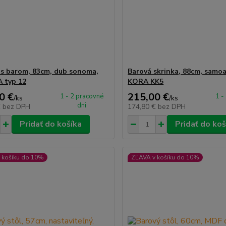
 s barom, 83cm, dub sonoma,
Barová skrinka, 88cm, samoa
 typ 12
KORA KK5
0 €
215,00 €
1 - 2 pracovné
1 -
/
ks
/
ks
dni
€
bez DPH
174,80 €
bez DPH
Pridať do košíka
Pridať do koš
 košíku do 10%
ZĽAVA v košíku do 10%