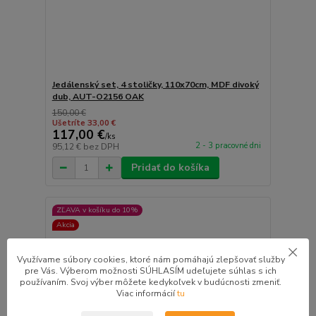
Jedálenský set, 4 stoličky, 110x70cm, MDF divoký
dub, AUT-O2156 OAK
150,00 €
Ušetríte 33,00 €
117,00 €
/
ks
2 - 3 pracovné dni
95,12 €
bez DPH
Pridať do košíka
ZĽAVA v košíku do 10%
Akcia
Využívame súbory cookies, ktoré nám pomáhajú zlepšovať služby
pre Vás. Výberom možnosti SÚHLASÍM udeľujete súhlas s ich
používaním. Svoj výber môžete kedykoľvek v budúcnosti zmeniť.
Viac informácií
tu