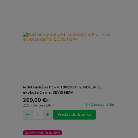
Jedálenský set 1+4, 100x100cm, MDF, dub,
ekokoža čierna, BEVIS NEW
269,00 €
/
ks
1 - 2 pracovné dni
218,70 €
bez DPH
Pridať do košíka
ZĽAVA v košíku do 10%