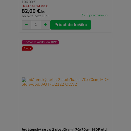
106,00 €
Ušetríte 24,00 €
82,00 €
/
ks
2 - 3 pracovné dni
66,67 €
bez DPH
Pridať do košíka
ZĽAVA v košíku do 10%
Akcia
Jedálenský set s 2 stoličkami, 70x70cm, MDF old