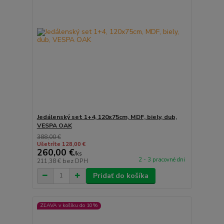
Jedálenský set 1+4, 120x75cm, MDF, biely, dub,
VESPA OAK
388,00 €
Ušetríte 128,00 €
260,00 €
/
ks
2 - 3 pracovné dni
211,38 €
bez DPH
Pridať do košíka
ZĽAVA v košíku do 10%