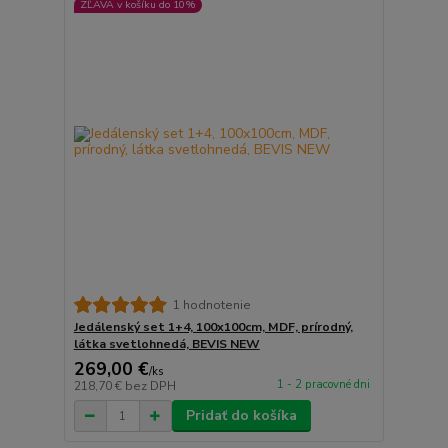
ZĽAVA v košíku do 10%
1 hodnotenie
Jedálenský set 1+4, 100x100cm, MDF, prírodný,
látka svetlohnedá, BEVIS NEW
269,00 €
/
ks
1 - 2 pracovné dni
218,70 €
bez DPH
Pridať do košíka