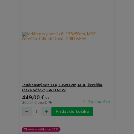
Jedálenský set 1+6, 135x80cm, MDF, čerešňa,
látka béžová, GRID NEW
449,00 €
/
ks
1 - 2 pracovné dni
365,04 €
bez DPH
Pridať do košíka
ZĽAVA v košíku do 10%