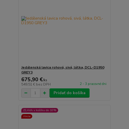
Jedálenská lavica rohová, sivá, látka, DCL-D1950
GREY3
675,90 €
/
ks
2 - 3 pracovné dni
549,51 €
bez DPH
Pridať do košíka
ZĽAVA v košíku do 10%
Akcia