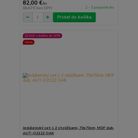
82,00 €
/
ks
2 - 3 pracovné dni
66,67 €
bez DPH
Pridať do košíka
ZĽAVA v košíku do 10%
Akcia
Jedálenský set s 2 stoličkami, 70x70cm, MDF dub,
AUT-O2122 OAK