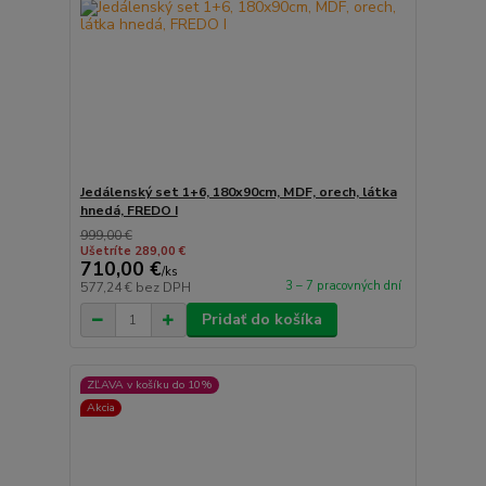
Jedálenský set 1+6, 180x90cm, MDF, orech, látka
hnedá, FREDO I
999,00 €
Ušetríte 289,00 €
710,00 €
/
ks
3 – 7 pracovných dní
577,24 €
bez DPH
Pridať do košíka
ZĽAVA v košíku do 10%
Akcia