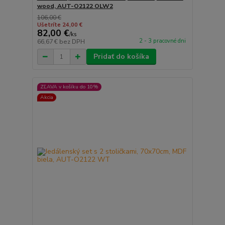
wood, AUT-O2122 OLW2
106,00 €
Ušetríte 24,00 €
82,00 €
/
ks
2 - 3 pracovné dni
66,67 €
bez DPH
Pridať do košíka
ZĽAVA v košíku do 10%
Akcia