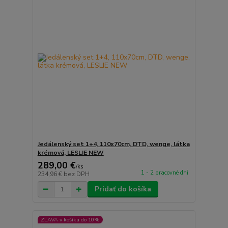
Jedálenský set 1+4, 110x70cm, DTD, wenge, látka
krémová, LESLIE NEW
289,00 €
/
ks
1 - 2 pracovné dni
234,96 €
bez DPH
Pridať do košíka
ZĽAVA v košíku do 10%