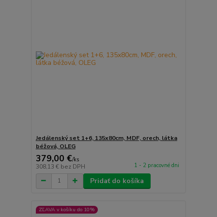
Jedálenský set 1+6, 135x80cm, MDF, orech, látka
béžová, OLEG
379,00 €
/
ks
1 - 2 pracovné dni
308,13 €
bez DPH
Pridať do košíka
ZĽAVA v košíku do 10%