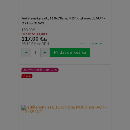
Jedálenský set, 110x70cm, MDF old wood, AUT-
O2155 OLW2
150,00 €
Ušetríte 33,00 €
117,00 €
/
ks
2 - 3 pracovné dni
95,12 €
bez DPH
Pridať do košíka
ZĽAVA v košíku do 10%
Akcia