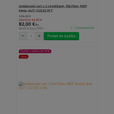
Jedálenský set s 2 stoličkami, 70x70cm, MDF
biela, AUT-O2122 WT
106,00 €
Ušetríte 24,00 €
82,00 €
/
ks
2 - 3 pracovné dni
66,67 €
bez DPH
Pridať do košíka
ZĽAVA v košíku do 10%
Akcia