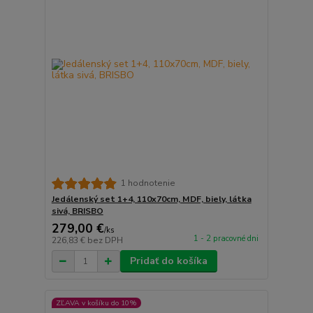
1 hodnotenie
Jedálenský set 1+4, 110x70cm, MDF, biely, látka
sivá, BRISBO
279,00 €
/
ks
1 - 2 pracovné dni
226,83 €
bez DPH
Pridať do košíka
ZĽAVA v košíku do 10%