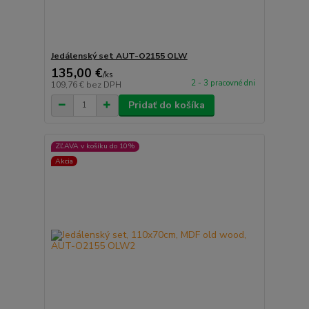
Jedálenský set AUT-O2155 OLW
135,00 €
/
ks
2 - 3 pracovné dni
109,76 €
bez DPH
Pridať do košíka
ZĽAVA v košíku do 10%
Akcia