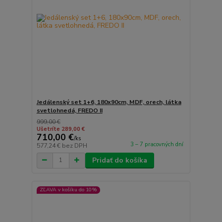
Jedálenský set 1+6, 180x90cm, MDF, orech, látka
svetlohnedá, FREDO II
999,00 €
Ušetríte 289,00 €
710,00 €
/
ks
3 – 7 pracovných dní
577,24 €
bez DPH
Pridať do košíka
ZĽAVA v košíku do 10%