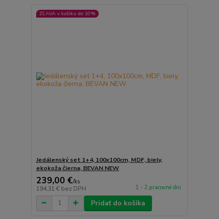
ZĽAVA v košíku do 10%
Jedálenský set 1+4, 100x100cm, MDF, biely,
ekokoža čierna, BEVAN NEW
239,00 €
/
ks
1 - 2 pracovné dni
194,31 €
bez DPH
Pridať do košíka