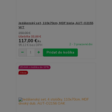
Jedálenský set, 110x70cm, MDF biela, AUT-O2155
WT
150,00 €
Ušetríte 33,00 €
117,00 €
/
ks
2 - 3 pracovné dni
95,12 €
bez DPH
Pridať do košíka
ZĽAVA v košíku do 10%
Akcia