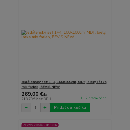
Jedálenský set 1+4, 100x100cm, MDF, biely, látka
mix farieb, BEVIS NEW
269,00 €
/
ks
1 - 2 pracovné dni
218,70 €
bez DPH
Pridať do košíka
ZĽAVA v košíku do 10%