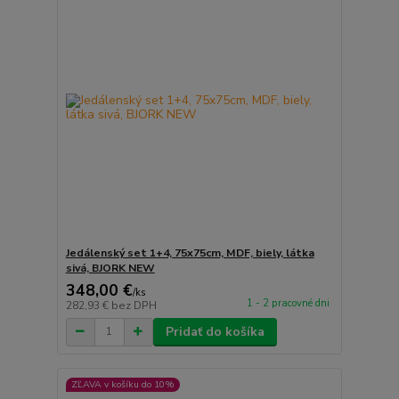
Jedálenský set 1+4, 75x75cm, MDF, biely, látka
sivá, BJORK NEW
348,00 €
/
ks
1 - 2 pracovné dni
282,93 €
bez DPH
Pridať do košíka
ZĽAVA v košíku do 10%