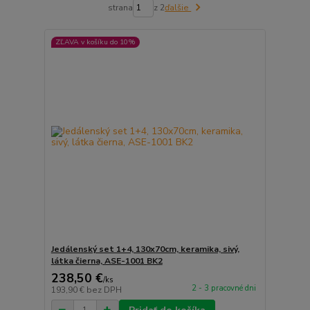
strana
z 2
ďalšie
ZĽAVA v košíku do 10%
Jedálenský set 1+4, 130x70cm, keramika, sivý,
látka čierna, ASE-1001 BK2
238,50 €
/
ks
2 - 3 pracovné dni
193,90 €
bez DPH