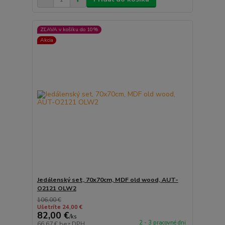
ZĽAVA v košíku do 10%
Akcia
Jedálenský set, 70x70cm, MDF old wood, AUT-
O2121 OLW2
106,00 €
Ušetríte 24,00 €
82,00 €
/
ks
2 - 3 pracovné dni
66,67 €
bez DPH