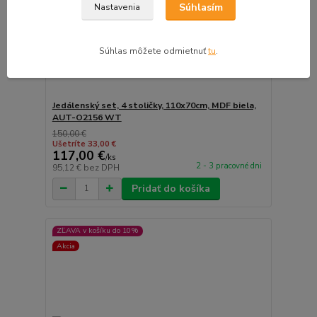
Súhlasím
Nastavenia
Súhlas môžete odmietnuť
tu
.
Jedálenský set, 4 stoličky, 110x70cm, MDF biela,
AUT-O2156 WT
150,00 €
Ušetríte 33,00 €
117,00 €
/
ks
2 - 3 pracovné dni
95,12 €
bez DPH
Pridať do košíka
ZĽAVA v košíku do 10%
Akcia