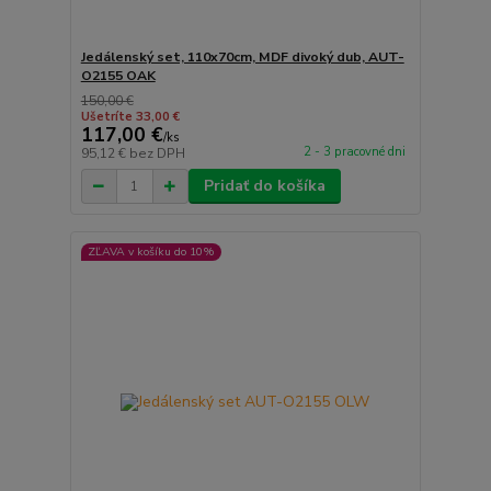
Jedálenský set, 110x70cm, MDF divoký dub, AUT-
O2155 OAK
150,00 €
Ušetríte 33,00 €
117,00 €
/
ks
2 - 3 pracovné dni
95,12 €
bez DPH
Pridať do košíka
ZĽAVA v košíku do 10%