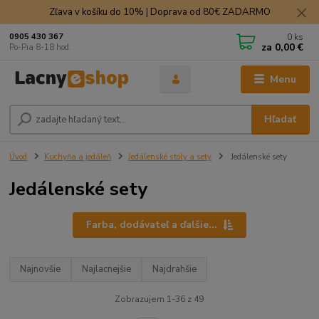
Zľava v košíku do 10% | Doprava od 80€ ZADARMO
0
ks
0905 430 367
za
0,00 €
Po-Pia 8-18 hod.
Menu
Hľadať
Úvod
Kuchyňa a jedáleň
Jedálenské stoly a sety
Jedálenské sety
Jedálenské sety
Farba, dodávateľ a ďalšie...
Najnovšie
Najlacnejšie
Najdrahšie
Zobrazujem 1-36 z 49