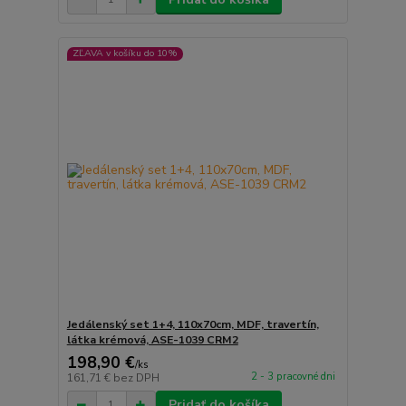
ZĽAVA v košíku do 10%
Jedálenský set 1+4, 110x70cm, MDF, travertín,
látka krémová, ASE-1039 CRM2
198,90 €
/
ks
2 - 3 pracovné dni
161,71 €
bez DPH
Pridať do košíka