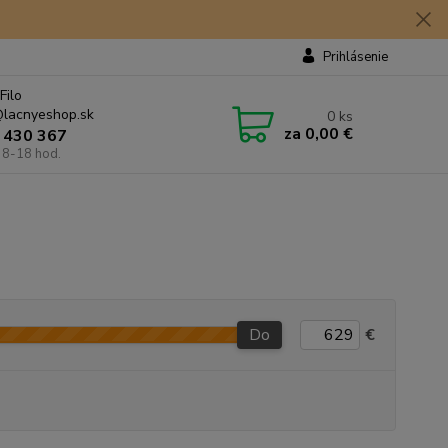
Prihlásenie
Filo
lacnyeshop.sk
0
ks
za
0,00 €
 430 367
 8-18 hod.
Do
€