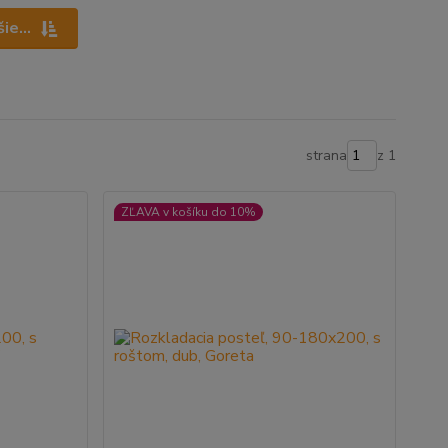
ie...
strana
z 1
ZĽAVA v košíku do 10%