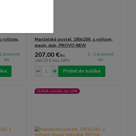
s roštom,
Manželská posteľ, 180x200, s roštom,
masív, dub, PROVO NEW
207,00 €
 2 pracovné
1 - 2 pracovné
/
ks
dni
dni
168,29 €
bez DPH
íka
Pridať do košíka
ZĽAVA v košíku do 10%