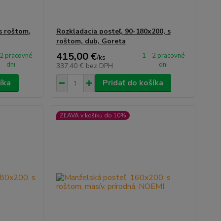
s roštom,
Rozkladacia posteľ, 90-180x200, s
roštom, dub, Goreta
415,00 €
 2 pracovné
1 - 2 pracovné
/
ks
dni
dni
337,40 €
bez DPH
íka
Pridať do košíka
ZĽAVA v košíku do 10%