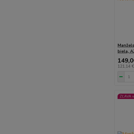
Manžels
biela, 
149,0
121,14 
ZĽAVA v