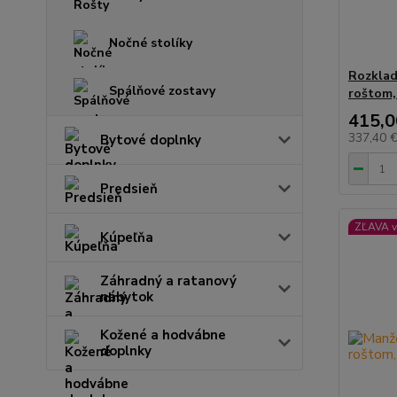
Nočné stolíky
Rozklad
Spálňové zostavy
roštom,
415,0
337,40 
Bytové doplnky
Predsieň
ZĽAVA v
Kúpeľňa
Záhradný a ratanový
nábytok
Kožené a hodvábne
doplnky