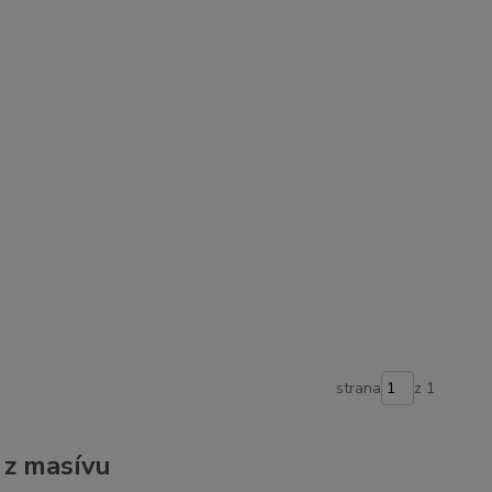
strana
z 1
 z masívu