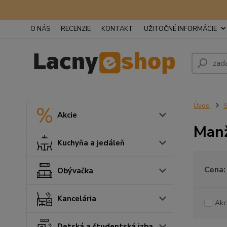
O NÁS
RECENZIE
KONTAKT
UŽITOČNÉ INFORMÁCIE
Úvod
S
Akcie
Manž
Kuchyňa a jedáleň
Cena:
Obývačka
Kancelária
Akc
Detská a študentská izba