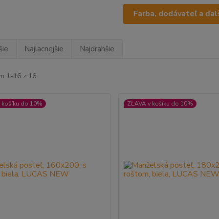
Farba, dodávateľ a ďalš
šie
Najlacnejšie
Najdrahšie
m 1-16 z 16
 košíku do 10%
ZĽAVA v košíku do 10%