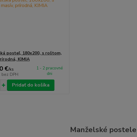
ká posteľ, 180x200, s roštom,
prírodná, KIMIA
0 €
1 - 2 pracovné
/
ks
dni
€
bez DPH
Pridať do košíka
Manželské postele