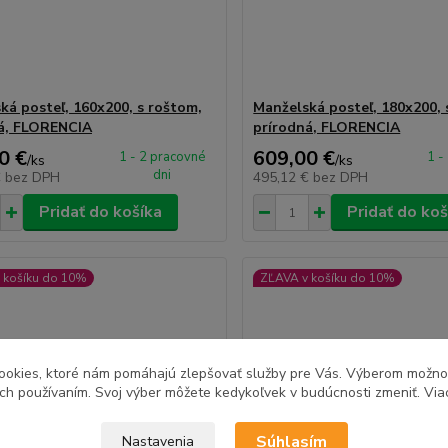
ká posteľ, 160x200, s roštom,
Manželská posteľ, 180x200, 
á, FLORENCIA
prírodná, FLORENCIA
0 €
609,00 €
1 - 2 pracovné
1 -
/
ks
/
ks
dni
€
bez DPH
495,12 €
bez DPH
Pridať do košíka
Pridať do koš
 košíku do 10%
ZĽAVA v košíku do 10%
ookies, ktoré nám pomáhajú zlepšovať služby pre Vás. Výberom možn
ich používaním. Svoj výber môžete kedykoľvek v budúcnosti zmeniť. Via
Súhlasím
Nastavenia