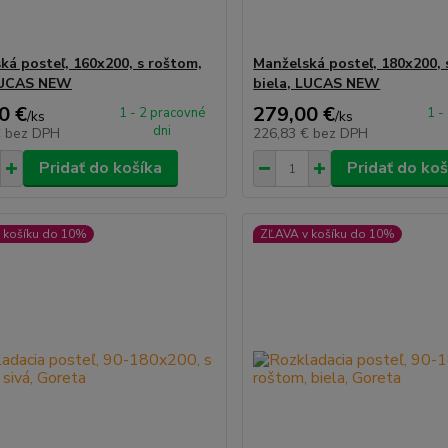
ká posteľ, 160x200, s roštom,
Manželská posteľ, 180x200, 
 LUCAS NEW
biela, LUCAS NEW
0 €
279,00 €
1 - 2 pracovné
1 -
/
ks
/
ks
dni
€
bez DPH
226,83 €
bez DPH
Pridať do košíka
Pridať do koš
 košíku do 10%
ZĽAVA v košíku do 10%