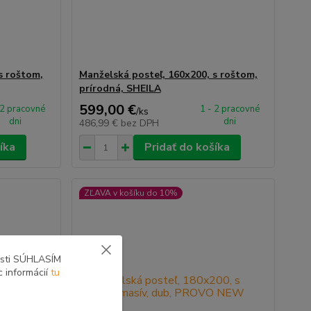
s roštom,
Manželská posteľ, 160x200, s roštom,
prírodná, SHEILA
599,00 €
 2 pracovné
1 - 2 pracovné
/
ks
dni
dni
486,99 €
bez DPH
íka
Pridať do košíka
ZĽAVA v košíku do 10%
osti SÚHLASÍM
c informácií
tu