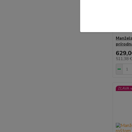
Manžels
prírodn
629,0
511,38 
ZĽAVA v