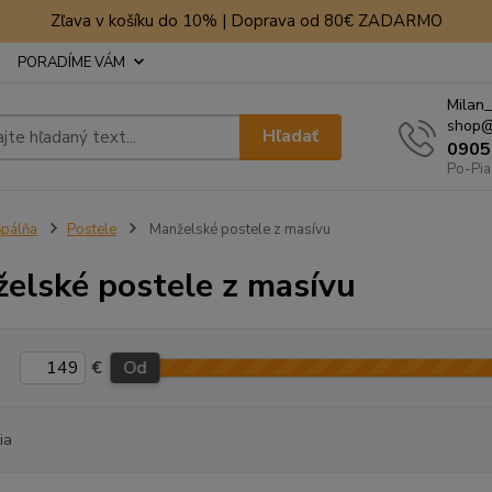
Zľava v košíku do 10% | Doprava od 80€ ZADARMO
PORADÍME VÁM
Milan_
shop@
Hľadať
0905
Po-Pia
pálňa
Postele
Manželské postele z masívu
elské postele z masívu
€
Od
ia