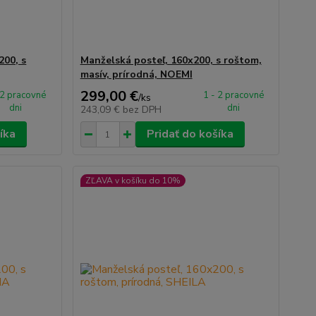
200, s
Manželská posteľ, 160x200, s roštom,
masív, prírodná, NOEMI
299,00 €
 2 pracovné
1 - 2 pracovné
/
ks
dni
dni
243,09 €
bez DPH
íka
Pridať do košíka
ZĽAVA v košíku do 10%