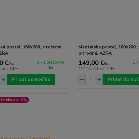
ká posteľ, 160x200, s roštom,
Manželská posteľ, 160x200, 
AZRA
prírodná, AZRA
0 €
149,00 €
1 - 2 pracovné
1 -
/
ks
/
ks
dni
€
bez DPH
121,14 €
bez DPH
Pridať do košíka
Pridať do koš
 košíku do 10%