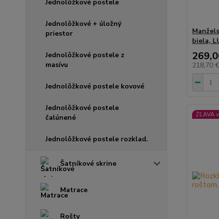
Jednolôžkové postele
Jednolôžkové + úložný
Manžels
priestor
biela,
269,0
Jednolôžkové postele z
masívu
218,70 
Jednolôžkové postele kovové
Jednolôžkové postele
ZĽAVA v
čalúnené
Jednolôžkové postele rozklad.
Šatníkové skrine
Matrace
Rošty