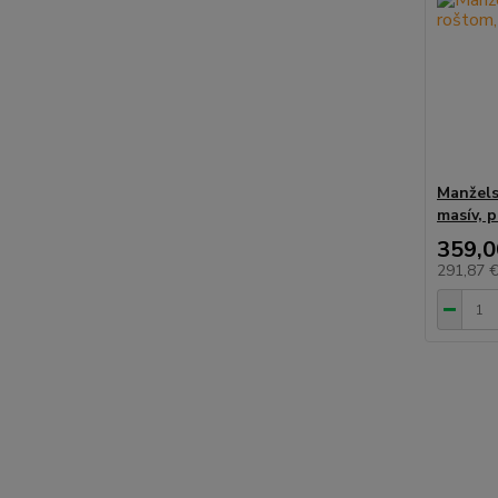
Manžels
masív, 
359,0
291,87 