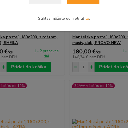
Súhlas môžete odmietnuť
tu
.
ká posteľ, 180x200, s roštom,
Manželská posteľ, 160x200, 
á, SHEILA
masív, dub, PROVO NEW
0 €
180,00 €
1 - 2 pracovné
1 -
/
ks
/
ks
dni
€
bez DPH
146,34 €
bez DPH
Pridať do košíka
Pridať do koš
 košíku do 10%
ZĽAVA v košíku do 10%