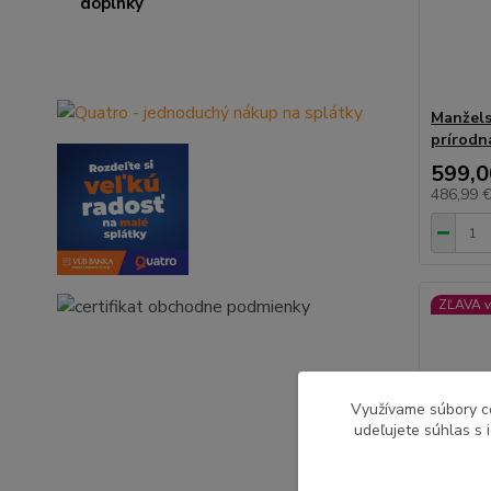
Manžels
prírodn
599,0
486,99 
ZĽAVA v
Využívame súbory c
udeľujete súhlas s 