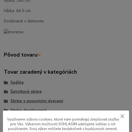
výška: 240 cm
hĺbka: 64,5 cm
Dodávané v demonte
Pôvod tovaru
Tovar zaradený v kategóriách
Spálňa
Šatníkové skrine
Skrine s posuvnými dverami
Skrine dvojdverové
Využívame súbory cookies, ktoré nám pomáhajú zlepšovať služby
pre Vás. Výberom možnosti SÚHLASÍM udeľujete súhlas s ich
používaním. Svoj výber môžete kedykoľvek v budúcnosti zmeniť.