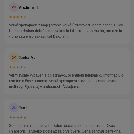
Vladimir H.
VH
★★★★★
Veľká spokojnosť z mojej strany. Veľká ústretovosť tohoto eshopu. Keď
k tomu prirátam dobrú cenu za kreslo tak určite sa tu vrátim, pretože tu
vidno záujem o zákazníka! Ďakujem.
Janka M.
JM
★★★★★
Veľmi rýchle vybavenie objednávky, oceňujem telefonickú informáciu o
termíne a čase dodania. Veľká spokojnosť s kvalitou i cenou tovaru,
určite využijeme aj v budúcnosti. Ďakujeme.
Jan L.
JL
★★★★★
Super firma a to doslovne. Dátum dodania dodržali presne. Dvaja
chlapi prišli a všetko zložili až za prvé dvere. Cena za tovar perfektná.