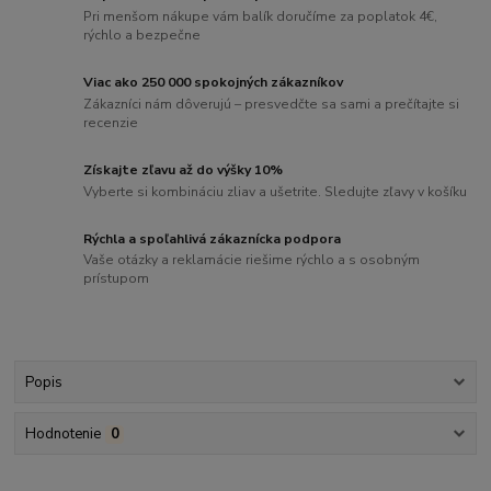
Pri menšom nákupe vám balík doručíme za poplatok 4€,
rýchlo a bezpečne
Viac ako 250 000 spokojných zákazníkov
Zákazníci nám dôverujú – presvedčte sa sami a prečítajte si
recenzie
Získajte zľavu až do výšky 10%
Vyberte si kombináciu zliav a ušetrite. Sledujte zľavy v košíku
Rýchla a spoľahlivá zákaznícka podpora
Vaše otázky a reklamácie riešime rýchlo a s osobným
prístupom
Popis
Hodnotenie
0