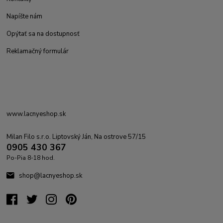
Napíšte nám
Opýtať sa na dostupnosť
Reklamačný formulár
www.lacnyeshop.sk
Milan Filo s.r.o. Liptovský Ján, Na ostrove 57/15
0905 430 367
Po-Pia 8-18 hod.
shop@lacnyeshop.sk