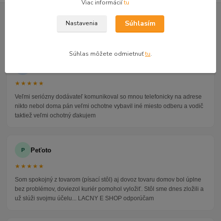
Viac informácií
tu
GOOGLE RECENZIE ZÁKAZNÍKOV
Súhlasím
Nastavenia
★★★★★
4.9
47 recenzií · Google
Súhlas môžete odmietnuť
tu
.
Alena P.
AP
★★★★★
Veľmi seriózny dodávateľ komunikoval so mnou telefonicky na adrese
nikto nebol doma pán veľmi ochotne vybavil iné miesto odberu a vodič
taktiež veľmi ochotný ďakujem
Peťoto
P
★★★★★
Som spokojný z tovarom (písací stôl) aj dovoz tovaru domov bol úplne
bez problémov, doviezol kuriér pomohol vyložiť. Stôl sme dnes zložili a
už slúži svojmu účelu... LACNY E SHOP odporúčam