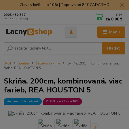
Zľava v košíku do 10% | Doprava od 80€ ZADARMO
0
ks
0905 430 367
za
0,00 €
Po-Pia 8-18 hod.
Menu
Hľadať
Úvod
Spálňa
Šatníkové skrine
Skriňa, 200cm, kombinovaná, viac
farieb, REA HOUSTON 5
Skriňa, 200cm, kombinovaná, viac
farieb, REA HOUSTON 5
viac farebných možností
ZĽAVA v košíku do 10%