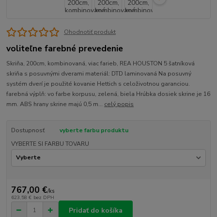
Ohodnotiť produkt
voliteľne farebné prevedenie
Skriňa, 200cm, kombinovaná, viac farieb, REA HOUSTON 5 šatníková
skriňa s posuvnými dverami materiál: DTD laminovaná Na posuvný
systém dverí je použité kovanie Hettich s celoživotnou garanciou.
farebná výplň: vo farbe korpusu, zelená, biela Hrúbka dosiek skrine je 16
mm. ABS hrany skrine majú 0,5 m...
celý popis
Dostupnosť
vyberte farbu produktu
VYBERTE SI FARBU TOVARU
767,00 €
/
ks
623,58 €
bez DPH
Pridať do košíka