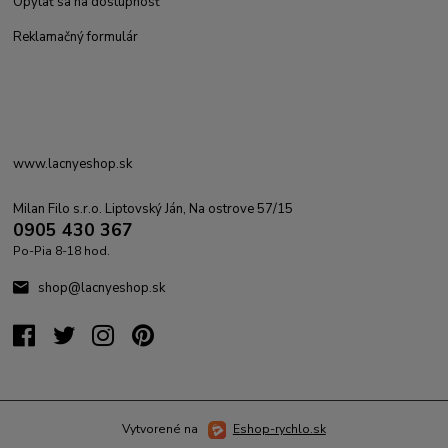
Opýtať sa na dostupnosť
Reklamačný formulár
www.lacnyeshop.sk
Milan Filo s.r.o. Liptovský Ján, Na ostrove 57/15
0905 430 367
Po-Pia 8-18 hod.
shop@lacnyeshop.sk
Vytvorené na
Eshop-rychlo.sk