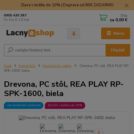
Zľava v košíku do 10% | Doprava od 80€ ZADARMO
0
ks
0905 430 367
za
0,00 €
Po-Pia 8-18 hod.
Menu
Hľadať
Úvod
Kancelária
Kancelársky sektor
Drevona, PC stôl, REA PLAY RP-
SPK-1600, biela
Drevona, PC stôl, REA PLAY RP-
SPK-1600, biela
viac farebných možností
ZĽAVA v košíku do 10%