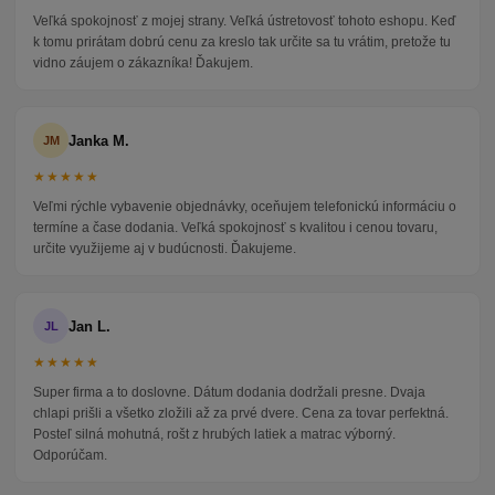
Veľká spokojnosť z mojej strany. Veľká ústretovosť tohoto eshopu. Keď
k tomu prirátam dobrú cenu za kreslo tak určite sa tu vrátim, pretože tu
vidno záujem o zákazníka! Ďakujem.
Janka M.
JM
★★★★★
Veľmi rýchle vybavenie objednávky, oceňujem telefonickú informáciu o
termíne a čase dodania. Veľká spokojnosť s kvalitou i cenou tovaru,
určite využijeme aj v budúcnosti. Ďakujeme.
Jan L.
JL
★★★★★
Super firma a to doslovne. Dátum dodania dodržali presne. Dvaja
chlapi prišli a všetko zložili až za prvé dvere. Cena za tovar perfektná.
Posteľ silná mohutná, rošt z hrubých latiek a matrac výborný.
Odporúčam.