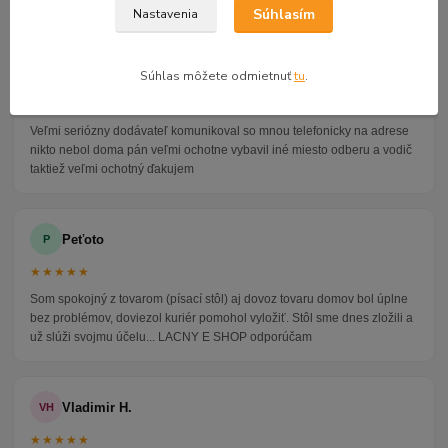
4.9
47 recenzií · Google
Súhlasím
Nastavenia
Alena P.
AP
Súhlas môžete odmietnuť
tu
.
★★★★★
Veľmi seriózny dodávateľ komunikoval so mnou telefonicky na adrese
nikto nebol doma pán veľmi ochotne vybavil iné miesto odberu a vodič
taktiež veľmi ochotný ďakujem
Peťoto
P
★★★★★
Som spokojný z tovarom (písací stôl) aj dovoz tovaru domov bol úplne
bez problémov, doviezol kuriér pomohol vyložiť. Stôl sme dnes zložili a
už slúži svojmu účelu... LACNY E SHOP odporúčam
Vladimir H.
VH
★★★★★