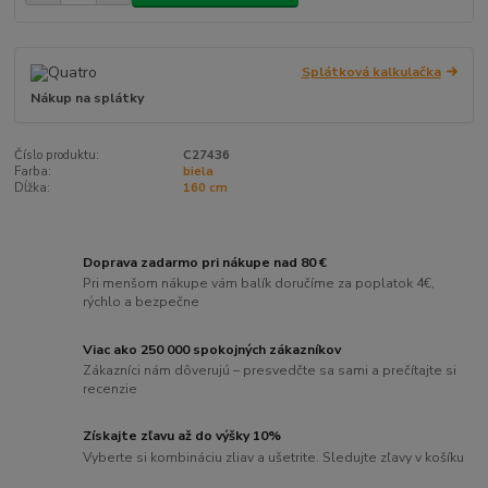
Splátková kalkulačka
Nákup na splátky
Číslo produktu:
C27436
Farba:
biela
Dĺžka:
160 cm
Doprava zadarmo pri nákupe nad 80 €
Pri menšom nákupe vám balík doručíme za poplatok 4€,
rýchlo a bezpečne
Viac ako 250 000 spokojných zákazníkov
Zákazníci nám dôverujú – presvedčte sa sami a prečítajte si
recenzie
Získajte zľavu až do výšky 10%
Vyberte si kombináciu zliav a ušetrite. Sledujte zľavy v košíku