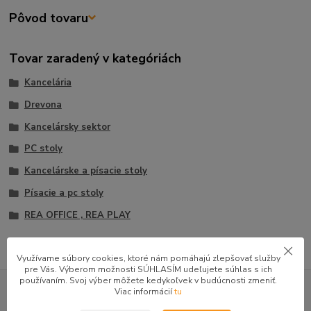
Pôvod tovaru
Tovar zaradený v kategóriách
Kancelária
Drevona
Kancelársky sektor
PC stoly
Kancelárske a písacie stoly
Písacie a pc stoly
REA OFFICE , REA PLAY
Využívame súbory cookies, ktoré nám pomáhajú zlepšovať služby
pre Vás. Výberom možnosti SÚHLASÍM udeľujete súhlas s ich
GOOGLE RECENZIE ZÁKAZNÍKOV
používaním. Svoj výber môžete kedykoľvek v budúcnosti zmeniť.
Viac informácií
tu
★★★★★