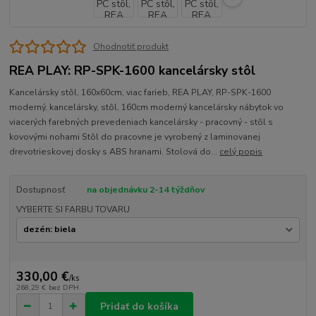
Ohodnotiť produkt
REA PLAY: RP-SPK-1600 kancelársky stôl
Kancelársky stôl, 160x60cm, viac farieb, REA PLAY, RP-SPK-1600
moderný, kancelársky, stôl, 160cm moderný kancelársky nábytok vo
viacerých farebných prevedeniach kancelársky - pracovný - stôl s
kovovými nohami Stôl do pracovne je vyrobený z laminovanej
drevotrieskovej dosky s ABS hranami. Stolová do...
celý popis
Dostupnosť
na objednávku 2-14 týždňov
VYBERTE SI FARBU TOVARU
330,00 €
/
ks
268,29 €
bez DPH
Pridať do košíka