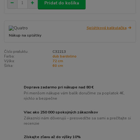
Pridať do košíka
Splátková kalkulačka
Nákup na splátky
Číslo produktu:
C32213
Farba:
dub bardolino
Výška:
72 cm
Šírka:
60 cm
Doprava zadarmo pri nákupe nad 80 €
Pri menšom nákupe vám balík doručíme za poplatok 4€,
rýchlo a bezpečne
Viac ako 250 000 spokojných zákazníkov
Zákazníci nám dôverujú – presvedčte sa sami a prečítajte si
recenzie
Získajte zľavu až do výšky 10%