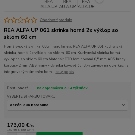
Ohodnotiť produkt
REA ALFA UP 061 skrinka horná 2x výklop so
sklom 60 cm
Horná vysoká skrinka, 60cm, viac farieb, REA ALFA UP 061 kuchynská,
skrinka, horná, 2x výklop, so sklom, 60 cm Kuchynská skrinka horná
výklopná so sklom 60 cm Materiál: DTD laminovaná 0,5 mm ABS hrany -
korpusy 2 mm ABS hrany - dvierka kovové úchytky závesy na dvierkach s
integrovaným tlmením horn...
celý popis
Dostupnosť
na objednávku 2-14 týždňov
VYBERTE SI FARBU TOVARU
173,00 €
/
ks
140,65 €
bez DPH