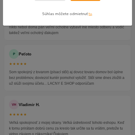
Alena P.
AP
★★★★★
Súhlas môžete odmietnuť
tu
.
Veľmi seriózny dodávateľ komunikoval so mnou telefonicky na adrese
nikto nebol doma pán veľmi ochotne vybavil iné miesto odberu a vodič
taktiež veľmi ochotný ďakujem
Peťoto
P
★★★★★
Som spokojný z tovarom (písací stôl) aj dovoz tovaru domov bol úplne
bez problémov, doviezol kuriér pomohol vyložiť. Stôl sme dnes zložili a
už slúži svojmu účelu... LACNY E SHOP odporúčam
Vladimir H.
VH
★★★★★
Veľká spokojnosť z mojej strany. Veľká ústretovosť tohoto eshopu. Keď
k tomu prirátam dobrú cenu za kreslo tak určite sa tu vrátim, pretože tu
vidno záujem o zákazníka! Ďakujem.