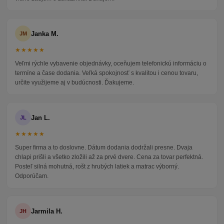
Janka M.
JM
★★★★★
Veľmi rýchle vybavenie objednávky, oceňujem telefonickú informáciu o
termíne a čase dodania. Veľká spokojnosť s kvalitou i cenou tovaru,
určite využijeme aj v budúcnosti. Ďakujeme.
Jan L.
JL
★★★★★
Super firma a to doslovne. Dátum dodania dodržali presne. Dvaja
chlapi prišli a všetko zložili až za prvé dvere. Cena za tovar perfektná.
Posteľ silná mohutná, rošt z hrubých latiek a matrac výborný.
Odporúčam.
Jarmila H.
JH