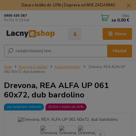
Zľava v košíku do 10% | Doprava od 80€ ZADARMO
0
ks
0905 430 367
za
0,00 €
Po-Pia 8-18 hod.
Menu
Hľadať
Úvod
Kuchyňa a jedáleň
Kuchynské linky
Drevona, REA ALFA UP
061 60x72, dub bardolino
Drevona, REA ALFA UP 061
60x72, dub bardolino
viac farebných možností
ZĽAVA v košíku do 10%