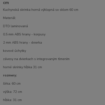
cm
Kuchynská skrinka horná výklopná so sklom 60 cm
Materiál:
DTD laminovaná
0,5 mm ABS hrany - korpusy
2 mm ABS hrany - dvierka
kovové úchytky
závesy na dvierkach s integrovaným tlmením
horné skrinky hĺbka 31 cm
rozmery:
šírka: 60 cm
výška: 72 cm
hĺbka: 31 cm