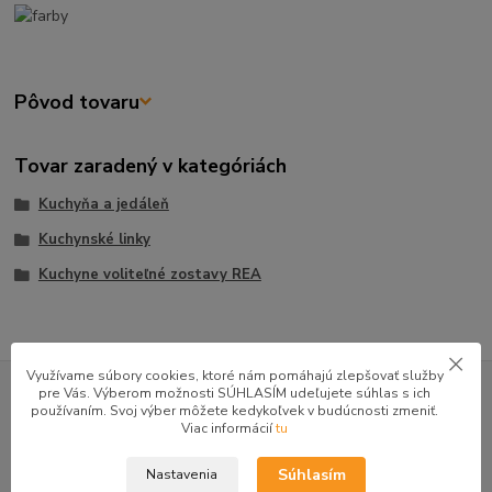
Pôvod tovaru
Tovar zaradený v kategóriách
Kuchyňa a jedáleň
Kuchynské linky
Kuchyne voliteľné zostavy REA
GOOGLE RECENZIE ZÁKAZNÍKOV
Využívame súbory cookies, ktoré nám pomáhajú zlepšovať služby
pre Vás. Výberom možnosti SÚHLASÍM udeľujete súhlas s ich
používaním. Svoj výber môžete kedykoľvek v budúcnosti zmeniť.
★★★★★
4.9
Viac informácií
tu
47 recenzií · Google
Súhlasím
Nastavenia