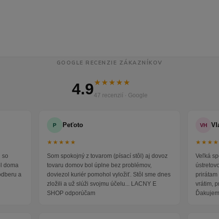
GOOGLE RECENZIE ZÁKAZNÍKOV
★★★★★
4.9
47 recenzií · Google
Peťoto
Vl
P
VH
★★★★★
★★★
 so
Som spokojný z tovarom (písací stôl) aj dovoz
Veľká sp
ol doma
tovaru domov bol úplne bez problémov,
ústretov
odberu a
doviezol kuriér pomohol vyložiť. Stôl sme dnes
prirátam 
zložili a už slúži svojmu účelu... LACNY E
vrátim, 
SHOP odporúčam
Ďakujem