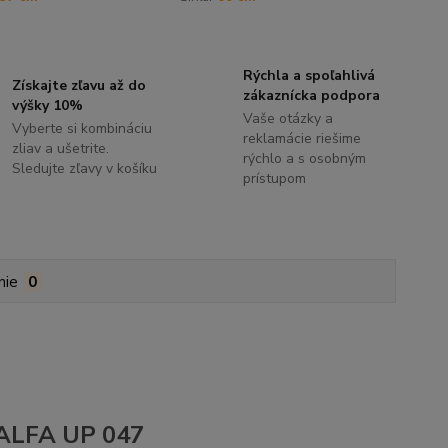
Rýchla a spoľahlivá
Získajte zľavu až do
zákaznícka podpora
výšky 10%
Vaše otázky a
Vyberte si kombináciu
reklamácie riešime
zliav a ušetrite.
rýchlo a s osobným
Sledujte zľavy v košíku
prístupom
nie
0
A ALFA UP 047