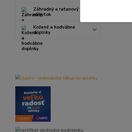
Záhradný a ratanový
nábytok
Kožené a hodvábne
doplnky