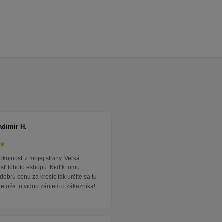
adimir H.
★★
okojnosť z mojej strany. Veľká
osť tohoto eshopu. Keď k tomu
dobrú cenu za kreslo tak určite sa tu
pretože tu vidno záujem o zákazníka!
.