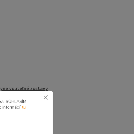
yne voliteľné zostavy
osti SÚHLASÍM
c informácií
tu