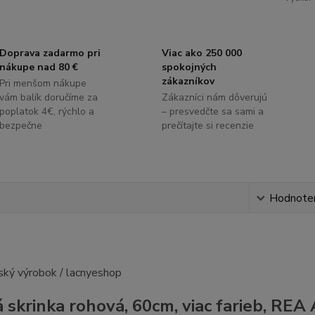
Doprava zadarmo pri
Viac ako 250 000
nákupe nad 80 €
spokojných
zákazníkov
Pri menšom nákupe
vám balík doručíme za
Zákazníci nám dôverujú
poplatok 4€, rýchlo a
– presvedčte sa sami a
bezpečne
prečítajte si recenzie
s
Hodnote
 skrinka rohová, 60cm, viac farieb, RE