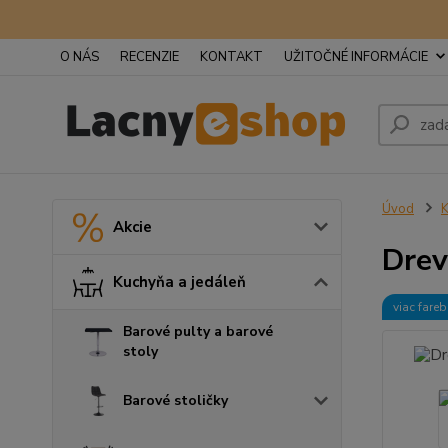
O NÁS
RECENZIE
KONTAKT
UŽITOČNÉ INFORMÁCIE
Úvod
K
Akcie
Drev
Kuchyňa a jedáleň
viac fare
Barové pulty a barové
stoly
Barové stoličky