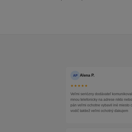
Alena P.
AP
★★★★★
Veľmi seriózny dodávateľ komunikoval
mnou telefonicky na adrese nikto neb
pán veľmi ochotne vybavil iné miesto 
vodič taktiež veľmi ochotný ďakujem