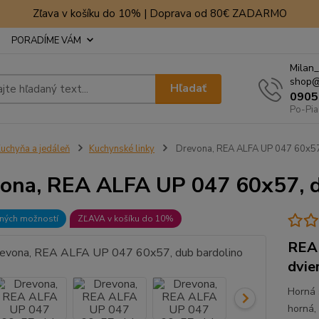
Zľava v košíku do 10% | Doprava od 80€ ZADARMO
PORADÍME VÁM
Milan_
shop@
Hľadať
0905
Po-Pia
uchyňa a jedáleň
Kuchynské linky
Drevona, REA ALFA UP 047 60x57
ona, REA ALFA UP 047 60x57, d
bných možností
ZĽAVA v košíku do 10%
REA 
dvie
Horná 
horná,