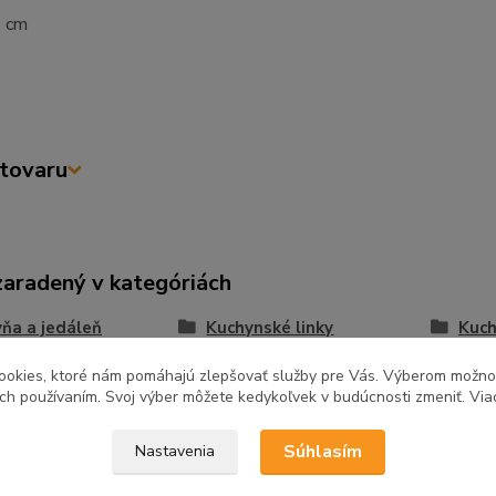
7 cm
tovaru
zaradený v kategóriách
ňa a jedáleň
Kuchynské linky
Kuch
REA
ookies, ktoré nám pomáhajú zlepšovať služby pre Vás. Výberom možn
ich používaním. Svoj výber môžete kedykoľvek v budúcnosti zmeniť. Via
Súhlasím
Nastavenia