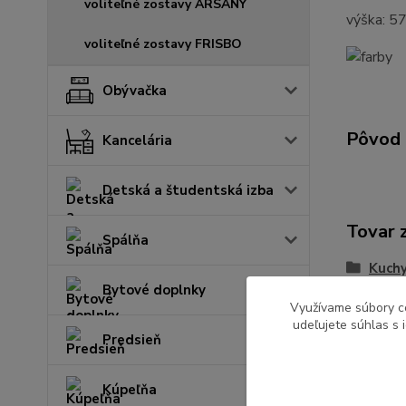
voliteľné zostavy ARSANY
výška: 5
voliteľné zostavy FRISBO
Obývačka
Pôvod 
Kancelária
Detská a študentská izba
Tovar 
Spálňa
Kuchy
Bytové doplnky
Využívame súbory c
udeľujete súhlas s 
Predsieň
Kúpeľňa