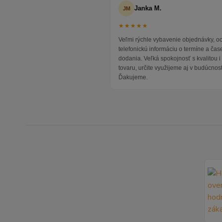
Janka M.
JM
★★★★★
Veľmi rýchle vybavenie objednávky, 
telefonickú informáciu o termíne a čas
dodania. Veľká spokojnosť s kvalitou 
tovaru, určite využijeme aj v budúcnost
Ďakujeme.