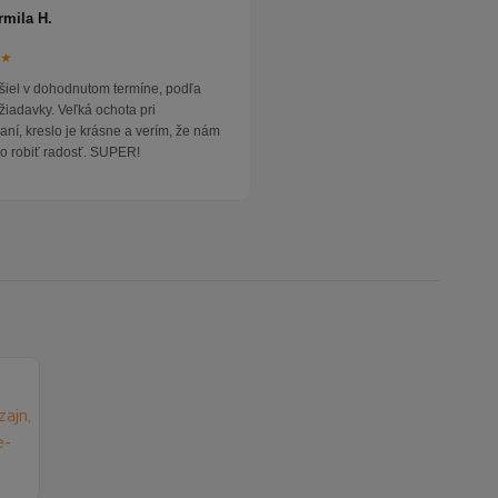
rmila H.
★★
išiel v dohodnutom termíne, podľa
žiadavky. Veľká ochota pri
ní, kreslo je krásne a verím, že nám
o robiť radosť. SUPER!