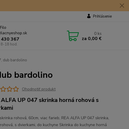
Prihlásenie
Filo
lacnyeshop.sk
0
ks
za
0,00 €
 430 367
 8-18 hod.
, dub bardolino
ub bardolino
Ohodnotiť produkt
ALFA UP 047 skrinka horná rohová s
rkami
skrinka rohová, 60cm, viac farieb, REA ALFA UP 047 skrinka,
 rohová, s dvierkami, do kuchyne Skrinka do kuchyne horná