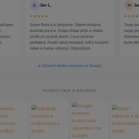
Jan L.
Ja
JL
JH
★★★★★
★★★
oceňujem
Super firma a to doslovne. Dátum dodania
Tovar pr
e
dodržali presne. Dvaja chlapi prišli a všetko
mojej po
i cenou
zložili až za prvé dvere. Cena za tovar
dohodova
i.
perfektná. Posteľ silná mohutná, rošt z hrubých
bude dlh
latiek a matrac výborný. Odporúčam.
➜ Zobraziť všetky recenzie na Google
HODNOTENIA A RECENZIE