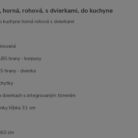
, horná, rohová, s dvierkami, do kuchyne
o kuchyne horná rohová s dvierkami
inovaná
BS hrany - korpusy
 hrany - dvierka
chytky
a dvierkach s integrovaným tlmením
inky hĺbka 31 cm
0x60 cm