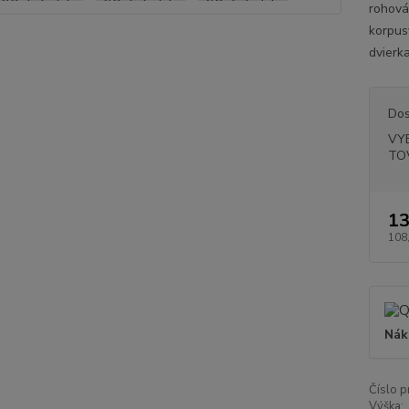
rohová
korpus
dvierk
Dos
VY
TO
13
108
Nák
Číslo p
Výška: