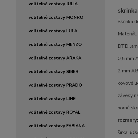
voliteľné zostavy JULIA
skrinka
voliteľné zostavy MONRO
Skrinka d
voliteľné zostavy LULA
Materiál:
voliteľné zostavy MENZO
DTD lam
voliteľné zostavy ARAKA
0,5 mm A
2 mm ABS
voliteľné zostavy SIBER
kovové ú
voliteľné zostavy PRADO
závesy n
voliteľné zostavy LINE
horné skr
voliteľné zostavy ROYAL
rozmery:
voliteľné zostavy FABIANA
šírka: 6