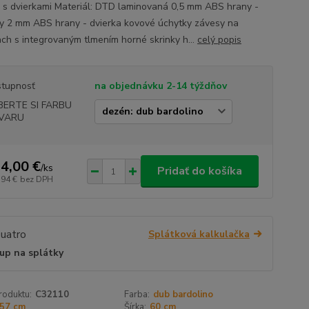
 s dvierkami Materiál: DTD laminovaná 0,5 mm ABS hrany -
y 2 mm ABS hrany - dvierka kovové úchytky závesy na
ach s integrovaným tlmením horné skrinky h...
celý popis
tupnosť
na objednávku 2-14 týždňov
BERTE SI FARBU
VARU
4,00 €
/
ks
Pridať do košíka
,94 €
bez DPH
Splátková kalkulačka
up na splátky
roduktu:
C32110
Farba:
dub bardolino
57 cm
Šírka:
60 cm