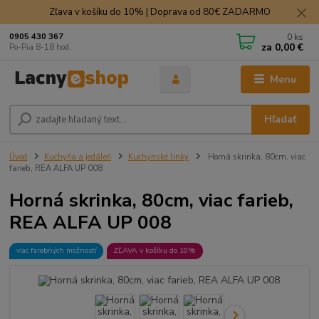
Zľava v košíku do 10% | Doprava od 80€ ZADARMO
0
ks
0905 430 367
za
0,00 €
Po-Pia 8-18 hod.
Menu
Hľadať
Úvod
Kuchyňa a jedáleň
Kuchynské linky
Horná skrinka, 80cm, viac
farieb, REA ALFA UP 008
Horná skrinka, 80cm, viac farieb,
REA ALFA UP 008
viac farebných možností
ZĽAVA v košíku do 10%