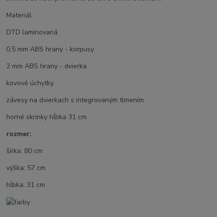
Materiál:
DTD laminovaná
0,5 mm ABS hrany - korpusy
2 mm ABS hrany - dvierka
kovové úchytky
závesy na dvierkach s integrovaným tlmením
horné skrinky hĺbka 31 cm
rozmer:
šírka: 80 cm
výška: 57 cm
hĺbka: 31 cm