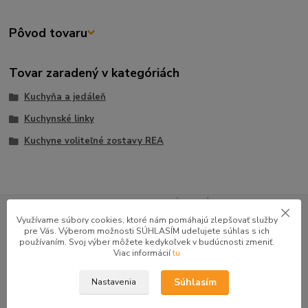
Pôvod tovaru
Tovar zaradený v kategóriách
Kuchyňa a jedáleň
Kuchynské linky
Kuchyne voliteľné zostavy REA
GOOGLE RECENZIE ZÁKAZNÍKOV
Využívame súbory cookies, ktoré nám pomáhajú zlepšovať služby
★★★★★
4.9
pre Vás. Výberom možnosti SÚHLASÍM udeľujete súhlas s ich
používaním. Svoj výber môžete kedykoľvek v budúcnosti zmeniť.
47 recenzií · Google
Viac informácií
tu
Súhlasím
Nastavenia
Alena P.
AP
★★★★★