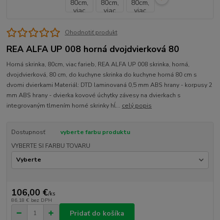
Ohodnotiť produkt
REA ALFA UP 008 horná dvojdvierková 80
Horná skrinka, 80cm, viac farieb, REA ALFA UP 008 skrinka, horná,
dvojdvierková, 80 cm, do kuchyne skrinka do kuchyne horná 80 cm s
dvomi dvierkami Materiál: DTD laminovaná 0,5 mm ABS hrany - korpusy 2
mm ABS hrany - dvierka kovové úchytky závesy na dvierkach s
integrovaným tlmením horné skrinky hĺ...
celý popis
Dostupnosť
vyberte farbu produktu
VYBERTE SI FARBU TOVARU
106,00 €
/
ks
86,18 €
bez DPH
Pridať do košíka