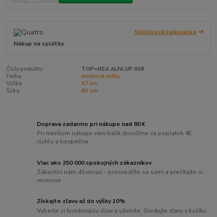
Splátková kalkulačka
Nákup na splátky
Číslo produktu:
TOP=REA ALFA UP 008
Farba:
možnosť voľby
Výška:
57 cm
Šírka:
80 cm
Doprava zadarmo pri nákupe nad 80 €
Pri menšom nákupe vám balík doručíme za poplatok 4€,
rýchlo a bezpečne
Viac ako 250 000 spokojných zákazníkov
Zákazníci nám dôverujú – presvedčte sa sami a prečítajte si
recenzie
Získajte zľavu až do výšky 10%
Vyberte si kombináciu zliav a ušetrite. Sledujte zľavy v košíku