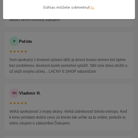
Súhlas môžete odmietnuť
tu
.
Veľmi seriózny dodávateľ komunikoval so mnou telefonicky na adrese
nikto nebol doma pán veľmi ochotne vybavil iné miesto odberu a vodič
taktiež veľmi ochotný ďakujem
Peťoto
P
★★★★★
Som spokojný z tovarom (písací stôl) aj dovoz tovaru domov bol úplne
bez problémov, doviezol kuriér pomohol vyložiť. Stôl sme dnes zložili a
už slúži svojmu účelu... LACNY E SHOP odporúčam
Vladimir H.
VH
★★★★★
Veľká spokojnosť z mojej strany. Veľká ústretovosť tohoto eshopu. Keď
k tomu prirátam dobrú cenu za kreslo tak určite sa tu vrátim, pretože tu
vidno záujem o zákazníka! Ďakujem.