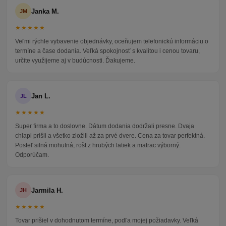
Janka M.
JM
★★★★★
Veľmi rýchle vybavenie objednávky, oceňujem telefonickú informáciu o
termíne a čase dodania. Veľká spokojnosť s kvalitou i cenou tovaru,
určite využijeme aj v budúcnosti. Ďakujeme.
Jan L.
JL
★★★★★
Super firma a to doslovne. Dátum dodania dodržali presne. Dvaja
chlapi prišli a všetko zložili až za prvé dvere. Cena za tovar perfektná.
Posteľ silná mohutná, rošt z hrubých latiek a matrac výborný.
Odporúčam.
Jarmila H.
JH
★★★★★
Tovar prišiel v dohodnutom termíne, podľa mojej požiadavky. Veľká