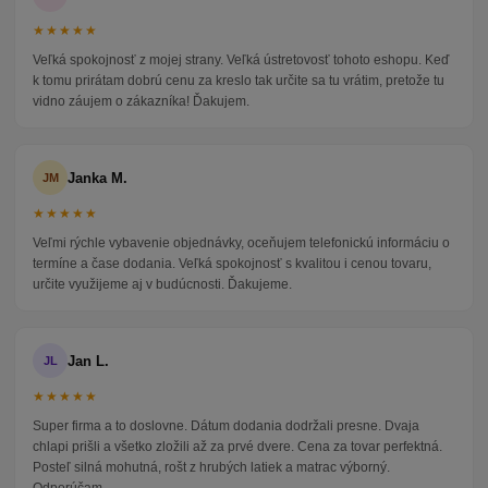
★★★★★
Veľká spokojnosť z mojej strany. Veľká ústretovosť tohoto eshopu. Keď
k tomu prirátam dobrú cenu za kreslo tak určite sa tu vrátim, pretože tu
vidno záujem o zákazníka! Ďakujem.
Janka M.
JM
★★★★★
Veľmi rýchle vybavenie objednávky, oceňujem telefonickú informáciu o
termíne a čase dodania. Veľká spokojnosť s kvalitou i cenou tovaru,
určite využijeme aj v budúcnosti. Ďakujeme.
Jan L.
JL
★★★★★
Super firma a to doslovne. Dátum dodania dodržali presne. Dvaja
chlapi prišli a všetko zložili až za prvé dvere. Cena za tovar perfektná.
Posteľ silná mohutná, rošt z hrubých latiek a matrac výborný.