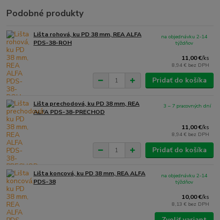
Podobné produkty
Lišta rohová, ku PD 38 mm, REA ALFA
na objednávku 2-14
PDS-38-ROH
týždňov
11,00 €
/
ks
8,94 €
bez DPH
Pridať do košíka
Lišta prechodová, ku PD 38 mm, REA
3 – 7 pracovných dní
ALFA PDS-38-PRECHOD
11,00 €
/
ks
8,94 €
bez DPH
Pridať do košíka
Lišta koncová, ku PD 38 mm, REA ALFA
na objednávku 2-14
PDS-38
týždňov
10,00 €
/
ks
8,13 €
bez DPH
Zvoliť variant