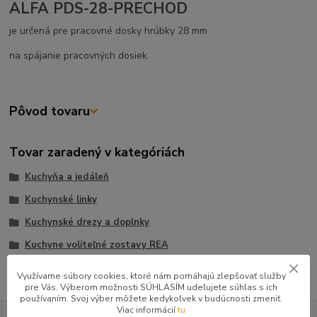
ALFA PDS-28-PRECHOD
je určená pre pracovné dosky hrúbky 28 mm
na spájanie pracovných dosiek
Pôvod tovaru
Tovar zaradený v kategóriách
Kuchyňa a jedáleň
Kuchynské linky
Kuchynské drezy a doplnky
Kuchyne voliteľné zostavy REA
Využívame súbory cookies, ktoré nám pomáhajú zlepšovať služby
pre Vás. Výberom možnosti SÚHLASÍM udeľujete súhlas s ich
používaním. Svoj výber môžete kedykoľvek v budúcnosti zmeniť.
GOOGLE RECENZIE ZÁKAZNÍKOV
Viac informácií
tu