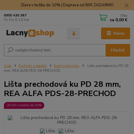
Zľava v košíku do 10% | Doprava od 80€ ZADARMO
0
ks
0905 430 367
za
0,00 €
Po-Pia 8-18 hod.
Menu
Hľadať
Úvod
Kuchyňa a jedáleň
Kuchynské linky
Lišta prechodová ku PD 28
mm, REA ALFA PDS-28-PRECHOD
Lišta prechodová ku PD 28 mm,
REA ALFA PDS-28-PRECHOD
ZĽAVA v košíku do 10%