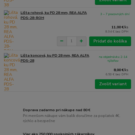
Lišta rohová, ku PD 28 mm, REA ALFA
3 – 7 pracovných dní
PDS-28-ROH
11,00 €
/
ks
8,94 €
bez DPH
Pridať do košíka
Lišta koncová, ku PD 28 mm, REA ALFA
na objednávku 2-14
PDS-28
týždňov
8,00 €
/
ks
6,50 €
bez DPH
Zvoliť variant
Doprava zadarmo pri nákupe nad 80 €
Pri menšom nákupe vám balík doručíme za poplatok 4€,
rýchlo a bezpečne
Viac ako 250 000 spokojných zákazníkov