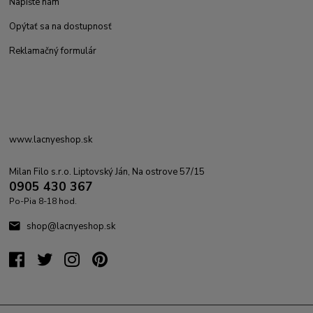
Napíšte nám
Opýtať sa na dostupnosť
Reklamačný formulár
www.lacnyeshop.sk
Milan Filo s.r.o. Liptovský Ján, Na ostrove 57/15
0905 430 367
Po-Pia 8-18 hod.
shop@lacnyeshop.sk