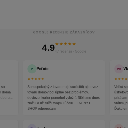
GOOGLE RECENZIE ZÁKAZNÍKOV
★★★★★
4.9
47 recenzií · Google
Peťoto
Vl
P
VH
★★★★★
★★★
 so
Som spokojný z tovarom (písací stôl) aj dovoz
Veľká sp
ol doma
tovaru domov bol úplne bez problémov,
ústretov
odberu a
doviezol kuriér pomohol vyložiť. Stôl sme dnes
prirátam 
zložili a už slúži svojmu účelu... LACNY E
vrátim, 
SHOP odporúčam
Ďakujem