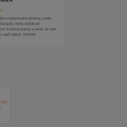
rmila H.
★★
išiel v dohodnutom termíne, podľa
žiadavky. Veľká ochota pri
ní, kreslo je krásne a verím, že nám
o robiť radosť. SUPER!