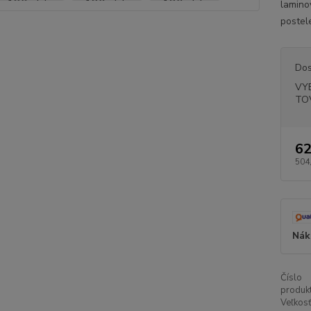
lamino
postel
Dos
VY
TO
62
504
Nák
Číslo
produkt
Veľkosť