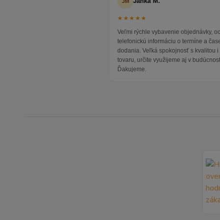
Janka M.
JM
★★★★★
Veľmi rýchle vybavenie objednávky, 
telefonickú informáciu o termíne a čas
dodania. Veľká spokojnosť s kvalitou 
tovaru, určite využijeme aj v budúcnost
Ďakujeme.