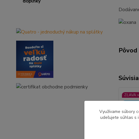
Dodávan
Pôvod 
Súvisia
ZĽAVA v
viac far
Využívame súbory c
udeľujete súhlas s 