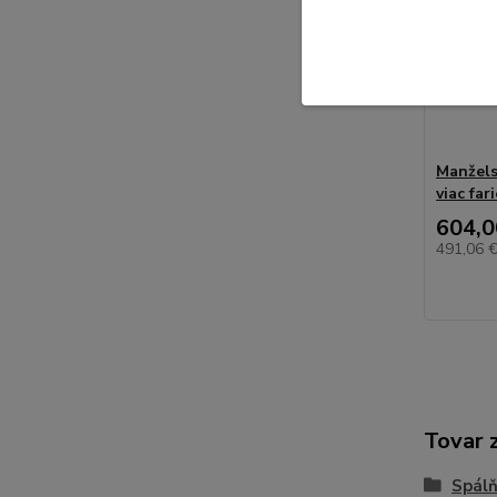
Manžels
viac fa
604,0
491,06 
Tovar 
Spál