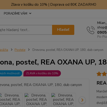
Zľava v košíku do 10% | Doprava od 80€ ZADARMO
PORADÍME VÁM
Milan_
shop@
Hľadať
0905
Po-Pia
pálňa
Postele
Drevona, posteľ, REA OXANA UP, 180, dub canyon
ona, posteľ, REA OXANA UP, 18
bných možností
ZĽAVA v košíku do 10%
REA 
Manžel
modern
dvojlô