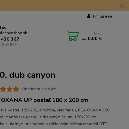
Prihlásenie
Filo
lacnyeshop.sk
0
ks
za
0,00 €
 430 367
 8-18 hod.
0, dub canyon
Ohodnotiť produkt
OXANA UP posteľ 180 x 200 cm
ská posteľ, 180x200, s roštom, viac farieb, REA OXANA 180
á, manželská posteľ, s dreveným čelom, 180x200 cm
žko s úložným priestorom a výklopným roštom materiál DTD