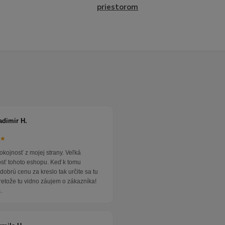
priestorom
adimir H.
★★
okojnosť z mojej strany. Veľká
osť tohoto eshopu. Keď k tomu
dobrú cenu za kreslo tak určite sa tu
pretože tu vidno záujem o zákazníka!
.