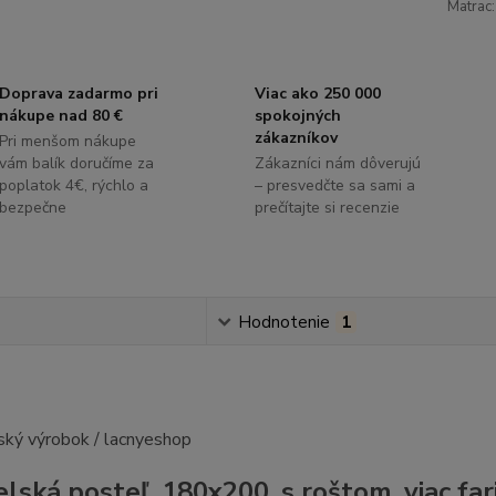
Matrac:
Doprava zadarmo pri
Viac ako 250 000
nákupe nad 80 €
spokojných
zákazníkov
Pri menšom nákupe
vám balík doručíme za
Zákazníci nám dôverujú
poplatok 4€, rýchlo a
– presvedčte sa sami a
bezpečne
prečítajte si recenzie
s
Hodnotenie
1
lská posteľ, 180x200, s roštom, viac f