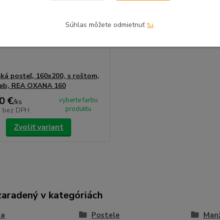
Súhlas môžete odmietnuť
tu
.
ká posteľ, 160x200, s roštom,
rieb, REA OXANA 160
0 €
vyberte farbu
/
ks
produktu
€
bez DPH
Zvoliť variant
zaradený v kategóriách
ňa
Postele
Manž