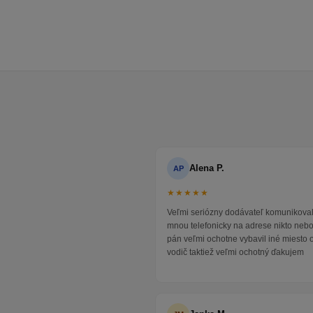
Alena P.
AP
★★★★★
Veľmi seriózny dodávateľ komunikoval
mnou telefonicky na adrese nikto neb
pán veľmi ochotne vybavil iné miesto 
vodič taktiež veľmi ochotný ďakujem