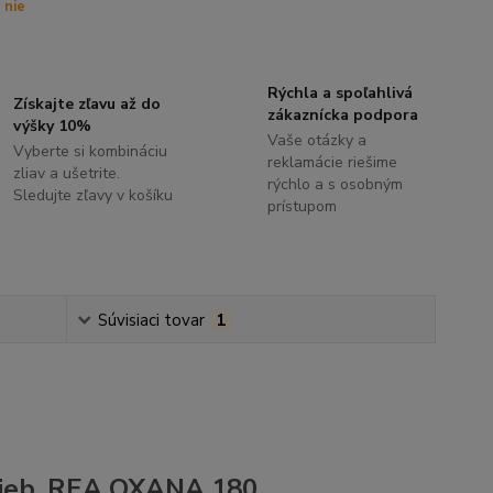
nie
Rýchla a spoľahlivá
Získajte zľavu až do
zákaznícka podpora
výšky 10%
Vaše otázky a
Vyberte si kombináciu
reklamácie riešime
zliav a ušetrite.
rýchlo a s osobným
Sledujte zľavy v košíku
prístupom
Súvisiaci tovar
1
arieb, REA OXANA 180