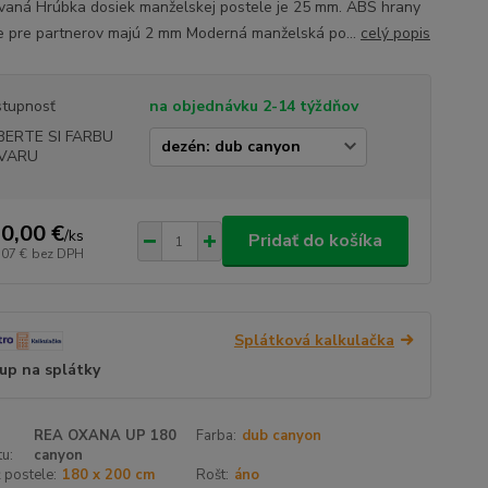
vaná Hrúbka dosiek manželskej postele je 25 mm. ABS hrany
e pre partnerov majú 2 mm Moderná manželská po...
celý popis
tupnosť
na objednávku 2-14 týždňov
BERTE SI FARBU
VARU
0,00 €
/
ks
Pridať do košíka
,07 €
bez DPH
Splátková kalkulačka
up na splátky
REA OXANA UP 180
Farba:
dub canyon
u:
canyon
 postele:
180 x 200 cm
Rošt:
áno