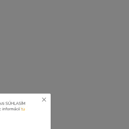
osti SÚHLASÍM
c informácií
tu