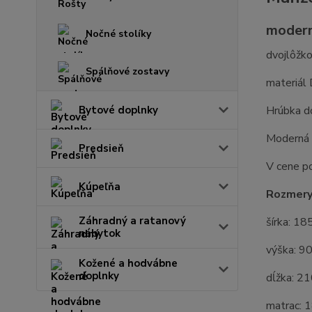
modern
Nočné stolíky
dvojlôžk
Spálňové zostavy
materiál
Bytové doplnky
Hrúbka d
Moderná 
Predsieň
V cene po
Kúpeľňa
Rozmery
Záhradný a ratanový
šírka: 18
nábytok
výška: 9
Kožené a hodvábne
doplnky
dĺžka: 2
matrac: 