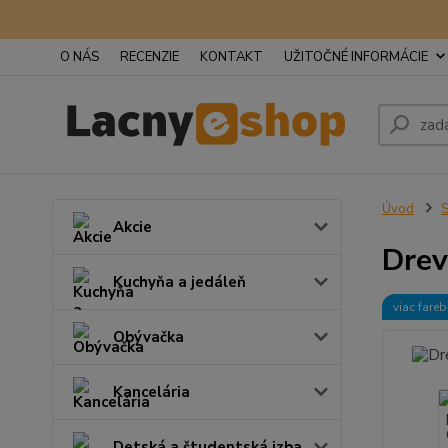
O NÁS
RECENZIE
KONTAKT
UŽITOČNÉ INFORMÁCIE
Úvod
S
Akcie
Drev
Kuchyňa a jedáleň
viac fare
Obývačka
Kancelária
Detská a študentská izba