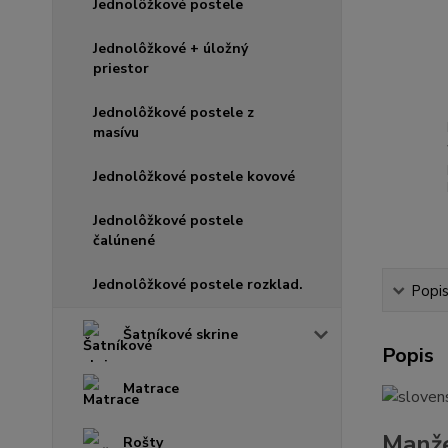
Jednolôžkové postele
Jednolôžkové + úložný
priestor
Jednolôžkové postele z
masívu
Jednolôžkové postele kovové
Jednolôžkové postele
čalúnené
Jednolôžkové postele rozklad.
Popi
Šatníkové skrine
Popis
Matrace
Manže
Rošty