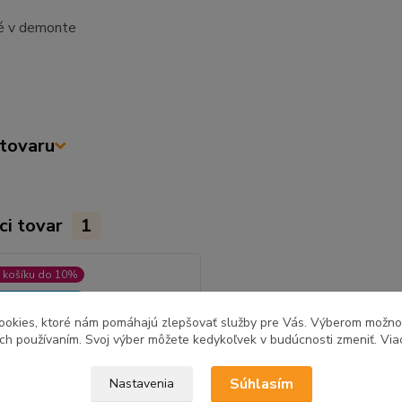
é v demonte
tovaru
ci tovar
1
 košíku do 10%
ebných možností
ookies, ktoré nám pomáhajú zlepšovať služby pre Vás. Výberom možn
ich používaním. Svoj výber môžete kedykoľvek v budúcnosti zmeniť. Via
Súhlasím
Nastavenia