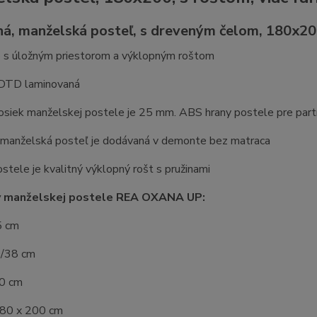
á, manželská posteľ, s dreveným čelom, 180x2
o s úložným priestorom a výklopným roštom
 DTD laminovaná
osiek manželskej postele je 25 mm. ABS hrany postele pre par
manželská posteľ je dodávaná v demonte bez matraca
stele je kvalitný výklopný rošt s pružinami
 manželskej postele REA OXANA UP:
5 cm
0/38 cm
10 cm
180 x 200 cm