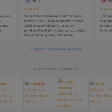
Jan L.
Ja
JL
JH
★★★★★
★★★
oceňujem
Super firma a to doslovne. Dátum dodania
Tovar pr
e
dodržali presne. Dvaja chlapi prišli a všetko
mojej po
i cenou
zložili až za prvé dvere. Cena za tovar
dohodova
i.
perfektná. Posteľ silná mohutná, rošt z hrubých
bude dlh
latiek a matrac výborný. Odporúčam.
➜ Zobraziť všetky recenzie na Google
HODNOTENIA A RECENZIE