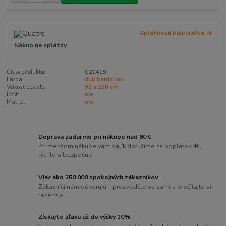
Splátková kalkulačka
Nákup na splátky
Číslo produktu:
C21419
Farba:
dub bardolino
Veľkosť postele:
90 x 200 cm
Rošt:
nie
Matrac:
nie
Doprava zadarmo pri nákupe nad 80 €
Pri menšom nákupe vám balík doručíme za poplatok 4€,
rýchlo a bezpečne
Viac ako 250 000 spokojných zákazníkov
Zákazníci nám dôverujú – presvedčte sa sami a prečítajte si
recenzie
Získajte zľavu až do výšky 10%