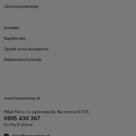
Záručné podmienky
Kontakty
Napíšte nám
Opýtať sa na dostupnosť
Reklamačný formulár
www.lacnyeshop.sk
Milan Filo s.r.o. Liptovský Ján, Na ostrove 57/15
0905 430 367
Po-Pia 8-18 hod.
shop@lacnyeshop.sk