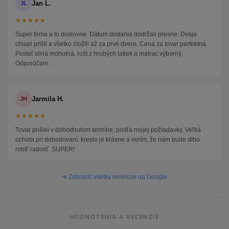
Jan L.
JL
★★★★★
Super firma a to doslovne. Dátum dodania dodržali presne. Dvaja
chlapi prišli a všetko zložili až za prvé dvere. Cena za tovar perfektná.
Posteľ silná mohutná, rošt z hrubých latiek a matrac výborný.
Odporúčam.
Jarmila H.
JH
★★★★★
Tovar prišiel v dohodnutom termíne, podľa mojej požiadavky. Veľká
ochota pri dohodovaní, kreslo je krásne a verím, že nám bude dlho
robiť radosť. SUPER!
➜ Zobraziť všetky recenzie na Google
HODNOTENIA A RECENZIE