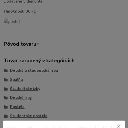
Dodávané v demonte
Hmotnosť:
36 kg
Pôvod tovaru
Tovar zaradený v kategóriách
Detská a študentská izba
Spálňa
Študentské izby
Detské izby
Postele
Študentské postele
Detské postele