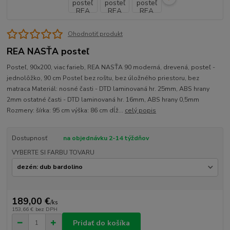
Ohodnotiť produkt
REA NASŤA posteľ
Posteľ, 90x200, viac farieb, REA NASŤA 90 moderná, drevená, posteľ -
jednolôžko, 90 cm Posteľ bez roštu, bez úložného priestoru, bez
matraca Materiál: nosné časti - DTD laminovaná hr. 25mm, ABS hrany
2mm ostatné časti - DTD laminovaná hr. 16mm, ABS hrany 0,5mm
Rozmery: šírka: 95 cm výška: 86 cm dĺž...
celý popis
Dostupnosť
na objednávku 2-14 týždňov
VYBERTE SI FARBU TOVARU
189,00 €
/
ks
153,66 €
bez DPH
Pridať do košíka