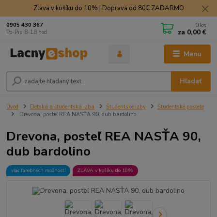
Zľava v košíku do 10% | Doprava od 80€ ZADARMO
0
ks
0905 430 367
za
0,00 €
Po-Pia 8-18 hod.
Menu
Hľadať
Úvod
Detská a študentská izba
Študentské izby
Študentské postele
Drevona, posteľ REA NASŤA 90, dub bardolino
Drevona, posteľ REA NASŤA 90,
dub bardolino
viac farebných možností
ZĽAVA v košíku do 10%