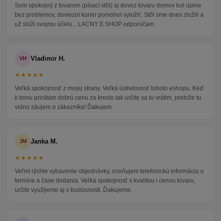
Som spokojný z tovarom (písací stôl) aj dovoz tovaru domov bol úplne
bez problémov, doviezol kuriér pomohol vyložiť. Stôl sme dnes zložili a
už slúži svojmu účelu... LACNY E SHOP odporúčam
Vladimir H.
VH
★★★★★
Veľká spokojnosť z mojej strany. Veľká ústretovosť tohoto eshopu. Keď
k tomu prirátam dobrú cenu za kreslo tak určite sa tu vrátim, pretože tu
vidno záujem o zákazníka! Ďakujem.
Janka M.
JM
★★★★★
Veľmi rýchle vybavenie objednávky, oceňujem telefonickú informáciu o
termíne a čase dodania. Veľká spokojnosť s kvalitou i cenou tovaru,
určite využijeme aj v budúcnosti. Ďakujeme.