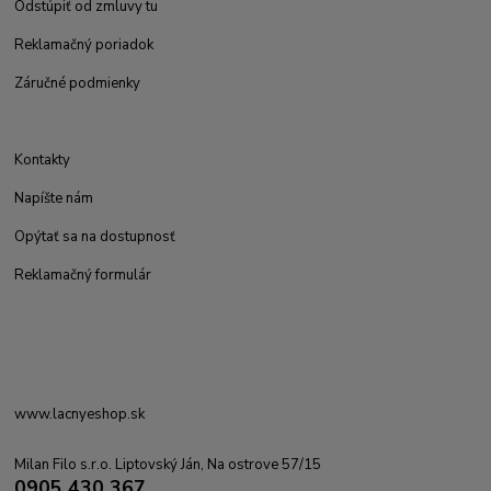
Odstúpiť od zmluvy tu
Reklamačný poriadok
Záručné podmienky
Kontakty
Napíšte nám
Opýtať sa na dostupnosť
Reklamačný formulár
www.lacnyeshop.sk
Milan Filo s.r.o. Liptovský Ján, Na ostrove 57/15
0905 430 367