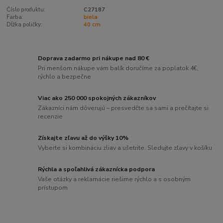
Číslo produktu:
C27187
Farba:
biela
Dĺžka poličky:
40 cm
Doprava zadarmo pri nákupe nad 80 €
Pri menšom nákupe vám balík doručíme za poplatok 4€,
rýchlo a bezpečne
Viac ako 250 000 spokojných zákazníkov
Zákazníci nám dôverujú – presvedčte sa sami a prečítajte si
recenzie
Získajte zľavu až do výšky 10%
Vyberte si kombináciu zliav a ušetrite. Sledujte zľavy v košíku
Rýchla a spoľahlivá zákaznícka podpora
Vaše otázky a reklamácie riešime rýchlo a s osobným
prístupom