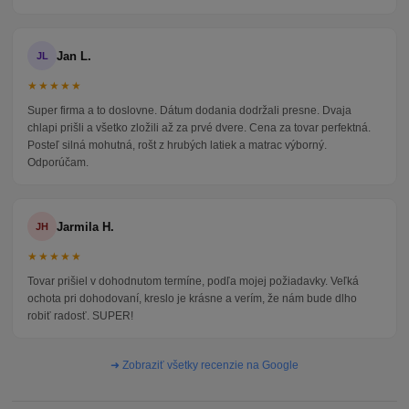
Jan L.
JL
★★★★★
Super firma a to doslovne. Dátum dodania dodržali presne. Dvaja
chlapi prišli a všetko zložili až za prvé dvere. Cena za tovar perfektná.
Posteľ silná mohutná, rošt z hrubých latiek a matrac výborný.
Odporúčam.
Jarmila H.
JH
★★★★★
Tovar prišiel v dohodnutom termíne, podľa mojej požiadavky. Veľká
ochota pri dohodovaní, kreslo je krásne a verím, že nám bude dlho
robiť radosť. SUPER!
➜ Zobraziť všetky recenzie na Google