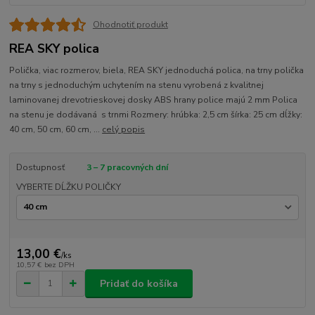
Ohodnotiť produkt
REA SKY polica
Polička, viac rozmerov, biela, REA SKY jednoduchá polica, na trny polička
na trny s jednoduchým uchytením na stenu vyrobená z kvalitnej
laminovanej drevotrieskovej dosky ABS hrany police majú 2 mm Polica
na stenu je dodávaná s trnmi Rozmery: hrúbka: 2,5 cm šírka: 25 cm dĺžky:
40 cm, 50 cm, 60 cm, ...
celý popis
Dostupnosť
3 – 7 pracovných dní
VYBERTE DĹŽKU POLIČKY
13,00 €
/
ks
10,57 €
bez DPH
Pridať do košíka