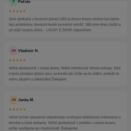
Peťoto
P
★★★★★
Som spokojný z tovarom (písací stôl) aj dovoz tovaru domov bol úplne
bez problémov, doviezol kuriér pomohol vyložiť. Stôl sme dnes zložili a
už slúži svojmu účelu... LACNY E SHOP odporúčam
Vladimir H.
VH
★★★★★
Veľká spokojnosť z mojej strany. Veľká ústretovosť tohoto eshopu. Keď
k tomu prirátam dobrú cenu za kreslo tak určite sa tu vrátim, pretože tu
vidno záujem o zákazníka! Ďakujem.
Janka M.
JM
★★★★★
Veľmi rýchle vybavenie objednávky, oceňujem telefonickú informáciu o
termíne a čase dodania. Veľká spokojnosť s kvalitou i cenou tovaru,
určite využijeme aj v budúcnosti. Ďakujeme.