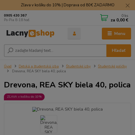
Zľava v košíku do 10% | Doprava od 80€ ZADARMO
0
ks
0905 430 367
za
0,00 €
Po-Pia 8-18 hod.
Menu
Hľadať
Úvod
Detská a študentská izba
Študentské izby
Študentské poličky
Drevona, REA SKY biela 40, polica
Drevona, REA SKY biela 40, polica
ZĽAVA v košíku do 10%