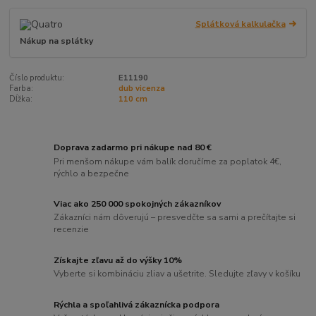
Splátková kalkulačka
Nákup na splátky
Číslo produktu:
E11190
Farba:
dub vicenza
Dĺžka:
110 cm
Doprava zadarmo pri nákupe nad 80 €
Pri menšom nákupe vám balík doručíme za poplatok 4€,
rýchlo a bezpečne
Viac ako 250 000 spokojných zákazníkov
Zákazníci nám dôverujú – presvedčte sa sami a prečítajte si
recenzie
Získajte zľavu až do výšky 10%
Vyberte si kombináciu zliav a ušetrite. Sledujte zľavy v košíku
Rýchla a spoľahlivá zákaznícka podpora