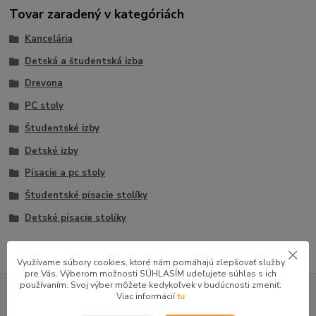
Tovar zaradený v kategóriách
Kancelária
Detská a študentská izba
Drevona
PC stoly
Študentské izby
Detské izby
Písacie a pc stoly
Študentské písacie stolíky
Detské písacie stolíky
Využívame súbory cookies, ktoré nám pomáhajú zlepšovať služby
pre Vás. Výberom možnosti SÚHLASÍM udeľujete súhlas s ich
GOOGLE RECENZIE ZÁKAZNÍKOV
používaním. Svoj výber môžete kedykoľvek v budúcnosti zmeniť.
Viac informácií
tu
★★★★★
4.9