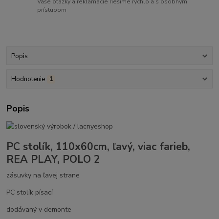
Vaše otázky a reklamácie riešime rýchlo a s osobným
prístupom
Popis
Hodnotenie
1
Popis
PC stolík, 110x60cm, ľavý, viac farieb,
REA PLAY, POLO 2
zásuvky na ľavej strane
PC stolík písací
dodávaný v demonte