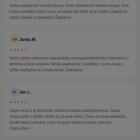
Veľká spokojnosť z mojej strany. Veľká ústretovosť tohoto eshopu. Keď
k tomu prirátam dobrú cenu za kreslo tak určite sa tu vrátim, pretože tu
vidno záujem o zákazníka! Ďakujem.
Janka M.
JM
★★★★★
Veľmi rýchle vybavenie objednávky, oceňujem telefonickú informáciu o
termíne a čase dodania. Veľká spokojnosť s kvalitou i cenou tovaru,
určite využijeme aj v budúcnosti. Ďakujeme.
Jan L.
JL
★★★★★
Super firma a to doslovne. Dátum dodania dodržali presne. Dvaja
chlapi prišli a všetko zložili až za prvé dvere. Cena za tovar perfektná.
Posteľ silná mohutná, rošt z hrubých latiek a matrac výborný.
Odporúčam.