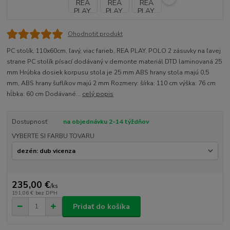
Ohodnotiť produkt
PC stolík, 110x60cm, ľavý, viac farieb, REA PLAY, POLO 2 zásuvky na ľavej
strane PC stolík písací dodávaný v demonte materiál DTD laminovaná 25
mm Hrúbka dosiek korpusu stola je 25 mm ABS hrany stola majú 0,5
mm, ABS hrany šuflíkov majú 2 mm Rozmery: šírka: 110 cm výška: 76 cm
hĺbka: 60 cm Dodávané...
celý popis
Dostupnosť
na objednávku 2-14 týždňov
VYBERTE SI FARBU TOVARU
235,00 €
/
ks
191,06 €
bez DPH
Pridať do košíka