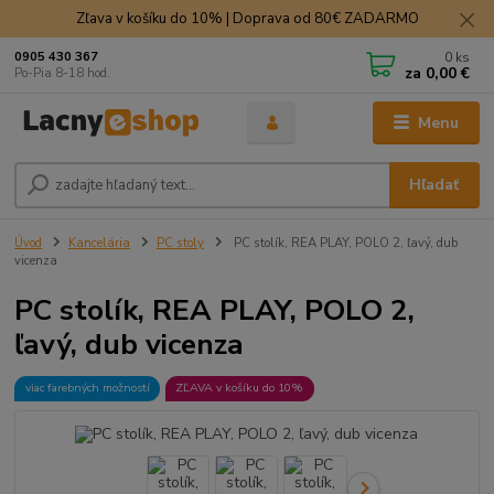
Zľava v košíku do 10% | Doprava od 80€ ZADARMO
0
ks
0905 430 367
za
0,00 €
Po-Pia 8-18 hod.
Menu
Hľadať
Úvod
Kancelária
PC stoly
PC stolík, REA PLAY, POLO 2, ľavý, dub
vicenza
PC stolík, REA PLAY, POLO 2,
ľavý, dub vicenza
viac farebných možností
ZĽAVA v košíku do 10%