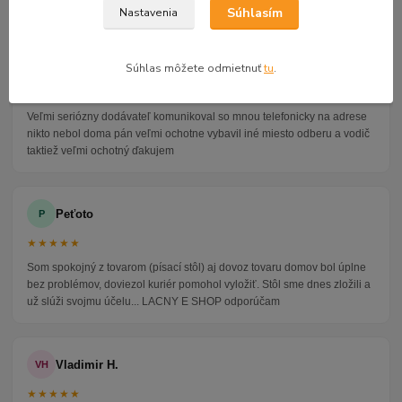
47 recenzií · Google
Súhlasím
Nastavenia
Alena P.
AP
Súhlas môžete odmietnuť
tu
.
★★★★★
Veľmi seriózny dodávateľ komunikoval so mnou telefonicky na adrese
nikto nebol doma pán veľmi ochotne vybavil iné miesto odberu a vodič
taktiež veľmi ochotný ďakujem
Peťoto
P
★★★★★
Som spokojný z tovarom (písací stôl) aj dovoz tovaru domov bol úplne
bez problémov, doviezol kuriér pomohol vyložiť. Stôl sme dnes zložili a
už slúži svojmu účelu... LACNY E SHOP odporúčam
Vladimir H.
VH
★★★★★