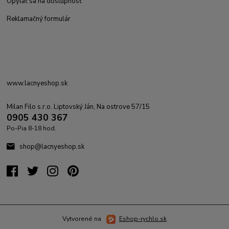
Opýtať sa na dostupnosť
Reklamačný formulár
www.lacnyeshop.sk
Milan Filo s.r.o. Liptovský Ján, Na ostrove 57/15
0905 430 367
Po-Pia 8-18 hod.
shop@lacnyeshop.sk
Vytvorené na
Eshop-rychlo.sk