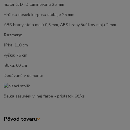
materiál DTD laminovaná 25 mm
Hrúbka dosiek korpusu stola je 25 mm
ABS hrany stola majú 0,5 mm, ABS hrany šuflíkov majú 2 mm
Rozmery:
šírka: 110 cm
výška: 76 cm
hĺbka: 60 cm
Dodávané v demonte
čielka zásuviek v inej farbe - príplatok 6€/ks
Pôvod tovaru