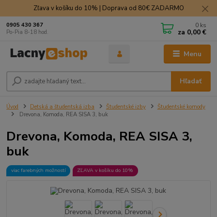
Zľava v košíku do 10% | Doprava od 80€ ZADARMO
0
ks
0905 430 367
za
0,00 €
Po-Pia 8-18 hod.
Menu
Hľadať
Úvod
Detská a študentská izba
Študentské izby
Študentské komody
Drevona, Komoda, REA SISA 3, buk
Drevona, Komoda, REA SISA 3,
buk
viac farebných možností
ZĽAVA v košíku do 10%