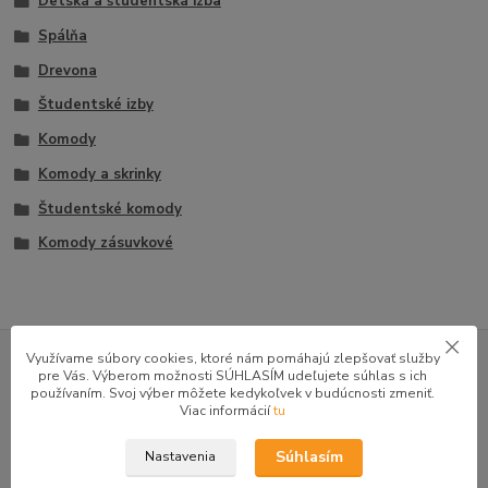
Detská a študentská izba
Spálňa
Drevona
Študentské izby
Komody
Komody a skrinky
Študentské komody
Komody zásuvkové
GOOGLE RECENZIE ZÁKAZNÍKOV
Využívame súbory cookies, ktoré nám pomáhajú zlepšovať služby
pre Vás. Výberom možnosti SÚHLASÍM udeľujete súhlas s ich
★★★★★
4.9
používaním. Svoj výber môžete kedykoľvek v budúcnosti zmeniť.
47 recenzií · Google
Viac informácií
tu
Súhlasím
Nastavenia
Alena P.
AP