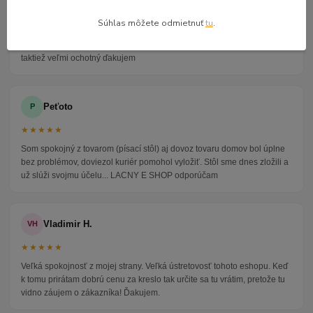
★★★★★
Súhlas môžete odmietnuť
tu
.
Veľmi seriózny dodávateľ komunikoval so mnou telefonicky na adrese
nikto nebol doma pán veľmi ochotne vybavil iné miesto odberu a vodič
taktiež veľmi ochotný ďakujem
Peťoto
P
★★★★★
Som spokojný z tovarom (písací stôl) aj dovoz tovaru domov bol úplne
bez problémov, doviezol kuriér pomohol vyložiť. Stôl sme dnes zložili a
už slúži svojmu účelu... LACNY E SHOP odporúčam
Vladimir H.
VH
★★★★★
Veľká spokojnosť z mojej strany. Veľká ústretovosť tohoto eshopu. Keď
k tomu prirátam dobrú cenu za kreslo tak určite sa tu vrátim, pretože tu
vidno záujem o zákazníka! Ďakujem.