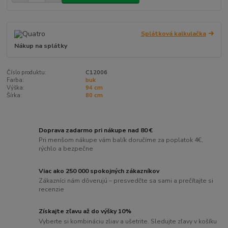
Splátková kalkulačka
Nákup na splátky
Číslo produktu:
C12006
Farba:
buk
Výška:
94 cm
Šírka:
80 cm
Doprava zadarmo pri nákupe nad 80 €
Pri menšom nákupe vám balík doručíme za poplatok 4€,
rýchlo a bezpečne
Viac ako 250 000 spokojných zákazníkov
Zákazníci nám dôverujú – presvedčte sa sami a prečítajte si
recenzie
Získajte zľavu až do výšky 10%
Vyberte si kombináciu zliav a ušetrite. Sledujte zľavy v košíku