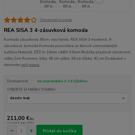
Ohodnotiť produkt
REA SISA 3 4-zásuvková komoda
Komoda zásuvková, 80cm, viac farieb, REA SISA 3 moderná, 4-
zásuvková, komoda Komoda pozostáva zo štyroch samostatných
šuflíkov Materiál: DTD hr.16mm sABS 0,5mm Nožičky plastové strieborné
výšky 2cm Rozmery: šírka: 80 cm výška: 94 cm hĺbka: 42 cm Dodávané v
demonte
celý popis
Dostupnosť
na objednávku 2-14 týždňov
VYBERTE SI FARBU TOVARU
211,00 €
/
ks
171,54 €
bez DPH
Pridať do košíka