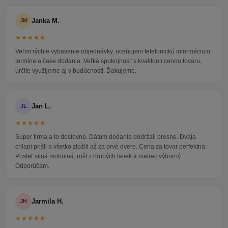
Janka M.
JM
★★★★★
Veľmi rýchle vybavenie objednávky, oceňujem telefonickú informáciu o
termíne a čase dodania. Veľká spokojnosť s kvalitou i cenou tovaru,
určite využijeme aj v budúcnosti. Ďakujeme.
Jan L.
JL
★★★★★
Super firma a to doslovne. Dátum dodania dodržali presne. Dvaja
chlapi prišli a všetko zložili až za prvé dvere. Cena za tovar perfektná.
Posteľ silná mohutná, rošt z hrubých latiek a matrac výborný.
Odporúčam.
Jarmila H.
JH
★★★★★