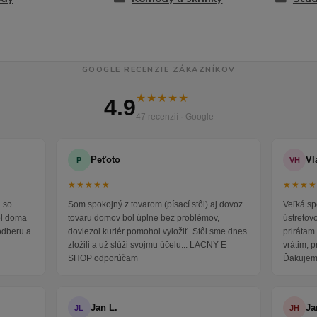
GOOGLE RECENZIE ZÁKAZNÍKOV
★★★★★
4.9
47 recenzií · Google
Peťoto
Vl
P
VH
★★★★★
★★★
 so
Som spokojný z tovarom (písací stôl) aj dovoz
Veľká sp
ol doma
tovaru domov bol úplne bez problémov,
ústretov
odberu a
doviezol kuriér pomohol vyložiť. Stôl sme dnes
prirátam 
zložili a už slúži svojmu účelu... LACNY E
vrátim, 
SHOP odporúčam
Ďakujem
Jan L.
Ja
JL
JH