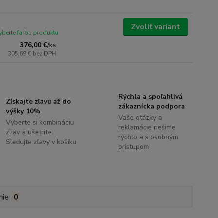
Zvoliť variant
yberte farbu produktu
376,00 €
/
ks
305,69 €
bez DPH
Rýchla a spoľahlivá
Získajte zľavu až do
zákaznícka podpora
výšky 10%
Vaše otázky a
Vyberte si kombináciu
reklamácie riešime
zliav a ušetrite.
rýchlo a s osobným
Sledujte zľavy v košíku
prístupom
nie
0