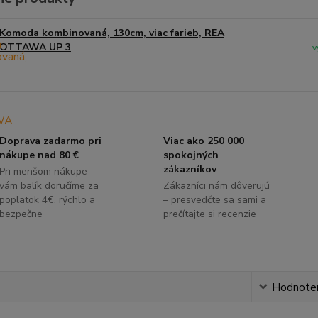
Komoda kombinovaná, 130cm, viac farieb, REA
OTTAWA UP 3
v
Doprava zadarmo pri
Viac ako 250 000
nákupe nad 80 €
spokojných
zákazníkov
Pri menšom nákupe
vám balík doručíme za
Zákazníci nám dôverujú
poplatok 4€, rýchlo a
– presvedčte sa sami a
bezpečne
prečítajte si recenzie
s
Hodnote