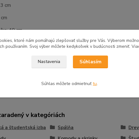
03 cm
3 cm
líka: 40 cm
ookies, ktoré nám pomáhajú zlepšovať služby pre Vás. Výberom možn
é v demonte
ich používaním. Svoj výber môžete kedykoľvek v budúcnosti zmeniť. Via
Súhlasím
Nastavenia
tovaru
Súhlas môžete odmietnuť
tu
.
zaradený v kategóriách
á a študentská izba
Spálňa
Dre
dy
Komody a skrinky
Štu