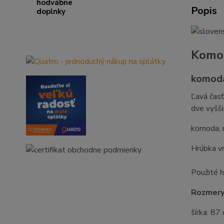
Popis
Komod
komoda
Ľavá časť
dve vyšši
komoda, 
Hrúbka v
Použité h
Rozmery
šírka: 87