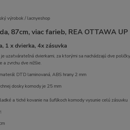
a, 87cm, viac farieb, REA OTTAWA UP
, 1 x dvierka, 4x zásuvka
 je uzatvárateľná dvierkami, za ktorými sa nachádzajú dve poličk
e a zvrchu dve nižšie.
materál DTD laminovaná, ABS hrany 2 mm
rchnej dosky komody je 25 mm
ladké a tiché kovanie na šuflíkoch komody vysunie celú zásuvku
:
 cm