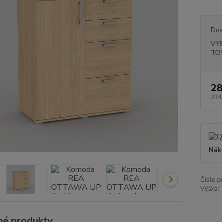
Dos
VY
TO
28
234
Nák
Číslo p
Výška:
é produkty