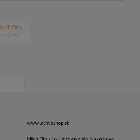
www.lacnyeshop.sk
Milan Filo s.r.o. Liptovský Ján, Na ostrove