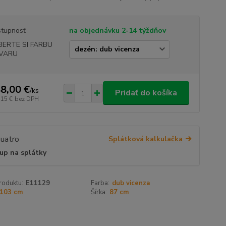
tupnosť
na objednávku 2-14 týždňov
BERTE SI FARBU
VARU
8,00 €
/
ks
Pridať do košíka
,15 €
bez DPH
Splátková kalkulačka
up na splátky
roduktu:
E11129
Farba:
dub vicenza
103 cm
Šírka:
87 cm