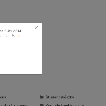
osti SÚHLASÍM
c informácií
tu
vona
Študentské izby
dentské komody
Komody kombinované