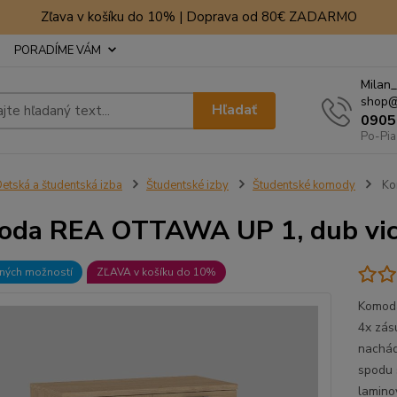
Zľava v košíku do 10% | Doprava od 80€ ZADARMO
PORADÍME VÁM
Milan_
shop@
Hľadať
0905
Po-Pia
etská a študentská izba
Študentské izby
Študentské komody
Ko
oda REA OTTAWA UP 1, dub vi
bných možností
ZĽAVA v košíku do 10%
Komoda
4x zás
nachád
spodu 
lamino