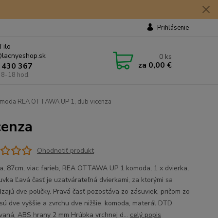
Prihlásenie
Filo
lacnyeshop.sk
0
ks
za
0,00 €
 430 367
 8-18 hod.
moda REA OTTAWA UP 1, dub vicenza
cenza
Ohodnotiť produkt
, 87cm, viac farieb, REA OTTAWA UP 1 komoda, 1 x dvierka,
uvka Ľavá časť je uzatvárateľná dvierkami, za ktorými sa
zajú dve poličky. Pravá časť pozostáva zo zásuviek, pričom zo
sú dve vyššie a zvrchu dve nižšie. komoda, materál DTD
vaná, ABS hrany 2 mm Hrúbka vrchnej d...
celý popis