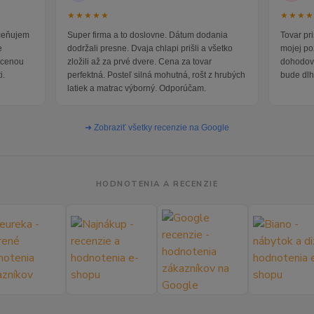
★★★★★
★★★
oceňujem
Super firma a to doslovne. Dátum dodania
Tovar pr
e
dodržali presne. Dvaja chlapi prišli a všetko
mojej po
i cenou
zložili až za prvé dvere. Cena za tovar
dohodova
i.
perfektná. Posteľ silná mohutná, rošt z hrubých
bude dlh
latiek a matrac výborný. Odporúčam.
➜ Zobraziť všetky recenzie na Google
HODNOTENIA A RECENZIE