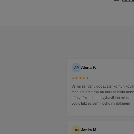
Alena P.
AP
★★★★★
Veľmi seriózny dodávateľ komunikoval
mnou telefonicky na adrese nikto neb
pán veľmi ochotne vybavil iné miesto 
vodič taktiež veľmi ochotný ďakujem
Janka M.
JM