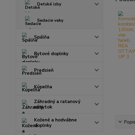
Detské izby
Sedacie vaky
Spálňa
Bytové doplnky
Predsieň
Kúpeľňa
Záhradný a ratanový
nábytok
Kožené a hodvábne
Popi
doplnky