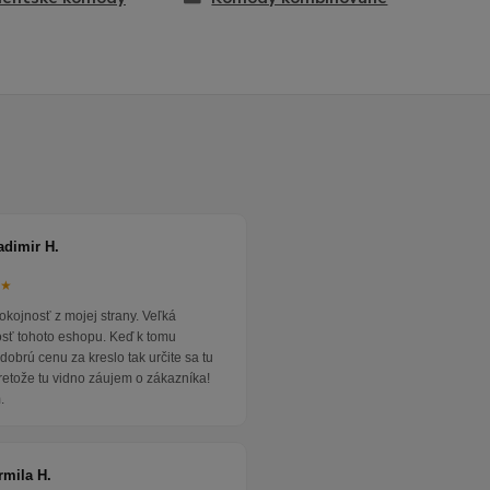
adimir H.
★★
okojnosť z mojej strany. Veľká
osť tohoto eshopu. Keď k tomu
dobrú cenu za kreslo tak určite sa tu
pretože tu vidno záujem o zákazníka!
.
rmila H.