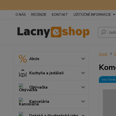
O NÁS
RECENZIE
KONTAKT
UŽITOČNÉ INFORMÁCIE
Úvod
D
Akcie
Kom
Kuchyňa a jedáleň
viac fare
Obývačka
Kancelária
Detská a študentská izba