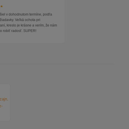
★★
išiel v dohodnutom termíne, podľa
žiadavky. Veľká ochota pri
ní, kreslo je krásne a verím, že nám
o robiť radosť. SUPER!