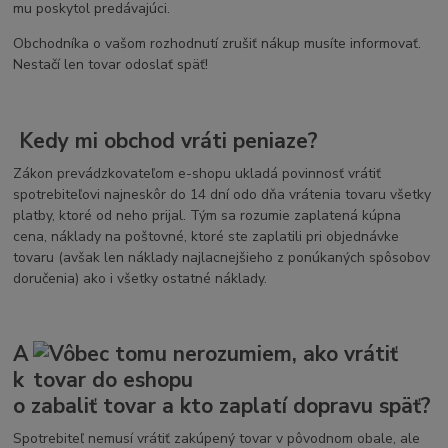
mu poskytol predávajúci.
Obchodníka o vašom rozhodnutí zrušiť nákup musíte informovať.
Nestačí len tovar odoslať späť!
Kedy mi obchod vráti peniaze?
Zákon prevádzkovateľom e-shopu ukladá povinnosť vrátiť
spotrebiteľovi najneskôr do 14 dní odo dňa vrátenia tovaru všetky
platby, ktoré od neho prijal. Tým sa rozumie zaplatená kúpna
cena, náklady na poštovné, ktoré ste zaplatili pri objednávke
tovaru (avšak len náklady najlacnejšieho z ponúkaných spôsobov
doručenia) ako i všetky ostatné náklady.
A
k
o zabaliť tovar a kto zaplatí dopravu späť?
Spotrebiteľ nemusí vrátiť zakúpený tovar v pôvodnom obale, ale