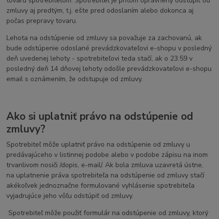
tovaru spotrebiteľom. Spotrebiteľ je pritom oprávnený odstúpiť od
zmluvy aj predtým, t.j. ešte pred odoslaním alebo dokonca aj
počas prepravy tovaru.
Lehota na odstúpenie od zmluvy sa považuje za zachovanú, ak
bude odstúpenie odoslané prevádzkovateľovi e-shopu v posledný
deň uvedenej lehoty - spotrebiteľovi teda stačí, ak o 23:59 v
posledný deň 14 dňovej lehoty odošle prevádzkovateľovi e-shopu
email s oznámením, že odstupuje od zmluvy.
Ako si uplatniť právo na odstúpenie od
zmluvy?
Spotrebiteľ môže uplatniť právo na odstúpenie od zmluvy u
predávajúceho v listinnej podobe alebo v podobe zápisu na inom
trvanlivom nosiči /dopis, e-mail/. Ak bola zmluva uzavretá ústne,
na uplatnenie práva spotrebiteľa na odstúpenie od zmluvy stačí
akékoľvek jednoznačne formulované vyhlásenie spotrebiteľa
vyjadrujúce jeho vôľu odstúpiť od zmluvy.
Spotrebiteľ môže použiť formulár na odstúpenie od zmluvy, ktorý