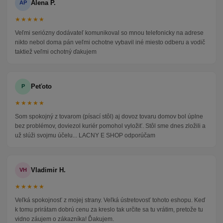
Alena P.
AP
★★★★★
Veľmi seriózny dodávateľ komunikoval so mnou telefonicky na adrese
nikto nebol doma pán veľmi ochotne vybavil iné miesto odberu a vodič
taktiež veľmi ochotný ďakujem
Peťoto
P
★★★★★
Som spokojný z tovarom (písací stôl) aj dovoz tovaru domov bol úplne
bez problémov, doviezol kuriér pomohol vyložiť. Stôl sme dnes zložili a
už slúži svojmu účelu... LACNY E SHOP odporúčam
Vladimir H.
VH
★★★★★
Veľká spokojnosť z mojej strany. Veľká ústretovosť tohoto eshopu. Keď
k tomu prirátam dobrú cenu za kreslo tak určite sa tu vrátim, pretože tu
vidno záujem o zákazníka! Ďakujem.