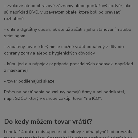
- zvukové alebo obrazové záznamy alebo počítačový softvér, ako
sú napríklad DVD, v uzavretom obale, ktoré boli po prevzatí
rozbalené
- online digitálny obsah, ak ste už začali s jeho sťahovaním alebo
strímingom
- zabalený tovar, ktorý nie je možné vrátiť odbalený z dôvodu
ochrany zdravia alebo z hygienických dôvodov
- kúpu jedla a nápojov (v prípade pravidelných dodávok, napríklad
z mliekarne)
- tovar podliehajúci skaze
Právo na odstúpenie od zmluvy nemajú firmy a ani podnikateľ,
napr. SZČO, ktorý v eshope zakúpi tovar "na IČO".
Do kedy môžem tovar vrátiť?
Lehota 14 dní na odstúpenie od zmluvy začína plynúť od prevzatia