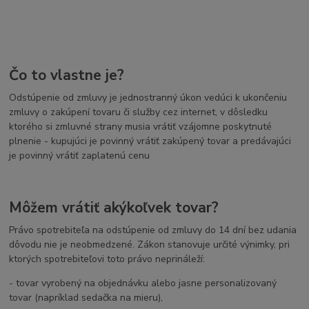
Čo to vlastne je?
Odstúpenie od zmluvy je jednostranný úkon vedúci k ukončeniu
zmluvy o zakúpení tovaru či služby cez internet, v dôsledku
ktorého si zmluvné strany musia vrátiť vzájomne poskytnuté
plnenie - kupujúci je povinný vrátiť zakúpený tovar a predávajúci
je povinný vrátiť zaplatenú cenu
Môžem vrátiť akýkoľvek tovar?
Právo spotrebiteľa na odstúpenie od zmluvy do 14 dní bez udania
dôvodu nie je neobmedzené. Zákon stanovuje určité výnimky, pri
ktorých spotrebiteľovi toto právo neprináleží:
- tovar vyrobený na objednávku alebo jasne personalizovaný
tovar (napríklad sedačka na mieru),