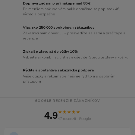
Doprava zadarmo pri nákupe nad 80 €
Pri menšom nákupe vám balík doručíme za poplatok 4€,
rýchlo a bezpečne
Viac ako 250 000 spokojných zákazníkov
Zákazníci nám dôverujú – presvedčte sa sami a prečítajte si
recenzie
Získajte zľavu až do výšky 10%
Vyberte si kombináciu zliav a ušetrite. Sledujte zľavy v košíku
Rýchla a spoľahlivá zákaznícka podpora
Vaše otázky a reklamácie riešime rýchlo a s osobným
prístupom
GOOGLE RECENZIE ZÁKAZNÍKOV
★★★★★
4.9
47 recenzií · Google