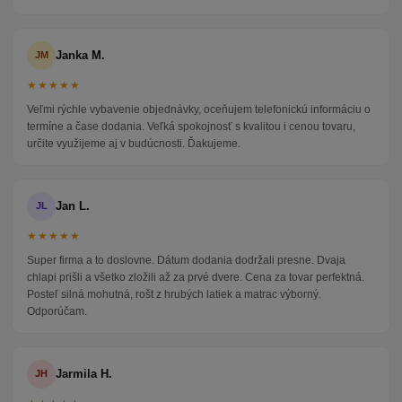
Janka M.
JM
★★★★★
Veľmi rýchle vybavenie objednávky, oceňujem telefonickú informáciu o
termíne a čase dodania. Veľká spokojnosť s kvalitou i cenou tovaru,
určite využijeme aj v budúcnosti. Ďakujeme.
Jan L.
JL
★★★★★
Super firma a to doslovne. Dátum dodania dodržali presne. Dvaja
chlapi prišli a všetko zložili až za prvé dvere. Cena za tovar perfektná.
Posteľ silná mohutná, rošt z hrubých latiek a matrac výborný.
Odporúčam.
Jarmila H.
JH