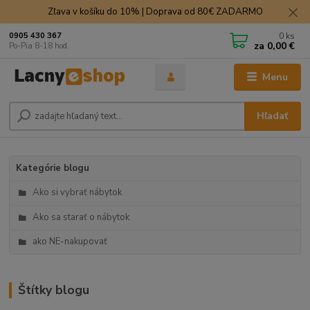
Zľava v košíku do 10% | Doprava od 80€ ZADARMO
0
ks
0905 430 367
za
0,00 €
Po-Pia 8-18 hod.
Menu
Hľadať
Kategórie blogu
Ako si vybrať nábytok
Ako sa starať o nábytok
ako NE-nakupovať
Štítky blogu