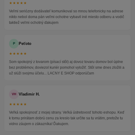
★★★★★
Veľmi seriózny dodávateľ komunikoval so mnou telefonicky na adrese
nikto nebol doma pán veľmi ochotne vybavil iné miesto odberu a vodič
taktiež veľmi ochotný ďakujem
Peťoto
P
★★★★★
Som spokojný z tovarom (písací stôl) aj dovoz tovaru domov bol úplne
bez problémov, doviezol kuriér pomohol vyložiť. Stôl sme dnes zložili a
už slúži svojmu účelu... LACNY E SHOP odporúčam
Vladimir H.
VH
★★★★★
Veľká spokojnosť z mojej strany. Veľká ústretovosť tohoto eshopu. Keď
k tomu prirátam dobrú cenu za kreslo tak určite sa tu vrátim, pretože tu
vidno záujem o zákazníka! Ďakujem.