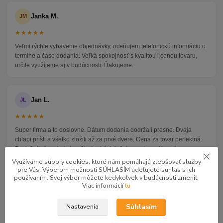
Janka M.
JM
★★★★★
Veľmi rýchle vybavenie objednávky, oceňujem telefonickú informáciu o
termíne a čase dodania. Veľká spokojnosť s kvalitou i cenou tovaru,
určite využijeme aj v budúcnosti. Ďakujeme.
Jan L.
JL
★★★★★
Super firma a to doslovne. Dátum dodania dodržali presne. Dvaja
chlapi prišli a všetko zložili až za prvé dvere. Cena za tovar perfektná.
Posteľ silná mohutná, rošt z hrubých latiek a matrac výborný.
Odporúčam.
Využívame súbory cookies, ktoré nám pomáhajú zlepšovať služby
pre Vás. Výberom možnosti SÚHLASÍM udeľujete súhlas s ich
používaním. Svoj výber môžete kedykoľvek v budúcnosti zmeniť.
Viac informácií
tu
Jarmila H.
JH
Súhlasím
Nastavenia
★★★★★
Tovar prišiel v dohodnutom termíne, podľa mojej požiadavky. Veľká