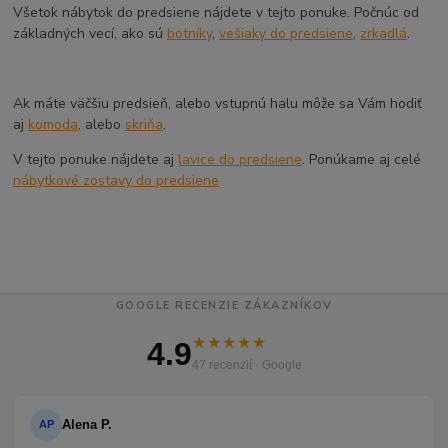
Všetok nábytok do predsiene nájdete v tejto ponuke. Počnúc od
základných vecí, ako sú
botníky
,
vešiaky do predsiene
,
zrkadlá
.
Ak máte väčšiu predsieň, alebo vstupnú halu môže sa Vám hodiť
aj
komoda
, alebo
skriňa
.
V tejto ponuke nájdete aj
lavice do predsiene
. Ponúkame aj celé
nábytkové zostavy do predsiene
GOOGLE RECENZIE ZÁKAZNÍKOV
★★★★★
4.9
47 recenzií · Google
Alena P.
AP