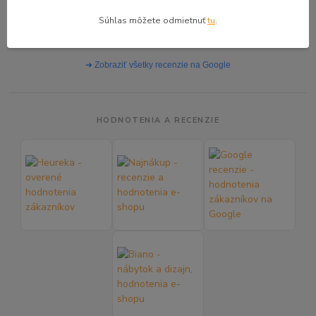
ochota pri dohodovaní, kreslo je krásne a verím, že nám bude dlho
Súhlas môžete odmietnuť
tu
.
robiť radosť. SUPER!
➜ Zobraziť všetky recenzie na Google
HODNOTENIA A RECENZIE