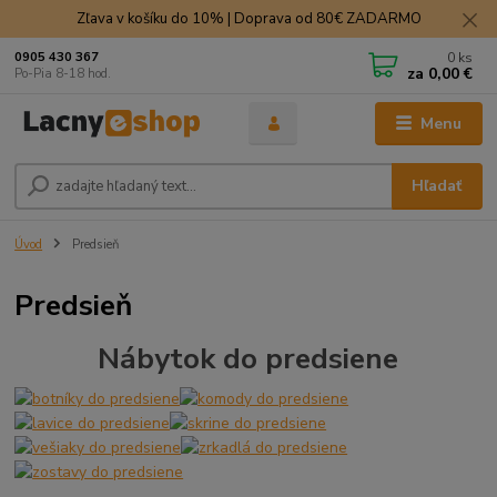
Zľava v košíku do 10% | Doprava od 80€ ZADARMO
0
ks
0905 430 367
za
0,00 €
Po-Pia 8-18 hod.
Menu
Hľadať
Úvod
Predsieň
Predsieň
Nábytok do predsiene